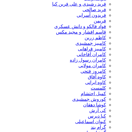
فرید رشیدی و علی فرین کیا
فرید صالحی
فریدون آسرایی
فریمن
فواد فالکو و دانش عسکری
قاسم افشار و مجید مکس
کاظم زرین
کامبیز جمشیدی
کامبیز فراهانی
کامران آقاخانی
کامران رسول زاده
کامران مولایی
کامروز فتحی
کاوه آفاق
کاوه ایرانی
کلمست
کمیل احتشام
کوروش جمشیدی
کوشا دهقان
کی آرش
کیا دپرس
کیوان اسماعیلی
گرام بند