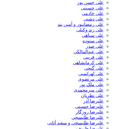
علی حسن پور
علی حسینی
علی خادمی
علی دشتی
علی رمضانپور و آمین بند
علی زند وکیلی
علی سپاهی
علی ستوده
علی صدر
علی عبدالمالکی
علی قریبی
علی کرمانشاهی
علی گنجی
علی لهراسبی
علی مرتضوی
علی ملک پور
علی میرمحمدی
علی نظریان
علیرضا آذر
علیرضا حسینی
علیرضا روزگار
علیرضا طلیسچی
علیرضا طلیسچی و سعید آتانی
علیرضا ظریف