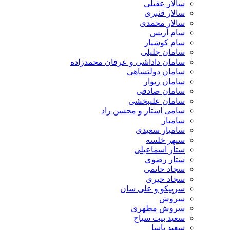
سالار عقیلی
سالار قنبری
سالار محمدی
سام آریس
سام کوشیار
سامان جلیلی
سامان داداشی و عرفان محمدزاده
سامان دولتشاهی
سامان زیوار
سامان صادقی
سامان علیبخشی
سامی استار و محسن راد
سامیار
سامیار سعیدی
سپهر خلسه
ستار اسماعیلی
ستار رضوی
سجاد حاتمی
سجاد خیری
سرپیکو و علی سان
سروش
سروش مظهری
سعید بیت سیاح
سعید پاشا