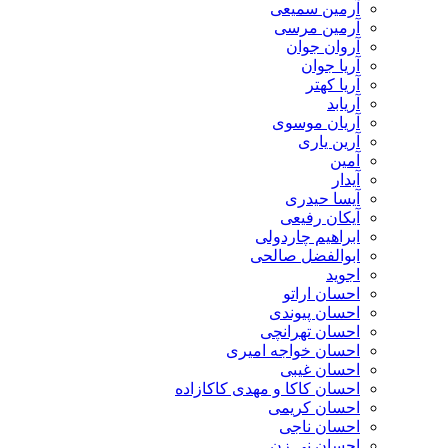
آرمین سمیعی
آرمین مرسی
آروان جوان
آریا جوان
آریا کهتر
آریابد
آریان موسوی
آرین یاری
آمین
آیدار
آیسا حیدری
آیکان رفیعی
ابراهیم چاردولی
ابوالفضل صالحی
اجوید
احسان اراتو
احسان پیوندی
احسان تهرانچی
احسان خواجه امیری
احسان غیبی
احسان کاکا و مهدی کاکازاده
احسان کریمی
احسان ناجی
احسان نی زن