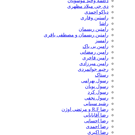
دکلمه وحید موسویان
دی جی میلاد مظهری
دیاکو احمدی
راستین وقاری
راشا
رامتین ریسمان
رامتین ریسمان و مصطفی باقری
رامسز
رامین بی باک
رامین رمضانی
رامین فاخری
رامین میرزادی
رحیم جوانمردی
رستاک
رسول بهرامی
رسول پویان
رسول کرد
رسول نجفی
رشید سینایی
رضا R.F و مرتضی اوژن
رضا آقابابایی
رضا احسانی
رضا احمدی
رضا اکبری