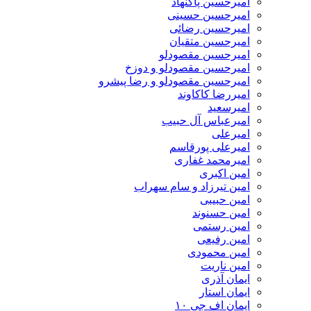
امیرحسین پاکنهاد
امیرحسین حسینی
امیرحسین رضائی
امیرحسین متقیان
امیرحسین مقصودلو
امیرحسین مقصودلو و دوزخ
امیرحسین مقصودلو و رضا پیشرو
امیررضا کاکاوند
امیرسعید
امیرعباس آل حبیب
امیرعلی
امیرعلی پورقاسم
امیرمحمد غفاری
امین اکبری
امین تیرزاد و سام سهراب
امین حبیبی
امین حسنوند
امین رستمی
امین رفیعی
امین محمودی
امین ناریت
ایمان آذری
ایمان استار
ایمان اف جی ۱۰