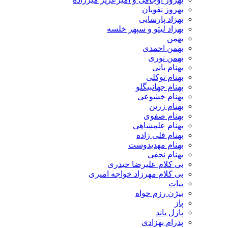
بهروز نقویان
بهزاد پارسایی
بهزاد لیتو و سپهر خلسه
بهمن
بهمن احمدی
بهمن نوری
بهنام بانی
بهنام توکلی
بهنام جهانبیگلو
بهنام خشوعی
بهنام زرین
بهنام صفوی
بهنام علمشاهی
بهنام قلی زاده
بهنام مهدیدوست
بهنام نجفی
بی کلام علیرضا حیدری
بی کلام مهرزاد خواجه امیری
بیات
بیژن رزم خواه
پاز
پازل باند
پدرام بهزادی