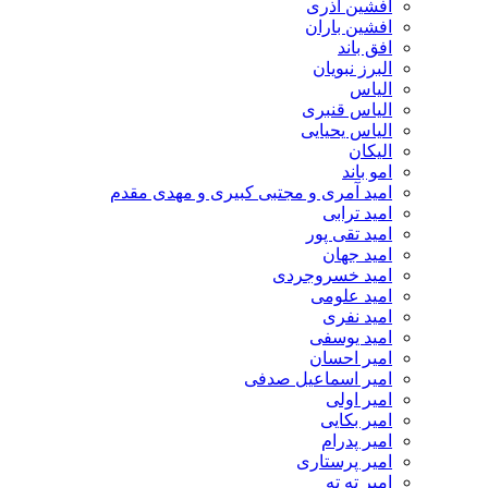
افشین آذری
افشین باران
افق باند
البرز نبویان
الیاس
الیاس قنبرى
الیاس یحیایی
الیکان
امو باند
امید آمری و مجتبی کبیری و مهدى مقدم
امید ترابی
امید تقی پور
امید جهان
امید خسروجردی
امید علومی
امید نفری
امید یوسفی
امیر احسان
امیر اسماعیل صدفی
امیر اولی
امیر بکایی
امیر پدرام
امیر پرستاری
امیر ته ته