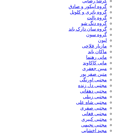
گرشا رضایی
گروه اپیکور و صادق
گروه باتری و کلونل
گروه پالت
گروه دنگ شو
گروه سان دارک باند
گروه سون
لیون
مازیار فلاحی
ماکان باند
مانی رهنما
مانی کاکاوند
مبین جعفری
متین صفر پور
مجتبی اورنگی
مجتبی دل زنده
مجتبی دهقانی
مجتبی زینلی
مجتبی شاه علی
مجتبی صفری
مجتبی فغانی
مجتبی کبیری
مجتبی نجیمی
مجید اخشابی