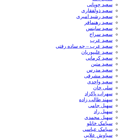
سعید چوپانی
سعید ذولفقاری
سعید رشید امیری
سعید رهنمافر
سعید ساینس
سعید سراج
سعید عرب
سعید عرب – چه ساده رفتی
سعید علیپوریان
سعید کرمانی
سعید متین
سعید مدرس
سعید مشرقی
سعید واحدی
سلی خان
سهراب پاکزاد
سهند طالب زاده
سهیل جامی
سهیل راد
سهیل محمدی
سیامک خانلو
سیامک عباسی
سیاوش علایی