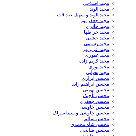
مجید اصلاحی
مجید الوند‎
مجید الوند و سهیل صداقت
مجید جعفر پور
مجید حائری
مجید خراطها
مجید خشتی
مجید رستمی
مجید عزیزپور
مجید غفوری
مجید کریم زاده
مجید نوری
مجید یحیایی
محسن ابراری
محسن ابراهیم زاده
محسن بهمنی
محسن تاجیک
محسن جعفری
محسن چاوشی
محسن چاوشی و سینا سرلک
محسن سالم
محسن شاه محمدی
محسن صالحی
محسن علیزاده