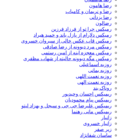
رضا هامون
رضا و نریمان و کامیاب
رضا یزدانی
رضالون
رمیکس چرا تو از فرزاد فرزین
رمیکس دلارام از پازل باند و حمید هیراد
رمیکس قاب عکس خالی از سیروان خسروی
رمیکس مرد دیوونه از رضا صادقی
رمیکس معجزه اینه از امین رستمی
رمیکس مگه دیوونه حالیته از شهاب مظفری
روزبه اسماعیلی
روزبه بمانی
روزبه نعمت اللهی
روزبه نعمت الهی
روناک بند
ریمیکس احسان وحیدپور
ریمیکس پیام محمودیان
ریمیکس علیرضا جی جی و سیجل و بهزاد لیتو
ریمیکس مانی رهنما
زانیار
زانیار خسروی
زیر صفر
ساسان شفانژاد