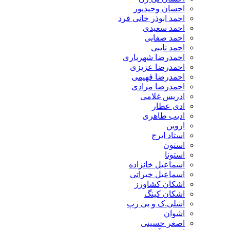
احسان وحیدپور
احمد ابوذر خانی فرد
احمد سعیدی
احمد صفایی
احمد نایبی
احمدرضا شهریاری
احمدرضا عزیزی
احمدرضا فهیمی
احمدرضا مرادی
ادریس غلامی
ادی عطار
ادیب طاهری
اروین
استاد ایرج
استون
استونا
اسماعیل خانزاده
اسماعیل خیراتی
اشکان کشاورز
اشکان کینگ
اشلی.ک و بی رپ
اشوان
اصغر حسینی