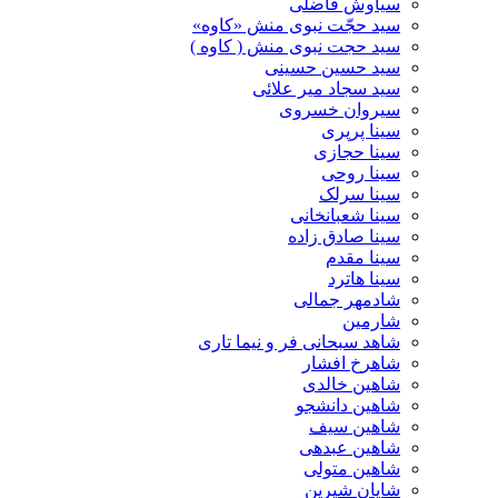
سیاوش فاضلی
سید حجّت نبوی منش «کاوه»
سید حجت نبوی منش ( کاوه )
سید حسین حسینى
سید سجاد میر علائی
سیروان خسروی
سینا پرپری
سینا حجازی
سینا روحی
سینا سرلک
سینا شعبانخانی
سینا صادق زاده
سینا مقدم
سینا هاترد
شادمهر جمالی
شارمین
شاهد سبحانی فر و نیما تاری
شاهرخ افشار
شاهین خالدی
شاهین دانشجو
شاهین سیف
شاهین عبدهی
شاهین متولی
شایان شیرین