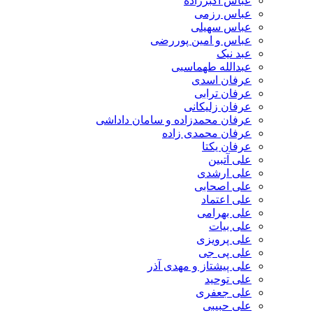
عباس اکبرزاده
عباس رزمی
عباس سهیلی
عباس و امین پوررضی
عبد نیک
عبدالله طهماسبی‎
عرفان اسدی
عرفان ترابی
عرفان زلیکانی
عرفان محمدزاده و سامان داداشی
عرفان محمدی زاده
عرفان یکتا
علی آتبین
علی ارشدی
علی اصحابی
علی اعتماد
علی بهرامی
علی بیات
علی پرویزی
علی پی جی
علی پیشتاز و مهدی آذر
علی توحید
علی جعفری
علی حبیبی