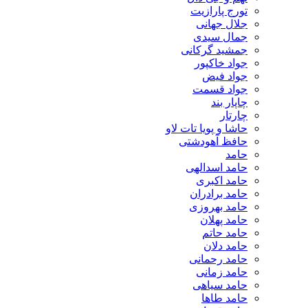
تورج پارازیت
جلال جهانی
جمال سیدی
جمشید گرکانی
جواد خاکپور
جواد فیض
جواد قسمت
چاپار بند
چارتار
حاشا و پویا تات لاو
حافظ آهودشتی
حامد
حامد اسدالهی
حامد اکبری
حامد برادران
حامد بهروزی
حامد پهلان
حامد حاتم
حامد دلان
حامد رحمانی
حامد زمانی
حامد سیاهی
حامد طاها