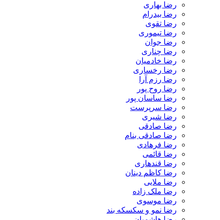
رضا بهاری
رضا بیدرام
رضا تقوی
رضا تیموری
رضا جوان
رضا چناری
رضا خادمیان
رضا رخساری
رضا رزم آرا
رضا روح پور
رضا ساسان پور
رضا سرپرست
رضا شیری
رضا صادقی
رضا صادقی بنام
رضا فرهادی
رضا قائمی
رضا قندهاری
رضا کاظم دینان
رضا ملایی
رضا ملک زاده
رضا موسوی
رضا نمو و سکسکه بند
رضا هاشمیان