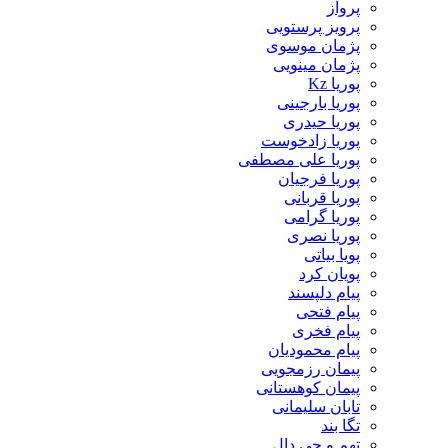
پرواز
پرویز پرستویی
پژمان موسوی
پژمان مینویی
پوریا Kz
پوریا بارجینی
پوریا حیدری
پوریا زادخوست
پوریا علی مصطفی
پوریا فرجیان
پوریا قربانی
پوریا گرامی
پوریا نصری
پویا بیاتی
پویان کرد
پیام دلپسند
پیام فتحی
پیام فخری
پیام محمودیان
پیمان رزمجویی
پیمان کوهستانی
تابان سلیمانی
تگا بند
تهم و جی دال