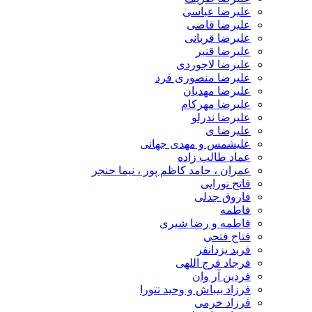
علیرضا عباسی
علیرضا قاضی
علیرضا قربانی
علیرضا قنبر
علیرضا لاجوردی
علیرضا منصوری فرد
علیرضا مهدیان
علیرضا مهرکام
علیرضا ندرلو
علیرضا ی
علیشمس و مهدی جهانی
عماد طالب زاده
عمران ، حامد کاظم پور ، نیما حنجر
فاتح نورایی
فاروق جدلی
فاطمه
فاطمه و رضا شیری
فتاح فتحی
فربد یزدانفر
فرجاد فرج اللهی
فردین آر وان
فرزاد بیباش و وحید تتورا
فرزاد خرمی