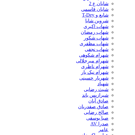
شایان ع 2
شایان قاسمی
شایع و T-Dey
شروین شایا
شهاب اکبری
شهاب رمضان
شهاب شکور
شهاب مظفری
شهاب نجفی
شهرام شکوهی
شهرام میرجلالی
شهرام ناظری
شهرام نیک یار
شهریار حسینی
شهیاد
شیث رضایی
شیرازیس باند
صادق آبان
صادق صفدریان
صالح رضایی
صبا یوسفی
صدرا AV
عامر