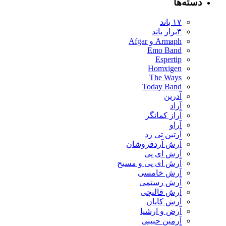
ته‌ها
۱۷ باند
۳برار باند
Armaph و Afgar
Emo Band
Espertip
Homxigen
The Ways
Today Band
آدرین
آراد
آراز کمانگر
آراو
آرتین تی زد
آرش آردفروشان
آرش ای پی
آرش ای پی و مسیح
آرش خامسی
آرش رستمی
آرش قالیچی
آرش کایان
​آرض و ارشیا
آرمین حبیبی