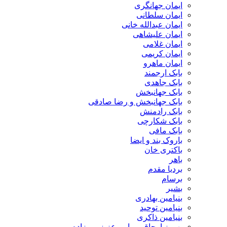
ایمان جهانگری
ایمان سلطانی
ایمان عبدالله خانی
ایمان علیشاهی
ایمان غلامی
ایمان کریمی
ایمان ماهرو
بابک ارجمند
بابک جاهدی
بابک جهانبخش
بابک جهانبخش و رضا صادقی
بابک رادمنش
بابک شکارچی
بابک مافی
باروک بند و ایضا
باکتری خان
باهر
بردیا مقدم
برسام
بشیر
بنیامین بهادری
بنیامین توحید
بنیامین ذاکری
بهروز اوجاقی و امیرعزیز میرزاده