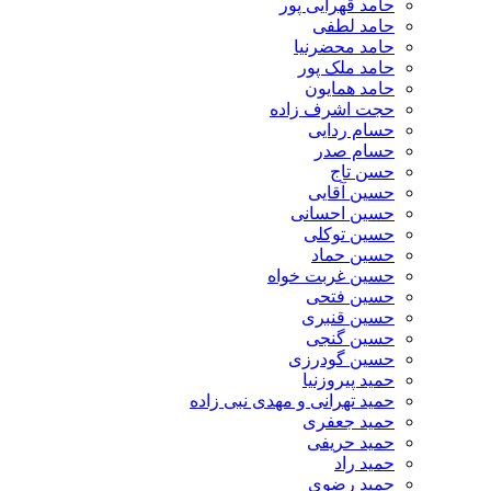
حامد قهرایی پور
حامد لطفی
حامد محضرنیا
حامد ملک پور
حامد همایون
حجت اشرف زاده
حسام ردایی
حسام صدر
حسن تاج
حسین آقایی
حسین احسانی
حسین توکلی
حسین حماد
حسین غربت خواه
حسین فتحی
حسین قنبری
حسین گنجی
حسین گودرزی
حمید پیروزنیا
حمید تهرانی و مهدی نبی زاده
حمید جعفری
حمید حریفی
حمید راد
حمید رضوی