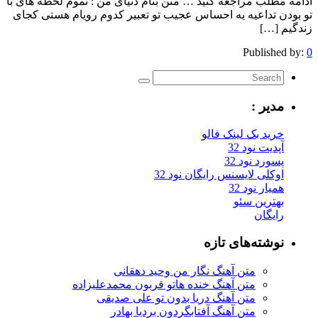
لب مراجعه کنید … متن بنام دنیای من : تموم لحظه های با
تداعیه یه احساس عجیب تو تعبیر کدوم رویام هستی کجای
…]
Publis
یر :
ید بک لینک فالو
یت نود 32
رد نود 32
کلی لایسنس رایگان نود 32
ار نود 32
ترین سئو
یگان
شته‌های تازه
متن آهنگ نگار من وحید دهقانی
متن آهنگ خنده هاتو قربون محمدعلیزاده
متن آهنگ دریا بدون تو علی صدیقی
متن آهنگ آفتابگردون بردیا بهادر