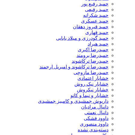
حمید رفیع پور
حمید رفیعی
حمید شکرانه
حمید عسکری
حمید فیروز دهقان
حمید قهاری
حمید گودرزی و میلاد بابایی
حمید هیراد
حمیدرضا اکبری
حمیدرضا برومند
حمیدرضا ترکاشوند
حمیدرضا ترکاشوند و امیریل ارجمند
حمیدرضا مازوچی
خشایار اعتمادی
خشایار نیک روش
خشایار نیکروش
خشایار و نیما و کانو
داریوش جمشیدی و کامبیز جمشیدی
دانیال مرادیان
دانیال نعمتی
داوود فشکی
داوود منصوری
دسته‌بندی نشده