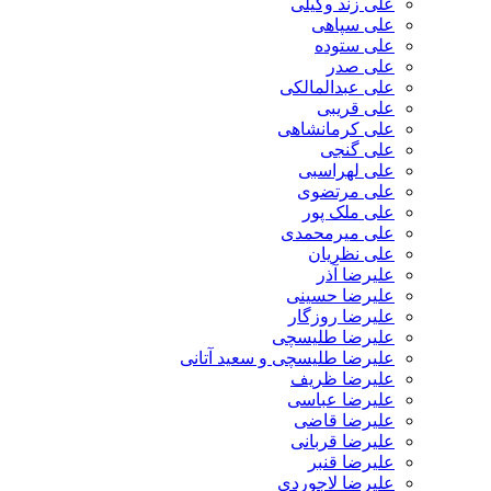
علی زند وکیلی
علی سپاهی
علی ستوده
علی صدر
علی عبدالمالکی
علی قریبی
علی کرمانشاهی
علی گنجی
علی لهراسبی
علی مرتضوی
علی ملک پور
علی میرمحمدی
علی نظریان
علیرضا آذر
علیرضا حسینی
علیرضا روزگار
علیرضا طلیسچی
علیرضا طلیسچی و سعید آتانی
علیرضا ظریف
علیرضا عباسی
علیرضا قاضی
علیرضا قربانی
علیرضا قنبر
علیرضا لاجوردی