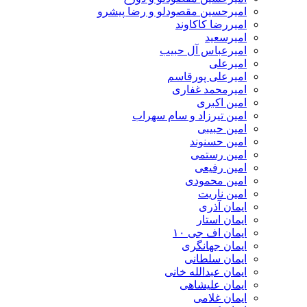
امیرحسین مقصودلو و رضا پیشرو
امیررضا کاکاوند
امیرسعید
امیرعباس آل حبیب
امیرعلی
امیرعلی پورقاسم
امیرمحمد غفاری
امین اکبری
امین تیرزاد و سام سهراب
امین حبیبی
امین حسنوند
امین رستمی
امین رفیعی
امین محمودی
امین ناریت
ایمان آذری
ایمان استار
ایمان اف جی ۱۰
ایمان جهانگری
ایمان سلطانی
ایمان عبدالله خانی
ایمان علیشاهی
ایمان غلامی