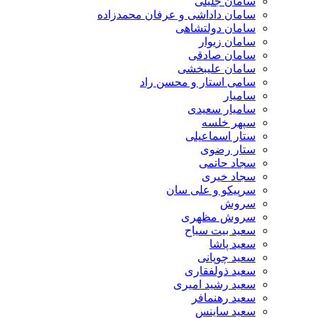
سامان جلیلی
سامان داداشی و عرفان محمدزاده
سامان دولتشاهی
سامان زیوار
سامان صادقی
سامان علیبخشی
سامی استار و محسن راد
سامیار
سامیار سعیدی
سپهر خلسه
ستار اسماعیلی
ستار رضوی
سجاد حاتمی
سجاد خیری
سرپیکو و علی سان
سروش
سروش مظهری
سعید بیت سیاح
سعید پاشا
سعید چوپانی
سعید ذولفقاری
سعید رشید امیری
سعید رهنمافر
سعید ساینس