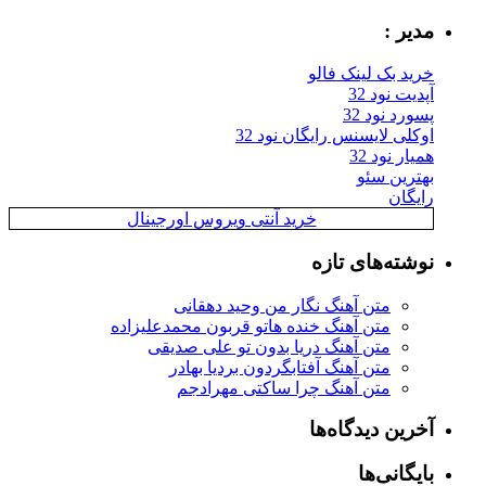
مدیر :
خرید بک لینک فالو
آپدیت نود 32
پسورد نود 32
اوکلی لایسنس رایگان نود 32
همیار نود 32
بهترین سئو
رایگان
خرید آنتی ویروس اورجینال
نوشته‌های تازه
متن آهنگ نگار من وحید دهقانی
متن آهنگ خنده هاتو قربون محمدعلیزاده
متن آهنگ دریا بدون تو علی صدیقی
متن آهنگ آفتابگردون بردیا بهادر
متن آهنگ چرا ساکتی مهرادجم
آخرین دیدگاه‌ها
بایگانی‌ها