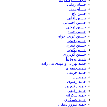
حسام ردایی
حسام صدر
حسن تاج
حسین آقایی
حسین احسانی
حسین توکلی
حسین حماد
حسین غربت خواه
حسین فتحی
حسین قنبری
حسین گنجی
حسین گودرزی
حمید پیروزنیا
حمید تهرانی و مهدی نبی زاده
حمید جعفری
حمید حریفی
حمید راد
حمید رضوی
حمید رفیع پور
حمید رفیعی
حمید شکرانه
حمید عسکری
حمید فیروز دهقان