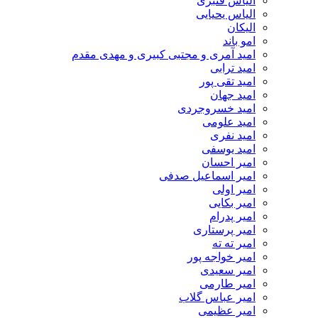
الیاس قنبرى
الیاس یحیایی
الیکان
امو باند
امید آمری و مجتبی کبیری و مهدى مقدم
امید ترابی
امید تقی پور
امید جهان
امید خسروجردی
امید علومی
امید نفری
امید یوسفی
امیر احسان
امیر اسماعیل صدفی
امیر اولی
امیر بکایی
امیر پدرام
امیر پرستاری
امیر ته ته
امیر خواجه پور
امیر سعیدی
امیر طارمی
امیر عباس گلاب
امیر عظیمی