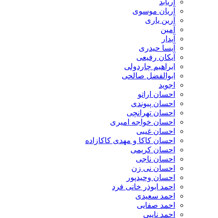
آریابد
آریان موسوی
آرین یاری
آمین
آیدار
آیسا حیدری
آیکان رفیعی
ابراهیم چاردولی
ابوالفضل صالحی
اجوید
احسان اراتو
احسان پیوندی
احسان تهرانچی
احسان خواجه امیری
احسان غیبی
احسان کاکا و مهدی کاکازاده
احسان کریمی
احسان ناجی
احسان نی زن
احسان وحیدپور
احمد ابوذر خانی فرد
احمد سعیدی
احمد صفایی
احمد نایبی