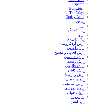
Espertip
Homxigen
The Ways
Today Band
آدرین
آراد
آراز کمانگر
آراو
آرتین تی زد
آرش آردفروشان
آرش ای پی
آرش ای پی و مسیح
آرش خامسی
آرش رستمی
آرش قالیچی
آرش کایان
​آرض و ارشیا
آرمین حبیبی
آرمین سمیعی
آرمین مرسی
آروان جوان
آریا جوان
آریا کهتر