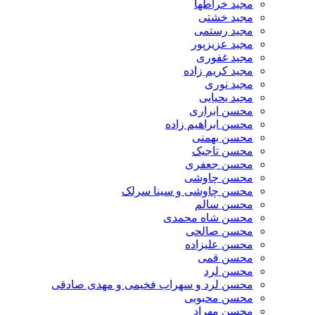
مجید خراطها
مجید خشتی
مجید رستمی
مجید عزیزپور
مجید غفوری
مجید کریم زاده
مجید نوری
مجید یحیایی
محسن ابراری
محسن ابراهیم زاده
محسن بهمنی
محسن تاجیک
محسن جعفری
محسن چاوشی
محسن چاوشی و سینا سرلک
محسن سالم
محسن شاه محمدی
محسن صالحی
محسن علیزاده
محسن قمی
محسن لرد
محسن لرد و سهراب فخیمی و مهدی صادقی
محسن محبوبی
محسن مهراد