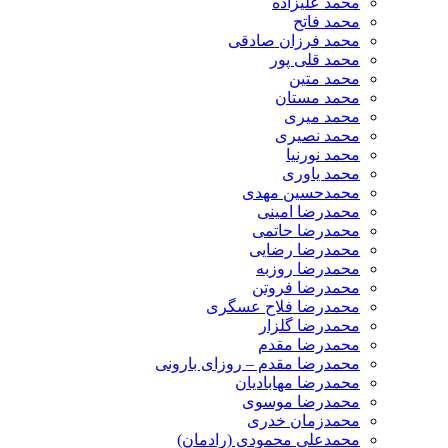
محمد علیزاده
محمد فاتح
محمد فرزان صادقی
محمد قلی پور
محمد متین
محمد مستان
محمد میری
محمد نصیری
محمد نورنیا
محمد یاوری
محمدحسین مهدی
محمدرضا امینی
محمدرضا حاتمی
محمدرضا رضایی
محمدرضا روزبه
محمدرضا فروتن
محمدرضا فلاح عسگری
محمدرضا گلزار
محمدرضا مقدم
محمدرضا مقدم – روزای بارونی
محمدرضا مهابادیان
محمدرضا موسوی
محمدزمان خدری
محمدعلی محمودی (رادمان)