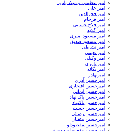
امیر عظیمی و میلاد بابایی
امیر علی
امیر فخرالدین
امیر فرجام
امیر فلاح حسینی
امیر گلایه
امیر مسعود امیری
امیر مسعود صدیق
امیر نشاطی
امیر نعیمی
امیر وکیلی
امیر یاوری
امیر یگانه
امیربهادر
امیرحسین آذری
امیرحسین افتخاری
امیرحسین ایمانی
امیرحسین پاک نهاد
امیرحسین پاکنهاد
امیرحسین حسینی
امیرحسین رضائی
امیرحسین متقیان
امیرحسین مقصودلو
امیرحسین مقصودلو و دوزخ