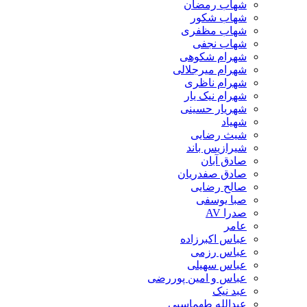
شهاب رمضان
شهاب شکور
شهاب مظفری
شهاب نجفی
شهرام شکوهی
شهرام میرجلالی
شهرام ناظری
شهرام نیک یار
شهریار حسینی
شهیاد
شیث رضایی
شیرازیس باند
صادق آبان
صادق صفدریان
صالح رضایی
صبا یوسفی
صدرا AV
عامر
عباس اکبرزاده
عباس رزمی
عباس سهیلی
عباس و امین پوررضی
عبد نیک
عبدالله طهماسبی‎