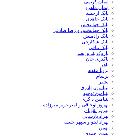
ایمان کریمی
ایمان ماهرو
بابک ارجمند
بابک جاهدی
بابک جهانبخش
بابک جهانبخش و رضا صادقی
بابک رادمنش
بابک شکارچی
بابک مافی
باروک بند و ایضا
باکتری خان
باهر
بردیا مقدم
برسام
بشیر
بنیامین بهادری
بنیامین توحید
بنیامین ذاکری
بهروز اوجاقی و امیرعزیز میرزاده
بهروز نقویان
بهزاد پارسایی
بهزاد لیتو و سپهر خلسه
بهمن
بهمن احمدی