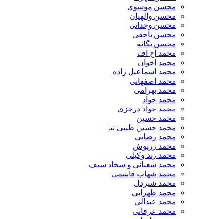
محسن موسوی
محسن والهیان
محسن وجدانی
محسن یاحقی
محسن یگانه
محمد اچ اف
محمد اخوان
محمد اسماعیل زاده
محمد اصفهانی
محمد بهرامی
محمد جواد
محمد جواد درجزی
محمد حسین
محمد حسین طیبی نیا
محمد رضایی
محمد زرنوش
محمد زند وکیلی
محمد شعبانی و سجاد سیف
محمد شهاب قاسمی
​محمد شیردل
محمد ظهرابی
محمد عبدالی
محمد عرفانی