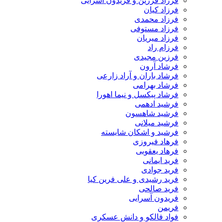
فرزاد فرزین و فریدون آسرایی
فرزاد کیان
فرزاد محمدی
فرزاد مستوفی
فرزاد میریان
فرزام راد
فرزین مجیدی
فرشاد آرون
فرشاد باران و آراد زارعی
فرشاد بهرامی
فرشاد پیکسل و نیما اهورا
فرشید ادهمی
فرشید شاهسون
فرشید میلانی
فرشید و اشکان شایسته
فرهاد فیروزی
فرهاد یعقوبی
فرید ایمانی
فرید جوادی
فرید رشیدی و علی فرین کیا
فرید صالحی
فریدون آسرایی
فریمن
فواد فالکو و دانش عسکری