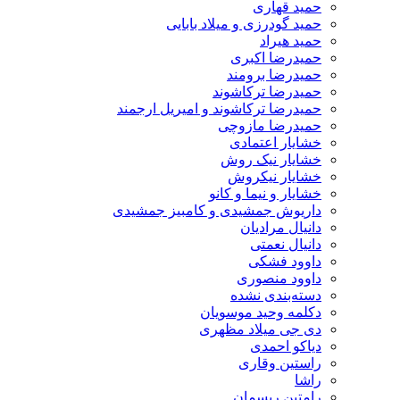
حمید قهاری
حمید گودرزی و میلاد بابایی
حمید هیراد
حمیدرضا اکبری
حمیدرضا برومند
حمیدرضا ترکاشوند
حمیدرضا ترکاشوند و امیریل ارجمند
حمیدرضا مازوچی
خشایار اعتمادی
خشایار نیک روش
خشایار نیکروش
خشایار و نیما و کانو
داریوش جمشیدی و کامبیز جمشیدی
دانیال مرادیان
دانیال نعمتی
داوود فشکی
داوود منصوری
دسته‌بندی نشده
دکلمه وحید موسویان
دی جی میلاد مظهری
دیاکو احمدی
راستین وقاری
راشا
رامتین ریسمان