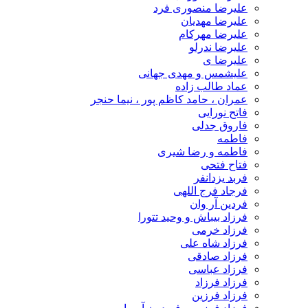
علیرضا منصوری فرد
علیرضا مهدیان
علیرضا مهرکام
علیرضا ندرلو
علیرضا ی
علیشمس و مهدی جهانی
عماد طالب زاده
عمران ، حامد کاظم پور ، نیما حنجر
فاتح نورایی
فاروق جدلی
فاطمه
فاطمه و رضا شیری
فتاح فتحی
فربد یزدانفر
فرجاد فرج اللهی
فردین آر وان
فرزاد بیباش و وحید تتورا
فرزاد خرمی
فرزاد شاه علی
فرزاد صادقی
فرزاد عباسی
فرزاد فرزاد
فرزاد فرزین