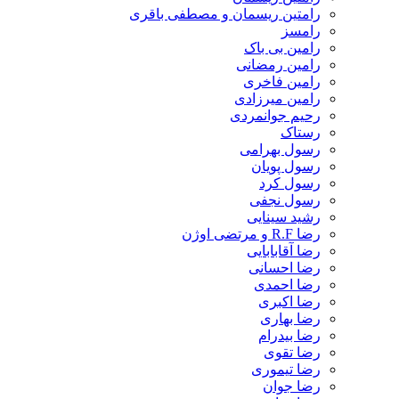
رامتین ریسمان و مصطفی باقری
رامسز
رامین بی باک
رامین رمضانی
رامین فاخری
رامین میرزادی
رحیم جوانمردی
رستاک
رسول بهرامی
رسول پویان
رسول کرد
رسول نجفی
رشید سینایی
رضا R.F و مرتضی اوژن
رضا آقابابایی
رضا احسانی
رضا احمدی
رضا اکبری
رضا بهاری
رضا بیدرام
رضا تقوی
رضا تیموری
رضا جوان