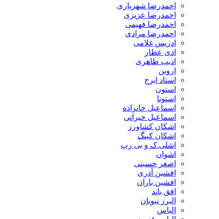
احمدرضا شهریاری
احمدرضا عزیزی
احمدرضا فهیمی
احمدرضا مرادی
ادریس غلامی
ادی عطار
ادیب طاهری
اروین
استاد ایرج
استون
استونا
اسماعیل خانزاده
اسماعیل خیراتی
اشکان کشاورز
اشکان کینگ
اشلی.ک و بی رپ
اشوان
اصغر حسینی
افشین آذری
افشین باران
افق باند
البرز نبویان
الیاس