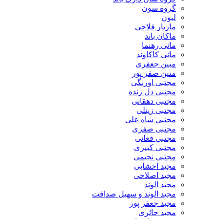
گروه سون
لیون
مازیار فلاحی
ماکان باند
مانی رهنما
مانی کاکاوند
مبین جعفری
متین صفر پور
مجتبی اورنگی
مجتبی دل زنده
مجتبی دهقانی
مجتبی زینلی
مجتبی شاه علی
مجتبی صفری
مجتبی فغانی
مجتبی کبیری
مجتبی نجیمی
مجید اخشابی
مجید اصلاحی
مجید الوند‎
مجید الوند و سهیل صداقت
مجید جعفر پور
مجید حائری