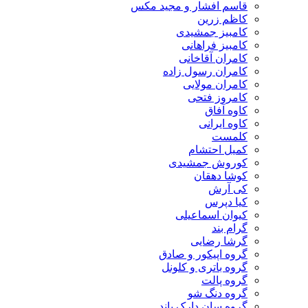
قاسم افشار و مجید مکس
کاظم زرین
کامبیز جمشیدی
کامبیز فراهانی
کامران آقاخانی
کامران رسول زاده
کامران مولایی
کامروز فتحی
کاوه آفاق
کاوه ایرانی
کلمست
کمیل احتشام
کوروش جمشیدی
کوشا دهقان
کی آرش
کیا دپرس
کیوان اسماعیلی
گرام بند
گرشا رضایی
گروه اپیکور و صادق
گروه باتری و کلونل
گروه پالت
گروه دنگ شو
گروه سان دارک باند