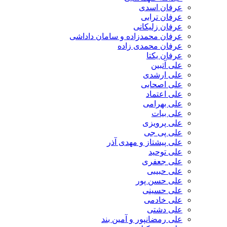
عرفان اسدی
عرفان ترابی
عرفان زلیکانی
عرفان محمدزاده و سامان داداشی
عرفان محمدی زاده
عرفان یکتا
علی آتبین
علی ارشدی
علی اصحابی
علی اعتماد
علی بهرامی
علی بیات
علی پرویزی
علی پی جی
علی پیشتاز و مهدی آذر
علی توحید
علی جعفری
علی حبیبی
علی حسن پور
علی حسینی
علی خادمی
علی دشتی
علی رمضانپور و آمین بند