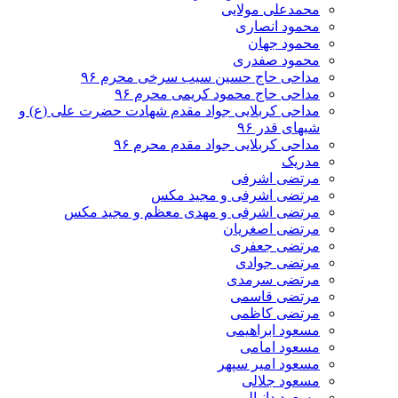
محمدعلی مولایی
محمود انصاری
محمود جهان
محمود صفدری
مداحی حاج حسین سیب سرخی محرم ۹۶
مداحی حاج محمود کریمی محرم ۹۶
مداحی کربلایی جواد مقدم شهادت حضرت علی (ع) و
شبهای قدر ۹۶
مداحی کربلایی جواد مقدم محرم ۹۶
مدریک
مرتضی اشرفی
مرتضی اشرفی و مجید مکس
مرتضی اشرفی و مهدی معظم و مجید مکس
مرتضی اصغریان
مرتضی جعفری
مرتضی جوادی
مرتضی سرمدی
مرتضی قاسمی
مرتضی کاظمی
مسعود ابراهیمی
مسعود امامی
مسعود امیر سپهر
مسعود جلالی
مسعود دانیالی