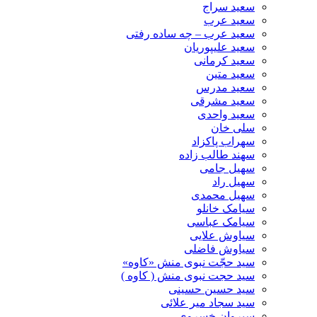
سعید سراج
سعید عرب
سعید عرب – چه ساده رفتی
سعید علیپوریان
سعید کرمانی
سعید متین
سعید مدرس
سعید مشرقی
سعید واحدی
سلی خان
سهراب پاکزاد
سهند طالب زاده
سهیل جامی
سهیل راد
سهیل محمدی
سیامک خانلو
سیامک عباسی
سیاوش علایی
سیاوش فاضلی
سید حجّت نبوی منش «کاوه»
سید حجت نبوی منش ( کاوه )
سید حسین حسینى
سید سجاد میر علائی
سیروان خسروی