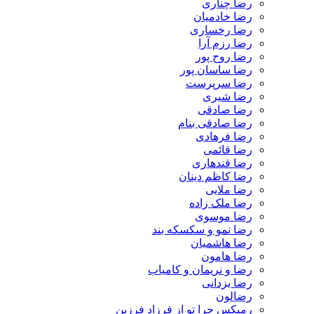
رضا چناری
رضا خادمیان
رضا رخساری
رضا رزم آرا
رضا روح پور
رضا ساسان پور
رضا سرپرست
رضا شیری
رضا صادقی
رضا صادقی بنام
رضا فرهادی
رضا قائمی
رضا قندهاری
رضا کاظم دینان
رضا ملایی
رضا ملک زاده
رضا موسوی
رضا نمو و سکسکه بند
رضا هاشمیان
رضا هامون
رضا و نریمان و کامیاب
رضا یزدانی
رضالون
رمیکس چرا تو از فرزاد فرزین