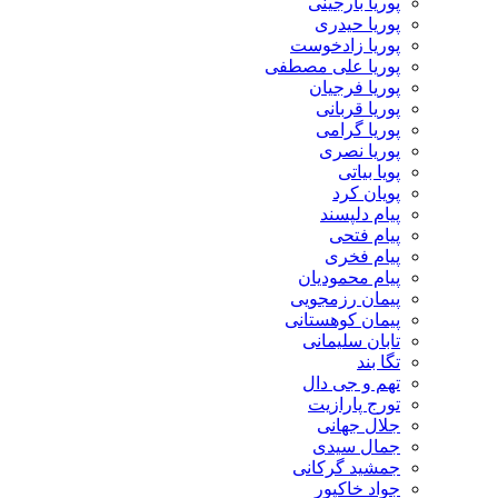
پوریا بارجینی
پوریا حیدری
پوریا زادخوست
پوریا علی مصطفی
پوریا فرجیان
پوریا قربانی
پوریا گرامی
پوریا نصری
پویا بیاتی
پویان کرد
پیام دلپسند
پیام فتحی
پیام فخری
پیام محمودیان
پیمان رزمجویی
پیمان کوهستانی
تابان سلیمانی
تگا بند
تهم و جی دال
تورج پارازیت
جلال جهانی
جمال سیدی
جمشید گرکانی
جواد خاکپور