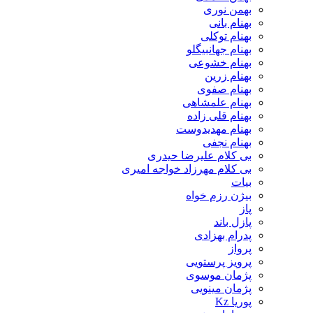
بهمن نوری
بهنام بانی
بهنام توکلی
بهنام جهانبیگلو
بهنام خشوعی
بهنام زرین
بهنام صفوی
بهنام علمشاهی
بهنام قلی زاده
بهنام مهدیدوست
بهنام نجفی
بی کلام علیرضا حیدری
بی کلام مهرزاد خواجه امیری
بیات
بیژن رزم خواه
پاز
پازل باند
پدرام بهزادی
پرواز
پرویز پرستویی
پژمان موسوی
پژمان مینویی
پوریا Kz