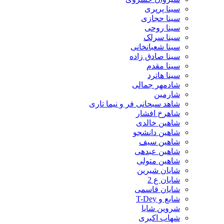
سینا پرپری
سینا حجازی
سینا روحی
سینا سرلک
سینا شعبانخانی
سینا صادق زاده
سینا مقدم
سینا هاترد
شادمهر جمالی
شارمین
شاهد سبحانی فر و نیما تاری
شاهرخ افشار
شاهین خالدی
شاهین دانشجو
شاهین سیف
شاهین عبدهی
شاهین متولی
شایان شیرین
شایان ع 2
شایان قاسمی
شایع و T-Dey
شروین شایا
شهاب اکبری