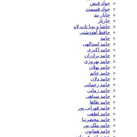
جواد فیض
جواد قسمت
چاپار بند
چارتار
حاشا و پویا تات لاو
حافظ آهودشتی
حامد
حامد اسدالهی
حامد اکبری
حامد برادران
حامد بهروزی
حامد پهلان
حامد حاتم
حامد دلان
حامد رحمانی
حامد زمانی
حامد سیاهی
حامد طاها
حامد قهرایی پور
حامد لطفی
حامد محضرنیا
حامد ملک پور
حامد همایون
حجت اشرف زاده