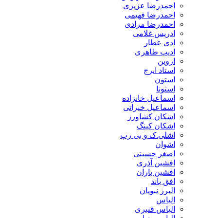
احمدرضا عزیزی
احمدرضا فهیمی
احمدرضا مرادی
ادریس غلامی
ادی عطار
ادیب طاهری
اروین
استاد ایرج
استون
استونا
اسماعیل خانزاده
اسماعیل خیراتی
اشکان کشاورز
اشکان کینگ
اشلی.ک و بی رپ
اشوان
اصغر حسینی
افشین آذری
افشین باران
افق باند
البرز نبویان
الیاس
الیاس قنبرى