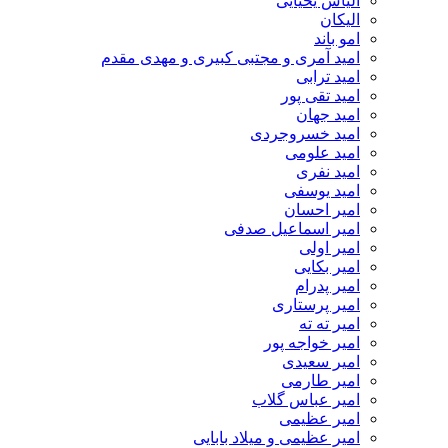
الیاس یحیایی
الیکان
امو باند
امید آمری و مجتبی کبیری و مهدى مقدم
امید ترابی
امید تقی پور
امید جهان
امید خسروجردی
امید علومی
امید نفری
امید یوسفی
امیر احسان
امیر اسماعیل صدفی
امیر اولی
امیر بکایی
امیر پدرام
امیر پرستاری
امیر ته ته
امیر خواجه پور
امیر سعیدی
امیر طارمی
امیر عباس گلاب
امیر عظیمی
امیر عظیمی و میلاد بابایی