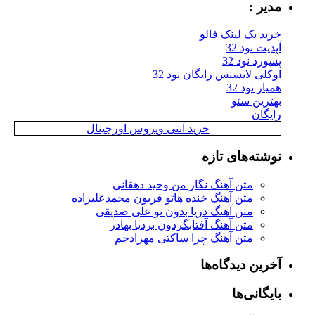
مدیر :
خرید بک لینک فالو
آپدیت نود 32
پسورد نود 32
اوکلی لایسنس رایگان نود 32
همیار نود 32
بهترین سئو
رایگان
خرید آنتی ویروس اورجینال
نوشته‌های تازه
متن آهنگ نگار من وحید دهقانی
متن آهنگ خنده هاتو قربون محمدعلیزاده
متن آهنگ دریا بدون تو علی صدیقی
متن آهنگ آفتابگردون بردیا بهادر
متن آهنگ چرا ساکتی مهرادجم
آخرین دیدگاه‌ها
بایگانی‌ها