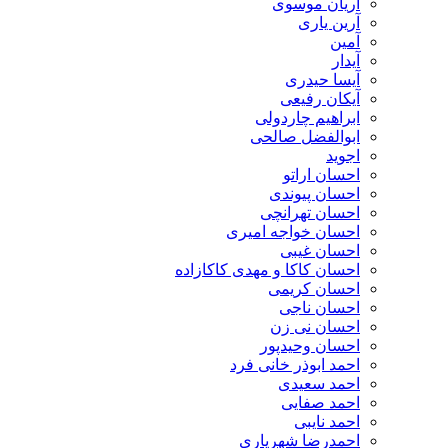
آریان موسوی
آرین یاری
آمین
آیدار
آیسا حیدری
آیکان رفیعی
ابراهیم چاردولی
ابوالفضل صالحی
اجوید
احسان اراتو
احسان پیوندی
احسان تهرانچی
احسان خواجه امیری
احسان غیبی
احسان کاکا و مهدی کاکازاده
احسان کریمی
احسان ناجی
احسان نی زن
احسان وحیدپور
احمد ابوذر خانی فرد
احمد سعیدی
احمد صفایی
احمد نایبی
احمدرضا شهریاری