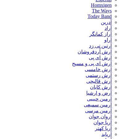
Homxigen
The Ways
Today Band
آدرین
آراد
آراز کمانگر
آراو
آرتین تی زد
آرش آردفروشان
آرش ای پی
آرش ای پی و مسیح
آرش خامسی
آرش رستمی
آرش قالیچی
آرش کایان
​آرض و ارشیا
آرمین حبیبی
آرمین سمیعی
آرمین مرسی
آروان جوان
آریا جوان
آریا کهتر
آریابد