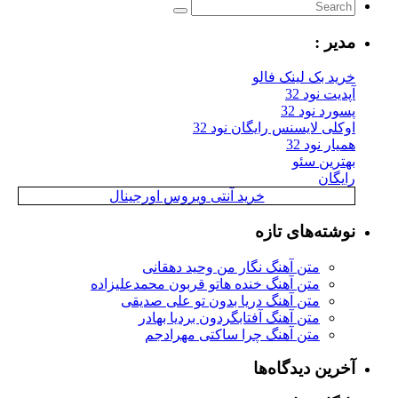
مدیر :
خرید بک لینک فالو
آپدیت نود 32
پسورد نود 32
اوکلی لایسنس رایگان نود 32
همیار نود 32
بهترین سئو
رایگان
خرید آنتی ویروس اورجینال
نوشته‌های تازه
متن آهنگ نگار من وحید دهقانی
متن آهنگ خنده هاتو قربون محمدعلیزاده
متن آهنگ دریا بدون تو علی صدیقی
متن آهنگ آفتابگردون بردیا بهادر
متن آهنگ چرا ساکتی مهرادجم
آخرین دیدگاه‌ها