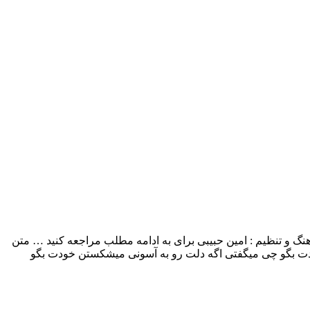
م خودت بگو با بالاترین کیفیت – Khodet Bego ترانه , آهنگ و تنظیم : امین حبیبی برای به ادامه مطلب مراجعه کنید … متن
ودت بگو چی میگفتی اگه دلت رو به آسونی میشکستن خودت بگو