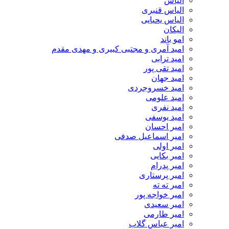
الیاس
الیاس قنبرى
الیاس یحیایی
الیکان
امو باند
امید آمری و مجتبی کبیری و مهدى مقدم
امید ترابی
امید تقی پور
امید جهان
امید خسروجردی
امید علومی
امید نفری
امید یوسفی
امیر احسان
امیر اسماعیل صدفی
امیر اولی
امیر بکایی
امیر پدرام
امیر پرستاری
امیر ته ته
امیر خواجه پور
امیر سعیدی
امیر طارمی
امیر عباس گلاب