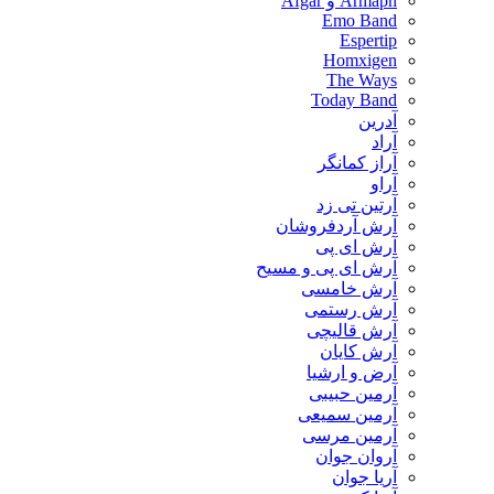
Armaph و Afgar
Emo Band
Espertip
Homxigen
The Ways
Today Band
آدرین
آراد
آراز کمانگر
آراو
آرتین تی زد
آرش آردفروشان
آرش ای پی
آرش ای پی و مسیح
آرش خامسی
آرش رستمی
آرش قالیچی
آرش کایان
​آرض و ارشیا
آرمین حبیبی
آرمین سمیعی
آرمین مرسی
آروان جوان
آریا جوان