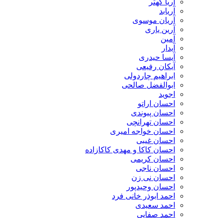
آریا کهتر
آریابد
آریان موسوی
آرین یاری
آمین
آیدار
آیسا حیدری
آیکان رفیعی
ابراهیم چاردولی
ابوالفضل صالحی
اجوید
احسان اراتو
احسان پیوندی
احسان تهرانچی
احسان خواجه امیری
احسان غیبی
احسان کاکا و مهدی کاکازاده
احسان کریمی
احسان ناجی
احسان نی زن
احسان وحیدپور
احمد ابوذر خانی فرد
احمد سعیدی
احمد صفایی