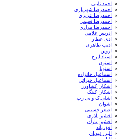
احمد نایبی
احمدرضا شهریاری
احمدرضا عزیزی
احمدرضا فهیمی
احمدرضا مرادی
ادریس غلامی
ادی عطار
ادیب طاهری
اروین
استاد ایرج
استون
استونا
اسماعیل خانزاده
اسماعیل خیراتی
اشکان کشاورز
اشکان کینگ
اشلی.ک و بی رپ
اشوان
اصغر حسینی
افشین آذری
افشین باران
افق باند
البرز نبویان