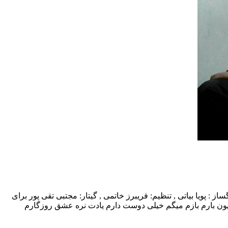
ا بالاترین کیفیت – 1Milion ترانه سرا و آهنگساز : پویا بیاتی , تنظیم: فریبرز خاتمی , گیتار: مجتبی تقی پور برای
لیون بارم بازم میگم خیلی دوست دارم یادت نره عشق روزگارم