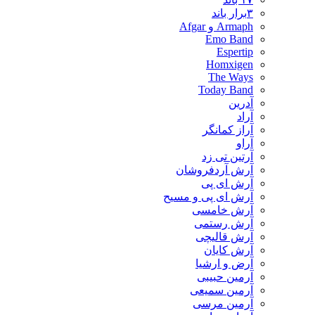
۳برار باند
Armaph و Afgar
Emo Band
Espertip
Homxigen
The Ways
Today Band
آدرین
آراد
آراز کمانگر
آراو
آرتین تی زد
آرش آردفروشان
آرش ای پی
آرش ای پی و مسیح
آرش خامسی
آرش رستمی
آرش قالیچی
آرش کایان
​آرض و ارشیا
آرمین حبیبی
آرمین سمیعی
آرمین مرسی