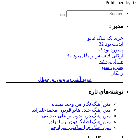
Published by:
0
مدیر :
خرید بک لینک فالو
آپدیت نود 32
پسورد نود 32
اوکلی لایسنس رایگان نود 32
همیار نود 32
بهترین سئو
رایگان
خرید آنتی ویروس اورجینال
نوشته‌های تازه
متن آهنگ نگار من وحید دهقانی
متن آهنگ خنده هاتو قربون محمدعلیزاده
متن آهنگ دریا بدون تو علی صدیقی
متن آهنگ آفتابگردون بردیا بهادر
متن آهنگ چرا ساکتی مهرادجم