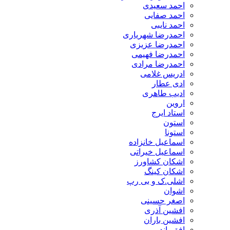
احمد سعیدی
احمد صفایی
احمد نایبی
احمدرضا شهریاری
احمدرضا عزیزی
احمدرضا فهیمی
احمدرضا مرادی
ادریس غلامی
ادی عطار
ادیب طاهری
اروین
استاد ایرج
استون
استونا
اسماعیل خانزاده
اسماعیل خیراتی
اشکان کشاورز
اشکان کینگ
اشلی.ک و بی رپ
اشوان
اصغر حسینی
افشین آذری
افشین باران
افق باند