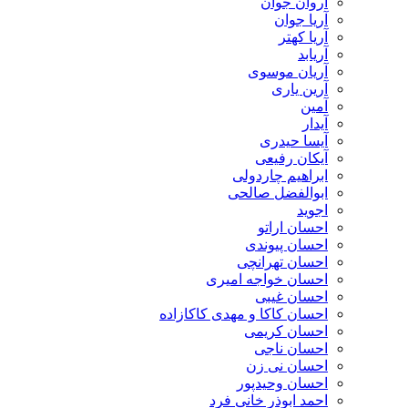
آروان جوان
آریا جوان
آریا کهتر
آریابد
آریان موسوی
آرین یاری
آمین
آیدار
آیسا حیدری
آیکان رفیعی
ابراهیم چاردولی
ابوالفضل صالحی
اجوید
احسان اراتو
احسان پیوندی
احسان تهرانچی
احسان خواجه امیری
احسان غیبی
احسان کاکا و مهدی کاکازاده
احسان کریمی
احسان ناجی
احسان نی زن
احسان وحیدپور
احمد ابوذر خانی فرد