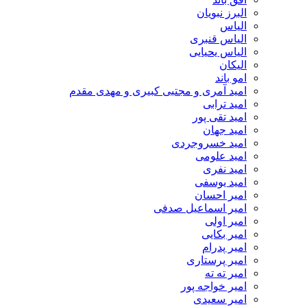
البرز نبویان
الیاس
الیاس قنبرى
الیاس یحیایی
الیکان
امو باند
امید آمری و مجتبی کبیری و مهدى مقدم
امید ترابی
امید تقی پور
امید جهان
امید خسروجردی
امید علومی
امید نفری
امید یوسفی
امیر احسان
امیر اسماعیل صدفی
امیر اولی
امیر بکایی
امیر پدرام
امیر پرستاری
امیر ته ته
امیر خواجه پور
امیر سعیدی