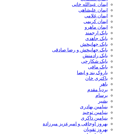
ایمان عبدالله خانی
ایمان علیشاهی
ایمان غلامی
ایمان کریمی
ایمان ماهرو
بابک ارجمند
بابک جاهدی
بابک جهانبخش
بابک جهانبخش و رضا صادقی
بابک رادمنش
بابک شکارچی
بابک مافی
باروک بند و ایضا
باکتری خان
باهر
بردیا مقدم
برسام
بشیر
بنیامین بهادری
بنیامین توحید
بنیامین ذاکری
بهروز اوجاقی و امیرعزیز میرزاده
بهروز نقویان