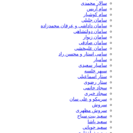
سالار محمدی
سام آریس
سام کوشیار
سامان جلیلی
سامان داداشی و عرفان محمدزاده
سامان دولتشاهی
سامان زیوار
سامان صادقی
سامان علیبخشی
سامی استار و محسن راد
سامیار
سامیار سعیدی
سپهر خلسه
ستار اسماعیلی
ستار رضوی
سجاد حاتمی
سجاد خیری
سرپیکو و علی سان
سروش
سروش مظهری
سعید بیت سیاح
سعید پاشا
سعید چوپانی
سعید ذولفقاری