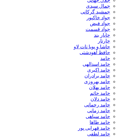
جلال جهانی
جمال سیدی
جمشید گرکانی
جواد خاکپور
جواد فیض
جواد قسمت
چاپار بند
چارتار
حاشا و پویا تات لاو
حافظ آهودشتی
حامد
حامد اسدالهی
حامد اکبری
حامد برادران
حامد بهروزی
حامد پهلان
حامد حاتم
حامد دلان
حامد رحمانی
حامد زمانی
حامد سیاهی
حامد طاها
حامد قهرایی پور
حامد لطفی