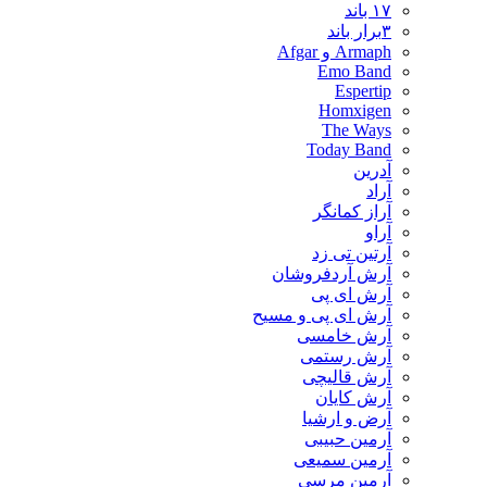
۱۷ باند
۳برار باند
Armaph و Afgar
Emo Band
Espertip
Homxigen
The Ways
Today Band
آدرین
آراد
آراز کمانگر
آراو
آرتین تی زد
آرش آردفروشان
آرش ای پی
آرش ای پی و مسیح
آرش خامسی
آرش رستمی
آرش قالیچی
آرش کایان
​آرض و ارشیا
آرمین حبیبی
آرمین سمیعی
آرمین مرسی