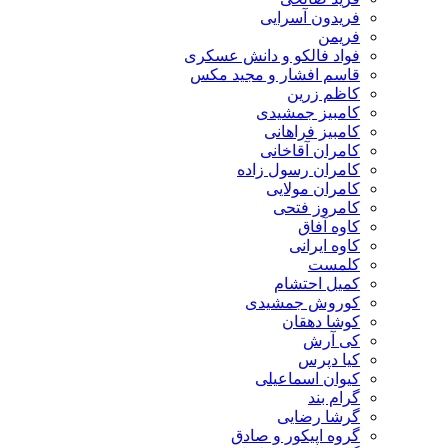
فریدون آسرایی
فریمن
فواد فالکو و دانش عسکری
قاسم افشار و مجید مکس
کاظم زرین
کامبیز جمشیدی
کامبیز فراهانی
کامران آقاخانی
کامران رسول زاده
کامران مولایی
کامروز فتحی
کاوه آفاق
کاوه ایرانی
کلمست
کمیل احتشام
کوروش جمشیدی
کوشا دهقان
کی آرش
کیا دپرس
کیوان اسماعیلی
گرام بند
گرشا رضایی
گروه اپیکور و صادق