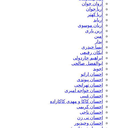
آروان جوان
آریا جوان
آریا کهتر
آریابد
آریان موسوی
آرین یاری
آمین
آیدار
آیسا حیدری
آیکان رفیعی
ابراهیم چاردولی
ابوالفضل صالحی
اجوید
احسان اراتو
احسان پیوندی
احسان تهرانچی
احسان خواجه امیری
احسان غیبی
احسان کاکا و مهدی کاکازاده
احسان کریمی
احسان ناجی
احسان نی زن
احسان وحیدپور