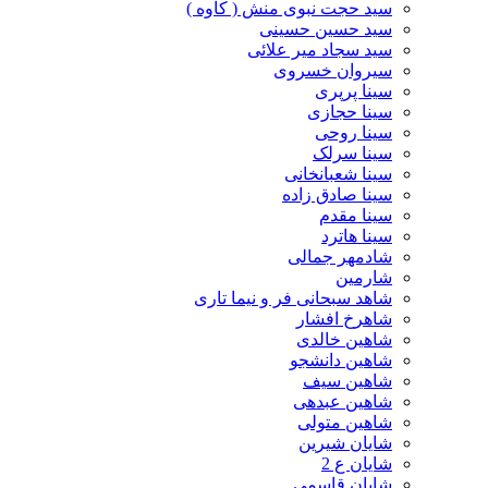
سید حجت نبوی منش ( کاوه )
سید حسین حسینى
سید سجاد میر علائی
سیروان خسروی
سینا پرپری
سینا حجازی
سینا روحی
سینا سرلک
سینا شعبانخانی
سینا صادق زاده
سینا مقدم
سینا هاترد
شادمهر جمالی
شارمین
شاهد سبحانی فر و نیما تاری
شاهرخ افشار
شاهین خالدی
شاهین دانشجو
شاهین سیف
شاهین عبدهی
شاهین متولی
شایان شیرین
شایان ع 2
شایان قاسمی