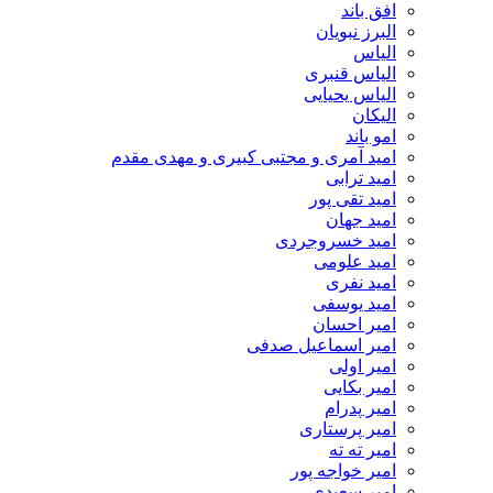
افق باند
البرز نبویان
الیاس
الیاس قنبرى
الیاس یحیایی
الیکان
امو باند
امید آمری و مجتبی کبیری و مهدى مقدم
امید ترابی
امید تقی پور
امید جهان
امید خسروجردی
امید علومی
امید نفری
امید یوسفی
امیر احسان
امیر اسماعیل صدفی
امیر اولی
امیر بکایی
امیر پدرام
امیر پرستاری
امیر ته ته
امیر خواجه پور
امیر سعیدی