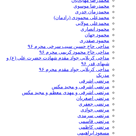
محمدرضا مهابادیان
محمدرضا موسوی
محمدزمان خدری
محمدعلی محمودی (رادمان)
محمدعلی مولایی
محمود انصاری
محمود جهان
محمود صفدری
مداحی حاج حسین سیب سرخی محرم ۹۶
مداحی حاج محمود کریمی محرم ۹۶
مداحی کربلایی جواد مقدم شهادت حضرت علی (ع) و
شبهای قدر ۹۶
مداحی کربلایی جواد مقدم محرم ۹۶
مدریک
مرتضی اشرفی
مرتضی اشرفی و مجید مکس
مرتضی اشرفی و مهدی معظم و مجید مکس
مرتضی اصغریان
مرتضی جعفری
مرتضی جوادی
مرتضی سرمدی
مرتضی قاسمی
مرتضی کاظمی
مسعود ابراهیمی