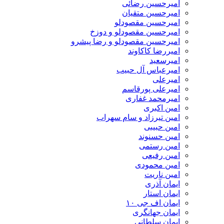
امیرحسین رضائی
امیرحسین متقیان
امیرحسین مقصودلو
امیرحسین مقصودلو و دوزخ
امیرحسین مقصودلو و رضا پیشرو
امیررضا کاکاوند
امیرسعید
امیرعباس آل حبیب
امیرعلی
امیرعلی پورقاسم
امیرمحمد غفاری
امین اکبری
امین تیرزاد و سام سهراب
امین حبیبی
امین حسنوند
امین رستمی
امین رفیعی
امین محمودی
امین ناریت
ایمان آذری
ایمان استار
ایمان اف جی ۱۰
ایمان جهانگری
ایمان سلطانی