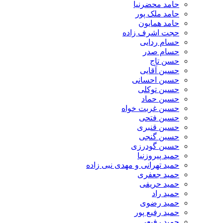
حامد محضرنیا
حامد ملک پور
حامد همایون
حجت اشرف زاده
حسام ردایی
حسام صدر
حسن تاج
حسین آقایی
حسین احسانی
حسین توکلی
حسین حماد
حسین غربت خواه
حسین فتحی
حسین قنبری
حسین گنجی
حسین گودرزی
حمید پیروزنیا
حمید تهرانی و مهدی نبی زاده
حمید جعفری
حمید حریفی
حمید راد
حمید رضوی
حمید رفیع پور
حمید رفیعی