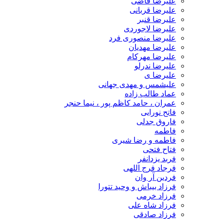
علیرضا قاضی
علیرضا قربانی
علیرضا قنبر
علیرضا لاجوردی
علیرضا منصوری فرد
علیرضا مهدیان
علیرضا مهرکام
علیرضا ندرلو
علیرضا ی
علیشمس و مهدی جهانی
عماد طالب زاده
عمران ، حامد کاظم پور ، نیما حنجر
فاتح نورایی
فاروق جدلی
فاطمه
فاطمه و رضا شیری
فتاح فتحی
فربد یزدانفر
فرجاد فرج اللهی
فردین آر وان
فرزاد بیباش و وحید تتورا
فرزاد خرمی
فرزاد شاه علی
فرزاد صادقی