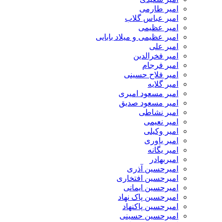
امیر طارمی
امیر عباس گلاب
امیر عظیمی
امیر عظیمی و میلاد بابایی
امیر علی
امیر فخرالدین
امیر فرجام
امیر فلاح حسینی
امیر گلایه
امیر مسعود امیری
امیر مسعود صدیق
امیر نشاطی
امیر نعیمی
امیر وکیلی
امیر یاوری
امیر یگانه
امیربهادر
امیرحسین آذری
امیرحسین افتخاری
امیرحسین ایمانی
امیرحسین پاک نهاد
امیرحسین پاکنهاد
امیرحسین حسینی