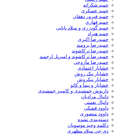
حمید شکرانه
حمید عسکری
حمید فیروز دهقان
حمید قهاری
حمید گودرزی و میلاد بابایی
حمید هیراد
حمیدرضا اکبری
حمیدرضا برومند
حمیدرضا ترکاشوند
حمیدرضا ترکاشوند و امیریل ارجمند
حمیدرضا مازوچی
خشایار اعتمادی
خشایار نیک روش
خشایار نیکروش
خشایار و نیما و کانو
داریوش جمشیدی و کامبیز جمشیدی
دانیال مرادیان
دانیال نعمتی
داوود فشکی
داوود منصوری
دسته‌بندی نشده
دکلمه وحید موسویان
دی جی میلاد مظهری