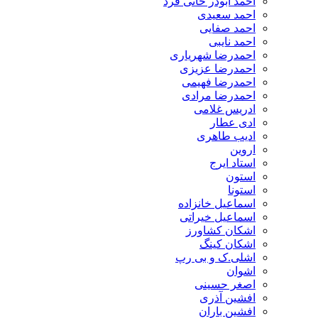
احمد ابوذر خانی فرد
احمد سعیدی
احمد صفایی
احمد نایبی
احمدرضا شهریاری
احمدرضا عزیزی
احمدرضا فهیمی
احمدرضا مرادی
ادریس غلامی
ادی عطار
ادیب طاهری
اروین
استاد ایرج
استون
استونا
اسماعیل خانزاده
اسماعیل خیراتی
اشکان کشاورز
اشکان کینگ
اشلی.ک و بی رپ
اشوان
اصغر حسینی
افشین آذری
افشین باران