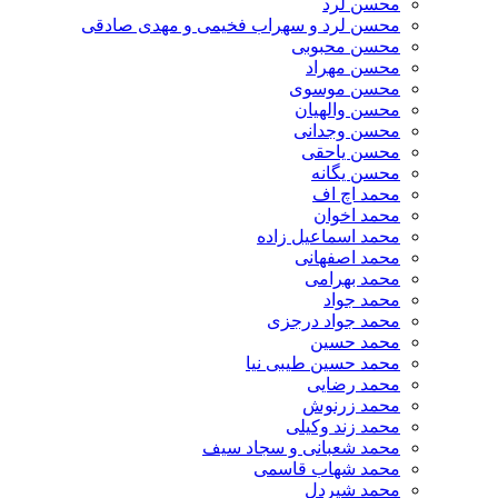
محسن لرد
محسن لرد و سهراب فخیمی و مهدی صادقی
محسن محبوبی
محسن مهراد
محسن موسوی
محسن والهیان
محسن وجدانی
محسن یاحقی
محسن یگانه
محمد اچ اف
محمد اخوان
محمد اسماعیل زاده
محمد اصفهانی
محمد بهرامی
محمد جواد
محمد جواد درجزی
محمد حسین
محمد حسین طیبی نیا
محمد رضایی
محمد زرنوش
محمد زند وکیلی
محمد شعبانی و سجاد سیف
محمد شهاب قاسمی
​محمد شیردل