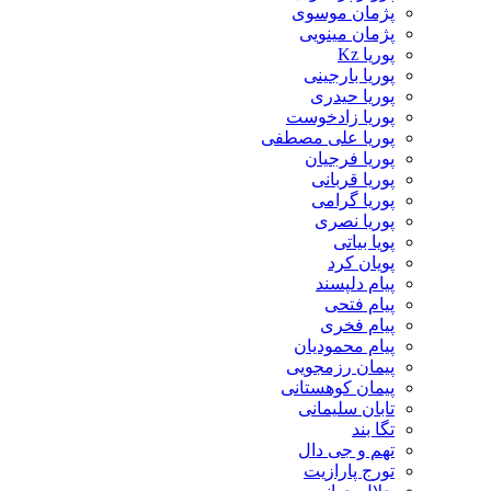
پژمان موسوی
پژمان مینویی
پوریا Kz
پوریا بارجینی
پوریا حیدری
پوریا زادخوست
پوریا علی مصطفی
پوریا فرجیان
پوریا قربانی
پوریا گرامی
پوریا نصری
پویا بیاتی
پویان کرد
پیام دلپسند
پیام فتحی
پیام فخری
پیام محمودیان
پیمان رزمجویی
پیمان کوهستانی
تابان سلیمانی
تگا بند
تهم و جی دال
تورج پارازیت