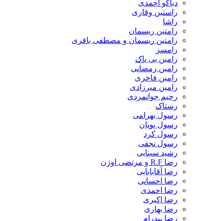
دیاکو احمدی
راستین وقاری
راشا
رامتین ریسمان
رامتین ریسمان و مصطفی باقری
رامسز
رامین بی باک
رامین رمضانی
رامین فاخری
رامین میرزادی
رحیم جوانمردی
رستاک
رسول بهرامی
رسول پویان
رسول کرد
رسول نجفی
رشید سینایی
رضا R.F و مرتضی اوژن
رضا آقابابایی
رضا احسانی
رضا احمدی
رضا اکبری
رضا بهاری
رضا بیدرام