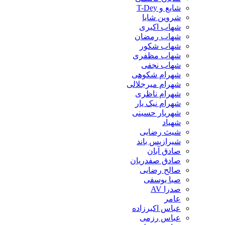
شایع و T-Dey
شروین شایا
شهاب اکبری
شهاب رمضان
شهاب شکور
شهاب مظفری
شهاب نجفی
شهرام شکوهی
شهرام میرجلالی
شهرام ناظری
شهرام نیک یار
شهریار حسینی
شهیاد
شیث رضایی
شیرازیس باند
صادق آبان
صادق صفدریان
صالح رضایی
صبا یوسفی
صدرا AV
عامر
عباس اکبرزاده
عباس رزمی