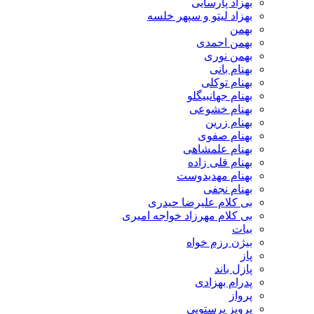
بهزاد پارسایی
بهزاد لیتو و سپهر خلسه
بهمن
بهمن احمدی
بهمن نوری
بهنام بانی
بهنام توکلی
بهنام جهانبیگلو
بهنام خشوعی
بهنام زرین
بهنام صفوی
بهنام علمشاهی
بهنام قلی زاده
بهنام مهدیدوست
بهنام نجفی
بی کلام علیرضا حیدری
بی کلام مهرزاد خواجه امیری
بیات
بیژن رزم خواه
پاز
پازل باند
پدرام بهزادی
پرواز
پرویز پرستویی