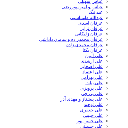
عباس سهیلی
عباس و امین پوررضی
عبد نیک
عبدالله طهماسبی‎
عرفان اسدی
عرفان ترابی
عرفان زلیکانی
عرفان محمدزاده و سامان داداشی
عرفان محمدی زاده
عرفان یکتا
علی آتبین
علی ارشدی
علی اصحابی
علی اعتماد
علی بهرامی
علی بیات
علی پرویزی
علی پی جی
علی پیشتاز و مهدی آذر
علی توحید
علی جعفری
علی حبیبی
علی حسن پور
علی حسینی