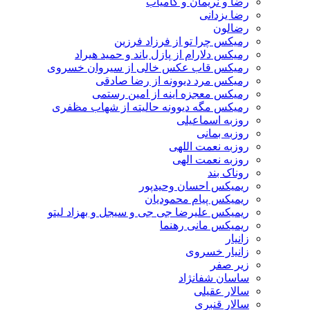
رضا و نریمان و کامیاب
رضا یزدانی
رضالون
رمیکس چرا تو از فرزاد فرزین
رمیکس دلارام از پازل باند و حمید هیراد
رمیکس قاب عکس خالی از سیروان خسروی
رمیکس مرد دیوونه از رضا صادقی
رمیکس معجزه اینه از امین رستمی
رمیکس مگه دیوونه حالیته از شهاب مظفری
روزبه اسماعیلی
روزبه بمانی
روزبه نعمت اللهی
روزبه نعمت الهی
روناک بند
ریمیکس احسان وحیدپور
ریمیکس پیام محمودیان
ریمیکس علیرضا جی جی و سیجل و بهزاد لیتو
ریمیکس مانی رهنما
زانیار
زانیار خسروی
زیر صفر
ساسان شفانژاد
سالار عقیلی
سالار قنبری