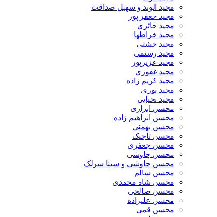
مجید الوند و سهیل صداقت
مجید جعفر پور
مجید حائری
مجید خراطها
مجید خشتی
مجید رستمی
مجید عزیزپور
مجید غفوری
مجید کریم زاده
مجید نوری
مجید یحیایی
محسن ابراری
محسن ابراهیم زاده
محسن بهمنی
محسن تاجیک
محسن جعفری
محسن چاوشی
محسن چاوشی و سینا سرلک
محسن سالم
محسن شاه محمدی
محسن صالحی
محسن علیزاده
محسن قمی