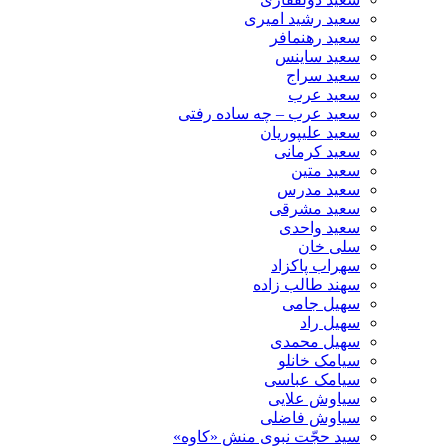
سعید رشید امیری
سعید رهنمافر
سعید ساینس
سعید سراج
سعید عرب
سعید عرب – چه ساده رفتی
سعید علیپوریان
سعید کرمانی
سعید متین
سعید مدرس
سعید مشرقی
سعید واحدی
سلی خان
سهراب پاکزاد
سهند طالب زاده
سهیل جامی
سهیل راد
سهیل محمدی
سیامک خانلو
سیامک عباسی
سیاوش علایی
سیاوش فاضلی
سید حجّت نبوی منش «کاوه»