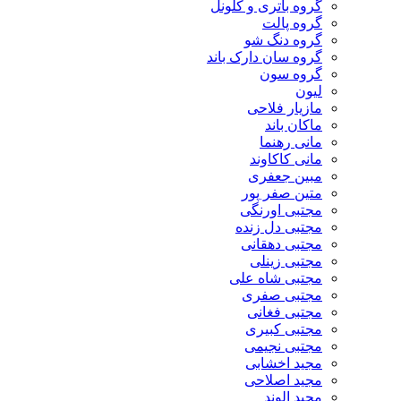
گروه باتری و کلونل
گروه پالت
گروه دنگ شو
گروه سان دارک باند
گروه سون
لیون
مازیار فلاحی
ماکان باند
مانی رهنما
مانی کاکاوند
مبین جعفری
متین صفر پور
مجتبی اورنگی
مجتبی دل زنده
مجتبی دهقانی
مجتبی زینلی
مجتبی شاه علی
مجتبی صفری
مجتبی فغانی
مجتبی کبیری
مجتبی نجیمی
مجید اخشابی
مجید اصلاحی
مجید الوند‎