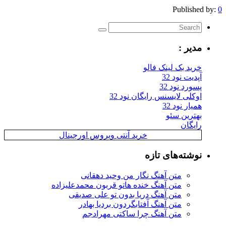
Published by:
0
مدیر :
خرید بک لینک فالو
آپدیت نود 32
پسورد نود 32
اوکلی لایسنس رایگان نود 32
همیار نود 32
بهترین سئو
رایگان
خرید آنتی ویروس اورجینال
نوشته‌های تازه
متن آهنگ نگار من وحید دهقانی
متن آهنگ خنده هاتو قربون محمدعلیزاده
متن آهنگ دریا بدون تو علی صدیقی
متن آهنگ آفتابگردون بردیا بهادر
متن آهنگ چرا ساکتی مهرادجم