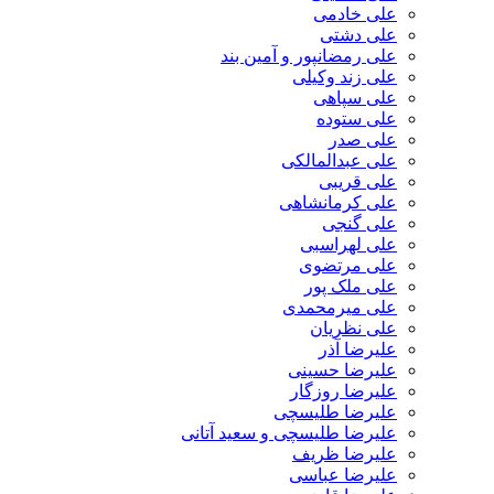
علی خادمی
علی دشتی
علی رمضانپور و آمین بند
علی زند وکیلی
علی سپاهی
علی ستوده
علی صدر
علی عبدالمالکی
علی قریبی
علی کرمانشاهی
علی گنجی
علی لهراسبی
علی مرتضوی
علی ملک پور
علی میرمحمدی
علی نظریان
علیرضا آذر
علیرضا حسینی
علیرضا روزگار
علیرضا طلیسچی
علیرضا طلیسچی و سعید آتانی
علیرضا ظریف
علیرضا عباسی