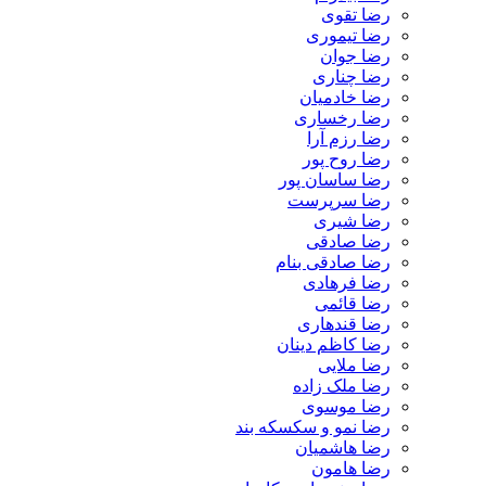
رضا تقوی
رضا تیموری
رضا جوان
رضا چناری
رضا خادمیان
رضا رخساری
رضا رزم آرا
رضا روح پور
رضا ساسان پور
رضا سرپرست
رضا شیری
رضا صادقی
رضا صادقی بنام
رضا فرهادی
رضا قائمی
رضا قندهاری
رضا کاظم دینان
رضا ملایی
رضا ملک زاده
رضا موسوی
رضا نمو و سکسکه بند
رضا هاشمیان
رضا هامون