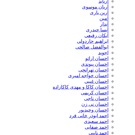
آریابد
آریان موسوی
آرین یاری
آمین
آیدار
آیسا حیدری
آیکان رفیعی
ابراهیم چاردولی
ابوالفضل صالحی
اجوید
احسان اراتو
احسان پیوندی
احسان تهرانچی
احسان خواجه امیری
احسان غیبی
احسان کاکا و مهدی کاکازاده
احسان کریمی
احسان ناجی
احسان نی زن
احسان وحیدپور
احمد ابوذر خانی فرد
احمد سعیدی
احمد صفایی
احمد نایبی