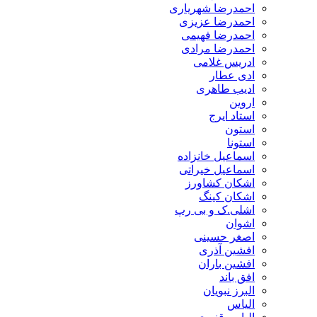
احمدرضا شهریاری
احمدرضا عزیزی
احمدرضا فهیمی
احمدرضا مرادی
ادریس غلامی
ادی عطار
ادیب طاهری
اروین
استاد ایرج
استون
استونا
اسماعیل خانزاده
اسماعیل خیراتی
اشکان کشاورز
اشکان کینگ
اشلی.ک و بی رپ
اشوان
اصغر حسینی
افشین آذری
افشین باران
افق باند
البرز نبویان
الیاس