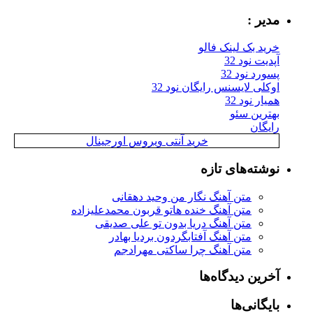
مدیر :
خرید بک لینک فالو
آپدیت نود 32
پسورد نود 32
اوکلی لایسنس رایگان نود 32
همیار نود 32
بهترین سئو
رایگان
خرید آنتی ویروس اورجینال
نوشته‌های تازه
متن آهنگ نگار من وحید دهقانی
متن آهنگ خنده هاتو قربون محمدعلیزاده
متن آهنگ دریا بدون تو علی صدیقی
متن آهنگ آفتابگردون بردیا بهادر
متن آهنگ چرا ساکتی مهرادجم
آخرین دیدگاه‌ها
بایگانی‌ها