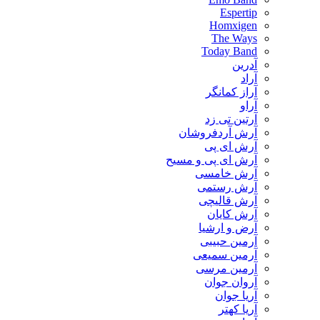
Espertip
Homxigen
The Ways
Today Band
آدرین
آراد
آراز کمانگر
آراو
آرتین تی زد
آرش آردفروشان
آرش ای پی
آرش ای پی و مسیح
آرش خامسی
آرش رستمی
آرش قالیچی
آرش کایان
​آرض و ارشیا
آرمین حبیبی
آرمین سمیعی
آرمین مرسی
آروان جوان
آریا جوان
آریا کهتر