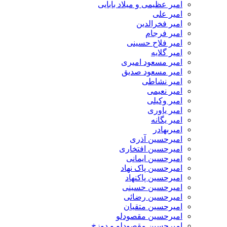
امیر عظیمی و میلاد بابایی
امیر علی
امیر فخرالدین
امیر فرجام
امیر فلاح حسینی
امیر گلایه
امیر مسعود امیری
امیر مسعود صدیق
امیر نشاطی
امیر نعیمی
امیر وکیلی
امیر یاوری
امیر یگانه
امیربهادر
امیرحسین آذری
امیرحسین افتخاری
امیرحسین ایمانی
امیرحسین پاک نهاد
امیرحسین پاکنهاد
امیرحسین حسینی
امیرحسین رضائی
امیرحسین متقیان
امیرحسین مقصودلو
امیرحسین مقصودلو و دوزخ