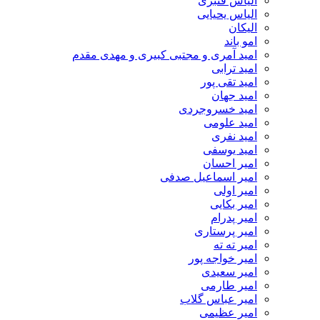
الیاس قنبرى
الیاس یحیایی
الیکان
امو باند
امید آمری و مجتبی کبیری و مهدى مقدم
امید ترابی
امید تقی پور
امید جهان
امید خسروجردی
امید علومی
امید نفری
امید یوسفی
امیر احسان
امیر اسماعیل صدفی
امیر اولی
امیر بکایی
امیر پدرام
امیر پرستاری
امیر ته ته
امیر خواجه پور
امیر سعیدی
امیر طارمی
امیر عباس گلاب
امیر عظیمی