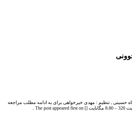
جوونی
 جوونی با بالاترین کیفیت – Javooni ترانه : فریماه حسینی , تنظیم : مهدی خیرخواهی برای به ادامه مطلب مراجعه