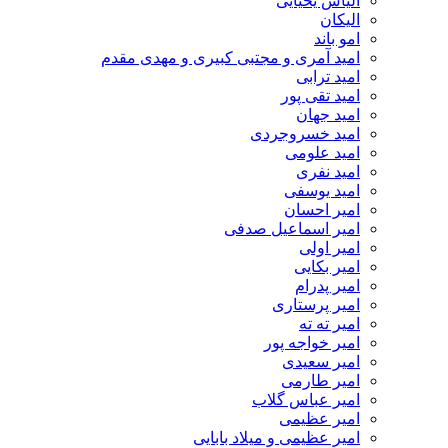
الیاس یحیایی
الیکان
امو باند
امید آمری و مجتبی کبیری و مهدى مقدم
امید ترابی
امید تقی پور
امید جهان
امید خسروجردی
امید علومی
امید نفری
امید یوسفی
امیر احسان
امیر اسماعیل صدفی
امیر اولی
امیر بکایی
امیر پدرام
امیر پرستاری
امیر ته ته
امیر خواجه پور
امیر سعیدی
امیر طارمی
امیر عباس گلاب
امیر عظیمی
امیر عظیمی و میلاد بابایی