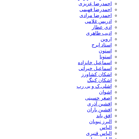
احمدرضا عزیزی
احمدرضا فهیمی
احمدرضا مرادی
ادریس غلامی
ادی عطار
ادیب طاهری
اروین
استاد ایرج
استون
استونا
اسماعیل خانزاده
اسماعیل خیراتی
اشکان کشاورز
اشکان کینگ
اشلی.ک و بی رپ
اشوان
اصغر حسینی
افشین آذری
افشین باران
افق باند
البرز نبویان
الیاس
الیاس قنبرى