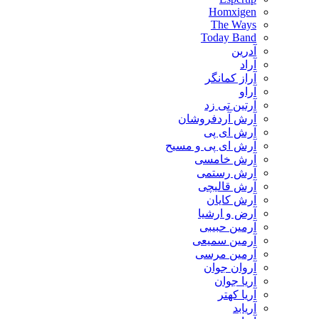
Homxigen
The Ways
Today Band
آدرین
آراد
آراز کمانگر
آراو
آرتین تی زد
آرش آردفروشان
آرش ای پی
آرش ای پی و مسیح
آرش خامسی
آرش رستمی
آرش قالیچی
آرش کایان
​آرض و ارشیا
آرمین حبیبی
آرمین سمیعی
آرمین مرسی
آروان جوان
آریا جوان
آریا کهتر
آریابد