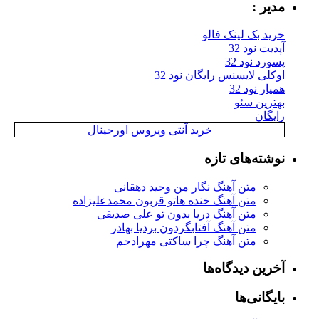
مدیر :
خرید بک لینک فالو
آپدیت نود 32
پسورد نود 32
اوکلی لایسنس رایگان نود 32
همیار نود 32
بهترین سئو
رایگان
خرید آنتی ویروس اورجینال
نوشته‌های تازه
متن آهنگ نگار من وحید دهقانی
متن آهنگ خنده هاتو قربون محمدعلیزاده
متن آهنگ دریا بدون تو علی صدیقی
متن آهنگ آفتابگردون بردیا بهادر
متن آهنگ چرا ساکتی مهرادجم
آخرین دیدگاه‌ها
بایگانی‌ها