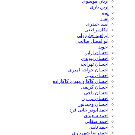
آریان موسوی
آرین یاری
آمین
آیدار
آیسا حیدری
آیکان رفیعی
ابراهیم چاردولی
ابوالفضل صالحی
اجوید
احسان اراتو
احسان پیوندی
احسان تهرانچی
احسان خواجه امیری
احسان غیبی
احسان کاکا و مهدی کاکازاده
احسان کریمی
احسان ناجی
احسان نی زن
احسان وحیدپور
احمد ابوذر خانی فرد
احمد سعیدی
احمد صفایی
احمد نایبی
احمدرضا شهریاری