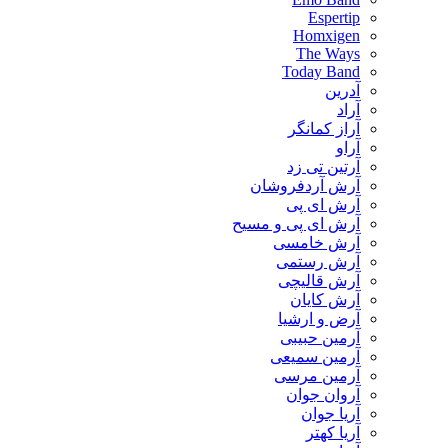
Espertip
Homxigen
The Ways
Today Band
آدرین
آراد
آراز کمانگر
آراو
آرتین تی زد
آرش آردفروشان
آرش ای پی
آرش ای پی و مسیح
آرش خامسی
آرش رستمی
آرش قالیچی
آرش کایان
​آرض و ارشیا
آرمین حبیبی
آرمین سمیعی
آرمین مرسی
آروان جوان
آریا جوان
آریا کهتر