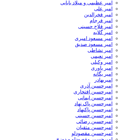
امیر عظیمی و میلاد بابایی
امیر علی
امیر فخرالدین
امیر فرجام
امیر فلاح حسینی
امیر گلایه
امیر مسعود امیری
امیر مسعود صدیق
امیر نشاطی
امیر نعیمی
امیر وکیلی
امیر یاوری
امیر یگانه
امیربهادر
امیرحسین آذری
امیرحسین افتخاری
امیرحسین ایمانی
امیرحسین پاک نهاد
امیرحسین پاکنهاد
امیرحسین حسینی
امیرحسین رضائی
امیرحسین متقیان
امیرحسین مقصودلو
امیرحسین مقصودلو و دوزخ