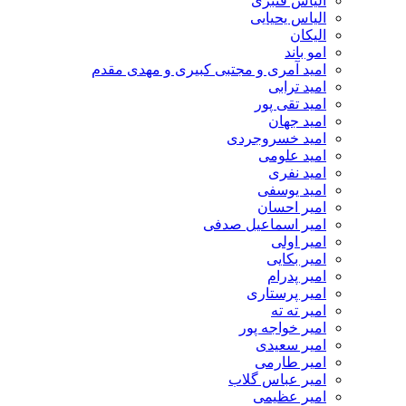
الیاس قنبرى
الیاس یحیایی
الیکان
امو باند
امید آمری و مجتبی کبیری و مهدى مقدم
امید ترابی
امید تقی پور
امید جهان
امید خسروجردی
امید علومی
امید نفری
امید یوسفی
امیر احسان
امیر اسماعیل صدفی
امیر اولی
امیر بکایی
امیر پدرام
امیر پرستاری
امیر ته ته
امیر خواجه پور
امیر سعیدی
امیر طارمی
امیر عباس گلاب
امیر عظیمی