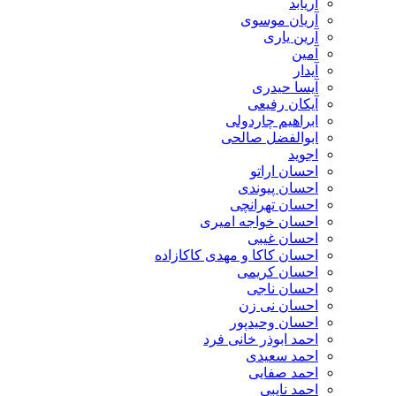
آریابد
آریان موسوی
آرین یاری
آمین
آیدار
آیسا حیدری
آیکان رفیعی
ابراهیم چاردولی
ابوالفضل صالحی
اجوید
احسان اراتو
احسان پیوندی
احسان تهرانچی
احسان خواجه امیری
احسان غیبی
احسان کاکا و مهدی کاکازاده
احسان کریمی
احسان ناجی
احسان نی زن
احسان وحیدپور
احمد ابوذر خانی فرد
احمد سعیدی
احمد صفایی
احمد نایبی