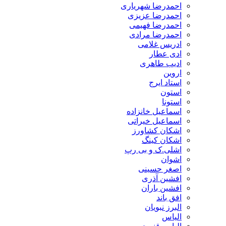
احمدرضا شهریاری
احمدرضا عزیزی
احمدرضا فهیمی
احمدرضا مرادی
ادریس غلامی
ادی عطار
ادیب طاهری
اروین
استاد ایرج
استون
استونا
اسماعیل خانزاده
اسماعیل خیراتی
اشکان کشاورز
اشکان کینگ
اشلی.ک و بی رپ
اشوان
اصغر حسینی
افشین آذری
افشین باران
افق باند
البرز نبویان
الیاس