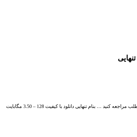
تنهایی
فرید صالحی بنام تنهایی با بالاترین کیفیت – Tanhaei برای به ادامه مطلب مراجعه کنید … بنام تنهایی دانلود با کیفیت 128 – 3.50 مگابایت