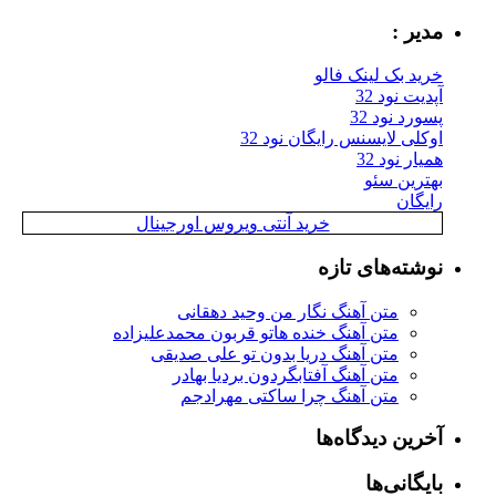
مدیر :
خرید بک لینک فالو
آپدیت نود 32
پسورد نود 32
اوکلی لایسنس رایگان نود 32
همیار نود 32
بهترین سئو
رایگان
خرید آنتی ویروس اورجینال
نوشته‌های تازه
متن آهنگ نگار من وحید دهقانی
متن آهنگ خنده هاتو قربون محمدعلیزاده
متن آهنگ دریا بدون تو علی صدیقی
متن آهنگ آفتابگردون بردیا بهادر
متن آهنگ چرا ساکتی مهرادجم
آخرین دیدگاه‌ها
بایگانی‌ها