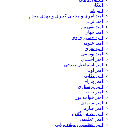
الیکان
امو باند
امید آمری و مجتبی کبیری و مهدى مقدم
امید ترابی
امید تقی پور
امید جهان
امید خسروجردی
امید علومی
امید نفری
امید یوسفی
امیر احسان
امیر اسماعیل صدفی
امیر اولی
امیر بکایی
امیر پدرام
امیر پرستاری
امیر ته ته
امیر خواجه پور
امیر سعیدی
امیر طارمی
امیر عباس گلاب
امیر عظیمی
امیر عظیمی و میلاد بابایی