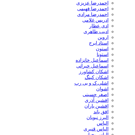
احمدرضا عزیزی
احمدرضا فهیمی
احمدرضا مرادی
ادریس غلامی
ادی عطار
ادیب طاهری
اروین
استاد ایرج
استون
استونا
اسماعیل خانزاده
اسماعیل خیراتی
اشکان کشاورز
اشکان کینگ
اشلی.ک و بی رپ
اشوان
اصغر حسینی
افشین آذری
افشین باران
افق باند
البرز نبویان
الیاس
الیاس قنبرى
الیاس یحیایی