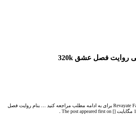
 روایت فصل عشق 320k
حامد اسدالهی بنام روایت فصل عشق با بالاترین کیفیت – Revayate Fasle Eshgh برای به ادامه مطلب مراجعه کنید … بنام روایت فصل