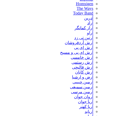
Homxigen
The Ways
Today Band
آدرین
آراد
آراز کمانگر
آراو
آرتین تی زد
آرش آردفروشان
آرش ای پی
آرش ای پی و مسیح
آرش خامسی
آرش رستمی
آرش قالیچی
آرش کایان
​آرض و ارشیا
آرمین حبیبی
آرمین سمیعی
آرمین مرسی
آروان جوان
آریا جوان
آریا کهتر
آریابد