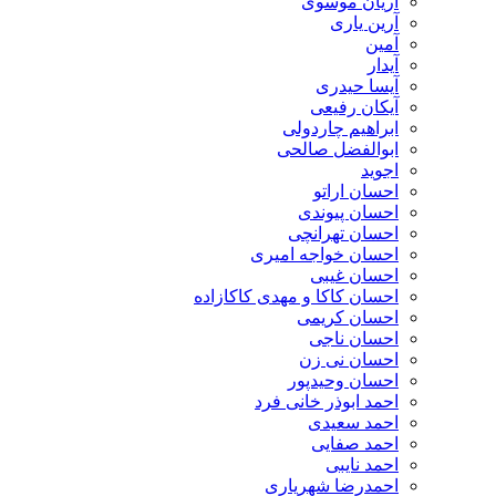
آریان موسوی
آرین یاری
آمین
آیدار
آیسا حیدری
آیکان رفیعی
ابراهیم چاردولی
ابوالفضل صالحی
اجوید
احسان اراتو
احسان پیوندی
احسان تهرانچی
احسان خواجه امیری
احسان غیبی
احسان کاکا و مهدی کاکازاده
احسان کریمی
احسان ناجی
احسان نی زن
احسان وحیدپور
احمد ابوذر خانی فرد
احمد سعیدی
احمد صفایی
احمد نایبی
احمدرضا شهریاری