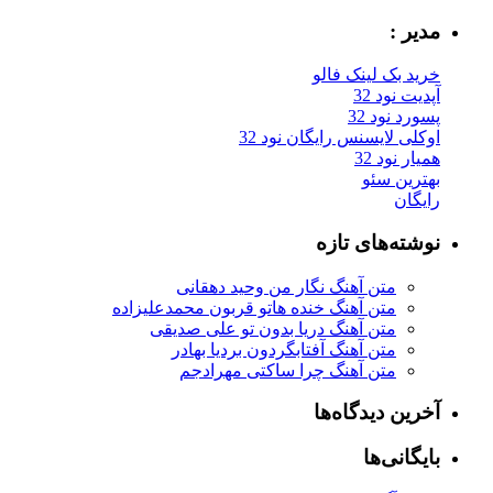
مدیر :
خرید بک لینک فالو
آپدیت نود 32
پسورد نود 32
اوکلی لایسنس رایگان نود 32
همیار نود 32
بهترین سئو
رایگان
نوشته‌های تازه
متن آهنگ نگار من وحید دهقانی
متن آهنگ خنده هاتو قربون محمدعلیزاده
متن آهنگ دریا بدون تو علی صدیقی
متن آهنگ آفتابگردون بردیا بهادر
متن آهنگ چرا ساکتی مهرادجم
آخرین دیدگاه‌ها
بایگانی‌ها