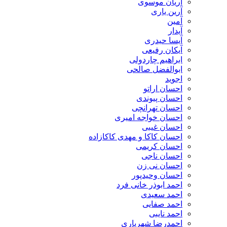
آریان موسوی
آرین یاری
آمین
آیدار
آیسا حیدری
آیکان رفیعی
ابراهیم چاردولی
ابوالفضل صالحی
اجوید
احسان اراتو
احسان پیوندی
احسان تهرانچی
احسان خواجه امیری
احسان غیبی
احسان کاکا و مهدی کاکازاده
احسان کریمی
احسان ناجی
احسان نی زن
احسان وحیدپور
احمد ابوذر خانی فرد
احمد سعیدی
احمد صفایی
احمد نایبی
احمدرضا شهریاری