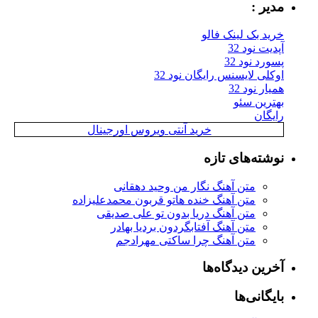
مدیر :
خرید بک لینک فالو
آپدیت نود 32
پسورد نود 32
اوکلی لایسنس رایگان نود 32
همیار نود 32
بهترین سئو
رایگان
خرید آنتی ویروس اورجینال
نوشته‌های تازه
متن آهنگ نگار من وحید دهقانی
متن آهنگ خنده هاتو قربون محمدعلیزاده
متن آهنگ دریا بدون تو علی صدیقی
متن آهنگ آفتابگردون بردیا بهادر
متن آهنگ چرا ساکتی مهرادجم
آخرین دیدگاه‌ها
بایگانی‌ها