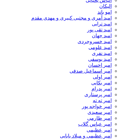
الیاس یحیایی
الیکان
امو باند
امید آمری و مجتبی کبیری و مهدى مقدم
امید ترابی
امید تقی پور
امید جهان
امید خسروجردی
امید علومی
امید نفری
امید یوسفی
امیر احسان
امیر اسماعیل صدفی
امیر اولی
امیر بکایی
امیر پدرام
امیر پرستاری
امیر ته ته
امیر خواجه پور
امیر سعیدی
امیر طارمی
امیر عباس گلاب
امیر عظیمی
امیر عظیمی و میلاد بابایی