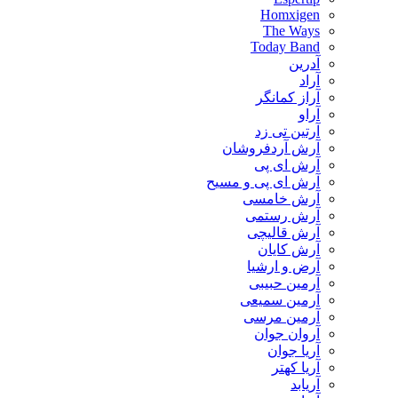
Homxigen
The Ways
Today Band
آدرین
آراد
آراز کمانگر
آراو
آرتین تی زد
آرش آردفروشان
آرش ای پی
آرش ای پی و مسیح
آرش خامسی
آرش رستمی
آرش قالیچی
آرش کایان
​آرض و ارشیا
آرمین حبیبی
آرمین سمیعی
آرمین مرسی
آروان جوان
آریا جوان
آریا کهتر
آریابد