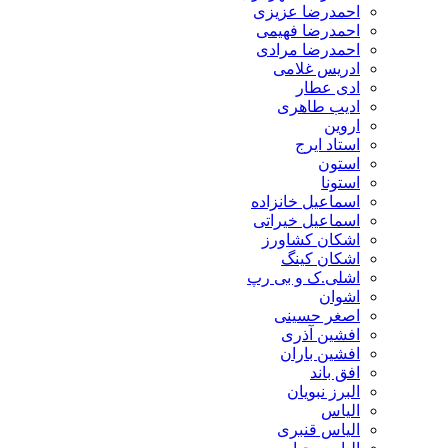
احمدرضا عزیزی
احمدرضا فهیمی
احمدرضا مرادی
ادریس غلامی
ادی عطار
ادیب طاهری
اروین
استاد ایرج
استون
استونا
اسماعیل خانزاده
اسماعیل خیراتی
اشکان کشاورز
اشکان کینگ
اشلی.ک و بی رپ
اشوان
اصغر حسینی
افشین آذری
افشین باران
افق باند
البرز نبویان
الیاس
الیاس قنبرى