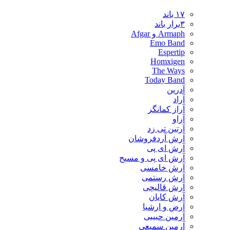
۱۷ باند
۳برار باند
Armaph و Afgar
Emo Band
Espertip
Homxigen
The Ways
Today Band
آدرین
آراد
آراز کمانگر
آراو
آرتین تی زد
آرش آردفروشان
آرش ای پی
آرش ای پی و مسیح
آرش خامسی
آرش رستمی
آرش قالیچی
آرش کایان
​آرض و ارشیا
آرمین حبیبی
آرمین سمیعی