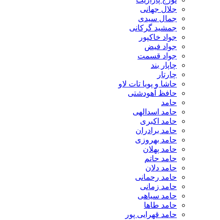
جلال جهانی
جمال سیدی
جمشید گرکانی
جواد خاکپور
جواد فیض
جواد قسمت
چاپار بند
چارتار
حاشا و پویا تات لاو
حافظ آهودشتی
حامد
حامد اسدالهی
حامد اکبری
حامد برادران
حامد بهروزی
حامد پهلان
حامد حاتم
حامد دلان
حامد رحمانی
حامد زمانی
حامد سیاهی
حامد طاها
حامد قهرایی پور