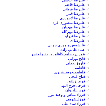
علیرضا عباسی
علیرضا قاضی
علیرضا قربانی
علیرضا قنبر
علیرضا لاجوردی
علیرضا منصوری فرد
علیرضا مهدیان
علیرضا مهرکام
علیرضا ندرلو
علیرضا ی
علیشمس و مهدی جهانی
عماد طالب زاده
عمران ، حامد کاظم پور ، نیما حنجر
فاتح نورایی
فاروق جدلی
فاطمه
فاطمه و رضا شیری
فتاح فتحی
فربد یزدانفر
فرجاد فرج اللهی
فردین آر وان
فرزاد بیباش و وحید تتورا
فرزاد خرمی
فرزاد شاه علی