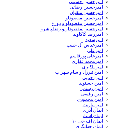
امیرحسین حسینی
امیرحسین رضائی
امیرحسین متقیان
امیرحسین مقصودلو
امیرحسین مقصودلو و دوزخ
امیرحسین مقصودلو و رضا پیشرو
امیررضا کاکاوند
امیرسعید
امیرعباس آل حبیب
امیرعلی
امیرعلی پورقاسم
امیرمحمد غفاری
امین اکبری
امین تیرزاد و سام سهراب
امین حبیبی
امین حسنوند
امین رستمی
امین رفیعی
امین محمودی
امین ناریت
ایمان آذری
ایمان استار
ایمان اف جی ۱۰
ایمان جهانگری