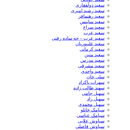
سعید ذولفقاری
سعید رشید امیری
سعید رهنمافر
سعید ساینس
سعید سراج
سعید عرب
سعید عرب – چه ساده رفتی
سعید علیپوریان
سعید کرمانی
سعید متین
سعید مدرس
سعید مشرقی
سعید واحدی
سلی خان
سهراب پاکزاد
سهند طالب زاده
سهیل جامی
سهیل راد
سهیل محمدی
سیامک خانلو
سیامک عباسی
سیاوش علایی
سیاوش فاضلی