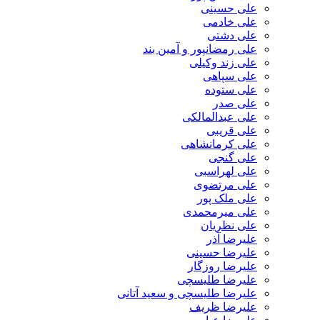
علی حسینی
علی خادمی
علی دشتی
علی رمضانپور و آمین بند
علی زند وکیلی
علی سپاهی
علی ستوده
علی صدر
علی عبدالمالکی
علی قریبی
علی کرمانشاهی
علی گنجی
علی لهراسبی
علی مرتضوی
علی ملک پور
علی میرمحمدی
علی نظریان
علیرضا آذر
علیرضا حسینی
علیرضا روزگار
علیرضا طلیسچی
علیرضا طلیسچی و سعید آتانی
علیرضا ظریف