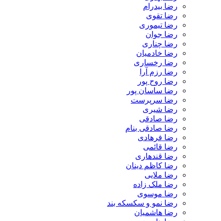
رضا بیدرام
رضا تقوی
رضا تیموری
رضا جوان
رضا چناری
رضا خادمیان
رضا رخساری
رضا رزم آرا
رضا روح پور
رضا ساسان پور
رضا سرپرست
رضا شیری
رضا صادقی
رضا صادقی بنام
رضا فرهادی
رضا قائمی
رضا قندهاری
رضا کاظم دینان
رضا ملایی
رضا ملک زاده
رضا موسوی
رضا نمو و سکسکه بند
رضا هاشمیان