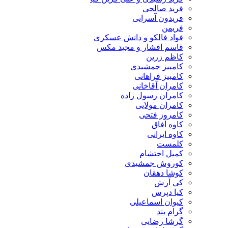
فرید صالحی
فریدون آسرایی
فریمن
فواد فالکو و دانش عسکری
قاسم افشار و مجید مکس
کاظم زرین
کامبیز جمشیدی
کامبیز فراهانی
کامران آقاخانی
کامران رسول زاده
کامران مولایی
کامروز فتحی
کاوه آفاق
کاوه ایرانی
کلمست
کمیل احتشام
کوروش جمشیدی
کوشا دهقان
کی آرش
کیا دپرس
کیوان اسماعیلی
گرام بند
گرشا رضایی