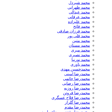
​محمد شیردل
محمد ظهرابی
محمد عبدالی
محمد عرفانی
محمد علیزاده
محمد فاتح
محمد فرزان صادقی
محمد قلی پور
محمد متین
محمد مستان
محمد میری
محمد نصیری
محمد نورنیا
محمد یاوری
محمدحسین مهدی
محمدرضا امینی
محمدرضا حاتمی
محمدرضا رضایی
محمدرضا روزبه
محمدرضا فروتن
محمدرضا فلاح عسگری
محمدرضا گلزار
محمدرضا مقدم
محمدرضا مقدم – روزای بارونی