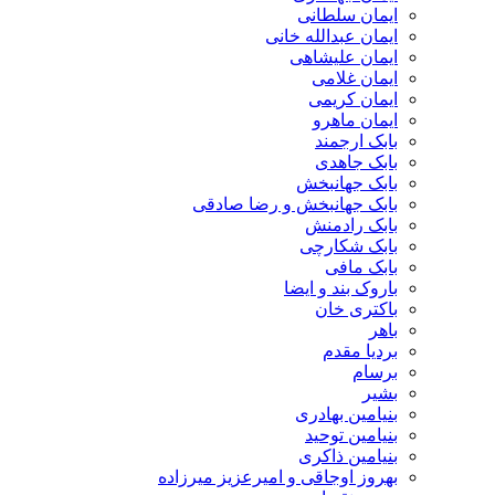
ایمان سلطانی
ایمان عبدالله خانی
ایمان علیشاهی
ایمان غلامی
ایمان کریمی
ایمان ماهرو
بابک ارجمند
بابک جاهدی
بابک جهانبخش
بابک جهانبخش و رضا صادقی
بابک رادمنش
بابک شکارچی
بابک مافی
باروک بند و ایضا
باکتری خان
باهر
بردیا مقدم
برسام
بشیر
بنیامین بهادری
بنیامین توحید
بنیامین ذاکری
بهروز اوجاقی و امیرعزیز میرزاده