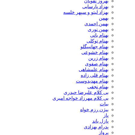
بهروز نقویان
بهزاد پارسایی
بهزاد لیتو و سپهر خلسه
بهمن
بهمن احمدی
بهمن نوری
بهنام بانی
بهنام توکلی
بهنام جهانبیگلو
بهنام خشوعی
بهنام زرین
بهنام صفوی
بهنام علمشاهی
بهنام قلی زاده
بهنام مهدیدوست
بهنام نجفی
بی کلام علیرضا حیدری
بی کلام مهرزاد خواجه امیری
بیات
بیژن رزم خواه
پاز
پازل باند
پدرام بهزادی
پرواز