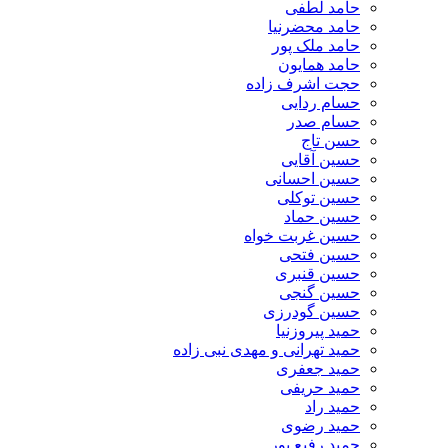
حامد لطفی
حامد محضرنیا
حامد ملک پور
حامد همایون
حجت اشرف زاده
حسام ردایی
حسام صدر
حسن تاج
حسین آقایی
حسین احسانی
حسین توکلی
حسین حماد
حسین غربت خواه
حسین فتحی
حسین قنبری
حسین گنجی
حسین گودرزی
حمید پیروزنیا
حمید تهرانی و مهدی نبی زاده
حمید جعفری
حمید حریفی
حمید راد
حمید رضوی
حمید رفیع پور