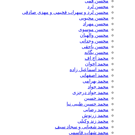
محسن قمی
محسن لرد
محسن لرد و سهراب فخیمی و مهدی صادقی
محسن محبوبی
محسن مهراد
محسن موسوی
محسن والهیان
محسن وجدانی
محسن یاحقی
محسن یگانه
محمد اچ اف
محمد اخوان
محمد اسماعیل زاده
محمد اصفهانی
محمد بهرامی
محمد جواد
محمد جواد درجزی
محمد حسین
محمد حسین طیبی نیا
محمد رضایی
محمد زرنوش
محمد زند وکیلی
محمد شعبانی و سجاد سیف
محمد شهاب قاسمی