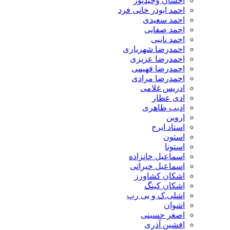
احسان وحیدپور
احمد ابوذر خانی فرد
احمد سعیدی
احمد صفایی
احمد نایبی
احمدرضا شهریاری
احمدرضا عزیزی
احمدرضا فهیمی
احمدرضا مرادی
ادریس غلامی
ادی عطار
ادیب طاهری
اروین
استاد ایرج
استون
استونا
اسماعیل خانزاده
اسماعیل خیراتی
اشکان کشاورز
اشکان کینگ
اشلی.ک و بی رپ
اشوان
اصغر حسینی
افشین آذری