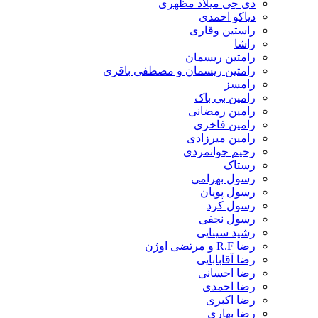
دی جی میلاد مظهری
دیاکو احمدی
راستین وقاری
راشا
رامتین ریسمان
رامتین ریسمان و مصطفی باقری
رامسز
رامین بی باک
رامین رمضانی
رامین فاخری
رامین میرزادی
رحیم جوانمردی
رستاک
رسول بهرامی
رسول پویان
رسول کرد
رسول نجفی
رشید سینایی
رضا R.F و مرتضی اوژن
رضا آقابابایی
رضا احسانی
رضا احمدی
رضا اکبری
رضا بهاری