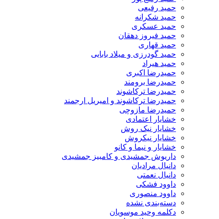
حمید رفیعی
حمید شکرانه
حمید عسکری
حمید فیروز دهقان
حمید قهاری
حمید گودرزی و میلاد بابایی
حمید هیراد
حمیدرضا اکبری
حمیدرضا برومند
حمیدرضا ترکاشوند
حمیدرضا ترکاشوند و امیریل ارجمند
حمیدرضا مازوچی
خشایار اعتمادی
خشایار نیک روش
خشایار نیکروش
خشایار و نیما و کانو
داریوش جمشیدی و کامبیز جمشیدی
دانیال مرادیان
دانیال نعمتی
داوود فشکی
داوود منصوری
دسته‌بندی نشده
دکلمه وحید موسویان