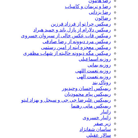
رضا هامون
رضا و نریمان و کامیاب
رضا یزدانی
رضالون
رمیکس چرا تو از فرزاد فرزین
رمیکس دلارام از پازل باند و حمید هیراد
رمیکس قاب عکس خالی از سیروان خسروی
رمیکس مرد دیوونه از رضا صادقی
رمیکس معجزه اینه از امین رستمی
رمیکس مگه دیوونه حالیته از شهاب مظفری
روزبه اسماعیلی
روزبه بمانی
روزبه نعمت اللهی
روزبه نعمت الهی
روناک بند
ریمیکس احسان وحیدپور
ریمیکس پیام محمودیان
ریمیکس علیرضا جی جی و سیجل و بهزاد لیتو
ریمیکس مانی رهنما
زانیار
زانیار خسروی
زیر صفر
ساسان شفانژاد
سالار عقیلی