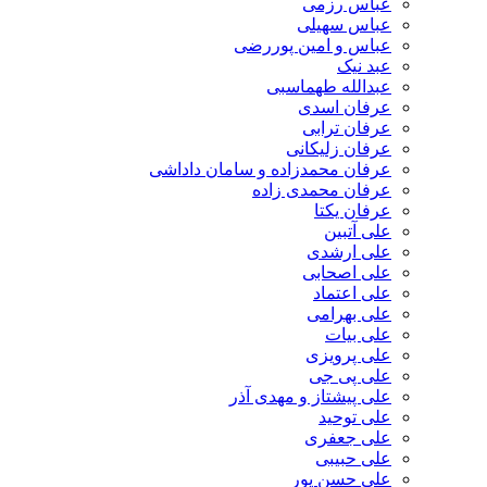
عباس رزمی
عباس سهیلی
عباس و امین پوررضی
عبد نیک
عبدالله طهماسبی‎
عرفان اسدی
عرفان ترابی
عرفان زلیکانی
عرفان محمدزاده و سامان داداشی
عرفان محمدی زاده
عرفان یکتا
علی آتبین
علی ارشدی
علی اصحابی
علی اعتماد
علی بهرامی
علی بیات
علی پرویزی
علی پی جی
علی پیشتاز و مهدی آذر
علی توحید
علی جعفری
علی حبیبی
علی حسن پور