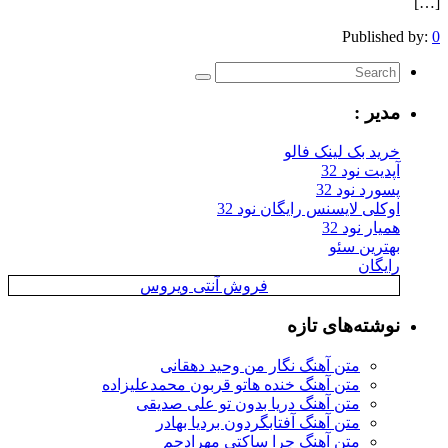
[…]
Published by:
0
مدیر :
خرید بک لینک فالو
آپدیت نود 32
پسورد نود 32
اوکلی لایسنس رایگان نود 32
همیار نود 32
بهترین سئو
رایگان
فروش آنتی ویروس
نوشته‌های تازه
متن آهنگ نگار من وحید دهقانی
متن آهنگ خنده هاتو قربون محمدعلیزاده
متن آهنگ دریا بدون تو علی صدیقی
متن آهنگ آفتابگردون بردیا بهادر
متن آهنگ چرا ساکتی مهرادجم