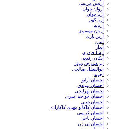
آرمین مرسی
آروان جوان
آریا جوان
آریا کهتر
آریابد
آریان موسوی
آرین یاری
آمین
آیدار
آیسا حیدری
آیکان رفیعی
ابراهیم چاردولی
ابوالفضل صالحی
اجوید
احسان اراتو
احسان پیوندی
احسان تهرانچی
احسان خواجه امیری
احسان غیبی
احسان کاکا و مهدی کاکازاده
احسان کریمی
احسان ناجی
احسان نی زن