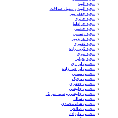
مجید الوند‎
مجید الوند و سهیل صداقت
مجید جعفر پور
مجید حائری
مجید خراطها
مجید خشتی
مجید رستمی
مجید عزیزپور
مجید غفوری
مجید کریم زاده
مجید نوری
مجید یحیایی
محسن ابراری
محسن ابراهیم زاده
محسن بهمنی
محسن تاجیک
محسن جعفری
محسن چاوشی
محسن چاوشی و سینا سرلک
محسن سالم
محسن شاه محمدی
محسن صالحی
محسن علیزاده