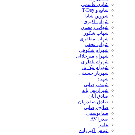
شایان قاسمی
شایع و T-Dey
شروین شایا
شهاب اکبری
شهاب رمضان
شهاب شکور
شهاب مظفری
شهاب نجفی
شهرام شکوهی
شهرام میرجلالی
شهرام ناظری
شهرام نیک یار
شهریار حسینی
شهیاد
شیث رضایی
شیرازیس باند
صادق آبان
صادق صفدریان
صالح رضایی
صبا یوسفی
صدرا AV
عامر
عباس اکبرزاده