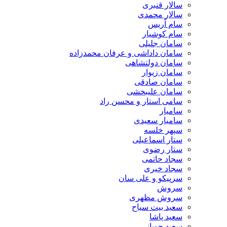
سالار قنبری
سالار محمدی
سام آریس
سام کوشیار
سامان جلیلی
سامان داداشی و عرفان محمدزاده
سامان دولتشاهی
سامان زیوار
سامان صادقی
سامان علیبخشی
سامی استار و محسن راد
سامیار
سامیار سعیدی
سپهر خلسه
ستار اسماعیلی
ستار رضوی
سجاد حاتمی
سجاد خیری
سرپیکو و علی سان
سروش
سروش مظهری
سعید بیت سیاح
سعید پاشا
سعید چوپانی