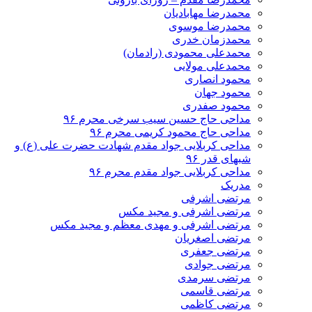
محمدرضا مهابادیان
محمدرضا موسوی
محمدزمان خدری
محمدعلی محمودی (رادمان)
محمدعلی مولایی
محمود انصاری
محمود جهان
محمود صفدری
مداحی حاج حسین سیب سرخی محرم ۹۶
مداحی حاج محمود کریمی محرم ۹۶
مداحی کربلایی جواد مقدم شهادت حضرت علی (ع) و
شبهای قدر ۹۶
مداحی کربلایی جواد مقدم محرم ۹۶
مدریک
مرتضی اشرفی
مرتضی اشرفی و مجید مکس
مرتضی اشرفی و مهدی معظم و مجید مکس
مرتضی اصغریان
مرتضی جعفری
مرتضی جوادی
مرتضی سرمدی
مرتضی قاسمی
مرتضی کاظمی