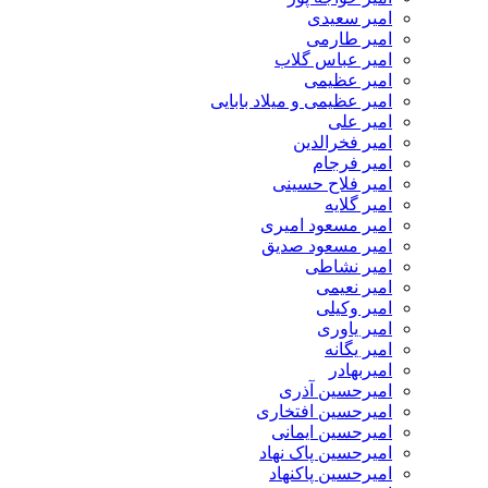
امیر سعیدی
امیر طارمی
امیر عباس گلاب
امیر عظیمی
امیر عظیمی و میلاد بابایی
امیر علی
امیر فخرالدین
امیر فرجام
امیر فلاح حسینی
امیر گلایه
امیر مسعود امیری
امیر مسعود صدیق
امیر نشاطی
امیر نعیمی
امیر وکیلی
امیر یاوری
امیر یگانه
امیربهادر
امیرحسین آذری
امیرحسین افتخاری
امیرحسین ایمانی
امیرحسین پاک نهاد
امیرحسین پاکنهاد