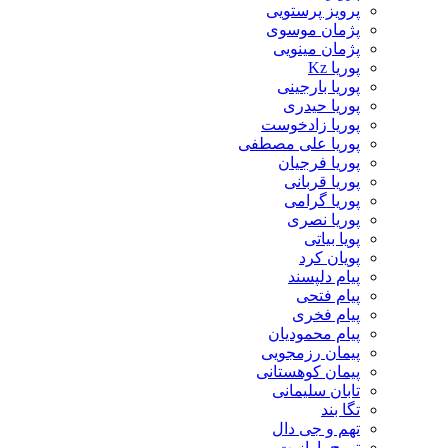
پرویز پرستویی
پژمان موسوی
پژمان مینویی
پوریا Kz
پوریا بارجینی
پوریا حیدری
پوریا زادخوست
پوریا علی مصطفی
پوریا فرجیان
پوریا قربانی
پوریا گرامی
پوریا نصری
پویا بیاتی
پویان کرد
پیام دلپسند
پیام فتحی
پیام فخری
پیام محمودیان
پیمان رزمجویی
پیمان کوهستانی
تابان سلیمانی
تگا بند
تهم و جی دال
تورج پارازیت