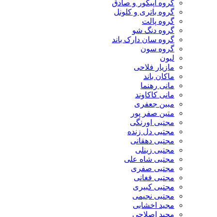
گروه اپیکور و صادق
گروه باتری و کلونل
گروه پالت
گروه دنگ شو
گروه سان دارک باند
گروه سون
لیون
مازیار فلاحی
ماکان باند
مانی رهنما
مانی کاکاوند
مبین جعفری
متین صفر پور
مجتبی اورنگی
مجتبی دل زنده
مجتبی دهقانی
مجتبی زینلی
مجتبی شاه علی
مجتبی صفری
مجتبی فغانی
مجتبی کبیری
مجتبی نجیمی
مجید اخشابی
مجید اصلاحی