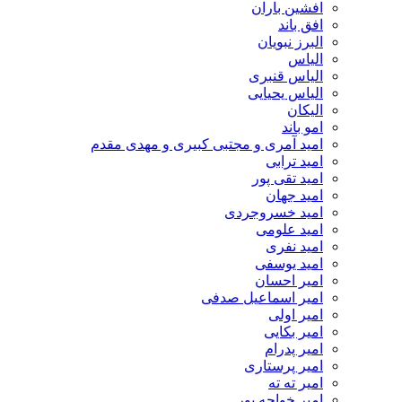
افشین باران
افق باند
البرز نبویان
الیاس
الیاس قنبرى
الیاس یحیایی
الیکان
امو باند
امید آمری و مجتبی کبیری و مهدى مقدم
امید ترابی
امید تقی پور
امید جهان
امید خسروجردی
امید علومی
امید نفری
امید یوسفی
امیر احسان
امیر اسماعیل صدفی
امیر اولی
امیر بکایی
امیر پدرام
امیر پرستاری
امیر ته ته
امیر خواجه پور