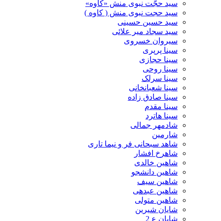
سید حجّت نبوی منش «کاوه»
سید حجت نبوی منش ( کاوه )
سید حسین حسینى
سید سجاد میر علائی
سیروان خسروی
سینا پرپری
سینا حجازی
سینا روحی
سینا سرلک
سینا شعبانخانی
سینا صادق زاده
سینا مقدم
سینا هاترد
شادمهر جمالی
شارمین
شاهد سبحانی فر و نیما تاری
شاهرخ افشار
شاهین خالدی
شاهین دانشجو
شاهین سیف
شاهین عبدهی
شاهین متولی
شایان شیرین
شایان ع 2