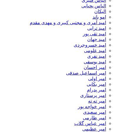
الیاس قنبرى
الیاس یحیایی
الیکان
امو باند
امید آمری و مجتبی کبیری و مهدى مقدم
امید ترابی
امید تقی پور
امید جهان
امید خسروجردی
امید علومی
امید نفری
امید یوسفی
امیر احسان
امیر اسماعیل صدفی
امیر اولی
امیر بکایی
امیر پدرام
امیر پرستاری
امیر ته ته
امیر خواجه پور
امیر سعیدی
امیر طارمی
امیر عباس گلاب
امیر عظیمی