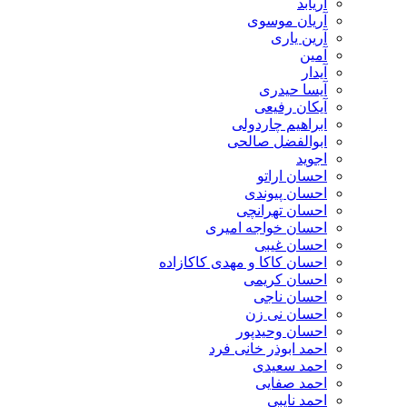
آریابد
آریان موسوی
آرین یاری
آمین
آیدار
آیسا حیدری
آیکان رفیعی
ابراهیم چاردولی
ابوالفضل صالحی
اجوید
احسان اراتو
احسان پیوندی
احسان تهرانچی
احسان خواجه امیری
احسان غیبی
احسان کاکا و مهدی کاکازاده
احسان کریمی
احسان ناجی
احسان نی زن
احسان وحیدپور
احمد ابوذر خانی فرد
احمد سعیدی
احمد صفایی
احمد نایبی