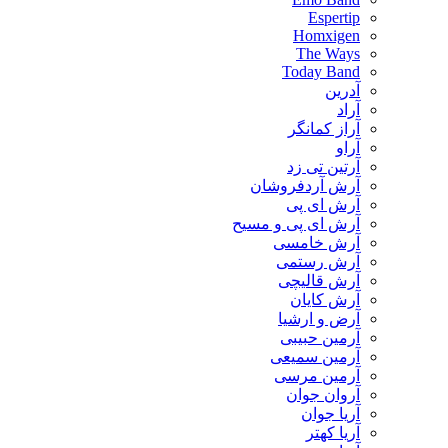
Espertip
Homxigen
The Ways
Today Band
آدرین
آراد
آراز کمانگر
آراو
آرتین تی زد
آرش آردفروشان
آرش ای پی
آرش ای پی و مسیح
آرش خامسی
آرش رستمی
آرش قالیچی
آرش کایان
​آرض و ارشیا
آرمین حبیبی
آرمین سمیعی
آرمین مرسی
آروان جوان
آریا جوان
آریا کهتر