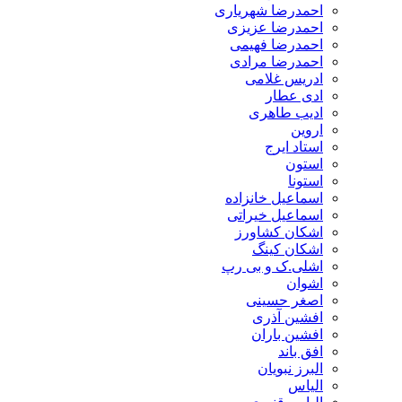
احمدرضا شهریاری
احمدرضا عزیزی
احمدرضا فهیمی
احمدرضا مرادی
ادریس غلامی
ادی عطار
ادیب طاهری
اروین
استاد ایرج
استون
استونا
اسماعیل خانزاده
اسماعیل خیراتی
اشکان کشاورز
اشکان کینگ
اشلی.ک و بی رپ
اشوان
اصغر حسینی
افشین آذری
افشین باران
افق باند
البرز نبویان
الیاس