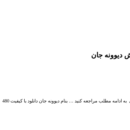
ش دیوونه جان
بابک جهانبخش بنام دیوونه جان با بالاترین کیفیت – Divooneh Jan برای به ادامه مطلب مراجعه کنید … بنام دیوونه جان دانلود با کیفیت 480