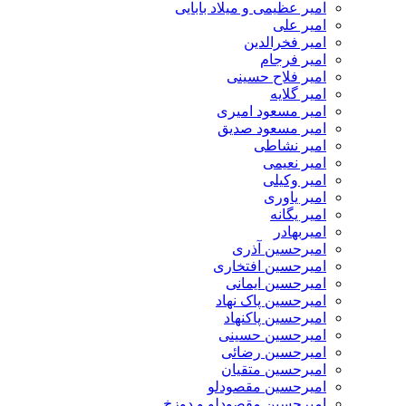
امیر عظیمی و میلاد بابایی
امیر علی
امیر فخرالدین
امیر فرجام
امیر فلاح حسینی
امیر گلایه
امیر مسعود امیری
امیر مسعود صدیق
امیر نشاطی
امیر نعیمی
امیر وکیلی
امیر یاوری
امیر یگانه
امیربهادر
امیرحسین آذری
امیرحسین افتخاری
امیرحسین ایمانی
امیرحسین پاک نهاد
امیرحسین پاکنهاد
امیرحسین حسینی
امیرحسین رضائی
امیرحسین متقیان
امیرحسین مقصودلو
امیرحسین مقصودلو و دوزخ