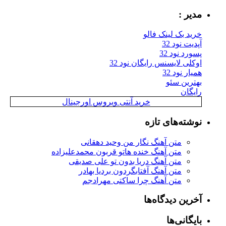
مدیر :
خرید بک لینک فالو
آپدیت نود 32
پسورد نود 32
اوکلی لایسنس رایگان نود 32
همیار نود 32
بهترین سئو
رایگان
خرید آنتی ویروس اورجینال
نوشته‌های تازه
متن آهنگ نگار من وحید دهقانی
متن آهنگ خنده هاتو قربون محمدعلیزاده
متن آهنگ دریا بدون تو علی صدیقی
متن آهنگ آفتابگردون بردیا بهادر
متن آهنگ چرا ساکتی مهرادجم
آخرین دیدگاه‌ها
بایگانی‌ها