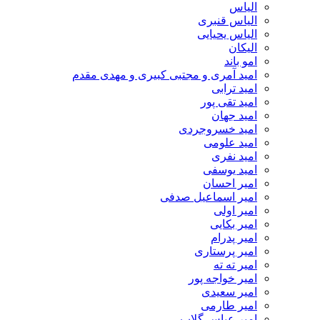
الیاس
الیاس قنبرى
الیاس یحیایی
الیکان
امو باند
امید آمری و مجتبی کبیری و مهدى مقدم
امید ترابی
امید تقی پور
امید جهان
امید خسروجردی
امید علومی
امید نفری
امید یوسفی
امیر احسان
امیر اسماعیل صدفی
امیر اولی
امیر بکایی
امیر پدرام
امیر پرستاری
امیر ته ته
امیر خواجه پور
امیر سعیدی
امیر طارمی
امیر عباس گلاب