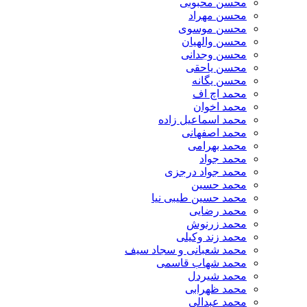
محسن محبوبی
محسن مهراد
محسن موسوی
محسن والهیان
محسن وجدانی
محسن یاحقی
محسن یگانه
محمد اچ اف
محمد اخوان
محمد اسماعیل زاده
محمد اصفهانی
محمد بهرامی
محمد جواد
محمد جواد درجزی
محمد حسین
محمد حسین طیبی نیا
محمد رضایی
محمد زرنوش
محمد زند وکیلی
محمد شعبانی و سجاد سیف
محمد شهاب قاسمی
​محمد شیردل
محمد ظهرابی
محمد عبدالی