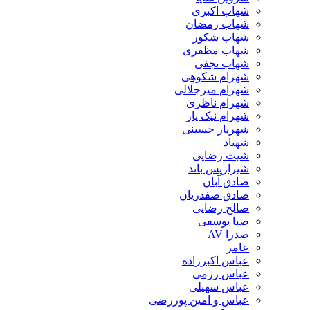
شهاب اکبری
شهاب رمضان
شهاب شکور
شهاب مظفری
شهاب نجفی
شهرام شکوهی
شهرام میرجلالی
شهرام ناظری
شهرام نیک یار
شهریار حسینی
شهیاد
شیث رضایی
شیرازیس باند
صادق آبان
صادق صفدریان
صالح رضایی
صبا یوسفی
صدرا AV
عامر
عباس اکبرزاده
عباس رزمی
عباس سهیلی
عباس و امین پوررضی