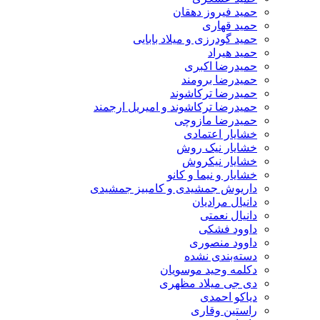
حمید فیروز دهقان
حمید قهاری
حمید گودرزی و میلاد بابایی
حمید هیراد
حمیدرضا اکبری
حمیدرضا برومند
حمیدرضا ترکاشوند
حمیدرضا ترکاشوند و امیریل ارجمند
حمیدرضا مازوچی
خشایار اعتمادی
خشایار نیک روش
خشایار نیکروش
خشایار و نیما و کانو
داریوش جمشیدی و کامبیز جمشیدی
دانیال مرادیان
دانیال نعمتی
داوود فشکی
داوود منصوری
دسته‌بندی نشده
دکلمه وحید موسویان
دی جی میلاد مظهری
دیاکو احمدی
راستین وقاری