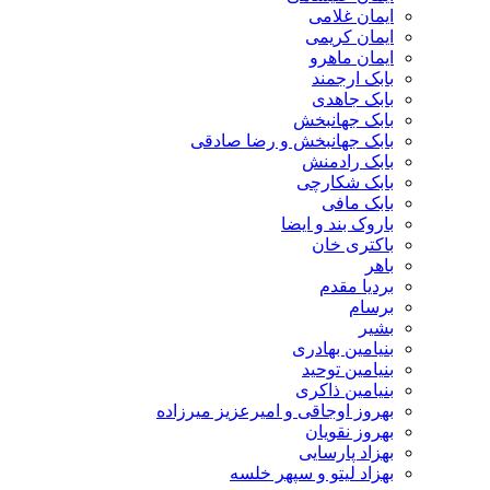
ایمان غلامی
ایمان کریمی
ایمان ماهرو
بابک ارجمند
بابک جاهدی
بابک جهانبخش
بابک جهانبخش و رضا صادقی
بابک رادمنش
بابک شکارچی
بابک مافی
باروک بند و ایضا
باکتری خان
باهر
بردیا مقدم
برسام
بشیر
بنیامین بهادری
بنیامین توحید
بنیامین ذاکری
بهروز اوجاقی و امیرعزیز میرزاده
بهروز نقویان
بهزاد پارسایی
بهزاد لیتو و سپهر خلسه