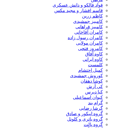
فواد فالکو و دانش عسکری
قاسم افشار و مجید مکس
کاظم زرین
کامبیز جمشیدی
کامبیز فراهانی
کامران آقاخانی
کامران رسول زاده
کامران مولایی
کامروز فتحی
کاوه آفاق
کاوه ایرانی
کلمست
کمیل احتشام
کوروش جمشیدی
کوشا دهقان
کی آرش
کیا دپرس
کیوان اسماعیلی
گرام بند
گرشا رضایی
گروه اپیکور و صادق
گروه باتری و کلونل
گروه پالت