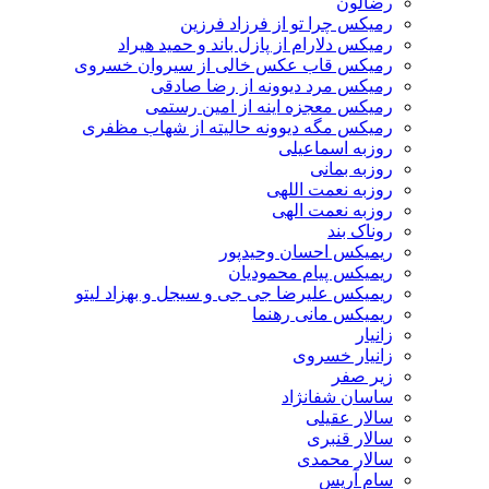
رضالون
رمیکس چرا تو از فرزاد فرزین
رمیکس دلارام از پازل باند و حمید هیراد
رمیکس قاب عکس خالی از سیروان خسروی
رمیکس مرد دیوونه از رضا صادقی
رمیکس معجزه اینه از امین رستمی
رمیکس مگه دیوونه حالیته از شهاب مظفری
روزبه اسماعیلی
روزبه بمانی
روزبه نعمت اللهی
روزبه نعمت الهی
روناک بند
ریمیکس احسان وحیدپور
ریمیکس پیام محمودیان
ریمیکس علیرضا جی جی و سیجل و بهزاد لیتو
ریمیکس مانی رهنما
زانیار
زانیار خسروی
زیر صفر
ساسان شفانژاد
سالار عقیلی
سالار قنبری
سالار محمدی
سام آریس