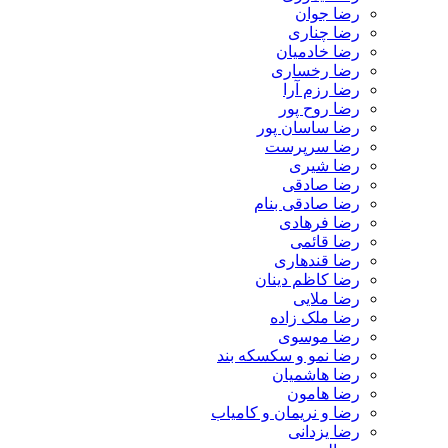
رضا جوان
رضا چناری
رضا خادمیان
رضا رخساری
رضا رزم آرا
رضا روح پور
رضا ساسان پور
رضا سرپرست
رضا شیری
رضا صادقی
رضا صادقی بنام
رضا فرهادی
رضا قائمی
رضا قندهاری
رضا کاظم دینان
رضا ملایی
رضا ملک زاده
رضا موسوی
رضا نمو و سکسکه بند
رضا هاشمیان
رضا هامون
رضا و نریمان و کامیاب
رضا یزدانی