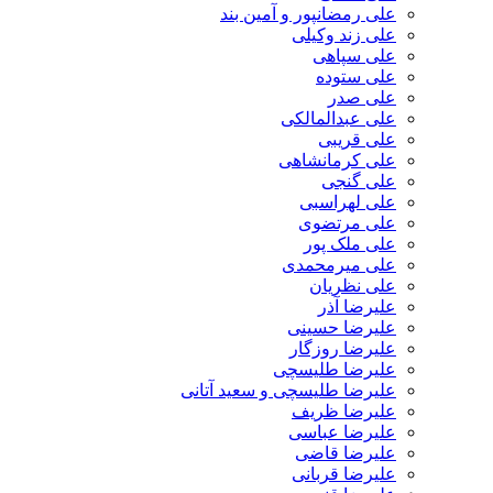
علی رمضانپور و آمین بند
علی زند وکیلی
علی سپاهی
علی ستوده
علی صدر
علی عبدالمالکی
علی قریبی
علی کرمانشاهی
علی گنجی
علی لهراسبی
علی مرتضوی
علی ملک پور
علی میرمحمدی
علی نظریان
علیرضا آذر
علیرضا حسینی
علیرضا روزگار
علیرضا طلیسچی
علیرضا طلیسچی و سعید آتانی
علیرضا ظریف
علیرضا عباسی
علیرضا قاضی
علیرضا قربانی