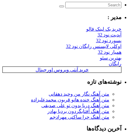
مدیر :
خرید بک لینک فالو
آپدیت نود 32
پسورد نود 32
اوکلی لایسنس رایگان نود 32
همیار نود 32
بهترین سئو
رایگان
خرید آنتی ویروس اورجینال
نوشته‌های تازه
متن آهنگ نگار من وحید دهقانی
متن آهنگ خنده هاتو قربون محمدعلیزاده
متن آهنگ دریا بدون تو علی صدیقی
متن آهنگ آفتابگردون بردیا بهادر
متن آهنگ چرا ساکتی مهرادجم
آخرین دیدگاه‌ها