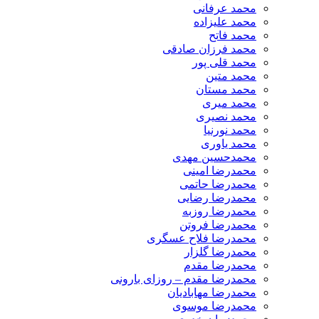
محمد عرفانی
محمد علیزاده
محمد فاتح
محمد فرزان صادقی
محمد قلی پور
محمد متین
محمد مستان
محمد میری
محمد نصیری
محمد نورنیا
محمد یاوری
محمدحسین مهدی
محمدرضا امینی
محمدرضا حاتمی
محمدرضا رضایی
محمدرضا روزبه
محمدرضا فروتن
محمدرضا فلاح عسگری
محمدرضا گلزار
محمدرضا مقدم
محمدرضا مقدم – روزای بارونی
محمدرضا مهابادیان
محمدرضا موسوی