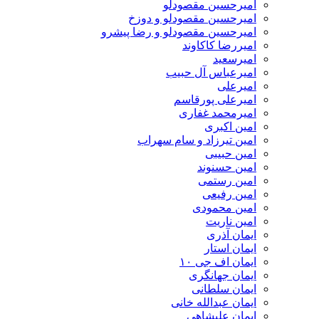
امیرحسین مقصودلو
امیرحسین مقصودلو و دوزخ
امیرحسین مقصودلو و رضا پیشرو
امیررضا کاکاوند
امیرسعید
امیرعباس آل حبیب
امیرعلی
امیرعلی پورقاسم
امیرمحمد غفاری
امین اکبری
امین تیرزاد و سام سهراب
امین حبیبی
امین حسنوند
امین رستمی
امین رفیعی
امین محمودی
امین ناریت
ایمان آذری
ایمان استار
ایمان اف جی ۱۰
ایمان جهانگری
ایمان سلطانی
ایمان عبدالله خانی
ایمان علیشاهی