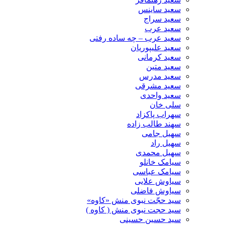
سعید ساینس
سعید سراج
سعید عرب
سعید عرب – چه ساده رفتی
سعید علیپوریان
سعید کرمانی
سعید متین
سعید مدرس
سعید مشرقی
سعید واحدی
سلی خان
سهراب پاکزاد
سهند طالب زاده
سهیل جامی
سهیل راد
سهیل محمدی
سیامک خانلو
سیامک عباسی
سیاوش علایی
سیاوش فاضلی
سید حجّت نبوی منش «کاوه»
سید حجت نبوی منش ( کاوه )
سید حسین حسینى