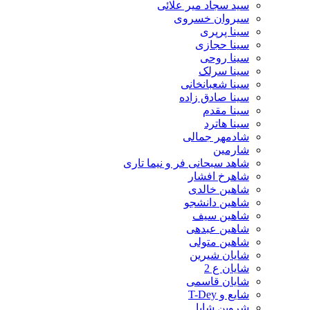
سید سجاد میر علائی
سیروان خسروی
سینا پرپری
سینا حجازی
سینا روحی
سینا سرلک
سینا شعبانخانی
سینا صادق زاده
سینا مقدم
سینا هاترد
شادمهر جمالی
شارمین
شاهد سبحانی فر و نیما تاری
شاهرخ افشار
شاهین خالدی
شاهین دانشجو
شاهین سیف
شاهین عبدهی
شاهین متولی
شایان شیرین
شایان ع 2
شایان قاسمی
شایع و T-Dey
شروین شایا