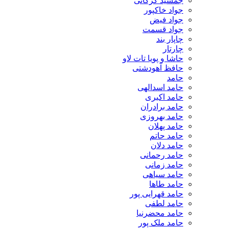
جمشید گرکانی
جواد خاکپور
جواد فیض
جواد قسمت
چاپار بند
چارتار
حاشا و پویا تات لاو
حافظ آهودشتی
حامد
حامد اسدالهی
حامد اکبری
حامد برادران
حامد بهروزی
حامد پهلان
حامد حاتم
حامد دلان
حامد رحمانی
حامد زمانی
حامد سیاهی
حامد طاها
حامد قهرایی پور
حامد لطفی
حامد محضرنیا
حامد ملک پور