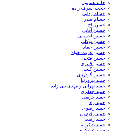
حامد همایون
حجت اشرف زاده
حسام ردایی
حسام صدر
حسن تاج
حسین آقایی
حسین احسانی
حسین توکلی
حسین حماد
حسین غربت خواه
حسین فتحی
حسین قنبری
حسین گنجی
حسین گودرزی
حمید پیروزنیا
حمید تهرانی و مهدی نبی زاده
حمید جعفری
حمید حریفی
حمید راد
حمید رضوی
حمید رفیع پور
حمید رفیعی
حمید شکرانه
حمید عسکری