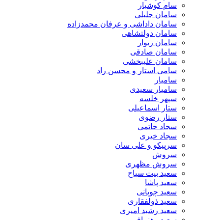
سام کوشیار
سامان جلیلی
سامان داداشی و عرفان محمدزاده
سامان دولتشاهی
سامان زیوار
سامان صادقی
سامان علیبخشی
سامی استار و محسن راد
سامیار
سامیار سعیدی
سپهر خلسه
ستار اسماعیلی
ستار رضوی
سجاد حاتمی
سجاد خیری
سرپیکو و علی سان
سروش
سروش مظهری
سعید بیت سیاح
سعید پاشا
سعید چوپانی
سعید ذولفقاری
سعید رشید امیری
سعید رهنمافر