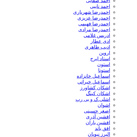
احمد صفایی
احمد نایبی
احمدرضا شهریاری
احمدرضا عزیزی
احمدرضا فهیمی
احمدرضا مرادی
ادریس غلامی
ادی عطار
ادیب طاهری
اروین
استاد ایرج
استون
استونا
اسماعیل خانزاده
اسماعیل خیراتی
اشکان کشاورز
اشکان کینگ
اشلی.ک و بی رپ
اشوان
اصغر حسینی
افشین آذری
افشین باران
افق باند
البرز نبویان