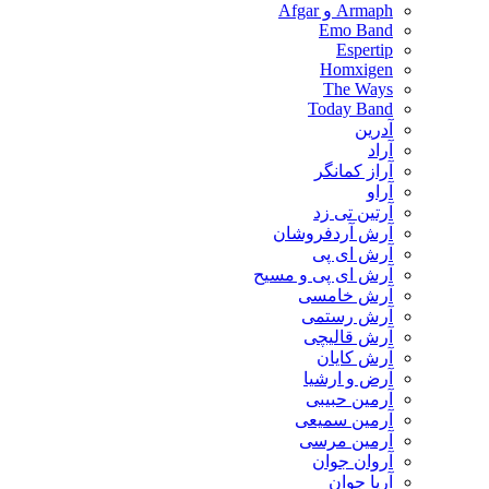
Armaph و Afgar
Emo Band
Espertip
Homxigen
The Ways
Today Band
آدرین
آراد
آراز کمانگر
آراو
آرتین تی زد
آرش آردفروشان
آرش ای پی
آرش ای پی و مسیح
آرش خامسی
آرش رستمی
آرش قالیچی
آرش کایان
​آرض و ارشیا
آرمین حبیبی
آرمین سمیعی
آرمین مرسی
آروان جوان
آریا جوان