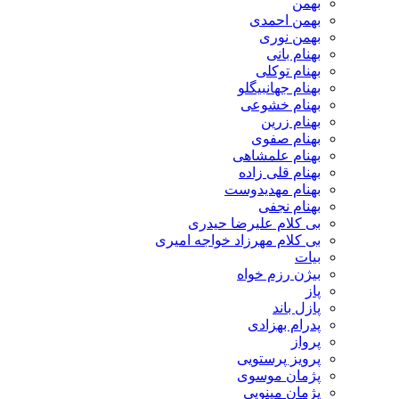
بهمن
بهمن احمدی
بهمن نوری
بهنام بانی
بهنام توکلی
بهنام جهانبیگلو
بهنام خشوعی
بهنام زرین
بهنام صفوی
بهنام علمشاهی
بهنام قلی زاده
بهنام مهدیدوست
بهنام نجفی
بی کلام علیرضا حیدری
بی کلام مهرزاد خواجه امیری
بیات
بیژن رزم خواه
پاز
پازل باند
پدرام بهزادی
پرواز
پرویز پرستویی
پژمان موسوی
پژمان مینویی