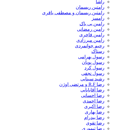
راشا
رامتین ریسمان
رامتین ریسمان و مصطفی باقری
رامسز
رامین بی باک
رامین رمضانی
رامین فاخری
رامین میرزادی
رحیم جوانمردی
رستاک
رسول بهرامی
رسول پویان
رسول کرد
رسول نجفی
رشید سینایی
رضا R.F و مرتضی اوژن
رضا آقابابایی
رضا احسانی
رضا احمدی
رضا اکبری
رضا بهاری
رضا بیدرام
رضا تقوی
رضا تیموری