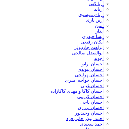
آریا کهتر
آریابد
آریان موسوی
آرین یاری
آمین
آیدار
آیسا حیدری
آیکان رفیعی
ابراهیم چاردولی
ابوالفضل صالحی
اجوید
احسان اراتو
احسان پیوندی
احسان تهرانچی
احسان خواجه امیری
احسان غیبی
احسان کاکا و مهدی کاکازاده
احسان کریمی
احسان ناجی
احسان نی زن
احسان وحیدپور
احمد ابوذر خانی فرد
احمد سعیدی