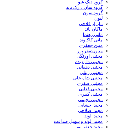
گروه دنگ شو
گروه سان دارک باند
گروه سون
لیون
مازیار فلاحی
ماکان باند
مانی رهنما
مانی کاکاوند
مبین جعفری
متین صفر پور
مجتبی اورنگی
مجتبی دل زنده
مجتبی دهقانی
مجتبی زینلی
مجتبی شاه علی
مجتبی صفری
مجتبی فغانی
مجتبی کبیری
مجتبی نجیمی
مجید اخشابی
مجید اصلاحی
مجید الوند‎
مجید الوند و سهیل صداقت
مجید جعفر پور