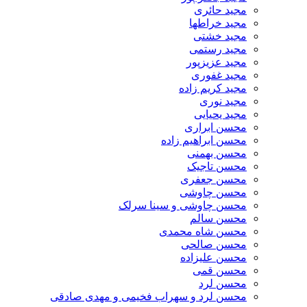
مجید حائری
مجید خراطها
مجید خشتی
مجید رستمی
مجید عزیزپور
مجید غفوری
مجید کریم زاده
مجید نوری
مجید یحیایی
محسن ابراری
محسن ابراهیم زاده
محسن بهمنی
محسن تاجیک
محسن جعفری
محسن چاوشی
محسن چاوشی و سینا سرلک
محسن سالم
محسن شاه محمدی
محسن صالحی
محسن علیزاده
محسن قمی
محسن لرد
محسن لرد و سهراب فخیمی و مهدی صادقی