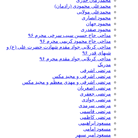
محمدزمان خدری
محمدعلی محمودی (رادمان)
محمدعلی مولایی
محمود انصاری
محمود جهان
محمود صفدری
مداحی حاج حسین سیب سرخی محرم ۹۶
مداحی حاج محمود کریمی محرم ۹۶
مداحی کربلایی جواد مقدم شهادت حضرت علی (ع) و
شبهای قدر ۹۶
مداحی کربلایی جواد مقدم محرم ۹۶
مدریک
مرتضی اشرفی
مرتضی اشرفی و مجید مکس
مرتضی اشرفی و مهدی معظم و مجید مکس
مرتضی اصغریان
مرتضی جعفری
مرتضی جوادی
مرتضی سرمدی
مرتضی قاسمی
مرتضی کاظمی
مسعود ابراهیمی
مسعود امامی
مسعود امیر سپهر