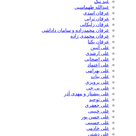
عبد نیک
عبدالله طهماسبی‎
عرفان اسدی
عرفان ترابی
عرفان زلیکانی
عرفان محمدزاده و سامان داداشی
عرفان محمدی زاده
عرفان یکتا
علی آتبین
علی ارشدی
علی اصحابی
علی اعتماد
علی بهرامی
علی بیات
علی پرویزی
علی پی جی
علی پیشتاز و مهدی آذر
علی توحید
علی جعفری
علی حبیبی
علی حسن پور
علی حسینی
علی خادمی
علی دشتی