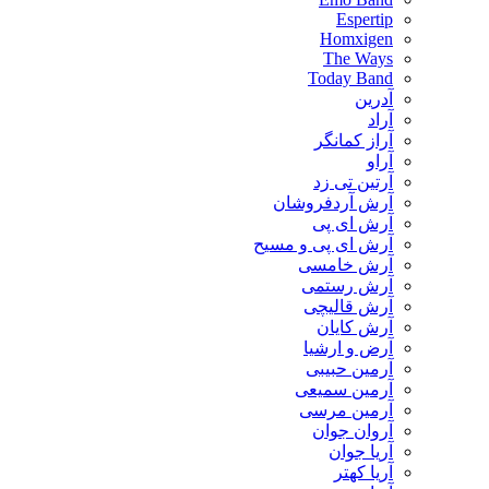
Espertip
Homxigen
The Ways
Today Band
آدرین
آراد
آراز کمانگر
آراو
آرتین تی زد
آرش آردفروشان
آرش ای پی
آرش ای پی و مسیح
آرش خامسی
آرش رستمی
آرش قالیچی
آرش کایان
​آرض و ارشیا
آرمین حبیبی
آرمین سمیعی
آرمین مرسی
آروان جوان
آریا جوان
آریا کهتر