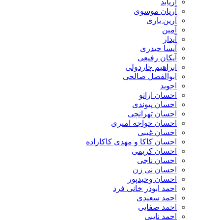
آریابد
آریان موسوی
آرین یاری
آمین
آیدار
آیسا حیدری
آیکان رفیعی
ابراهیم چاردولی
ابوالفضل صالحی
اجوید
احسان اراتو
احسان پیوندی
احسان تهرانچی
احسان خواجه امیری
احسان غیبی
احسان کاکا و مهدی کاکازاده
احسان کریمی
احسان ناجی
احسان نی زن
احسان وحیدپور
احمد ابوذر خانی فرد
احمد سعیدی
احمد صفایی
احمد نایبی