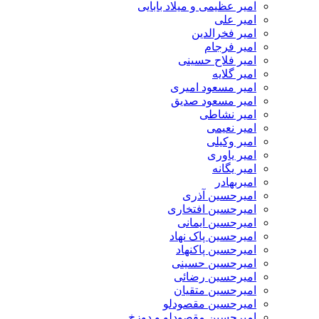
امیر عظیمی و میلاد بابایی
امیر علی
امیر فخرالدین
امیر فرجام
امیر فلاح حسینی
امیر گلایه
امیر مسعود امیری
امیر مسعود صدیق
امیر نشاطی
امیر نعیمی
امیر وکیلی
امیر یاوری
امیر یگانه
امیربهادر
امیرحسین آذری
امیرحسین افتخاری
امیرحسین ایمانی
امیرحسین پاک نهاد
امیرحسین پاکنهاد
امیرحسین حسینی
امیرحسین رضائی
امیرحسین متقیان
امیرحسین مقصودلو
امیرحسین مقصودلو و دوزخ