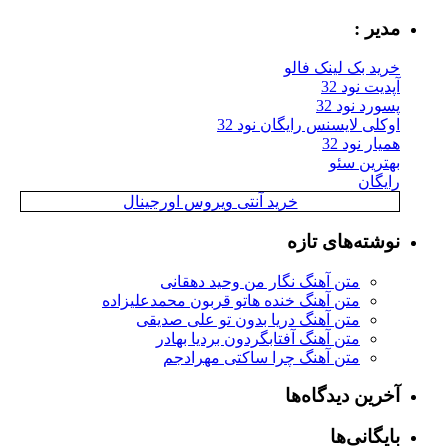
مدیر :
خرید بک لینک فالو
آپدیت نود 32
پسورد نود 32
اوکلی لایسنس رایگان نود 32
همیار نود 32
بهترین سئو
رایگان
خرید آنتی ویروس اورجینال
نوشته‌های تازه
متن آهنگ نگار من وحید دهقانی
متن آهنگ خنده هاتو قربون محمدعلیزاده
متن آهنگ دریا بدون تو علی صدیقی
متن آهنگ آفتابگردون بردیا بهادر
متن آهنگ چرا ساکتی مهرادجم
آخرین دیدگاه‌ها
بایگانی‌ها