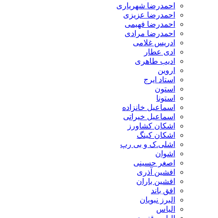
احمدرضا شهریاری
احمدرضا عزیزی
احمدرضا فهیمی
احمدرضا مرادی
ادریس غلامی
ادی عطار
ادیب طاهری
اروین
استاد ایرج
استون
استونا
اسماعیل خانزاده
اسماعیل خیراتی
اشکان کشاورز
اشکان کینگ
اشلی.ک و بی رپ
اشوان
اصغر حسینی
افشین آذری
افشین باران
افق باند
البرز نبویان
الیاس