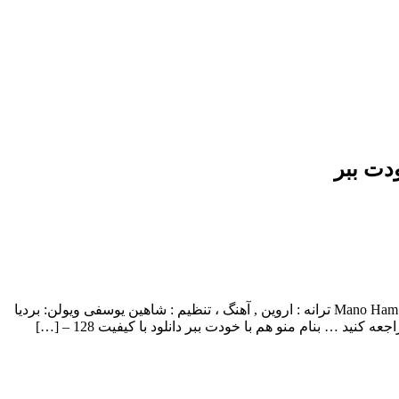
ودت ببر
اروین بنام منو هم با خودت ببر با بالاترین کیفیت – Mano Ham Ba Khodet Bebar ترانه : اروین , آهنگ ، تنظیم : شاهین یوسفی ویولن: بردیا
د … بنام منو هم با خودت ببر دانلود با کیفیت 128 – […]