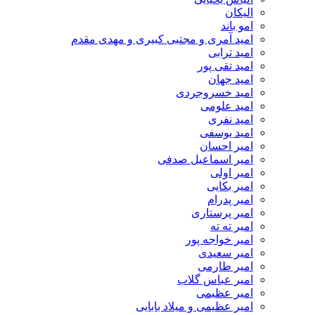
الیکان
امو باند
امید آمری و مجتبی کبیری و مهدى مقدم
امید ترابی
امید تقی پور
امید جهان
امید خسروجردی
امید علومی
امید نفری
امید یوسفی
امیر احسان
امیر اسماعیل صدفی
امیر اولی
امیر بکایی
امیر پدرام
امیر پرستاری
امیر ته ته
امیر خواجه پور
امیر سعیدی
امیر طارمی
امیر عباس گلاب
امیر عظیمی
امیر عظیمی و میلاد بابایی