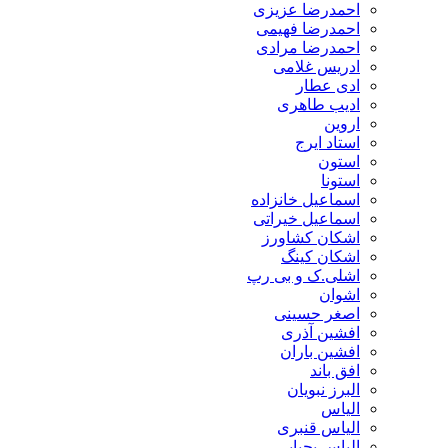
احمدرضا عزیزی
احمدرضا فهیمی
احمدرضا مرادی
ادریس غلامی
ادی عطار
ادیب طاهری
اروین
استاد ایرج
استون
استونا
اسماعیل خانزاده
اسماعیل خیراتی
اشکان کشاورز
اشکان کینگ
اشلی.ک و بی رپ
اشوان
اصغر حسینی
افشین آذری
افشین باران
افق باند
البرز نبویان
الیاس
الیاس قنبرى
الیاس یحیایی