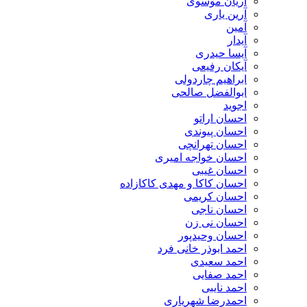
آریان موسوی
آرین یاری
آمین
آیدار
آیسا حیدری
آیکان رفیعی
ابراهیم چاردولی
ابوالفضل صالحی
اجوید
احسان اراتو
احسان پیوندی
احسان تهرانچی
احسان خواجه امیری
احسان غیبی
احسان کاکا و مهدی کاکازاده
احسان کریمی
احسان ناجی
احسان نی زن
احسان وحیدپور
احمد ابوذر خانی فرد
احمد سعیدی
احمد صفایی
احمد نایبی
احمدرضا شهریاری