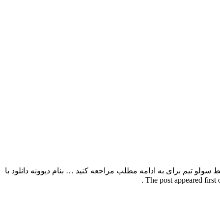
ا بالاترین کیفیت – Divoone تهیه شده توسط سولو تیم برای به ادامه مطلب مراجعه کنید … بنام دیوونه دانلود با