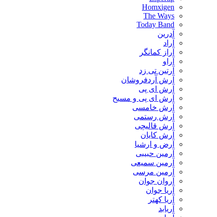
Homxigen
The Ways
Today Band
آدرین
آراد
آراز کمانگر
آراو
آرتین تی زد
آرش آردفروشان
آرش ای پی
آرش ای پی و مسیح
آرش خامسی
آرش رستمی
آرش قالیچی
آرش کایان
​آرض و ارشیا
آرمین حبیبی
آرمین سمیعی
آرمین مرسی
آروان جوان
آریا جوان
آریا کهتر
آریابد