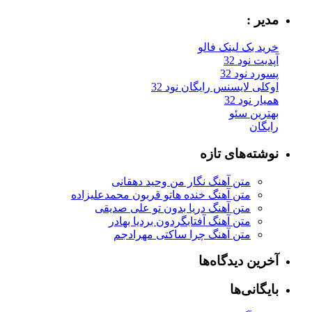
مدیر :
خرید بک لینک فالو
آپدیت نود 32
پسورد نود 32
اوکلی لایسنس رایگان نود 32
همیار نود 32
بهترین سئو
رایگان
نوشته‌های تازه
متن آهنگ نگار من وحید دهقانی
متن آهنگ خنده هاتو قربون محمدعلیزاده
متن آهنگ دریا بدون تو علی صدیقی
متن آهنگ آفتابگردون بردیا بهادر
متن آهنگ چرا ساکتی مهرادجم
آخرین دیدگاه‌ها
بایگانی‌ها