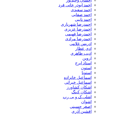
احسان وحیدپور
احمد ابوذر خانی فرد
احمد سعیدی
احمد صفایی
احمد نایبی
احمدرضا شهریاری
احمدرضا عزیزی
احمدرضا فهیمی
احمدرضا مرادی
ادریس غلامی
ادی عطار
ادیب طاهری
اروین
استاد ایرج
استون
استونا
اسماعیل خانزاده
اسماعیل خیراتی
اشکان کشاورز
اشکان کینگ
اشلی.ک و بی رپ
اشوان
اصغر حسینی
افشین آذری