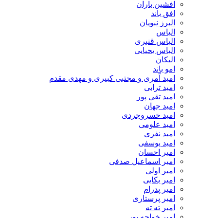
افشین باران
افق باند
البرز نبویان
الیاس
الیاس قنبرى
الیاس یحیایی
الیکان
امو باند
امید آمری و مجتبی کبیری و مهدى مقدم
امید ترابی
امید تقی پور
امید جهان
امید خسروجردی
امید علومی
امید نفری
امید یوسفی
امیر احسان
امیر اسماعیل صدفی
امیر اولی
امیر بکایی
امیر پدرام
امیر پرستاری
امیر ته ته
امیر خواجه پور