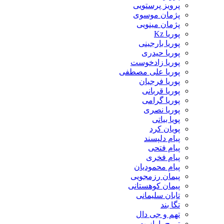
پرویز پرستویی
پژمان موسوی
پژمان مینویی
پوریا Kz
پوریا بارجینی
پوریا حیدری
پوریا زادخوست
پوریا علی مصطفی
پوریا فرجیان
پوریا قربانی
پوریا گرامی
پوریا نصری
پویا بیاتی
پویان کرد
پیام دلپسند
پیام فتحی
پیام فخری
پیام محمودیان
پیمان رزمجویی
پیمان کوهستانی
تابان سلیمانی
تگا بند
تهم و جی دال
تورج پارازیت