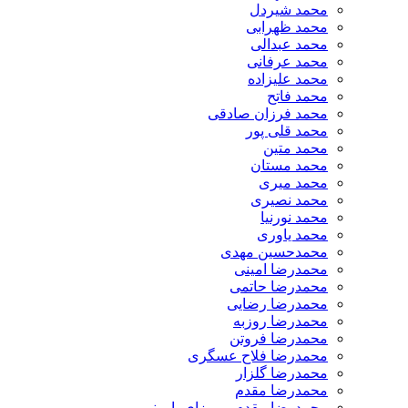
​محمد شیردل
محمد ظهرابی
محمد عبدالی
محمد عرفانی
محمد علیزاده
محمد فاتح
محمد فرزان صادقی
محمد قلی پور
محمد متین
محمد مستان
محمد میری
محمد نصیری
محمد نورنیا
محمد یاوری
محمدحسین مهدی
محمدرضا امینی
محمدرضا حاتمی
محمدرضا رضایی
محمدرضا روزبه
محمدرضا فروتن
محمدرضا فلاح عسگری
محمدرضا گلزار
محمدرضا مقدم
محمدرضا مقدم – روزای بارونی