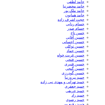
حامد لطفی
حامد محضرنیا
حامد ملک پور
حامد همایون
حجت اشرف زاده
حسام ردایی
حسام صدر
حسن تاج
حسین آقایی
حسین احسانی
حسین توکلی
حسین حماد
حسین غربت خواه
حسین فتحی
حسین قنبری
حسین گنجی
حسین گودرزی
حمید پیروزنیا
حمید تهرانی و مهدی نبی زاده
حمید جعفری
حمید حریفی
حمید راد
حمید رضوی
حمید رفیع پور