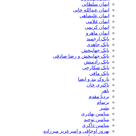
ایمان سلطانی
ایمان عبدالله خانی
ایمان علیشاهی
ایمان غلامی
ایمان کریمی
ایمان ماهرو
بابک ارجمند
بابک جاهدی
بابک جهانبخش
بابک جهانبخش و رضا صادقی
بابک رادمنش
بابک شکارچی
بابک مافی
باروک بند و ایضا
باکتری خان
باهر
بردیا مقدم
برسام
بشیر
بنیامین بهادری
بنیامین توحید
بنیامین ذاکری
بهروز اوجاقی و امیرعزیز میرزاده