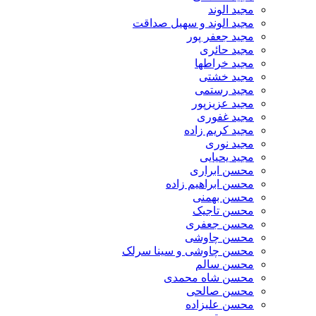
مجید الوند‎
مجید الوند و سهیل صداقت
مجید جعفر پور
مجید حائری
مجید خراطها
مجید خشتی
مجید رستمی
مجید عزیزپور
مجید غفوری
مجید کریم زاده
مجید نوری
مجید یحیایی
محسن ابراری
محسن ابراهیم زاده
محسن بهمنی
محسن تاجیک
محسن جعفری
محسن چاوشی
محسن چاوشی و سینا سرلک
محسن سالم
محسن شاه محمدی
محسن صالحی
محسن علیزاده