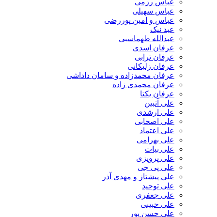
عباس رزمی
عباس سهیلی
عباس و امین پوررضی
عبد نیک
عبدالله طهماسبی‎
عرفان اسدی
عرفان ترابی
عرفان زلیکانی
عرفان محمدزاده و سامان داداشی
عرفان محمدی زاده
عرفان یکتا
علی آتبین
علی ارشدی
علی اصحابی
علی اعتماد
علی بهرامی
علی بیات
علی پرویزی
علی پی جی
علی پیشتاز و مهدی آذر
علی توحید
علی جعفری
علی حبیبی
علی حسن پور