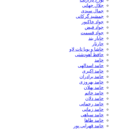
جلال جهانی
جمال سیدی
جمشید گرکانی
جواد خاکپور
جواد فیض
جواد قسمت
چاپار بند
چارتار
حاشا و پویا تات لاو
حافظ آهودشتی
حامد
حامد اسدالهی
حامد اکبری
حامد برادران
حامد بهروزی
حامد پهلان
حامد حاتم
حامد دلان
حامد رحمانی
حامد زمانی
حامد سیاهی
حامد طاها
حامد قهرایی پور