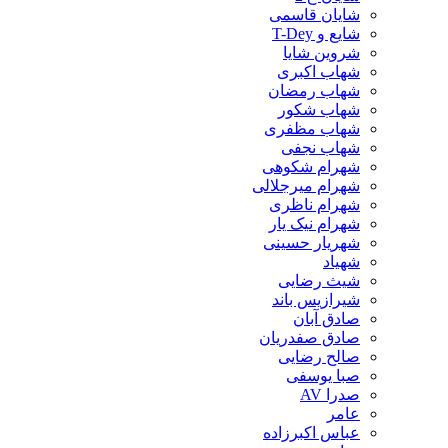
شایان قاسمی
شایع و T-Dey
شروین شایا
شهاب اکبری
شهاب رمضان
شهاب شکور
شهاب مظفری
شهاب نجفی
شهرام شکوهی
شهرام میرجلالی
شهرام ناظری
شهرام نیک یار
شهریار حسینی
شهیاد
شیث رضایی
شیرازیس باند
صادق آبان
صادق صفدریان
صالح رضایی
صبا یوسفی
صدرا AV
عامر
عباس اکبرزاده