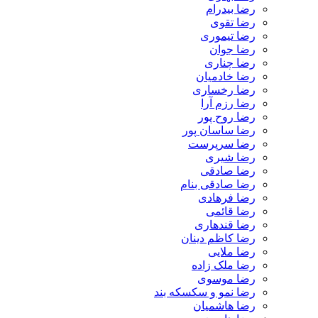
رضا بیدرام
رضا تقوی
رضا تیموری
رضا جوان
رضا چناری
رضا خادمیان
رضا رخساری
رضا رزم آرا
رضا روح پور
رضا ساسان پور
رضا سرپرست
رضا شیری
رضا صادقی
رضا صادقی بنام
رضا فرهادی
رضا قائمی
رضا قندهاری
رضا کاظم دینان
رضا ملایی
رضا ملک زاده
رضا موسوی
رضا نمو و سکسکه بند
رضا هاشمیان