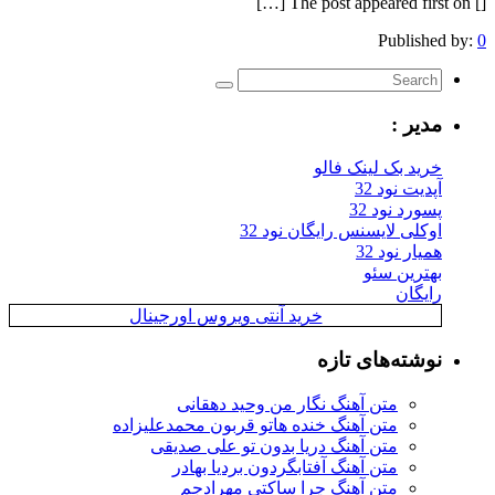
[] The post appeared first on […]
Published by:
0
مدیر :
خرید بک لینک فالو
آپدیت نود 32
پسورد نود 32
اوکلی لایسنس رایگان نود 32
همیار نود 32
بهترین سئو
رایگان
خرید آنتی ویروس اورجینال
نوشته‌های تازه
متن آهنگ نگار من وحید دهقانی
متن آهنگ خنده هاتو قربون محمدعلیزاده
متن آهنگ دریا بدون تو علی صدیقی
متن آهنگ آفتابگردون بردیا بهادر
متن آهنگ چرا ساکتی مهرادجم