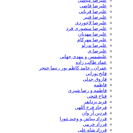
علیرضا عباسی
علیرضا قاضی
علیرضا قربانی
علیرضا قنبر
علیرضا لاجوردی
علیرضا منصوری فرد
علیرضا مهدیان
علیرضا مهرکام
علیرضا ندرلو
علیرضا ی
علیشمس و مهدی جهانی
عماد طالب زاده
عمران ، حامد کاظم پور ، نیما حنجر
فاتح نورایی
فاروق جدلی
فاطمه
فاطمه و رضا شیری
فتاح فتحی
فربد یزدانفر
فرجاد فرج اللهی
فردین آر وان
فرزاد بیباش و وحید تتورا
فرزاد خرمی
فرزاد شاه علی