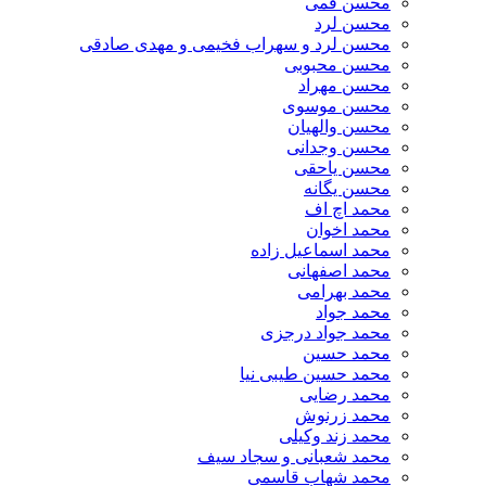
محسن قمی
محسن لرد
محسن لرد و سهراب فخیمی و مهدی صادقی
محسن محبوبی
محسن مهراد
محسن موسوی
محسن والهیان
محسن وجدانی
محسن یاحقی
محسن یگانه
محمد اچ اف
محمد اخوان
محمد اسماعیل زاده
محمد اصفهانی
محمد بهرامی
محمد جواد
محمد جواد درجزی
محمد حسین
محمد حسین طیبی نیا
محمد رضایی
محمد زرنوش
محمد زند وکیلی
محمد شعبانی و سجاد سیف
محمد شهاب قاسمی