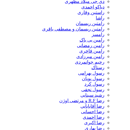
دی جی میلاد مظهری
دیاکو احمدی
راستین وقاری
راشا
رامتین ریسمان
رامتین ریسمان و مصطفی باقری
رامسز
رامین بی باک
رامین رمضانی
رامین فاخری
رامین میرزادی
رحیم جوانمردی
رستاک
رسول بهرامی
رسول پویان
رسول کرد
رسول نجفی
رشید سینایی
رضا R.F و مرتضی اوژن
رضا آقابابایی
رضا احسانی
رضا احمدی
رضا اکبری
رضا بهاری