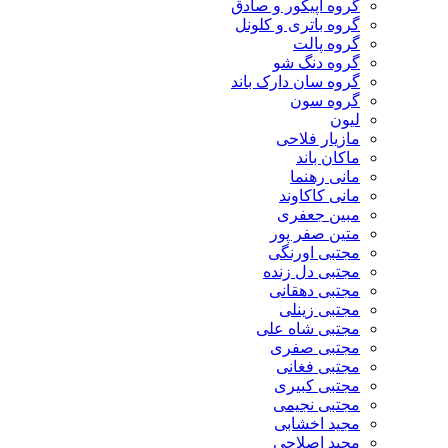
گروه اپیکور و صادق
گروه باتری و کلونل
گروه پالت
گروه دنگ شو
گروه سان دارک باند
گروه سون
لیون
مازیار فلاحی
ماکان باند
مانی رهنما
مانی کاکاوند
مبین جعفری
متین صفر پور
مجتبی اورنگی
مجتبی دل زنده
مجتبی دهقانی
مجتبی زینلی
مجتبی شاه علی
مجتبی صفری
مجتبی فغانی
مجتبی کبیری
مجتبی نجیمی
مجید اخشابی
مجید اصلاحی