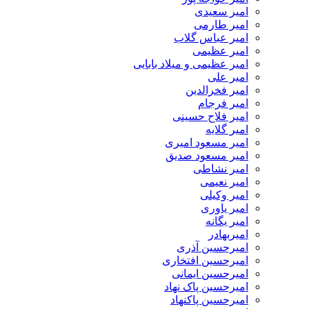
امیر سعیدی
امیر طارمی
امیر عباس گلاب
امیر عظیمی
امیر عظیمی و میلاد بابایی
امیر علی
امیر فخرالدین
امیر فرجام
امیر فلاح حسینی
امیر گلایه
امیر مسعود امیری
امیر مسعود صدیق
امیر نشاطی
امیر نعیمی
امیر وکیلی
امیر یاوری
امیر یگانه
امیربهادر
امیرحسین آذری
امیرحسین افتخاری
امیرحسین ایمانی
امیرحسین پاک نهاد
امیرحسین پاکنهاد