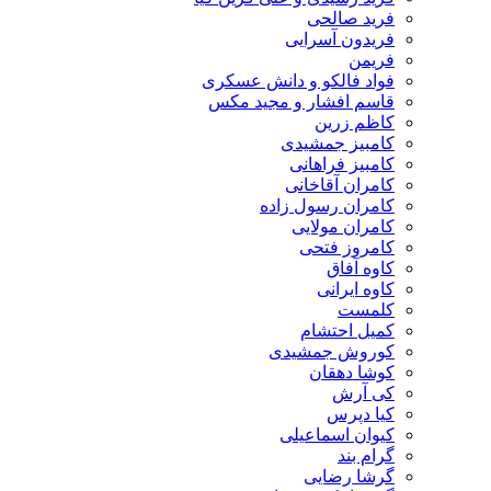
فرید صالحی
فریدون آسرایی
فریمن
فواد فالکو و دانش عسکری
قاسم افشار و مجید مکس
کاظم زرین
کامبیز جمشیدی
کامبیز فراهانی
کامران آقاخانی
کامران رسول زاده
کامران مولایی
کامروز فتحی
کاوه آفاق
کاوه ایرانی
کلمست
کمیل احتشام
کوروش جمشیدی
کوشا دهقان
کی آرش
کیا دپرس
کیوان اسماعیلی
گرام بند
گرشا رضایی