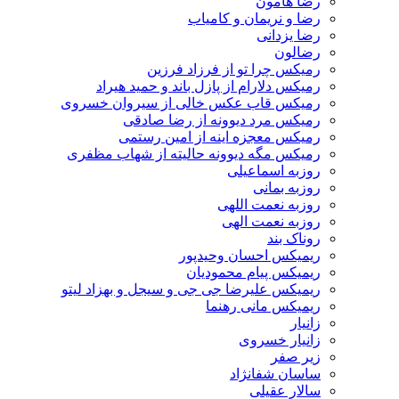
رضا هامون
رضا و نریمان و کامیاب
رضا یزدانی
رضالون
رمیکس چرا تو از فرزاد فرزین
رمیکس دلارام از پازل باند و حمید هیراد
رمیکس قاب عکس خالی از سیروان خسروی
رمیکس مرد دیوونه از رضا صادقی
رمیکس معجزه اینه از امین رستمی
رمیکس مگه دیوونه حالیته از شهاب مظفری
روزبه اسماعیلی
روزبه بمانی
روزبه نعمت اللهی
روزبه نعمت الهی
روناک بند
ریمیکس احسان وحیدپور
ریمیکس پیام محمودیان
ریمیکس علیرضا جی جی و سیجل و بهزاد لیتو
ریمیکس مانی رهنما
زانیار
زانیار خسروی
زیر صفر
ساسان شفانژاد
سالار عقیلی