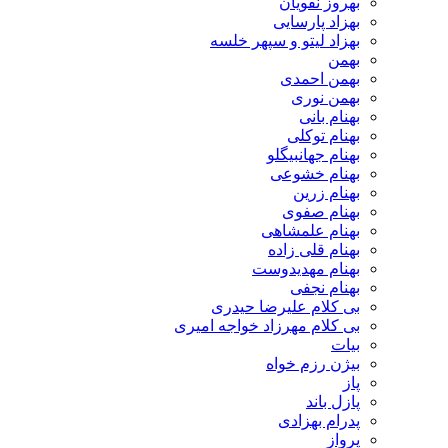
بهروز نقویان
بهزاد پارسایی
بهزاد لیتو و سپهر خلسه
بهمن
بهمن احمدی
بهمن نوری
بهنام بانی
بهنام توکلی
بهنام جهانبیگلو
بهنام خشوعی
بهنام زرین
بهنام صفوی
بهنام علمشاهی
بهنام قلی زاده
بهنام مهدیدوست
بهنام نجفی
بی کلام علیرضا حیدری
بی کلام مهرزاد خواجه امیری
بیات
بیژن رزم خواه
پاز
پازل باند
پدرام بهزادی
پرواز