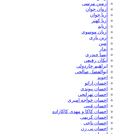
آرمین مرسی
آروان جوان
آریا جوان
آریا کهتر
آریابد
آریان موسوی
آرین یاری
آمین
آیدار
آیسا حیدری
آیکان رفیعی
ابراهیم چاردولی
ابوالفضل صالحی
اجوید
احسان اراتو
احسان پیوندی
احسان تهرانچی
احسان خواجه امیری
احسان غیبی
احسان کاکا و مهدی کاکازاده
احسان کریمی
احسان ناجی
احسان نی زن