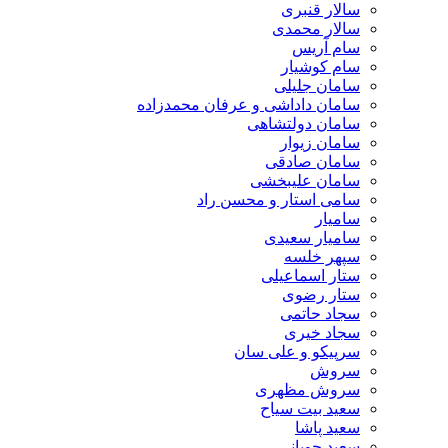
سالار قنبری
سالار محمدی
سام آریس
سام کوشیار
سامان جلیلی
سامان داداشی و عرفان محمدزاده
سامان دولتشاهی
سامان زیوار
سامان صادقی
سامان علیبخشی
سامی استار و محسن راد
سامیار
سامیار سعیدی
سپهر خلسه
ستار اسماعیلی
ستار رضوی
سجاد حاتمی
سجاد خیری
سرپیکو و علی سان
سروش
سروش مظهری
سعید بیت سیاح
سعید پاشا
سعید چوپانی