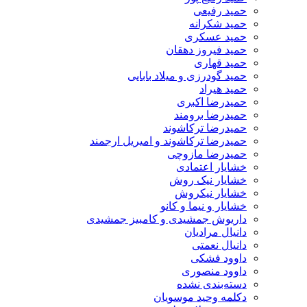
حمید رفیعی
حمید شکرانه
حمید عسکری
حمید فیروز دهقان
حمید قهاری
حمید گودرزی و میلاد بابایی
حمید هیراد
حمیدرضا اکبری
حمیدرضا برومند
حمیدرضا ترکاشوند
حمیدرضا ترکاشوند و امیریل ارجمند
حمیدرضا مازوچی
خشایار اعتمادی
خشایار نیک روش
خشایار نیکروش
خشایار و نیما و کانو
داریوش جمشیدی و کامبیز جمشیدی
دانیال مرادیان
دانیال نعمتی
داوود فشکی
داوود منصوری
دسته‌بندی نشده
دکلمه وحید موسویان