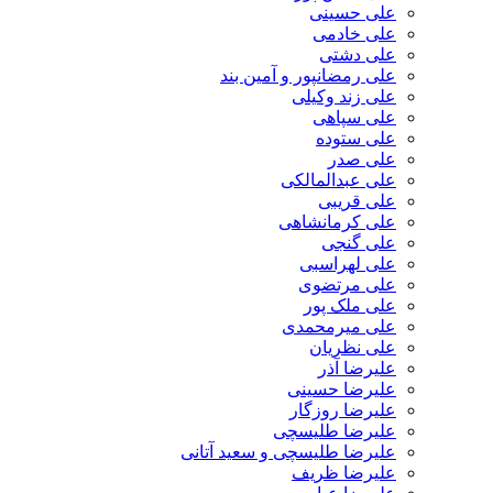
علی حسینی
علی خادمی
علی دشتی
علی رمضانپور و آمین بند
علی زند وکیلی
علی سپاهی
علی ستوده
علی صدر
علی عبدالمالکی
علی قریبی
علی کرمانشاهی
علی گنجی
علی لهراسبی
علی مرتضوی
علی ملک پور
علی میرمحمدی
علی نظریان
علیرضا آذر
علیرضا حسینی
علیرضا روزگار
علیرضا طلیسچی
علیرضا طلیسچی و سعید آتانی
علیرضا ظریف