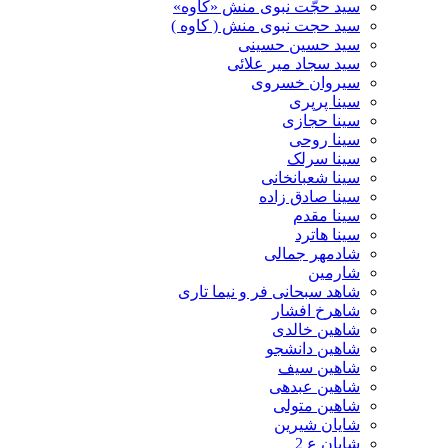
سید حجّت نبوی منش «کاوه»
سید حجت نبوی منش ( کاوه )
سید حسین حسینى
سید سجاد میر علائی
سیروان خسروی
سینا پرپری
سینا حجازی
سینا روحی
سینا سرلک
سینا شعبانخانی
سینا صادق زاده
سینا مقدم
سینا هاترد
شادمهر جمالی
شارمین
شاهد سبحانی فر و نیما تاری
شاهرخ افشار
شاهین خالدی
شاهین دانشجو
شاهین سیف
شاهین عبدهی
شاهین متولی
شایان شیرین
شایان ع 2