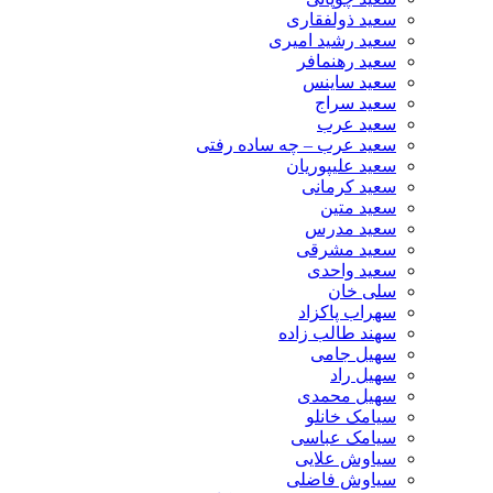
سعید ذولفقاری
سعید رشید امیری
سعید رهنمافر
سعید ساینس
سعید سراج
سعید عرب
سعید عرب – چه ساده رفتی
سعید علیپوریان
سعید کرمانی
سعید متین
سعید مدرس
سعید مشرقی
سعید واحدی
سلی خان
سهراب پاکزاد
سهند طالب زاده
سهیل جامی
سهیل راد
سهیل محمدی
سیامک خانلو
سیامک عباسی
سیاوش علایی
سیاوش فاضلی