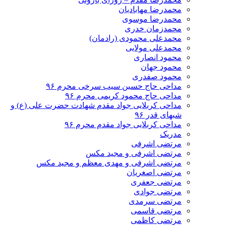
محمدرضا مهابادیان
محمدرضا موسوی
محمدزمان خدری
محمدعلی محمودی (رادمان)
محمدعلی مولایی
محمود انصاری
محمود جهان
محمود صفدری
مداحی حاج حسین سیب سرخی محرم ۹۶
مداحی حاج محمود کریمی محرم ۹۶
مداحی کربلایی جواد مقدم شهادت حضرت علی (ع) و
شبهای قدر ۹۶
مداحی کربلایی جواد مقدم محرم ۹۶
مدریک
مرتضی اشرفی
مرتضی اشرفی و مجید مکس
مرتضی اشرفی و مهدی معظم و مجید مکس
مرتضی اصغریان
مرتضی جعفری
مرتضی جوادی
مرتضی سرمدی
مرتضی قاسمی
مرتضی کاظمی