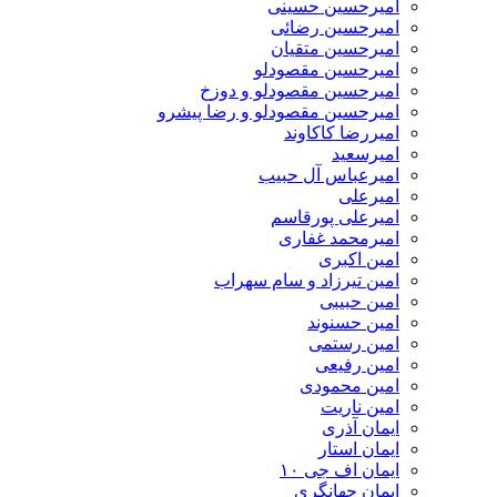
امیرحسین حسینی
امیرحسین رضائی
امیرحسین متقیان
امیرحسین مقصودلو
امیرحسین مقصودلو و دوزخ
امیرحسین مقصودلو و رضا پیشرو
امیررضا کاکاوند
امیرسعید
امیرعباس آل حبیب
امیرعلی
امیرعلی پورقاسم
امیرمحمد غفاری
امین اکبری
امین تیرزاد و سام سهراب
امین حبیبی
امین حسنوند
امین رستمی
امین رفیعی
امین محمودی
امین ناریت
ایمان آذری
ایمان استار
ایمان اف جی ۱۰
ایمان جهانگری