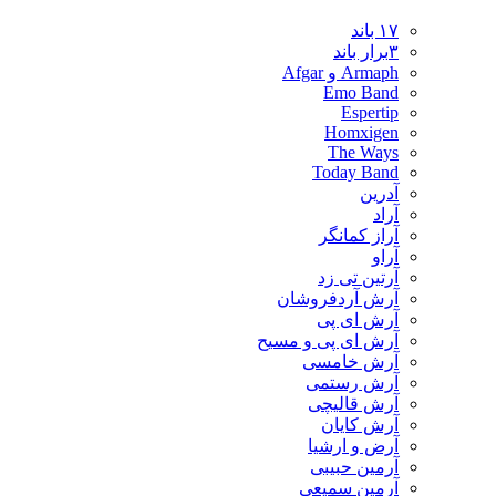
۱۷ باند
۳برار باند
Armaph و Afgar
Emo Band
Espertip
Homxigen
The Ways
Today Band
آدرین
آراد
آراز کمانگر
آراو
آرتین تی زد
آرش آردفروشان
آرش ای پی
آرش ای پی و مسیح
آرش خامسی
آرش رستمی
آرش قالیچی
آرش کایان
​آرض و ارشیا
آرمین حبیبی
آرمین سمیعی