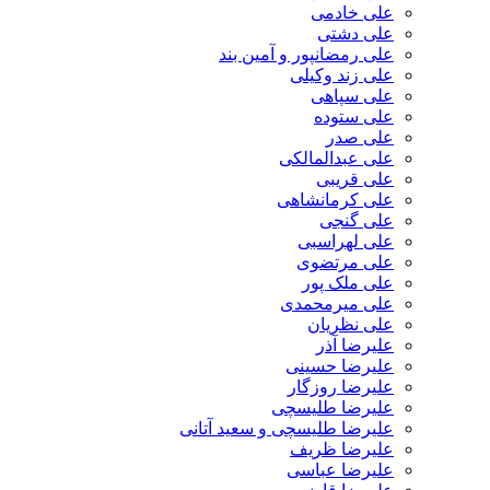
علی خادمی
علی دشتی
علی رمضانپور و آمین بند
علی زند وکیلی
علی سپاهی
علی ستوده
علی صدر
علی عبدالمالکی
علی قریبی
علی کرمانشاهی
علی گنجی
علی لهراسبی
علی مرتضوی
علی ملک پور
علی میرمحمدی
علی نظریان
علیرضا آذر
علیرضا حسینی
علیرضا روزگار
علیرضا طلیسچی
علیرضا طلیسچی و سعید آتانی
علیرضا ظریف
علیرضا عباسی