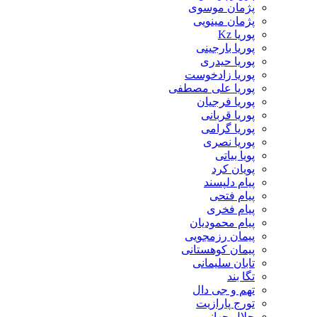
پژمان موسوی
پژمان مینویی
پوریا Kz
پوریا بارجینی
پوریا حیدری
پوریا زادخوست
پوریا علی مصطفی
پوریا فرجیان
پوریا قربانی
پوریا گرامی
پوریا نصری
پویا بیاتی
پویان کرد
پیام دلپسند
پیام فتحی
پیام فخری
پیام محمودیان
پیمان رزمجویی
پیمان کوهستانی
تابان سلیمانی
تگا بند
تهم و جی دال
تورج پارازیت
جلال جهانی