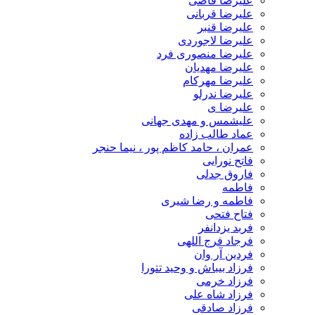
علیرضا قاضی
علیرضا قربانی
علیرضا قنبر
علیرضا لاجوردی
علیرضا منصوری فرد
علیرضا مهدیان
علیرضا مهرکام
علیرضا ندرلو
علیرضا ی
علیشمس و مهدی جهانی
عماد طالب زاده
عمران ، حامد کاظم پور ، نیما حنجر
فاتح نورایی
فاروق جدلی
فاطمه
فاطمه و رضا شیری
فتاح فتحی
فربد یزدانفر
فرجاد فرج اللهی
فردین آر وان
فرزاد بیباش و وحید تتورا
فرزاد خرمی
فرزاد شاه علی
فرزاد صادقی