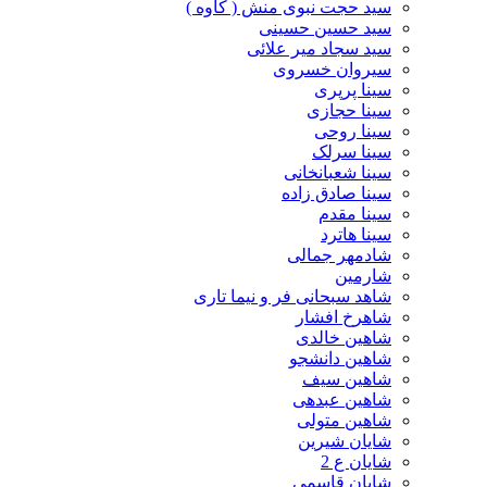
سید حجت نبوی منش ( کاوه )
سید حسین حسینى
سید سجاد میر علائی
سیروان خسروی
سینا پرپری
سینا حجازی
سینا روحی
سینا سرلک
سینا شعبانخانی
سینا صادق زاده
سینا مقدم
سینا هاترد
شادمهر جمالی
شارمین
شاهد سبحانی فر و نیما تاری
شاهرخ افشار
شاهین خالدی
شاهین دانشجو
شاهین سیف
شاهین عبدهی
شاهین متولی
شایان شیرین
شایان ع 2
شایان قاسمی