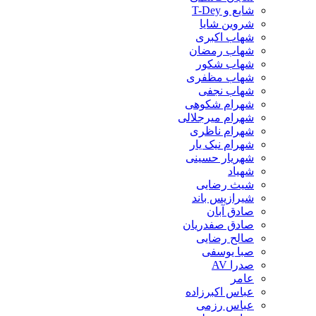
شایع و T-Dey
شروین شایا
شهاب اکبری
شهاب رمضان
شهاب شکور
شهاب مظفری
شهاب نجفی
شهرام شکوهی
شهرام میرجلالی
شهرام ناظری
شهرام نیک یار
شهریار حسینی
شهیاد
شیث رضایی
شیرازیس باند
صادق آبان
صادق صفدریان
صالح رضایی
صبا یوسفی
صدرا AV
عامر
عباس اکبرزاده
عباس رزمی