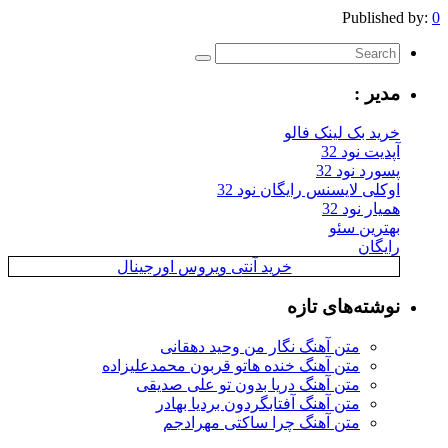
Published by:
0
مدیر :
خرید بک لینک فالو
آپدیت نود 32
پسورد نود 32
اوکلی لایسنس رایگان نود 32
همیار نود 32
بهترین سئو
رایگان
خرید آنتی ویروس اورجینال
نوشته‌های تازه
متن آهنگ نگار من وحید دهقانی
متن آهنگ خنده هاتو قربون محمدعلیزاده
متن آهنگ دریا بدون تو علی صدیقی
متن آهنگ آفتابگردون بردیا بهادر
متن آهنگ چرا ساکتی مهرادجم