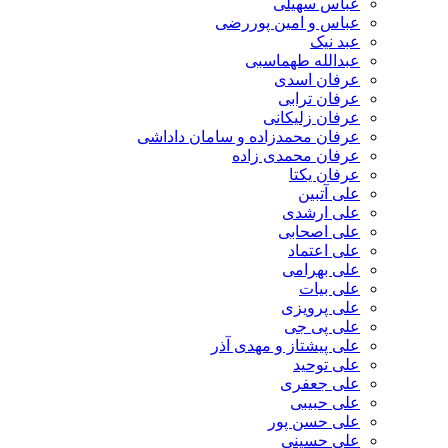
عباس سهیلی
عباس و امین پوررضی
عبد نیک
عبدالله طهماسبی‎
عرفان اسدی
عرفان ترابی
عرفان زلیکانی
عرفان محمدزاده و سامان داداشی
عرفان محمدی زاده
عرفان یکتا
علی آتبین
علی ارشدی
علی اصحابی
علی اعتماد
علی بهرامی
علی بیات
علی پرویزی
علی پی جی
علی پیشتاز و مهدی آذر
علی توحید
علی جعفری
علی حبیبی
علی حسن پور
علی حسینی