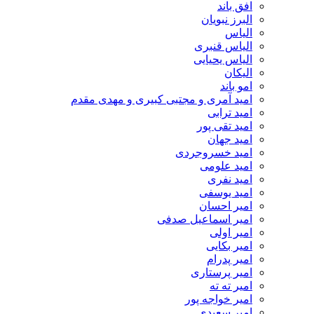
افق باند
البرز نبویان
الیاس
الیاس قنبرى
الیاس یحیایی
الیکان
امو باند
امید آمری و مجتبی کبیری و مهدى مقدم
امید ترابی
امید تقی پور
امید جهان
امید خسروجردی
امید علومی
امید نفری
امید یوسفی
امیر احسان
امیر اسماعیل صدفی
امیر اولی
امیر بکایی
امیر پدرام
امیر پرستاری
امیر ته ته
امیر خواجه پور
امیر سعیدی