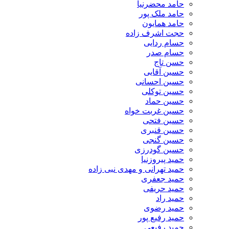
حامد محضرنیا
حامد ملک پور
حامد همایون
حجت اشرف زاده
حسام ردایی
حسام صدر
حسن تاج
حسین آقایی
حسین احسانی
حسین توکلی
حسین حماد
حسین غربت خواه
حسین فتحی
حسین قنبری
حسین گنجی
حسین گودرزی
حمید پیروزنیا
حمید تهرانی و مهدی نبی زاده
حمید جعفری
حمید حریفی
حمید راد
حمید رضوی
حمید رفیع پور
حمید رفیعی