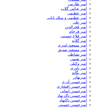
امیر طارمی
امیر عباس گلاب
امیر عظیمی
امیر عظیمی و میلاد بابایی
امیر علی
امیر فخرالدین
امیر فرجام
امیر فلاح حسینی
امیر گلایه
امیر مسعود امیری
امیر مسعود صدیق
امیر نشاطی
امیر نعیمی
امیر وکیلی
امیر یاوری
امیر یگانه
امیربهادر
امیرحسین آذری
امیرحسین افتخاری
امیرحسین ایمانی
امیرحسین پاک نهاد
امیرحسین پاکنهاد
امیرحسین حسینی