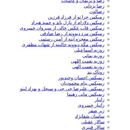
رضا و نریمان و کامیاب
رضا یزدانی
رضالون
رمیکس چرا تو از فرزاد فرزین
رمیکس دلارام از پازل باند و حمید هیراد
رمیکس قاب عکس خالی از سیروان خسروی
رمیکس مرد دیوونه از رضا صادقی
رمیکس معجزه اینه از امین رستمی
رمیکس مگه دیوونه حالیته از شهاب مظفری
روزبه اسماعیلی
روزبه بمانی
روزبه نعمت اللهی
روزبه نعمت الهی
روناک بند
ریمیکس احسان وحیدپور
ریمیکس پیام محمودیان
ریمیکس علیرضا جی جی و سیجل و بهزاد لیتو
ریمیکس مانی رهنما
زانیار
زانیار خسروی
زیر صفر
ساسان شفانژاد
سالار عقیلی
سالار قنبری