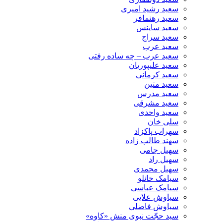
سعید رشید امیری
سعید رهنمافر
سعید ساینس
سعید سراج
سعید عرب
سعید عرب – چه ساده رفتی
سعید علیپوریان
سعید کرمانی
سعید متین
سعید مدرس
سعید مشرقی
سعید واحدی
سلی خان
سهراب پاکزاد
سهند طالب زاده
سهیل جامی
سهیل راد
سهیل محمدی
سیامک خانلو
سیامک عباسی
سیاوش علایی
سیاوش فاضلی
سید حجّت نبوی منش «کاوه»