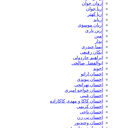
آروان جوان
آریا جوان
آریا کهتر
آریابد
آریان موسوی
آرین یاری
آمین
آیدار
آیسا حیدری
آیکان رفیعی
ابراهیم چاردولی
ابوالفضل صالحی
اجوید
احسان اراتو
احسان پیوندی
احسان تهرانچی
احسان خواجه امیری
احسان غیبی
احسان کاکا و مهدی کاکازاده
احسان کریمی
احسان ناجی
احسان نی زن
احسان وحیدپور