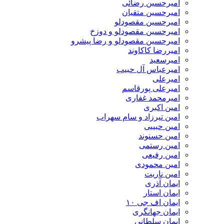
امیرحسین رضائی
امیرحسین متقیان
امیرحسین مقصودلو
امیرحسین مقصودلو و دوزخ
امیرحسین مقصودلو و رضا پیشرو
امیررضا کاکاوند
امیرسعید
امیرعباس آل حبیب
امیرعلی
امیرعلی پورقاسم
امیرمحمد غفاری
امین اکبری
امین تیرزاد و سام سهراب
امین حبیبی
امین حسنوند
امین رستمی
امین رفیعی
امین محمودی
امین ناریت
ایمان آذری
ایمان استار
ایمان اف جی ۱۰
ایمان جهانگری
ایمان سلطانی