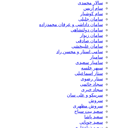
سالار محمدی
سام آریس
سام کوشیار
سامان جلیلی
سامان داداشی و عرفان محمدزاده
سامان دولتشاهی
سامان زیوار
سامان صادقی
سامان علیبخشی
سامی استار و محسن راد
سامیار
سامیار سعیدی
سپهر خلسه
ستار اسماعیلی
ستار رضوی
سجاد حاتمی
سجاد خیری
سرپیکو و علی سان
سروش
سروش مظهری
سعید بیت سیاح
سعید پاشا
سعید چوپانی
سعید ذولفقاری