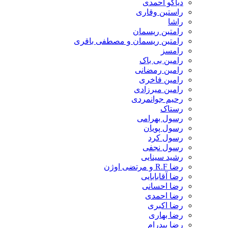
دیاکو احمدی
راستین وقاری
راشا
رامتین ریسمان
رامتین ریسمان و مصطفی باقری
رامسز
رامین بی باک
رامین رمضانی
رامین فاخری
رامین میرزادی
رحیم جوانمردی
رستاک
رسول بهرامی
رسول پویان
رسول کرد
رسول نجفی
رشید سینایی
رضا R.F و مرتضی اوژن
رضا آقابابایی
رضا احسانی
رضا احمدی
رضا اکبری
رضا بهاری
رضا بیدرام