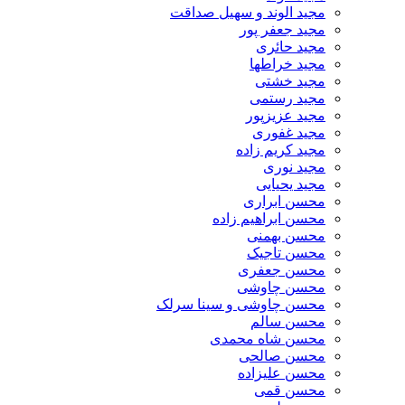
مجید الوند و سهیل صداقت
مجید جعفر پور
مجید حائری
مجید خراطها
مجید خشتی
مجید رستمی
مجید عزیزپور
مجید غفوری
مجید کریم زاده
مجید نوری
مجید یحیایی
محسن ابراری
محسن ابراهیم زاده
محسن بهمنی
محسن تاجیک
محسن جعفری
محسن چاوشی
محسن چاوشی و سینا سرلک
محسن سالم
محسن شاه محمدی
محسن صالحی
محسن علیزاده
محسن قمی