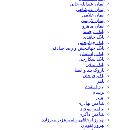
ایمان عبدالله خانی
ایمان علیشاهی
ایمان غلامی
ایمان کریمی
ایمان ماهرو
بابک ارجمند
بابک جاهدی
بابک جهانبخش
بابک جهانبخش و رضا صادقی
بابک رادمنش
بابک شکارچی
بابک مافی
باروک بند و ایضا
باکتری خان
باهر
بردیا مقدم
برسام
بشیر
بنیامین بهادری
بنیامین توحید
بنیامین ذاکری
بهروز اوجاقی و امیرعزیز میرزاده
بهروز نقویان