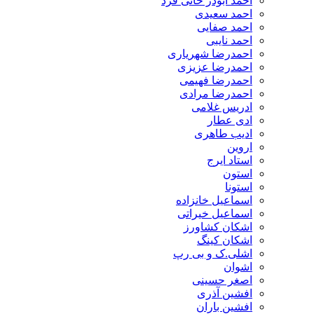
احمد ابوذر خانی فرد
احمد سعیدی
احمد صفایی
احمد نایبی
احمدرضا شهریاری
احمدرضا عزیزی
احمدرضا فهیمی
احمدرضا مرادی
ادریس غلامی
ادی عطار
ادیب طاهری
اروین
استاد ایرج
استون
استونا
اسماعیل خانزاده
اسماعیل خیراتی
اشکان کشاورز
اشکان کینگ
اشلی.ک و بی رپ
اشوان
اصغر حسینی
افشین آذری
افشین باران