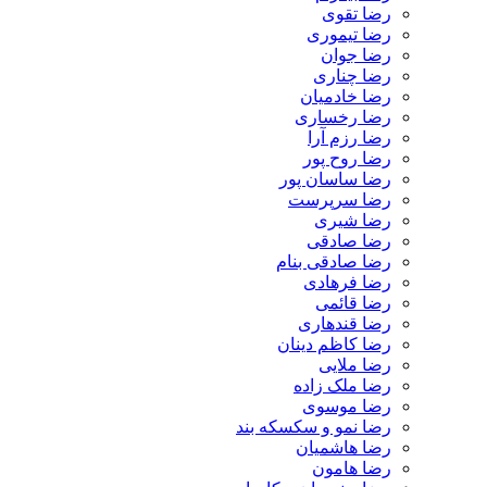
رضا تقوی
رضا تیموری
رضا جوان
رضا چناری
رضا خادمیان
رضا رخساری
رضا رزم آرا
رضا روح پور
رضا ساسان پور
رضا سرپرست
رضا شیری
رضا صادقی
رضا صادقی بنام
رضا فرهادی
رضا قائمی
رضا قندهاری
رضا کاظم دینان
رضا ملایی
رضا ملک زاده
رضا موسوی
رضا نمو و سکسکه بند
رضا هاشمیان
رضا هامون