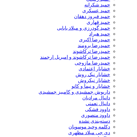
حمید شکرانه
حمید عسکری
حمید فیروز دهقان
حمید قهاری
حمید گودرزی و میلاد بابایی
حمید هیراد
حمیدرضا اکبری
حمیدرضا برومند
حمیدرضا ترکاشوند
حمیدرضا ترکاشوند و امیریل ارجمند
حمیدرضا مازوچی
خشایار اعتمادی
خشایار نیک روش
خشایار نیکروش
خشایار و نیما و کانو
داریوش جمشیدی و کامبیز جمشیدی
دانیال مرادیان
دانیال نعمتی
داوود فشکی
داوود منصوری
دسته‌بندی نشده
دکلمه وحید موسویان
دی جی میلاد مظهری