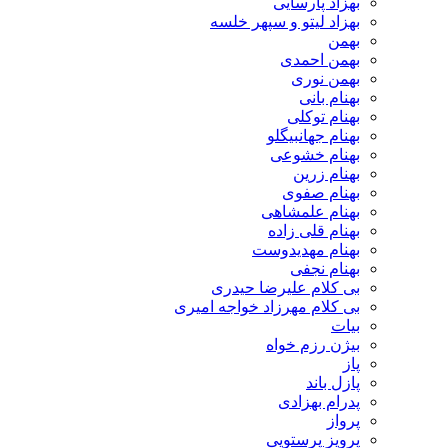
بهزاد پارسایی
بهزاد لیتو و سپهر خلسه
بهمن
بهمن احمدی
بهمن نوری
بهنام بانی
بهنام توکلی
بهنام جهانبیگلو
بهنام خشوعی
بهنام زرین
بهنام صفوی
بهنام علمشاهی
بهنام قلی زاده
بهنام مهدیدوست
بهنام نجفی
بی کلام علیرضا حیدری
بی کلام مهرزاد خواجه امیری
بیات
بیژن رزم خواه
پاز
پازل باند
پدرام بهزادی
پرواز
پرویز پرستویی