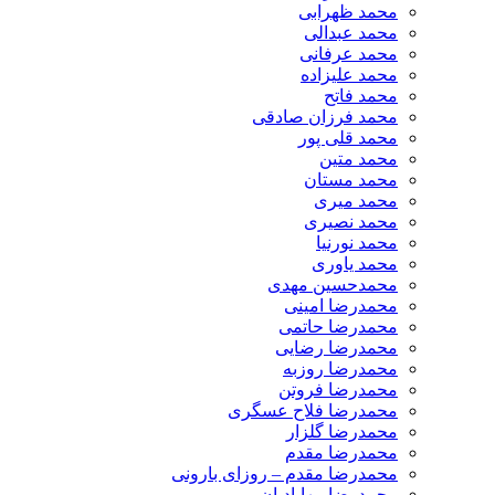
محمد ظهرابی
محمد عبدالی
محمد عرفانی
محمد علیزاده
محمد فاتح
محمد فرزان صادقی
محمد قلی پور
محمد متین
محمد مستان
محمد میری
محمد نصیری
محمد نورنیا
محمد یاوری
محمدحسین مهدی
محمدرضا امینی
محمدرضا حاتمی
محمدرضا رضایی
محمدرضا روزبه
محمدرضا فروتن
محمدرضا فلاح عسگری
محمدرضا گلزار
محمدرضا مقدم
محمدرضا مقدم – روزای بارونی
محمدرضا مهابادیان