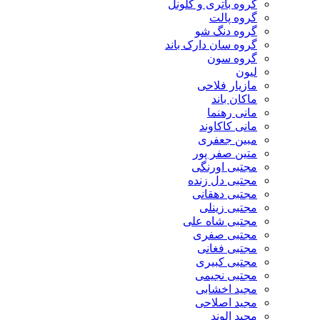
گروه باتری و کلونل
گروه پالت
گروه دنگ شو
گروه سان دارک باند
گروه سون
لیون
مازیار فلاحی
ماکان باند
مانی رهنما
مانی کاکاوند
مبین جعفری
متین صفر پور
مجتبی اورنگی
مجتبی دل زنده
مجتبی دهقانی
مجتبی زینلی
مجتبی شاه علی
مجتبی صفری
مجتبی فغانی
مجتبی کبیری
مجتبی نجیمی
مجید اخشابی
مجید اصلاحی
مجید الوند‎