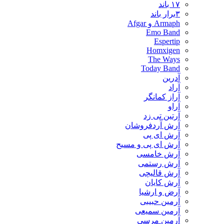
۱۷ باند
۳برار باند
Armaph و Afgar
Emo Band
Espertip
Homxigen
The Ways
Today Band
آدرین
آراد
آراز کمانگر
آراو
آرتین تی زد
آرش آردفروشان
آرش ای پی
آرش ای پی و مسیح
آرش خامسی
آرش رستمی
آرش قالیچی
آرش کایان
​آرض و ارشیا
آرمین حبیبی
آرمین سمیعی
آرمین مرسی