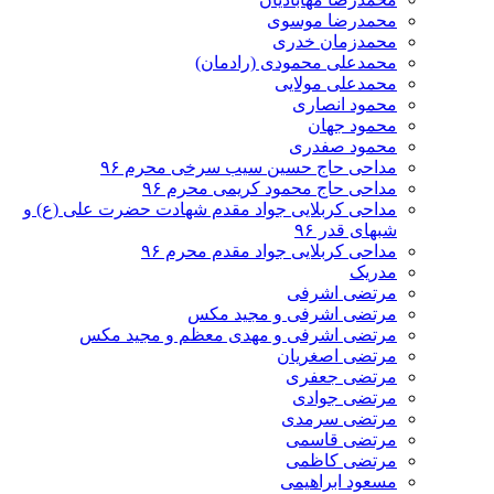
محمدرضا موسوی
محمدزمان خدری
محمدعلی محمودی (رادمان)
محمدعلی مولایی
محمود انصاری
محمود جهان
محمود صفدری
مداحی حاج حسین سیب سرخی محرم ۹۶
مداحی حاج محمود کریمی محرم ۹۶
مداحی کربلایی جواد مقدم شهادت حضرت علی (ع) و
شبهای قدر ۹۶
مداحی کربلایی جواد مقدم محرم ۹۶
مدریک
مرتضی اشرفی
مرتضی اشرفی و مجید مکس
مرتضی اشرفی و مهدی معظم و مجید مکس
مرتضی اصغریان
مرتضی جعفری
مرتضی جوادی
مرتضی سرمدی
مرتضی قاسمی
مرتضی کاظمی
مسعود ابراهیمی