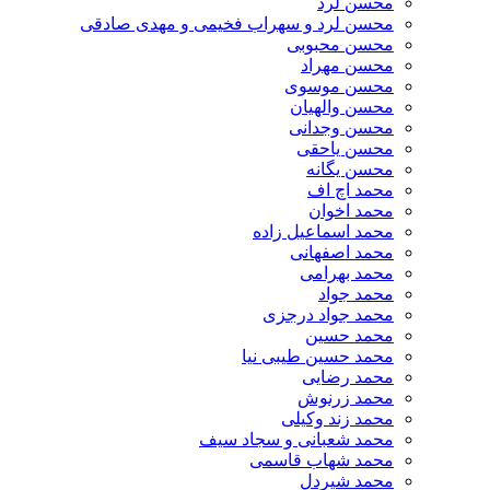
محسن لرد
محسن لرد و سهراب فخیمی و مهدی صادقی
محسن محبوبی
محسن مهراد
محسن موسوی
محسن والهیان
محسن وجدانی
محسن یاحقی
محسن یگانه
محمد اچ اف
محمد اخوان
محمد اسماعیل زاده
محمد اصفهانی
محمد بهرامی
محمد جواد
محمد جواد درجزی
محمد حسین
محمد حسین طیبی نیا
محمد رضایی
محمد زرنوش
محمد زند وکیلی
محمد شعبانی و سجاد سیف
محمد شهاب قاسمی
​محمد شیردل