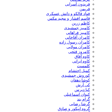
فریدون آسرایی
فریمن
فواد فالکو و دانش عسکری
قاسم افشار و مجید مکس
کاظم زرین
کامبیز جمشیدی
کامبیز فراهانی
کامران آقاخانی
کامران رسول زاده
کامران مولایی
کامروز فتحی
کاوه آفاق
کاوه ایرانی
کلمست
کمیل احتشام
کوروش جمشیدی
کوشا دهقان
کی آرش
کیا دپرس
کیوان اسماعیلی
گرام بند
گرشا رضایی
گروه اپیکور و صادق