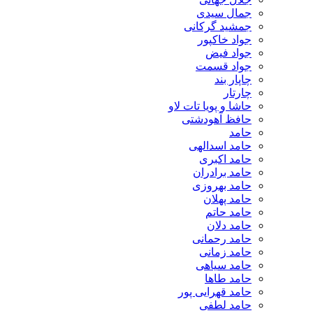
جمال سیدی
جمشید گرکانی
جواد خاکپور
جواد فیض
جواد قسمت
چاپار بند
چارتار
حاشا و پویا تات لاو
حافظ آهودشتی
حامد
حامد اسدالهی
حامد اکبری
حامد برادران
حامد بهروزی
حامد پهلان
حامد حاتم
حامد دلان
حامد رحمانی
حامد زمانی
حامد سیاهی
حامد طاها
حامد قهرایی پور
حامد لطفی