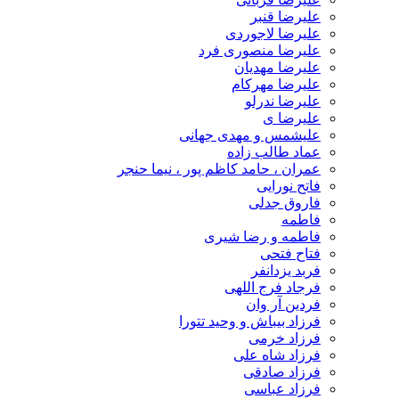
علیرضا قنبر
علیرضا لاجوردی
علیرضا منصوری فرد
علیرضا مهدیان
علیرضا مهرکام
علیرضا ندرلو
علیرضا ی
علیشمس و مهدی جهانی
عماد طالب زاده
عمران ، حامد کاظم پور ، نیما حنجر
فاتح نورایی
فاروق جدلی
فاطمه
فاطمه و رضا شیری
فتاح فتحی
فربد یزدانفر
فرجاد فرج اللهی
فردین آر وان
فرزاد بیباش و وحید تتورا
فرزاد خرمی
فرزاد شاه علی
فرزاد صادقی
فرزاد عباسی