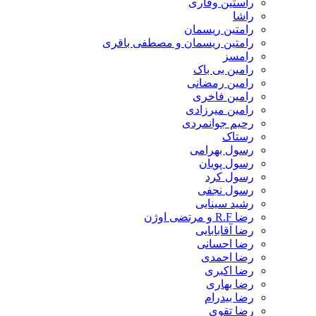
راستین وقاری
راشا
رامتین ریسمان
رامتین ریسمان و مصطفی باقری
رامسز
رامین بی باک
رامین رمضانی
رامین فاخری
رامین میرزادی
رحیم جوانمردی
رستاک
رسول بهرامی
رسول پویان
رسول کرد
رسول نجفی
رشید سینایی
رضا R.F و مرتضی اوژن
رضا آقابابایی
رضا احسانی
رضا احمدی
رضا اکبری
رضا بهاری
رضا بیدرام
رضا تقوی