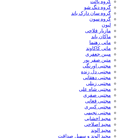
گروه پالت
گروه دنگ شو
گروه سان دارک باند
گروه سون
لیون
مازیار فلاحی
ماکان باند
مانی رهنما
مانی کاکاوند
مبین جعفری
متین صفر پور
مجتبی اورنگی
مجتبی دل زنده
مجتبی دهقانی
مجتبی زینلی
مجتبی شاه علی
مجتبی صفری
مجتبی فغانی
مجتبی کبیری
مجتبی نجیمی
مجید اخشابی
مجید اصلاحی
مجید الوند‎
مجید الوند و سهیل صداقت