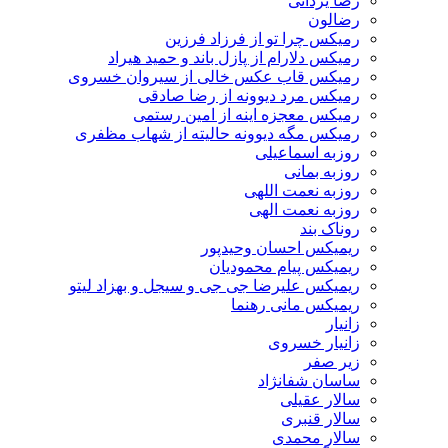
رضا یزدانی
رضالون
رمیکس چرا تو از فرزاد فرزین
رمیکس دلارام از پازل باند و حمید هیراد
رمیکس قاب عکس خالی از سیروان خسروی
رمیکس مرد دیوونه از رضا صادقی
رمیکس معجزه اینه از امین رستمی
رمیکس مگه دیوونه حالیته از شهاب مظفری
روزبه اسماعیلی
روزبه بمانی
روزبه نعمت اللهی
روزبه نعمت الهی
روناک بند
ریمیکس احسان وحیدپور
ریمیکس پیام محمودیان
ریمیکس علیرضا جی جی و سیجل و بهزاد لیتو
ریمیکس مانی رهنما
زانیار
زانیار خسروی
زیر صفر
ساسان شفانژاد
سالار عقیلی
سالار قنبری
سالار محمدی