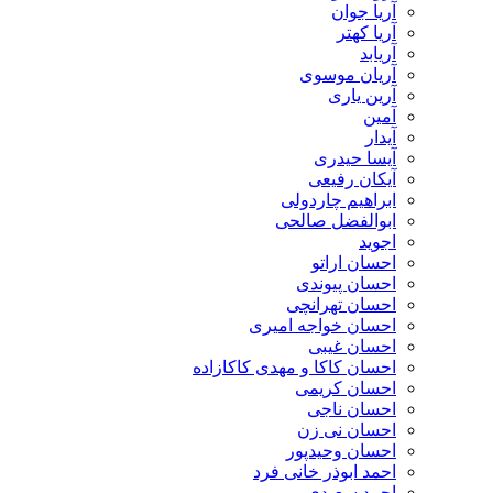
آریا جوان
آریا کهتر
آریابد
آریان موسوی
آرین یاری
آمین
آیدار
آیسا حیدری
آیکان رفیعی
ابراهیم چاردولی
ابوالفضل صالحی
اجوید
احسان اراتو
احسان پیوندی
احسان تهرانچی
احسان خواجه امیری
احسان غیبی
احسان کاکا و مهدی کاکازاده
احسان کریمی
احسان ناجی
احسان نی زن
احسان وحیدپور
احمد ابوذر خانی فرد
احمد سعیدی