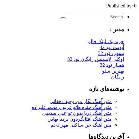
Published by:
0
مدیر :
خرید بک لینک فالو
آپدیت نود 32
پسورد نود 32
اوکلی لایسنس رایگان نود 32
همیار نود 32
بهترین سئو
رایگان
نوشته‌های تازه
متن آهنگ نگار من وحید دهقانی
متن آهنگ خنده هاتو قربون محمدعلیزاده
متن آهنگ دریا بدون تو علی صدیقی
متن آهنگ آفتابگردون بردیا بهادر
متن آهنگ چرا ساکتی مهرادجم
آخرین دیدگاه‌ها