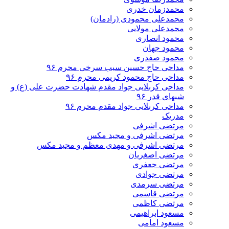
محمدزمان خدری
محمدعلی محمودی (رادمان)
محمدعلی مولایی
محمود انصاری
محمود جهان
محمود صفدری
مداحی حاج حسین سیب سرخی محرم ۹۶
مداحی حاج محمود کریمی محرم ۹۶
مداحی کربلایی جواد مقدم شهادت حضرت علی (ع) و
شبهای قدر ۹۶
مداحی کربلایی جواد مقدم محرم ۹۶
مدریک
مرتضی اشرفی
مرتضی اشرفی و مجید مکس
مرتضی اشرفی و مهدی معظم و مجید مکس
مرتضی اصغریان
مرتضی جعفری
مرتضی جوادی
مرتضی سرمدی
مرتضی قاسمی
مرتضی کاظمی
مسعود ابراهیمی
مسعود امامی