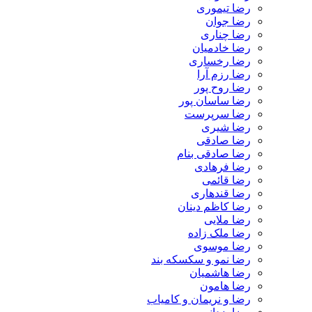
رضا تیموری
رضا جوان
رضا چناری
رضا خادمیان
رضا رخساری
رضا رزم آرا
رضا روح پور
رضا ساسان پور
رضا سرپرست
رضا شیری
رضا صادقی
رضا صادقی بنام
رضا فرهادی
رضا قائمی
رضا قندهاری
رضا کاظم دینان
رضا ملایی
رضا ملک زاده
رضا موسوی
رضا نمو و سکسکه بند
رضا هاشمیان
رضا هامون
رضا و نریمان و کامیاب