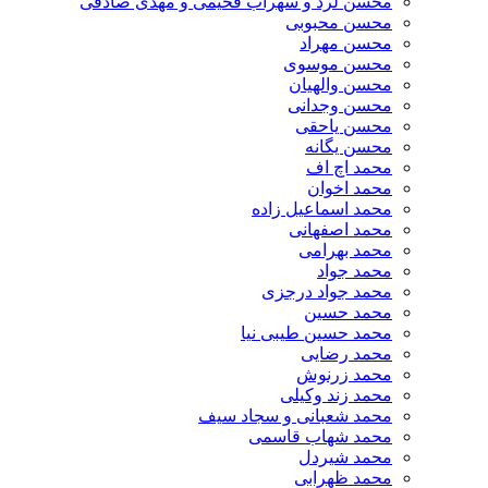
محسن لرد و سهراب فخیمی و مهدی صادقی
محسن محبوبی
محسن مهراد
محسن موسوی
محسن والهیان
محسن وجدانی
محسن یاحقی
محسن یگانه
محمد اچ اف
محمد اخوان
محمد اسماعیل زاده
محمد اصفهانی
محمد بهرامی
محمد جواد
محمد جواد درجزی
محمد حسین
محمد حسین طیبی نیا
محمد رضایی
محمد زرنوش
محمد زند وکیلی
محمد شعبانی و سجاد سیف
محمد شهاب قاسمی
​محمد شیردل
محمد ظهرابی