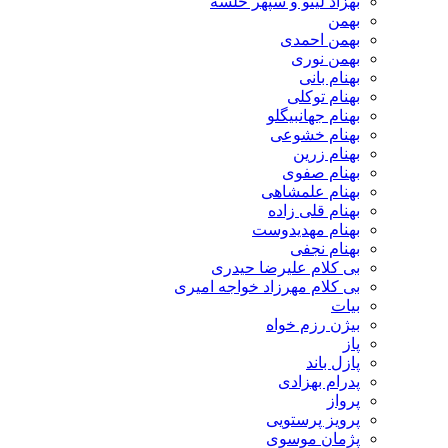
بهزاد لیتو و سپهر خلسه
بهمن
بهمن احمدی
بهمن نوری
بهنام بانی
بهنام توکلی
بهنام جهانبیگلو
بهنام خشوعی
بهنام زرین
بهنام صفوی
بهنام علمشاهی
بهنام قلی زاده
بهنام مهدیدوست
بهنام نجفی
بی کلام علیرضا حیدری
بی کلام مهرزاد خواجه امیری
بیات
بیژن رزم خواه
پاز
پازل باند
پدرام بهزادی
پرواز
پرویز پرستویی
پژمان موسوی