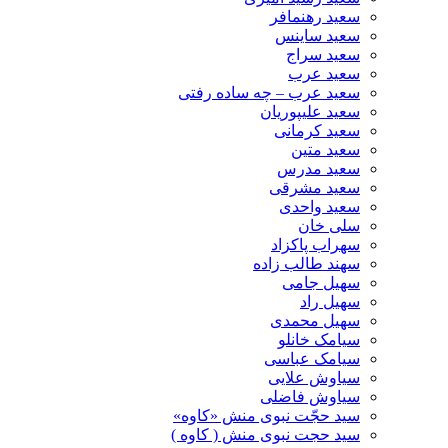
سعید رهنمافر
سعید ساینس
سعید سراج
سعید عرب
سعید عرب – چه ساده رفتی
سعید علیپوریان
سعید کرمانی
سعید متین
سعید مدرس
سعید مشرقی
سعید واحدی
سلی خان
سهراب پاکزاد
سهند طالب زاده
سهیل جامی
سهیل راد
سهیل محمدی
سیامک خانلو
سیامک عباسی
سیاوش علایی
سیاوش فاضلی
سید حجّت نبوی منش «کاوه»
سید حجت نبوی منش ( کاوه )