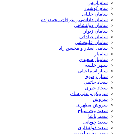
سام آریس
سام کوشیار
سامان جلیلی
سامان داداشی و عرفان محمدزاده
سامان دولتشاهی
سامان زیوار
سامان صادقی
سامان علیبخشی
سامی استار و محسن راد
سامیار
سامیار سعیدی
سپهر خلسه
ستار اسماعیلی
ستار رضوی
سجاد حاتمی
سجاد خیری
سرپیکو و علی سان
سروش
سروش مظهری
سعید بیت سیاح
سعید پاشا
سعید چوپانی
سعید ذولفقاری
سعید رشید امیری