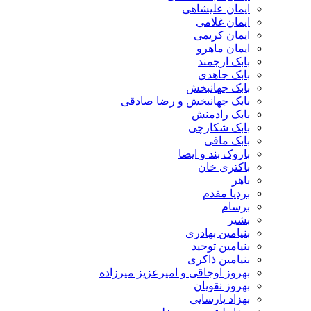
ایمان علیشاهی
ایمان غلامی
ایمان کریمی
ایمان ماهرو
بابک ارجمند
بابک جاهدی
بابک جهانبخش
بابک جهانبخش و رضا صادقی
بابک رادمنش
بابک شکارچی
بابک مافی
باروک بند و ایضا
باکتری خان
باهر
بردیا مقدم
برسام
بشیر
بنیامین بهادری
بنیامین توحید
بنیامین ذاکری
بهروز اوجاقی و امیرعزیز میرزاده
بهروز نقویان
بهزاد پارسایی