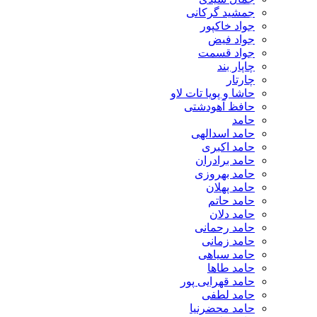
جمشید گرکانی
جواد خاکپور
جواد فیض
جواد قسمت
چاپار بند
چارتار
حاشا و پویا تات لاو
حافظ آهودشتی
حامد
حامد اسدالهی
حامد اکبری
حامد برادران
حامد بهروزی
حامد پهلان
حامد حاتم
حامد دلان
حامد رحمانی
حامد زمانی
حامد سیاهی
حامد طاها
حامد قهرایی پور
حامد لطفی
حامد محضرنیا