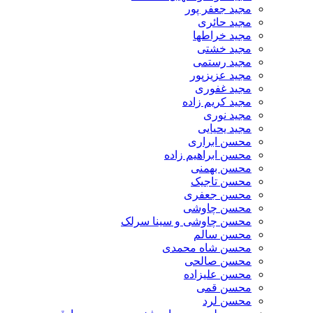
مجید جعفر پور
مجید حائری
مجید خراطها
مجید خشتی
مجید رستمی
مجید عزیزپور
مجید غفوری
مجید کریم زاده
مجید نوری
مجید یحیایی
محسن ابراری
محسن ابراهیم زاده
محسن بهمنی
محسن تاجیک
محسن جعفری
محسن چاوشی
محسن چاوشی و سینا سرلک
محسن سالم
محسن شاه محمدی
محسن صالحی
محسن علیزاده
محسن قمی
محسن لرد