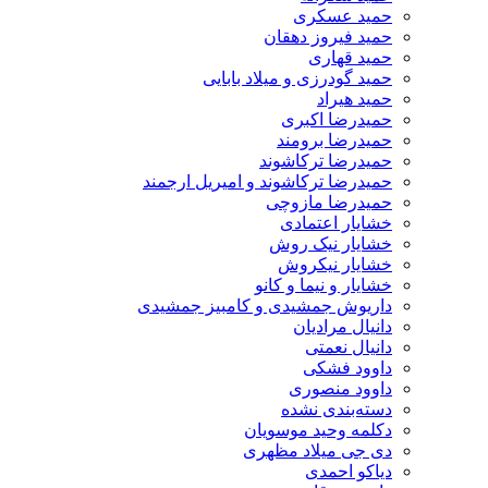
حمید عسکری
حمید فیروز دهقان
حمید قهاری
حمید گودرزی و میلاد بابایی
حمید هیراد
حمیدرضا اکبری
حمیدرضا برومند
حمیدرضا ترکاشوند
حمیدرضا ترکاشوند و امیریل ارجمند
حمیدرضا مازوچی
خشایار اعتمادی
خشایار نیک روش
خشایار نیکروش
خشایار و نیما و کانو
داریوش جمشیدی و کامبیز جمشیدی
دانیال مرادیان
دانیال نعمتی
داوود فشکی
داوود منصوری
دسته‌بندی نشده
دکلمه وحید موسویان
دی جی میلاد مظهری
دیاکو احمدی