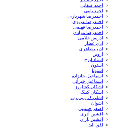
احمد صفایی
احمد نایبی
احمدرضا شهریاری
احمدرضا عزیزی
احمدرضا فهیمی
احمدرضا مرادی
ادریس غلامی
ادی عطار
ادیب طاهری
اروین
استاد ایرج
استون
استونا
اسماعیل خانزاده
اسماعیل خیراتی
اشکان کشاورز
اشکان کینگ
اشلی.ک و بی رپ
اشوان
اصغر حسینی
افشین آذری
افشین باران
افق باند