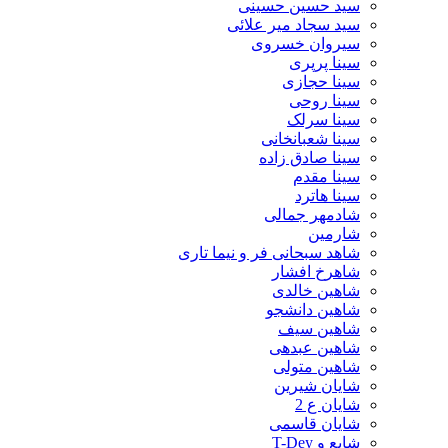
سید حسین حسینى
سید سجاد میر علائی
سیروان خسروی
سینا پرپری
سینا حجازی
سینا روحی
سینا سرلک
سینا شعبانخانی
سینا صادق زاده
سینا مقدم
سینا هاترد
شادمهر جمالی
شارمین
شاهد سبحانی فر و نیما تاری
شاهرخ افشار
شاهین خالدی
شاهین دانشجو
شاهین سیف
شاهین عبدهی
شاهین متولی
شایان شیرین
شایان ع 2
شایان قاسمی
شایع و T-Dey