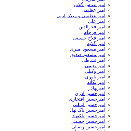
امیر عباس گلاب
امیر عظیمی
امیر عظیمی و میلاد بابایی
امیر علی
امیر فخرالدین
امیر فرجام
امیر فلاح حسینی
امیر گلایه
امیر مسعود امیری
امیر مسعود صدیق
امیر نشاطی
امیر نعیمی
امیر وکیلی
امیر یاوری
امیر یگانه
امیربهادر
امیرحسین آذری
امیرحسین افتخاری
امیرحسین ایمانی
امیرحسین پاک نهاد
امیرحسین پاکنهاد
امیرحسین حسینی
امیرحسین رضائی