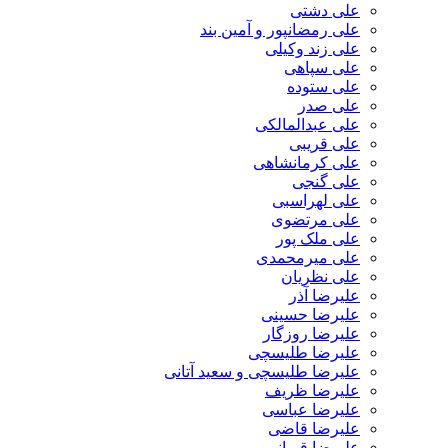
علی دشتی
علی رمضانپور و آمین بند
علی زند وکیلی
علی سپاهی
علی ستوده
علی صدر
علی عبدالمالکی
علی قریبی
علی کرمانشاهی
علی گنجی
علی لهراسبی
علی مرتضوی
علی ملک پور
علی میرمحمدی
علی نظریان
علیرضا آذر
علیرضا حسینی
علیرضا روزگار
علیرضا طلیسچی
علیرضا طلیسچی و سعید آتانی
علیرضا ظریف
علیرضا عباسی
علیرضا قاضی
علیرضا قربانی