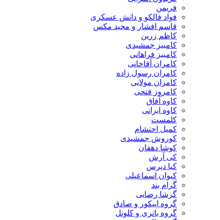
فریمن
فواد فالکو و دانش عسکری
قاسم افشار و مجید مکس
کاظم زرین
کامبیز جمشیدی
کامبیز فراهانی
کامران آقاخانی
کامران رسول زاده
کامران مولایی
کامروز فتحی
کاوه آفاق
کاوه ایرانی
کلمست
کمیل احتشام
کوروش جمشیدی
کوشا دهقان
کی آرش
کیا دپرس
کیوان اسماعیلی
گرام بند
گرشا رضایی
گروه اپیکور و صادق
گروه باتری و کلونل