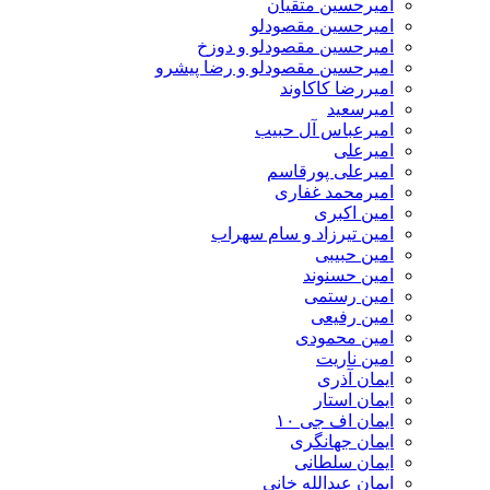
امیرحسین متقیان
امیرحسین مقصودلو
امیرحسین مقصودلو و دوزخ
امیرحسین مقصودلو و رضا پیشرو
امیررضا کاکاوند
امیرسعید
امیرعباس آل حبیب
امیرعلی
امیرعلی پورقاسم
امیرمحمد غفاری
امین اکبری
امین تیرزاد و سام سهراب
امین حبیبی
امین حسنوند
امین رستمی
امین رفیعی
امین محمودی
امین ناریت
ایمان آذری
ایمان استار
ایمان اف جی ۱۰
ایمان جهانگری
ایمان سلطانی
ایمان عبدالله خانی