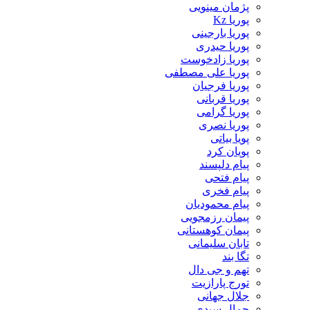
پژمان مینویی
پوریا Kz
پوریا بارجینی
پوریا حیدری
پوریا زادخوست
پوریا علی مصطفی
پوریا فرجیان
پوریا قربانی
پوریا گرامی
پوریا نصری
پویا بیاتی
پویان کرد
پیام دلپسند
پیام فتحی
پیام فخری
پیام محمودیان
پیمان رزمجویی
پیمان کوهستانی
تابان سلیمانی
تگا بند
تهم و جی دال
تورج پارازیت
جلال جهانی
جمال سیدی