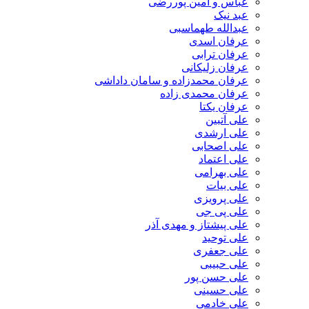
عباس و امین پوررضی
عبد نیک
عبدالله طهماسبی‎
عرفان اسدی
عرفان ترابی
عرفان زلیکانی
عرفان محمدزاده و سامان داداشی
عرفان محمدی زاده
عرفان یکتا
علی آتبین
علی ارشدی
علی اصحابی
علی اعتماد
علی بهرامی
علی بیات
علی پرویزی
علی پی جی
علی پیشتاز و مهدی آذر
علی توحید
علی جعفری
علی حبیبی
علی حسن پور
علی حسینی
علی خادمی