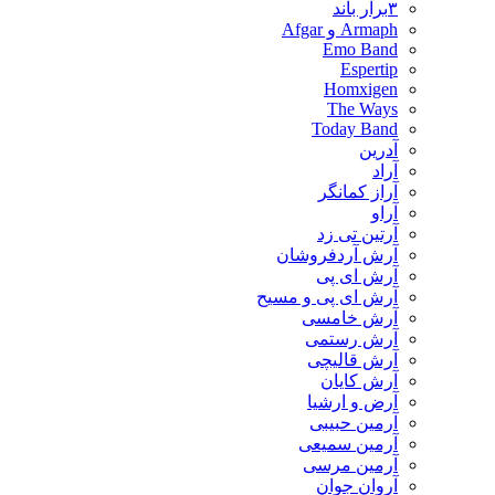
۳برار باند
Armaph و Afgar
Emo Band
Espertip
Homxigen
The Ways
Today Band
آدرین
آراد
آراز کمانگر
آراو
آرتین تی زد
آرش آردفروشان
آرش ای پی
آرش ای پی و مسیح
آرش خامسی
آرش رستمی
آرش قالیچی
آرش کایان
​آرض و ارشیا
آرمین حبیبی
آرمین سمیعی
آرمین مرسی
آروان جوان