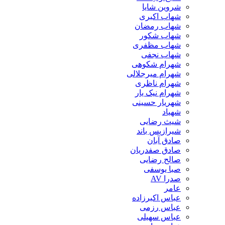
شروین شایا
شهاب اکبری
شهاب رمضان
شهاب شکور
شهاب مظفری
شهاب نجفی
شهرام شکوهی
شهرام میرجلالی
شهرام ناظری
شهرام نیک یار
شهریار حسینی
شهیاد
شیث رضایی
شیرازیس باند
صادق آبان
صادق صفدریان
صالح رضایی
صبا یوسفی
صدرا AV
عامر
عباس اکبرزاده
عباس رزمی
عباس سهیلی