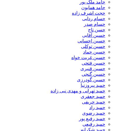
حامد ملک پور
حامد همایون
حجت اشرف زاده
حسام ردایی
حسام صدر
حسن تاج
حسین آقایی
حسین احسانی
حسین توکلی
حسین حماد
حسین غربت خواه
حسین فتحی
حسین قنبری
حسین گنجی
حسین گودرزی
حمید پیروزنیا
حمید تهرانی و مهدی نبی زاده
حمید جعفری
حمید حریفی
حمید راد
حمید رضوی
حمید رفیع پور
حمید رفیعی
حمید شکرانه