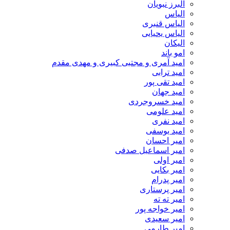
البرز نبویان
الیاس
الیاس قنبرى
الیاس یحیایی
الیکان
امو باند
امید آمری و مجتبی کبیری و مهدى مقدم
امید ترابی
امید تقی پور
امید جهان
امید خسروجردی
امید علومی
امید نفری
امید یوسفی
امیر احسان
امیر اسماعیل صدفی
امیر اولی
امیر بکایی
امیر پدرام
امیر پرستاری
امیر ته ته
امیر خواجه پور
امیر سعیدی
امیر طارمی