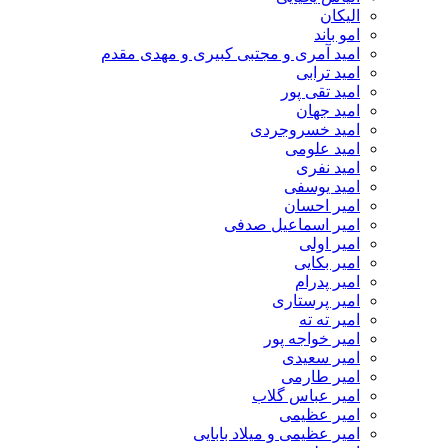
الیکان
امو باند
امید آمری و مجتبی کبیری و مهدى مقدم
امید ترابی
امید تقی پور
امید جهان
امید خسروجردی
امید علومی
امید نفری
امید یوسفی
امیر احسان
امیر اسماعیل صدفی
امیر اولی
امیر بکایی
امیر پدرام
امیر پرستاری
امیر ته ته
امیر خواجه پور
امیر سعیدی
امیر طارمی
امیر عباس گلاب
امیر عظیمی
امیر عظیمی و میلاد بابایی