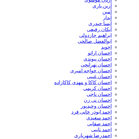
آرین یاری
آمین
آیدار
آیسا حیدری
آیکان رفیعی
ابراهیم چاردولی
ابوالفضل صالحی
اجوید
احسان اراتو
احسان پیوندی
احسان تهرانچی
احسان خواجه امیری
احسان غیبی
احسان کاکا و مهدی کاکازاده
احسان کریمی
احسان ناجی
احسان نی زن
احسان وحیدپور
احمد ابوذر خانی فرد
احمد سعیدی
احمد صفایی
احمد نایبی
احمدرضا شهریاری