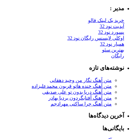
مدیر :
خرید بک لینک فالو
آپدیت نود 32
پسورد نود 32
اوکلی لایسنس رایگان نود 32
همیار نود 32
بهترین سئو
رایگان
نوشته‌های تازه
متن آهنگ نگار من وحید دهقانی
متن آهنگ خنده هاتو قربون محمدعلیزاده
متن آهنگ دریا بدون تو علی صدیقی
متن آهنگ آفتابگردون بردیا بهادر
متن آهنگ چرا ساکتی مهرادجم
آخرین دیدگاه‌ها
بایگانی‌ها