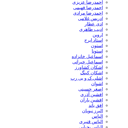
احمدرضا عزیزی
احمدرضا فهیمی
احمدرضا مرادی
ادریس غلامی
ادی عطار
ادیب طاهری
اروین
استاد ایرج
استون
استونا
اسماعیل خانزاده
اسماعیل خیراتی
اشکان کشاورز
اشکان کینگ
اشلی.ک و بی رپ
اشوان
اصغر حسینی
افشین آذری
افشین باران
افق باند
البرز نبویان
الیاس
الیاس قنبرى
الیاس یحیایی