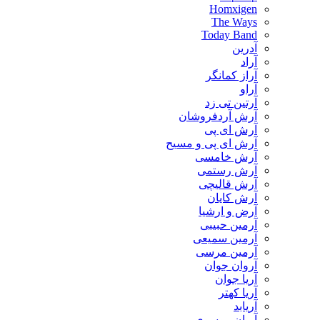
Homxigen
The Ways
Today Band
آدرین
آراد
آراز کمانگر
آراو
آرتین تی زد
آرش آردفروشان
آرش ای پی
آرش ای پی و مسیح
آرش خامسی
آرش رستمی
آرش قالیچی
آرش کایان
​آرض و ارشیا
آرمین حبیبی
آرمین سمیعی
آرمین مرسی
آروان جوان
آریا جوان
آریا کهتر
آریابد
آریان موسوی