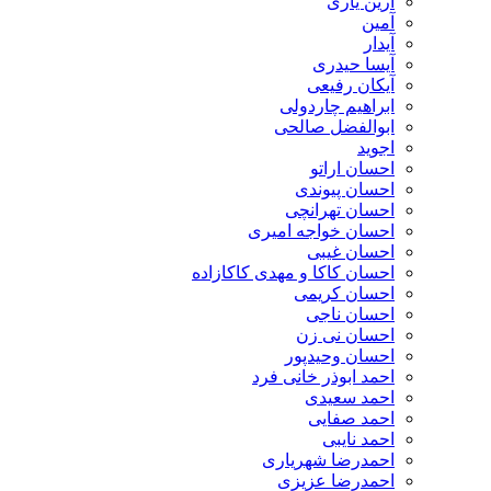
آرین یاری
آمین
آیدار
آیسا حیدری
آیکان رفیعی
ابراهیم چاردولی
ابوالفضل صالحی
اجوید
احسان اراتو
احسان پیوندی
احسان تهرانچی
احسان خواجه امیری
احسان غیبی
احسان کاکا و مهدی کاکازاده
احسان کریمی
احسان ناجی
احسان نی زن
احسان وحیدپور
احمد ابوذر خانی فرد
احمد سعیدی
احمد صفایی
احمد نایبی
احمدرضا شهریاری
احمدرضا عزیزی