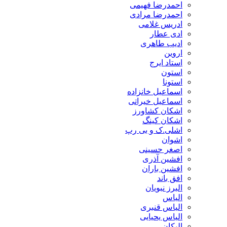
احمدرضا فهیمی
احمدرضا مرادی
ادریس غلامی
ادی عطار
ادیب طاهری
اروین
استاد ایرج
استون
استونا
اسماعیل خانزاده
اسماعیل خیراتی
اشکان کشاورز
اشکان کینگ
اشلی.ک و بی رپ
اشوان
اصغر حسینی
افشین آذری
افشین باران
افق باند
البرز نبویان
الیاس
الیاس قنبرى
الیاس یحیایی
الیکان