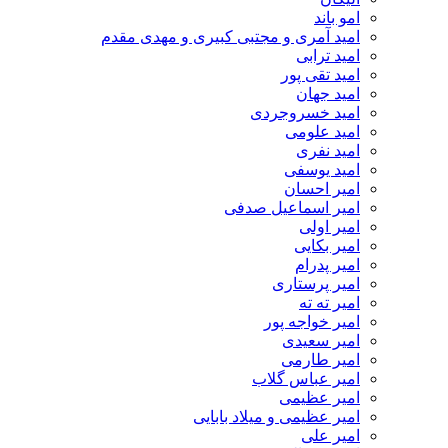
امو باند
امید آمری و مجتبی کبیری و مهدى مقدم
امید ترابی
امید تقی پور
امید جهان
امید خسروجردی
امید علومی
امید نفری
امید یوسفی
امیر احسان
امیر اسماعیل صدفی
امیر اولی
امیر بکایی
امیر پدرام
امیر پرستاری
امیر ته ته
امیر خواجه پور
امیر سعیدی
امیر طارمی
امیر عباس گلاب
امیر عظیمی
امیر عظیمی و میلاد بابایی
امیر علی