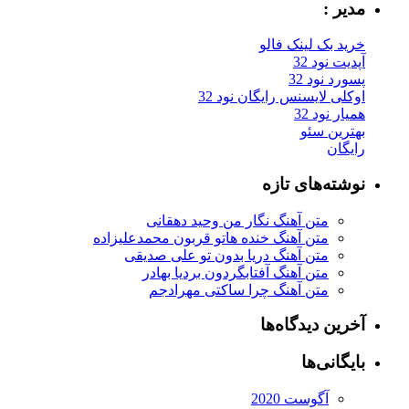
مدیر :
خرید بک لینک فالو
آپدیت نود 32
پسورد نود 32
اوکلی لایسنس رایگان نود 32
همیار نود 32
بهترین سئو
رایگان
نوشته‌های تازه
متن آهنگ نگار من وحید دهقانی
متن آهنگ خنده هاتو قربون محمدعلیزاده
متن آهنگ دریا بدون تو علی صدیقی
متن آهنگ آفتابگردون بردیا بهادر
متن آهنگ چرا ساکتی مهرادجم
آخرین دیدگاه‌ها
بایگانی‌ها
آگوست 2020