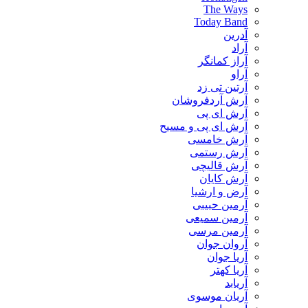
The Ways
Today Band
آدرین
آراد
آراز کمانگر
آراو
آرتین تی زد
آرش آردفروشان
آرش ای پی
آرش ای پی و مسیح
آرش خامسی
آرش رستمی
آرش قالیچی
آرش کایان
​آرض و ارشیا
آرمین حبیبی
آرمین سمیعی
آرمین مرسی
آروان جوان
آریا جوان
آریا کهتر
آریابد
آریان موسوی