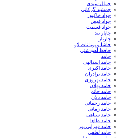
جمال سیدی
جمشید گرکانی
جواد خاکپور
جواد فیض
جواد قسمت
چاپار بند
چارتار
حاشا و پویا تات لاو
حافظ آهودشتی
حامد
حامد اسدالهی
حامد اکبری
حامد برادران
حامد بهروزی
حامد پهلان
حامد حاتم
حامد دلان
حامد رحمانی
حامد زمانی
حامد سیاهی
حامد طاها
حامد قهرایی پور
حامد لطفی