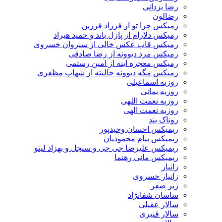
رضا یزدانی
رضالون
رمیکس چرا تو از فرزاد فرزین
رمیکس دلارام از پازل باند و حمید هیراد
رمیکس قاب عکس خالی از سیروان خسروی
رمیکس مرد دیوونه از رضا صادقی
رمیکس معجزه اینه از امین رستمی
رمیکس مگه دیوونه حالیته از شهاب مظفری
روزبه اسماعیلی
روزبه بمانی
روزبه نعمت اللهی
روزبه نعمت الهی
روناک بند
ریمیکس احسان وحیدپور
ریمیکس پیام محمودیان
ریمیکس علیرضا جی جی و سیجل و بهزاد لیتو
ریمیکس مانی رهنما
زانیار
زانیار خسروی
زیر صفر
ساسان شفانژاد
سالار عقیلی
سالار قنبری