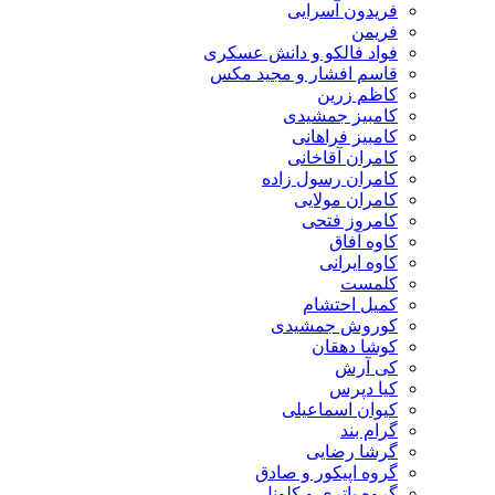
فریدون آسرایی
فریمن
فواد فالکو و دانش عسکری
قاسم افشار و مجید مکس
کاظم زرین
کامبیز جمشیدی
کامبیز فراهانی
کامران آقاخانی
کامران رسول زاده
کامران مولایی
کامروز فتحی
کاوه آفاق
کاوه ایرانی
کلمست
کمیل احتشام
کوروش جمشیدی
کوشا دهقان
کی آرش
کیا دپرس
کیوان اسماعیلی
گرام بند
گرشا رضایی
گروه اپیکور و صادق
گروه باتری و کلونل