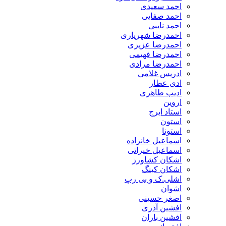
احمد سعیدی
احمد صفایی
احمد نایبی
احمدرضا شهریاری
احمدرضا عزیزی
احمدرضا فهیمی
احمدرضا مرادی
ادریس غلامی
ادی عطار
ادیب طاهری
اروین
استاد ایرج
استون
استونا
اسماعیل خانزاده
اسماعیل خیراتی
اشکان کشاورز
اشکان کینگ
اشلی.ک و بی رپ
اشوان
اصغر حسینی
افشین آذری
افشین باران