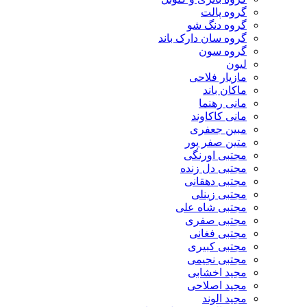
گروه پالت
گروه دنگ شو
گروه سان دارک باند
گروه سون
لیون
مازیار فلاحی
ماکان باند
مانی رهنما
مانی کاکاوند
مبین جعفری
متین صفر پور
مجتبی اورنگی
مجتبی دل زنده
مجتبی دهقانی
مجتبی زینلی
مجتبی شاه علی
مجتبی صفری
مجتبی فغانی
مجتبی کبیری
مجتبی نجیمی
مجید اخشابی
مجید اصلاحی
مجید الوند‎