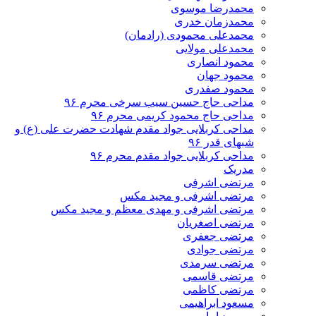
محمدرضا موسوی
محمدزمان خدری
محمدعلی محمودی (رادمان)
محمدعلی مولایی
محمود انصاری
محمود جهان
محمود صفدری
مداحی حاج حسین سیب سرخی محرم ۹۶
مداحی حاج محمود کریمی محرم ۹۶
مداحی کربلایی جواد مقدم شهادت حضرت علی (ع) و
شبهای قدر ۹۶
مداحی کربلایی جواد مقدم محرم ۹۶
مدریک
مرتضی اشرفی
مرتضی اشرفی و مجید مکس
مرتضی اشرفی و مهدی معظم و مجید مکس
مرتضی اصغریان
مرتضی جعفری
مرتضی جوادی
مرتضی سرمدی
مرتضی قاسمی
مرتضی کاظمی
مسعود ابراهیمی