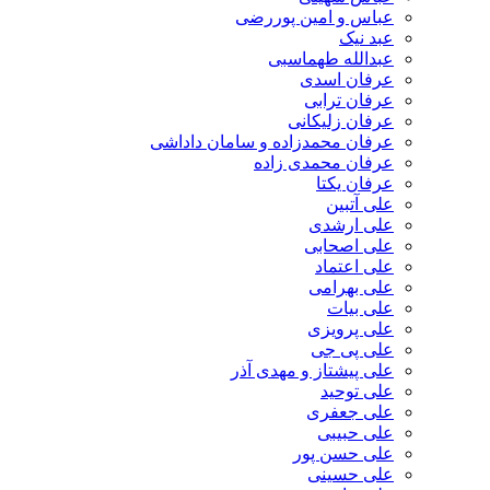
عباس و امین پوررضی
عبد نیک
عبدالله طهماسبی‎
عرفان اسدی
عرفان ترابی
عرفان زلیکانی
عرفان محمدزاده و سامان داداشی
عرفان محمدی زاده
عرفان یکتا
علی آتبین
علی ارشدی
علی اصحابی
علی اعتماد
علی بهرامی
علی بیات
علی پرویزی
علی پی جی
علی پیشتاز و مهدی آذر
علی توحید
علی جعفری
علی حبیبی
علی حسن پور
علی حسینی