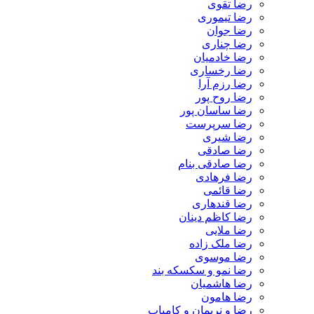
رضا تقوی
رضا تیموری
رضا جوان
رضا چناری
رضا خادمیان
رضا رخساری
رضا رزم آرا
رضا روح پور
رضا ساسان پور
رضا سرپرست
رضا شیری
رضا صادقی
رضا صادقی بنام
رضا فرهادی
رضا قائمی
رضا قندهاری
رضا کاظم دینان
رضا ملایی
رضا ملک زاده
رضا موسوی
رضا نمو و سکسکه بند
رضا هاشمیان
رضا هامون
رضا و نریمان و کامیاب