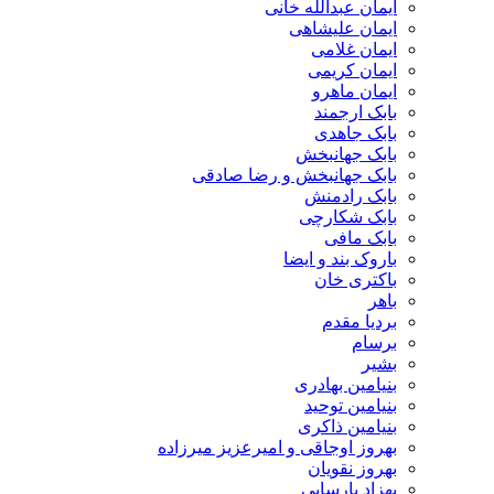
ایمان عبدالله خانی
ایمان علیشاهی
ایمان غلامی
ایمان کریمی
ایمان ماهرو
بابک ارجمند
بابک جاهدی
بابک جهانبخش
بابک جهانبخش و رضا صادقی
بابک رادمنش
بابک شکارچی
بابک مافی
باروک بند و ایضا
باکتری خان
باهر
بردیا مقدم
برسام
بشیر
بنیامین بهادری
بنیامین توحید
بنیامین ذاکری
بهروز اوجاقی و امیرعزیز میرزاده
بهروز نقویان
بهزاد پارسایی