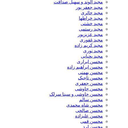
مجید الوند و سهیل صداقت
مجید جعفر پور
مجید حائری
مجید خراطها
مجید خشتی
مجید رستمی
مجید عزیزپور
مجید غفوری
مجید کریم زاده
مجید نوری
مجید یحیایی
محسن ابراری
محسن ابراهیم زاده
محسن بهمنی
محسن تاجیک
محسن جعفری
محسن چاوشی
محسن چاوشی و سینا سرلک
محسن سالم
محسن شاه محمدی
محسن صالحی
محسن علیزاده
محسن قمی
محسن لرد