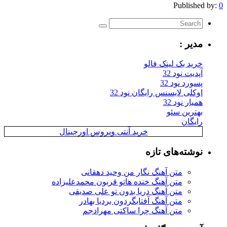
Published by:
0
مدیر :
خرید بک لینک فالو
آپدیت نود 32
پسورد نود 32
اوکلی لایسنس رایگان نود 32
همیار نود 32
بهترین سئو
رایگان
خرید آنتی ویروس اورجینال
نوشته‌های تازه
متن آهنگ نگار من وحید دهقانی
متن آهنگ خنده هاتو قربون محمدعلیزاده
متن آهنگ دریا بدون تو علی صدیقی
متن آهنگ آفتابگردون بردیا بهادر
متن آهنگ چرا ساکتی مهرادجم