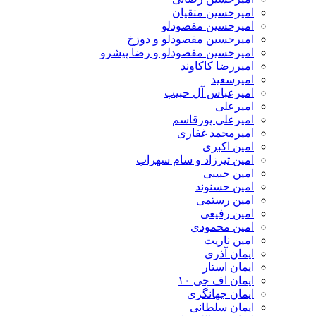
امیرحسین متقیان
امیرحسین مقصودلو
امیرحسین مقصودلو و دوزخ
امیرحسین مقصودلو و رضا پیشرو
امیررضا کاکاوند
امیرسعید
امیرعباس آل حبیب
امیرعلی
امیرعلی پورقاسم
امیرمحمد غفاری
امین اکبری
امین تیرزاد و سام سهراب
امین حبیبی
امین حسنوند
امین رستمی
امین رفیعی
امین محمودی
امین ناریت
ایمان آذری
ایمان استار
ایمان اف جی ۱۰
ایمان جهانگری
ایمان سلطانی