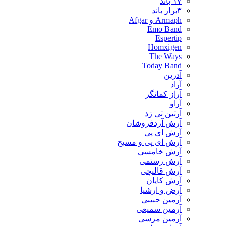
۱۷ باند
۳برار باند
Armaph و Afgar
Emo Band
Espertip
Homxigen
The Ways
Today Band
آدرین
آراد
آراز کمانگر
آراو
آرتین تی زد
آرش آردفروشان
آرش ای پی
آرش ای پی و مسیح
آرش خامسی
آرش رستمی
آرش قالیچی
آرش کایان
​آرض و ارشیا
آرمین حبیبی
آرمین سمیعی
آرمین مرسی