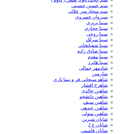
سید حسین حسینى
سید سجاد میر علائی
سیروان خسروی
سینا پرپری
سینا حجازی
سینا روحی
سینا سرلک
سینا شعبانخانی
سینا صادق زاده
سینا مقدم
سینا هاترد
شادمهر جمالی
شارمین
شاهد سبحانی فر و نیما تاری
شاهرخ افشار
شاهین خالدی
شاهین دانشجو
شاهین سیف
شاهین عبدهی
شاهین متولی
شایان شیرین
شایان ع 2
شایان قاسمی