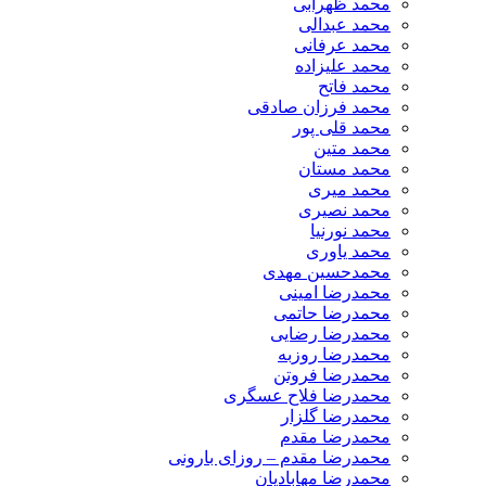
محمد ظهرابی
محمد عبدالی
محمد عرفانی
محمد علیزاده
محمد فاتح
محمد فرزان صادقی
محمد قلی پور
محمد متین
محمد مستان
محمد میری
محمد نصیری
محمد نورنیا
محمد یاوری
محمدحسین مهدی
محمدرضا امینی
محمدرضا حاتمی
محمدرضا رضایی
محمدرضا روزبه
محمدرضا فروتن
محمدرضا فلاح عسگری
محمدرضا گلزار
محمدرضا مقدم
محمدرضا مقدم – روزای بارونی
محمدرضا مهابادیان