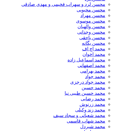
محسن لرد و سهراب فخیمی و مهدی صادقی
محسن محبوبی
محسن مهراد
محسن موسوی
محسن والهیان
محسن وجدانی
محسن یاحقی
محسن یگانه
محمد اچ اف
محمد اخوان
محمد اسماعیل زاده
محمد اصفهانی
محمد بهرامی
محمد جواد
محمد جواد درجزی
محمد حسین
محمد حسین طیبی نیا
محمد رضایی
محمد زرنوش
محمد زند وکیلی
محمد شعبانی و سجاد سیف
محمد شهاب قاسمی
​محمد شیردل