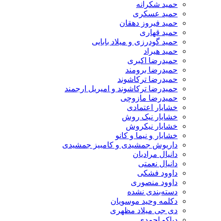
حمید شکرانه
حمید عسکری
حمید فیروز دهقان
حمید قهاری
حمید گودرزی و میلاد بابایی
حمید هیراد
حمیدرضا اکبری
حمیدرضا برومند
حمیدرضا ترکاشوند
حمیدرضا ترکاشوند و امیریل ارجمند
حمیدرضا مازوچی
خشایار اعتمادی
خشایار نیک روش
خشایار نیکروش
خشایار و نیما و کانو
داریوش جمشیدی و کامبیز جمشیدی
دانیال مرادیان
دانیال نعمتی
داوود فشکی
داوود منصوری
دسته‌بندی نشده
دکلمه وحید موسویان
دی جی میلاد مظهری
دیاکو احمدی