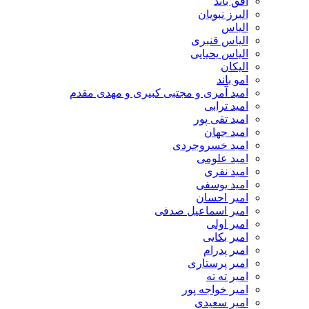
افق باند
البرز نبویان
الیاس
الیاس قنبرى
الیاس یحیایی
الیکان
امو باند
امید آمری و مجتبی کبیری و مهدى مقدم
امید ترابی
امید تقی پور
امید جهان
امید خسروجردی
امید علومی
امید نفری
امید یوسفی
امیر احسان
امیر اسماعیل صدفی
امیر اولی
امیر بکایی
امیر پدرام
امیر پرستاری
امیر ته ته
امیر خواجه پور
امیر سعیدی