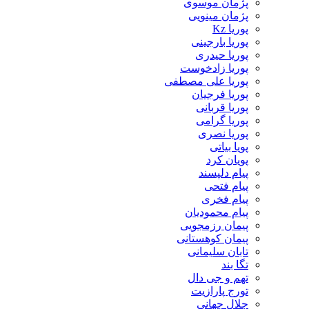
پژمان موسوی
پژمان مینویی
پوریا Kz
پوریا بارجینی
پوریا حیدری
پوریا زادخوست
پوریا علی مصطفی
پوریا فرجیان
پوریا قربانی
پوریا گرامی
پوریا نصری
پویا بیاتی
پویان کرد
پیام دلپسند
پیام فتحی
پیام فخری
پیام محمودیان
پیمان رزمجویی
پیمان کوهستانی
تابان سلیمانی
تگا بند
تهم و جی دال
تورج پارازیت
جلال جهانی