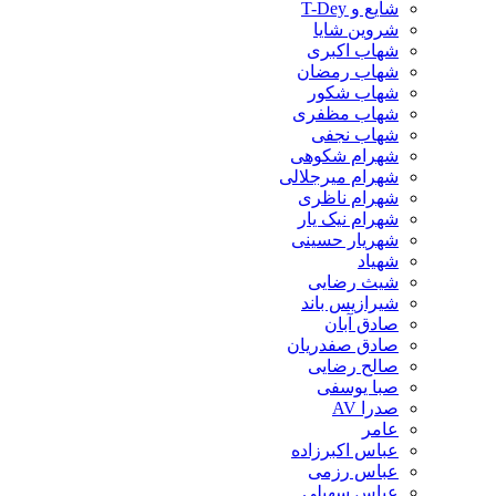
شایع و T-Dey
شروین شایا
شهاب اکبری
شهاب رمضان
شهاب شکور
شهاب مظفری
شهاب نجفی
شهرام شکوهی
شهرام میرجلالی
شهرام ناظری
شهرام نیک یار
شهریار حسینی
شهیاد
شیث رضایی
شیرازیس باند
صادق آبان
صادق صفدریان
صالح رضایی
صبا یوسفی
صدرا AV
عامر
عباس اکبرزاده
عباس رزمی
عباس سهیلی