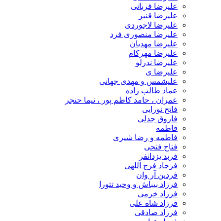
علیرضا قربانی
علیرضا قنبر
علیرضا لاجوردی
علیرضا منصوری فرد
علیرضا مهدیان
علیرضا مهرکام
علیرضا ندرلو
علیرضا ی
علیشمس و مهدی جهانی
عماد طالب زاده
عمران ، حامد کاظم پور ، نیما حنجر
فاتح نورایی
فاروق جدلی
فاطمه
فاطمه و رضا شیری
فتاح فتحی
فربد یزدانفر
فرجاد فرج اللهی
فردین آر وان
فرزاد بیباش و وحید تتورا
فرزاد خرمی
فرزاد شاه علی
فرزاد صادقی