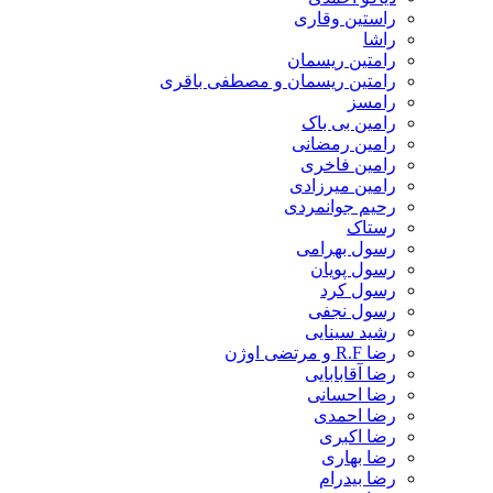
راستین وقاری
راشا
رامتین ریسمان
رامتین ریسمان و مصطفی باقری
رامسز
رامین بی باک
رامین رمضانی
رامین فاخری
رامین میرزادی
رحیم جوانمردی
رستاک
رسول بهرامی
رسول پویان
رسول کرد
رسول نجفی
رشید سینایی
رضا R.F و مرتضی اوژن
رضا آقابابایی
رضا احسانی
رضا احمدی
رضا اکبری
رضا بهاری
رضا بیدرام