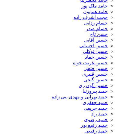
حامد محضرنیا
حامد ملک پور
حامد همایون
حجت اشرف زاده
حسام ردایی
حسام صدر
حسن تاج
حسین آقایی
حسین احسانی
حسین توکلی
حسین حماد
حسین غربت خواه
حسین فتحی
حسین قنبری
حسین گنجی
حسین گودرزی
حمید پیروزنیا
حمید تهرانی و مهدی نبی زاده
حمید جعفری
حمید حریفی
حمید راد
حمید رضوی
حمید رفیع پور
حمید رفیعی