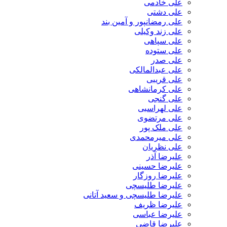
علی خادمی
علی دشتی
علی رمضانپور و آمین بند
علی زند وکیلی
علی سپاهی
علی ستوده
علی صدر
علی عبدالمالکی
علی قریبی
علی کرمانشاهی
علی گنجی
علی لهراسبی
علی مرتضوی
علی ملک پور
علی میرمحمدی
علی نظریان
علیرضا آذر
علیرضا حسینی
علیرضا روزگار
علیرضا طلیسچی
علیرضا طلیسچی و سعید آتانی
علیرضا ظریف
علیرضا عباسی
علیرضا قاضی