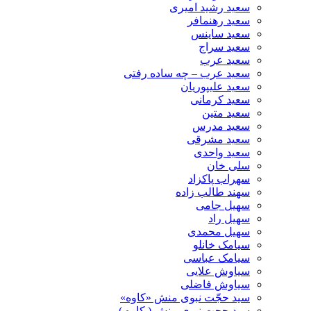
سعید رشید امیری
سعید رهنمافر
سعید ساینس
سعید سراج
سعید عرب
سعید عرب – چه ساده رفتی
سعید علیپوریان
سعید کرمانی
سعید متین
سعید مدرس
سعید مشرقی
سعید واحدی
سلی خان
سهراب پاکزاد
سهند طالب زاده
سهیل جامی
سهیل راد
سهیل محمدی
سیامک خانلو
سیامک عباسی
سیاوش علایی
سیاوش فاضلی
سید حجّت نبوی منش «کاوه»
سید حجت نبوی منش ( کاوه )