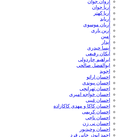
آروان جوان
آریا جوان
آریا کهتر
آریابد
آریان موسوی
آرین یاری
آمین
آیدار
آیسا حیدری
آیکان رفیعی
ابراهیم چاردولی
ابوالفضل صالحی
اجوید
احسان اراتو
احسان پیوندی
احسان تهرانچی
احسان خواجه امیری
احسان غیبی
احسان کاکا و مهدی کاکازاده
احسان کریمی
احسان ناجی
احسان نی زن
احسان وحیدپور
احمد ابوذر خانی فرد