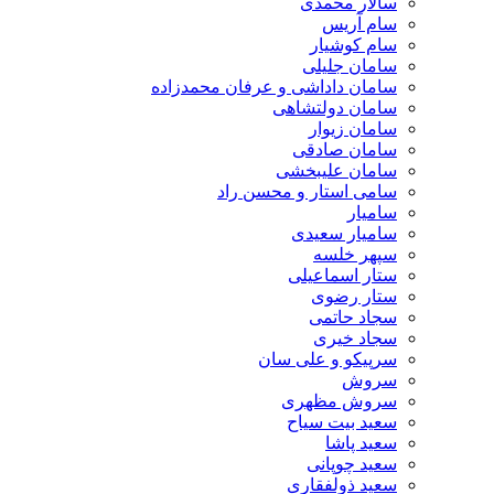
سالار محمدی
سام آریس
سام کوشیار
سامان جلیلی
سامان داداشی و عرفان محمدزاده
سامان دولتشاهی
سامان زیوار
سامان صادقی
سامان علیبخشی
سامی استار و محسن راد
سامیار
سامیار سعیدی
سپهر خلسه
ستار اسماعیلی
ستار رضوی
سجاد حاتمی
سجاد خیری
سرپیکو و علی سان
سروش
سروش مظهری
سعید بیت سیاح
سعید پاشا
سعید چوپانی
سعید ذولفقاری