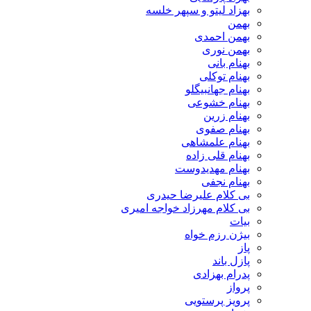
بهزاد لیتو و سپهر خلسه
بهمن
بهمن احمدی
بهمن نوری
بهنام بانی
بهنام توکلی
بهنام جهانبیگلو
بهنام خشوعی
بهنام زرین
بهنام صفوی
بهنام علمشاهی
بهنام قلی زاده
بهنام مهدیدوست
بهنام نجفی
بی کلام علیرضا حیدری
بی کلام مهرزاد خواجه امیری
بیات
بیژن رزم خواه
پاز
پازل باند
پدرام بهزادی
پرواز
پرویز پرستویی