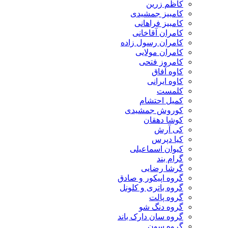
کاظم زرین
کامبیز جمشیدی
کامبیز فراهانی
کامران آقاخانی
کامران رسول زاده
کامران مولایی
کامروز فتحی
کاوه آفاق
کاوه ایرانی
کلمست
کمیل احتشام
کوروش جمشیدی
کوشا دهقان
کی آرش
کیا دپرس
کیوان اسماعیلی
گرام بند
گرشا رضایی
گروه اپیکور و صادق
گروه باتری و کلونل
گروه پالت
گروه دنگ شو
گروه سان دارک باند
گروه سون