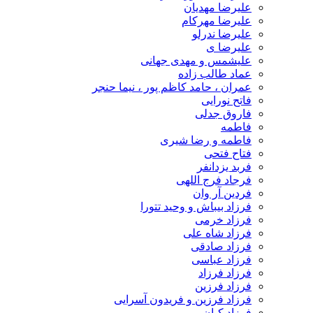
علیرضا مهدیان
علیرضا مهرکام
علیرضا ندرلو
علیرضا ی
علیشمس و مهدی جهانی
عماد طالب زاده
عمران ، حامد کاظم پور ، نیما حنجر
فاتح نورایی
فاروق جدلی
فاطمه
فاطمه و رضا شیری
فتاح فتحی
فربد یزدانفر
فرجاد فرج اللهی
فردین آر وان
فرزاد بیباش و وحید تتورا
فرزاد خرمی
فرزاد شاه علی
فرزاد صادقی
فرزاد عباسی
فرزاد فرزاد
فرزاد فرزین
فرزاد فرزین و فریدون آسرایی
فرزاد کیان