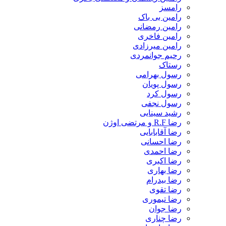
رامسز
رامین بی باک
رامین رمضانی
رامین فاخری
رامین میرزادی
رحیم جوانمردی
رستاک
رسول بهرامی
رسول پویان
رسول کرد
رسول نجفی
رشید سینایی
رضا R.F و مرتضی اوژن
رضا آقابابایی
رضا احسانی
رضا احمدی
رضا اکبری
رضا بهاری
رضا بیدرام
رضا تقوی
رضا تیموری
رضا جوان
رضا چناری