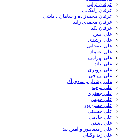
عرفان ترابی
عرفان زلیکانی
عرفان محمدزاده و سامان داداشی
عرفان محمدی زاده
عرفان یکتا
علی آتبین
علی ارشدی
علی اصحابی
علی اعتماد
علی بهرامی
علی بیات
علی پرویزی
علی پی جی
علی پیشتاز و مهدی آذر
علی توحید
علی جعفری
علی حبیبی
علی حسن پور
علی حسینی
علی خادمی
علی دشتی
علی رمضانپور و آمین بند
علی زند وکیلی