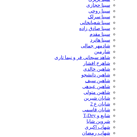
سینا حجازی
سینا روحی
سینا سرلک
سینا شعبانخانی
سینا صادق زاده
سینا مقدم
سینا هاترد
شادمهر جمالی
شارمین
شاهد سبحانی فر و نیما تاری
شاهرخ افشار
شاهین خالدی
شاهین دانشجو
شاهین سیف
شاهین عبدهی
شاهین متولی
شایان شیرین
شایان ع 2
شایان قاسمی
شایع و T-Dey
شروین شایا
شهاب اکبری
شهاب رمضان