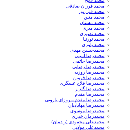
محمد فاتح
محمد فرزان صادقی
محمد قلی پور
محمد متین
محمد مستان
محمد میری
محمد نصیری
محمد نورنیا
محمد یاوری
محمدحسین مهدی
محمدرضا امینی
محمدرضا حاتمی
محمدرضا رضایی
محمدرضا روزبه
محمدرضا فروتن
محمدرضا فلاح عسگری
محمدرضا گلزار
محمدرضا مقدم
محمدرضا مقدم – روزای بارونی
محمدرضا مهابادیان
محمدرضا موسوی
محمدزمان خدری
محمدعلی محمودی (رادمان)
محمدعلی مولایی