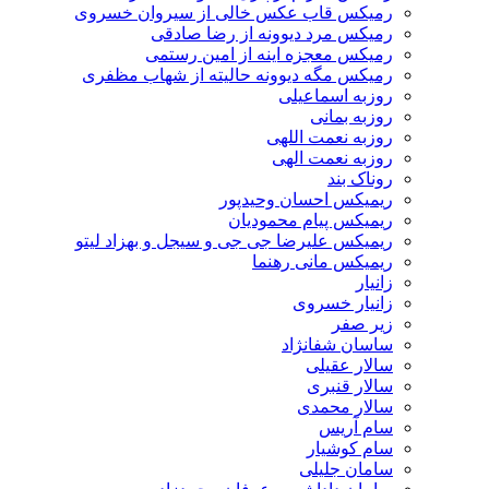
رمیکس قاب عکس خالی از سیروان خسروی
رمیکس مرد دیوونه از رضا صادقی
رمیکس معجزه اینه از امین رستمی
رمیکس مگه دیوونه حالیته از شهاب مظفری
روزبه اسماعیلی
روزبه بمانی
روزبه نعمت اللهی
روزبه نعمت الهی
روناک بند
ریمیکس احسان وحیدپور
ریمیکس پیام محمودیان
ریمیکس علیرضا جی جی و سیجل و بهزاد لیتو
ریمیکس مانی رهنما
زانیار
زانیار خسروی
زیر صفر
ساسان شفانژاد
سالار عقیلی
سالار قنبری
سالار محمدی
سام آریس
سام کوشیار
سامان جلیلی