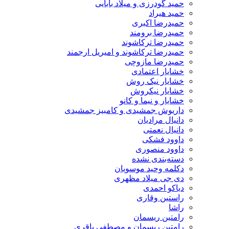
حمید گودرزی و میلاد بابایی
حمید هیراد
حمیدرضا اکبری
حمیدرضا برومند
حمیدرضا ترکاشوند
حمیدرضا ترکاشوند و امیریل ارجمند
حمیدرضا مازوچی
خشایار اعتمادی
خشایار نیک روش
خشایار نیکروش
خشایار و نیما و کانو
داریوش جمشیدی و کامبیز جمشیدی
دانیال مرادیان
دانیال نعمتی
داوود فشکی
داوود منصوری
دسته‌بندی نشده
دکلمه وحید موسویان
دی جی میلاد مظهری
دیاکو احمدی
راستین وقاری
راشا
رامتین ریسمان
رامتین ریسمان و مصطفی باقری