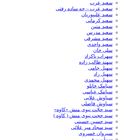
سعید عرب
سعید عرب – چه ساده رفتی
سعید علیپوریان
سعید کرمانی
سعید متین
سعید مدرس
سعید مشرقی
سعید واحدی
سلی خان
سهراب پاکزاد
سهند طالب زاده
سهیل جامی
سهیل راد
سهیل محمدی
سیامک خانلو
سیامک عباسی
سیاوش علایی
سیاوش فاضلی
سید حجّت نبوی منش «کاوه»
سید حجت نبوی منش ( کاوه )
سید حسین حسینى
سید سجاد میر علائی
سیروان خسروی
سینا پرپری