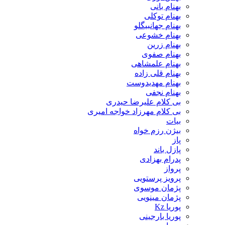
بهنام بانی
بهنام توکلی
بهنام جهانبیگلو
بهنام خشوعی
بهنام زرین
بهنام صفوی
بهنام علمشاهی
بهنام قلی زاده
بهنام مهدیدوست
بهنام نجفی
بی کلام علیرضا حیدری
بی کلام مهرزاد خواجه امیری
بیات
بیژن رزم خواه
پاز
پازل باند
پدرام بهزادی
پرواز
پرویز پرستویی
پژمان موسوی
پژمان مینویی
پوریا Kz
پوریا بارجینی