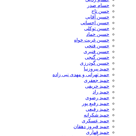
حسام صدر
حسن تاج
حسین آقایی
حسین احسانی
حسین توکلی
حسین حماد
حسین غربت خواه
حسین فتحی
حسین قنبری
حسین گنجی
حسین گودرزی
حمید پیروزنیا
حمید تهرانی و مهدی نبی زاده
حمید جعفری
حمید حریفی
حمید راد
حمید رضوی
حمید رفیع پور
حمید رفیعی
حمید شکرانه
حمید عسکری
حمید فیروز دهقان
حمید قهاری