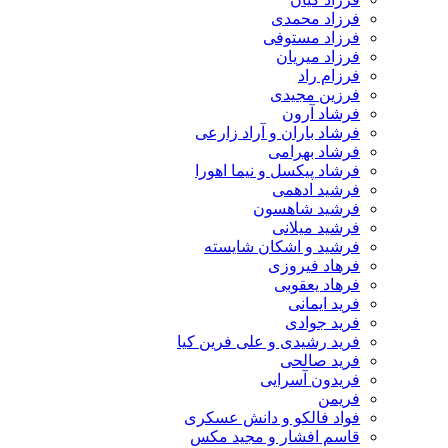
فرزاد محمدی
فرزاد مستوفی
فرزاد میریان
فرزام راد
فرزین مجیدی
فرشاد آرون
فرشاد باران و آراد زارعی
فرشاد بهرامی
فرشاد پیکسل و نیما اهورا
فرشید ادهمی
فرشید شاهسون
فرشید میلانی
فرشید و اشکان شایسته
فرهاد فیروزی
فرهاد یعقوبی
فرید ایمانی
فرید جوادی
فرید رشیدی و علی فرین کیا
فرید صالحی
فریدون آسرایی
فریمن
فواد فالکو و دانش عسکری
قاسم افشار و مجید مکس