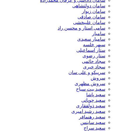
سامان داداشی و عرفان محمدزاده
سامان دولتشاهی
سامان زیوار
سامان صادقی
سامان علیبخشی
سامی استار و محسن راد
سامیار
سامیار سعیدی
سپهر خلسه
ستار اسماعیلی
ستار رضوی
سجاد حاتمی
سجاد خیری
سرپیکو و علی سان
سروش
سروش مظهری
سعید بیت سیاح
سعید پاشا
سعید چوپانی
سعید ذولفقاری
سعید رشید امیری
سعید رهنمافر
سعید ساینس
سعید سراج