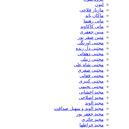
لیون
مازیار فلاحی
ماکان باند
مانی رهنما
مانی کاکاوند
مبین جعفری
متین صفر پور
مجتبی اورنگی
مجتبی دل زنده
مجتبی دهقانی
مجتبی زینلی
مجتبی شاه علی
مجتبی صفری
مجتبی فغانی
مجتبی کبیری
مجتبی نجیمی
مجید اخشابی
مجید اصلاحی
مجید الوند‎
مجید الوند و سهیل صداقت
مجید جعفر پور
مجید حائری
مجید خراطها