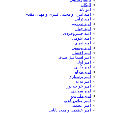
الیکان
امو باند
امید آمری و مجتبی کبیری و مهدى مقدم
امید ترابی
امید تقی پور
امید جهان
امید خسروجردی
امید علومی
امید نفری
امید یوسفی
امیر احسان
امیر اسماعیل صدفی
امیر اولی
امیر بکایی
امیر پدرام
امیر پرستاری
امیر ته ته
امیر خواجه پور
امیر سعیدی
امیر طارمی
امیر عباس گلاب
امیر عظیمی
امیر عظیمی و میلاد بابایی