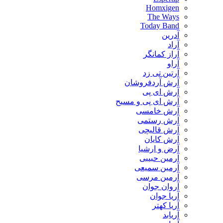
Homxigen
The Ways
Today Band
آدرین
آراد
آراز کمانگر
آراو
آرتین تی زد
آرش آردفروشان
آرش ای پی
آرش ای پی و مسیح
آرش خامسی
آرش رستمی
آرش قالیچی
آرش کایان
​آرض و ارشیا
آرمین حبیبی
آرمین سمیعی
آرمین مرسی
آروان جوان
آریا جوان
آریا کهتر
آریابد