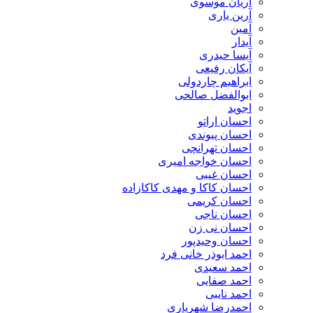
آریان موسوی
آرین یاری
آمین
آیدار
آیسا حیدری
آیکان رفیعی
ابراهیم چاردولی
ابوالفضل صالحی
اجوید
احسان اراتو
احسان پیوندی
احسان تهرانچی
احسان خواجه امیری
احسان غیبی
احسان کاکا و مهدی کاکازاده
احسان کریمی
احسان ناجی
احسان نی زن
احسان وحیدپور
احمد ابوذر خانی فرد
احمد سعیدی
احمد صفایی
احمد نایبی
احمدرضا شهریاری