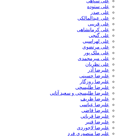
علی سپاهی
علی ستوده
علی صدر
علی عبدالمالکی
علی قریبی
علی کرمانشاهی
علی گنجی
علی لهراسبی
علی مرتضوی
علی ملک پور
علی میرمحمدی
علی نظریان
علیرضا آذر
علیرضا حسینی
علیرضا روزگار
علیرضا طلیسچی
علیرضا طلیسچی و سعید آتانی
علیرضا ظریف
علیرضا عباسی
علیرضا قاضی
علیرضا قربانی
علیرضا قنبر
علیرضا لاجوردی
علیرضا منصوری فرد