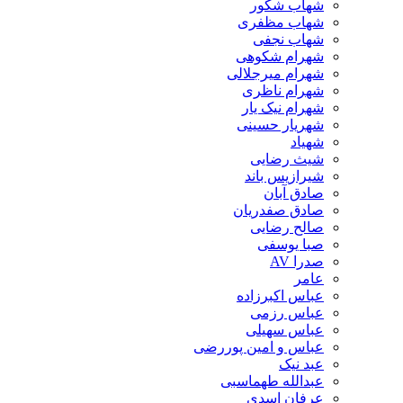
شهاب شکور
شهاب مظفری
شهاب نجفی
شهرام شکوهی
شهرام میرجلالی
شهرام ناظری
شهرام نیک یار
شهریار حسینی
شهیاد
شیث رضایی
شیرازیس باند
صادق آبان
صادق صفدریان
صالح رضایی
صبا یوسفی
صدرا AV
عامر
عباس اکبرزاده
عباس رزمی
عباس سهیلی
عباس و امین پوررضی
عبد نیک
عبدالله طهماسبی‎
عرفان اسدی