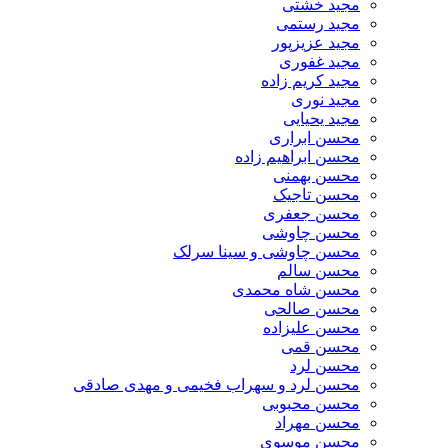
مجید خشتی
مجید رستمی
مجید عزیزپور
مجید غفوری
مجید کریم زاده
مجید نوری
مجید یحیایی
محسن ابراری
محسن ابراهیم زاده
محسن بهمنی
محسن تاجیک
محسن جعفری
محسن چاوشی
محسن چاوشی و سینا سرلک
محسن سالم
محسن شاه محمدی
محسن صالحی
محسن علیزاده
محسن قمی
محسن لرد
محسن لرد و سهراب فخیمی و مهدی صادقی
محسن محبوبی
محسن مهراد
محسن موسوی