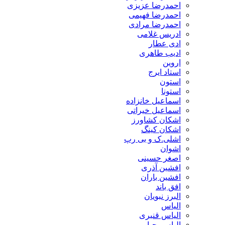
احمدرضا عزیزی
احمدرضا فهیمی
احمدرضا مرادی
ادریس غلامی
ادی عطار
ادیب طاهری
اروین
استاد ایرج
استون
استونا
اسماعیل خانزاده
اسماعیل خیراتی
اشکان کشاورز
اشکان کینگ
اشلی.ک و بی رپ
اشوان
اصغر حسینی
افشین آذری
افشین باران
افق باند
البرز نبویان
الیاس
الیاس قنبرى
الیاس یحیایی