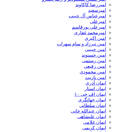
امیررضا کاکاوند
امیرسعید
امیرعباس آل حبیب
امیرعلی
امیرعلی پورقاسم
امیرمحمد غفاری
امین اکبری
امین تیرزاد و سام سهراب
امین حبیبی
امین حسنوند
امین رستمی
امین رفیعی
امین محمودی
امین ناریت
ایمان آذری
ایمان استار
ایمان اف جی ۱۰
ایمان جهانگری
ایمان سلطانی
ایمان عبدالله خانی
ایمان علیشاهی
ایمان غلامی
ایمان کریمی