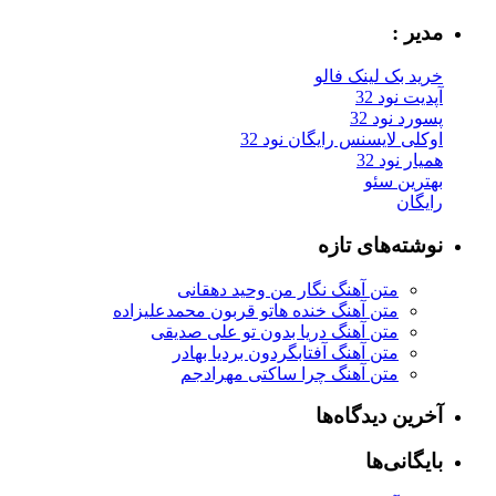
مدیر :
خرید بک لینک فالو
آپدیت نود 32
پسورد نود 32
اوکلی لایسنس رایگان نود 32
همیار نود 32
بهترین سئو
رایگان
نوشته‌های تازه
متن آهنگ نگار من وحید دهقانی
متن آهنگ خنده هاتو قربون محمدعلیزاده
متن آهنگ دریا بدون تو علی صدیقی
متن آهنگ آفتابگردون بردیا بهادر
متن آهنگ چرا ساکتی مهرادجم
آخرین دیدگاه‌ها
بایگانی‌ها