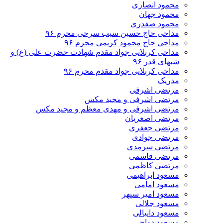
محمود انصاری
محمود جهان
محمود صفدری
مداحی حاج حسین سیب سرخی محرم ۹۶
مداحی حاج محمود کریمی محرم ۹۶
مداحی کربلایی جواد مقدم شهادت حضرت علی (ع) و
شبهای قدر ۹۶
مداحی کربلایی جواد مقدم محرم ۹۶
مدریک
مرتضی اشرفی
مرتضی اشرفی و مجید مکس
مرتضی اشرفی و مهدی معظم و مجید مکس
مرتضی اصغریان
مرتضی جعفری
مرتضی جوادی
مرتضی سرمدی
مرتضی قاسمی
مرتضی کاظمی
مسعود ابراهیمی
مسعود امامی
مسعود امیر سپهر
مسعود جلالی
مسعود دانیالی
مسعود دواچی