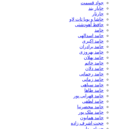
جواد قسمت
چاپار بند
چارتار
حاشا و پویا تات لاو
حافظ آهودشتی
حامد
حامد اسدالهی
حامد اکبری
حامد برادران
حامد بهروزی
حامد پهلان
حامد حاتم
حامد دلان
حامد رحمانی
حامد زمانی
حامد سیاهی
حامد طاها
حامد قهرایی پور
حامد لطفی
حامد محضرنیا
حامد ملک پور
حامد همایون
حجت اشرف زاده
حسام ردایی