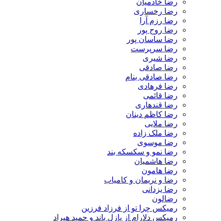
رضا خادمیان
رضا رخساری
رضا رزم آرا
رضا روح پور
رضا ساسان پور
رضا سرپرست
رضا شیری
رضا صادقی
رضا صادقی بنام
رضا فرهادی
رضا قائمی
رضا قندهاری
رضا کاظم دینان
رضا ملایی
رضا ملک زاده
رضا موسوی
رضا نمو و سکسکه بند
رضا هاشمیان
رضا هامون
رضا و نریمان و کامیاب
رضا یزدانی
رضالون
رمیکس چرا تو از فرزاد فرزین
رمیکس دلارام از پازل باند و حمید هیراد