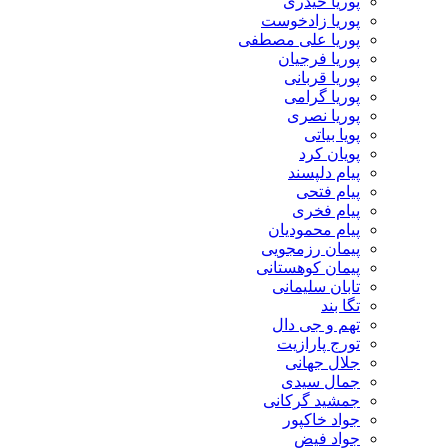
پوریا حیدری
پوریا زادخوست
پوریا علی مصطفی
پوریا فرجیان
پوریا قربانی
پوریا گرامی
پوریا نصری
پویا بیاتی
پویان کرد
پیام دلپسند
پیام فتحی
پیام فخری
پیام محمودیان
پیمان رزمجویی
پیمان کوهستانی
تابان سلیمانی
تگا بند
تهم و جی دال
تورج پارازیت
جلال جهانی
جمال سیدی
جمشید گرکانی
جواد خاکپور
جواد فیض