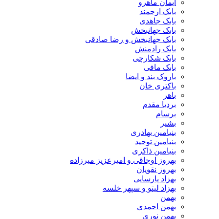
ایمان ماهرو
بابک ارجمند
بابک جاهدی
بابک جهانبخش
بابک جهانبخش و رضا صادقی
بابک رادمنش
بابک شکارچی
بابک مافی
باروک بند و ایضا
باکتری خان
باهر
بردیا مقدم
برسام
بشیر
بنیامین بهادری
بنیامین توحید
بنیامین ذاکری
بهروز اوجاقی و امیرعزیز میرزاده
بهروز نقویان
بهزاد پارسایی
بهزاد لیتو و سپهر خلسه
بهمن
بهمن احمدی
بهمن نوری