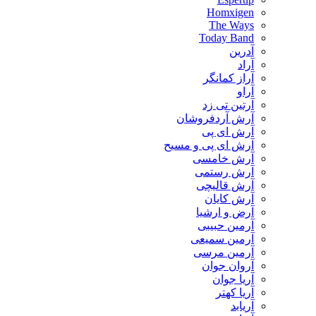
Homxigen
The Ways
Today Band
آدرین
آراد
آراز کمانگر
آراو
آرتین تی زد
آرش آردفروشان
آرش ای پی
آرش ای پی و مسیح
آرش خامسی
آرش رستمی
آرش قالیچی
آرش کایان
​آرض و ارشیا
آرمین حبیبی
آرمین سمیعی
آرمین مرسی
آروان جوان
آریا جوان
آریا کهتر
آریابد