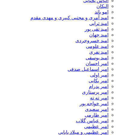
الیاس یحیایی
الیکان
امو باند
امید آمری و مجتبی کبیری و مهدى مقدم
امید ترابی
امید تقی پور
امید جهان
امید خسروجردی
امید علومی
امید نفری
امید یوسفی
امیر احسان
امیر اسماعیل صدفی
امیر اولی
امیر بکایی
امیر پدرام
امیر پرستاری
امیر ته ته
امیر خواجه پور
امیر سعیدی
امیر طارمی
امیر عباس گلاب
امیر عظیمی
امیر عظیمی و میلاد بابایی