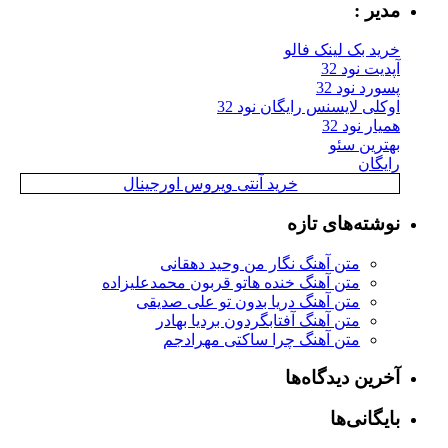
مدیر :
خرید بک لینک فالو
آپدیت نود 32
پسورد نود 32
اوکلی لایسنس رایگان نود 32
همیار نود 32
بهترین سئو
رایگان
خرید آنتی ویروس اورجینال
نوشته‌های تازه
متن آهنگ نگار من وحید دهقانی
متن آهنگ خنده هاتو قربون محمدعلیزاده
متن آهنگ دریا بدون تو علی صدیقی
متن آهنگ آفتابگردون بردیا بهادر
متن آهنگ چرا ساکتی مهرادجم
آخرین دیدگاه‌ها
بایگانی‌ها