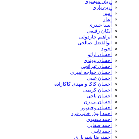
آریان موسوی
آرین یاری
آمین
آیدار
آیسا حیدری
آیکان رفیعی
ابراهیم چاردولی
ابوالفضل صالحی
اجوید
احسان اراتو
احسان پیوندی
احسان تهرانچی
احسان خواجه امیری
احسان غیبی
احسان کاکا و مهدی کاکازاده
احسان کریمی
احسان ناجی
احسان نی زن
احسان وحیدپور
احمد ابوذر خانی فرد
احمد سعیدی
احمد صفایی
احمد نایبی
احمدرضا شهریاری