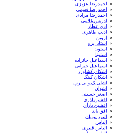
احمدرضا عزیزی
احمدرضا فهیمی
احمدرضا مرادی
ادریس غلامی
ادی عطار
ادیب طاهری
اروین
استاد ایرج
استون
استونا
اسماعیل خانزاده
اسماعیل خیراتی
اشکان کشاورز
اشکان کینگ
اشلی.ک و بی رپ
اشوان
اصغر حسینی
افشین آذری
افشین باران
افق باند
البرز نبویان
الیاس
الیاس قنبرى