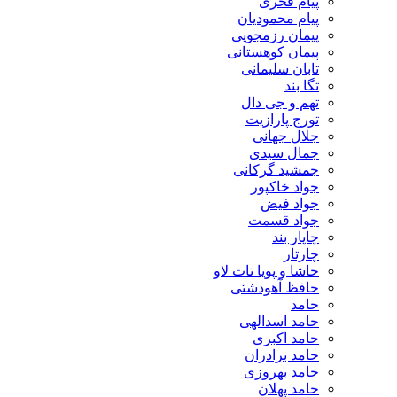
پیام فخری
پیام محمودیان
پیمان رزمجویی
پیمان کوهستانی
تابان سلیمانی
تگا بند
تهم و جی دال
تورج پارازیت
جلال جهانی
جمال سیدی
جمشید گرکانی
جواد خاکپور
جواد فیض
جواد قسمت
چاپار بند
چارتار
حاشا و پویا تات لاو
حافظ آهودشتی
حامد
حامد اسدالهی
حامد اکبری
حامد برادران
حامد بهروزی
حامد پهلان