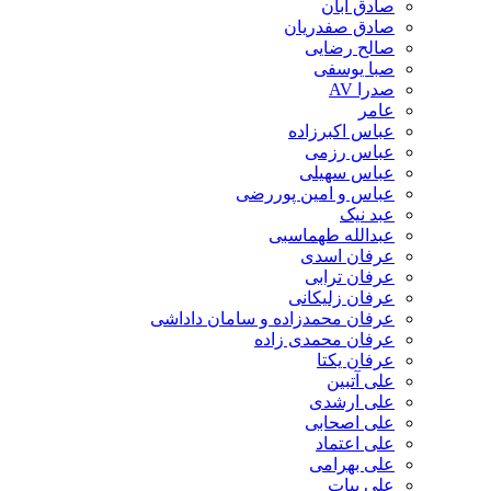
صادق آبان
صادق صفدریان
صالح رضایی
صبا یوسفی
صدرا AV
عامر
عباس اکبرزاده
عباس رزمی
عباس سهیلی
عباس و امین پوررضی
عبد نیک
عبدالله طهماسبی‎
عرفان اسدی
عرفان ترابی
عرفان زلیکانی
عرفان محمدزاده و سامان داداشی
عرفان محمدی زاده
عرفان یکتا
علی آتبین
علی ارشدی
علی اصحابی
علی اعتماد
علی بهرامی
علی بیات