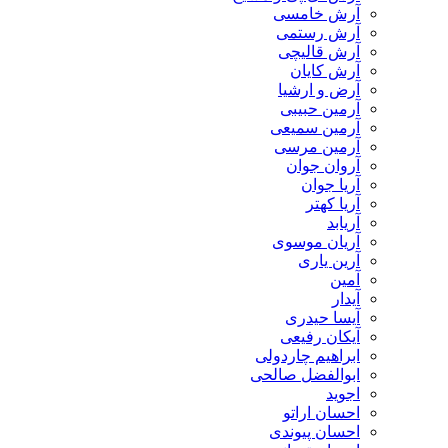
آرش خامسی
آرش رستمی
آرش قالیچی
آرش کایان
​آرض و ارشیا
آرمین حبیبی
آرمین سمیعی
آرمین مرسی
آروان جوان
آریا جوان
آریا کهتر
آریابد
آریان موسوی
آرین یاری
آمین
آیدار
آیسا حیدری
آیکان رفیعی
ابراهیم چاردولی
ابوالفضل صالحی
اجوید
احسان اراتو
احسان پیوندی