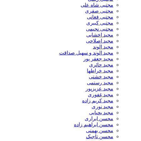
مجتبی شاه علی
مجتبی صفری
مجتبی فغانی
مجتبی کبیری
مجتبی نجیمی
مجید اخشابی
مجید اصلاحی
مجید الوند‎
مجید الوند و سهیل صداقت
مجید جعفر پور
مجید حائری
مجید خراطها
مجید خشتی
مجید رستمی
مجید عزیزپور
مجید غفوری
مجید کریم زاده
مجید نوری
مجید یحیایی
محسن ابراری
محسن ابراهیم زاده
محسن بهمنی
محسن تاجیک