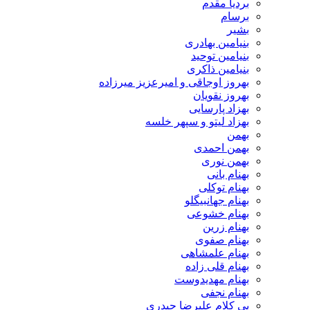
بردیا مقدم
برسام
بشیر
بنیامین بهادری
بنیامین توحید
بنیامین ذاکری
بهروز اوجاقی و امیرعزیز میرزاده
بهروز نقویان
بهزاد پارسایی
بهزاد لیتو و سپهر خلسه
بهمن
بهمن احمدی
بهمن نوری
بهنام بانی
بهنام توکلی
بهنام جهانبیگلو
بهنام خشوعی
بهنام زرین
بهنام صفوی
بهنام علمشاهی
بهنام قلی زاده
بهنام مهدیدوست
بهنام نجفی
بی کلام علیرضا حیدری