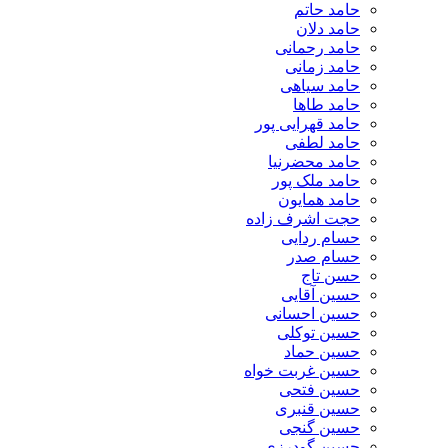
حامد حاتم
حامد دلان
حامد رحمانی
حامد زمانی
حامد سیاهی
حامد طاها
حامد قهرایی پور
حامد لطفی
حامد محضرنیا
حامد ملک پور
حامد همایون
حجت اشرف زاده
حسام ردایی
حسام صدر
حسن تاج
حسین آقایی
حسین احسانی
حسین توکلی
حسین حماد
حسین غربت خواه
حسین فتحی
حسین قنبری
حسین گنجی
حسین گودرزی