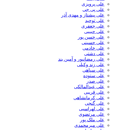
علی پرویزی
علی پی جی
علی پیشتاز و مهدی آذر
علی توحید
علی جعفری
علی حبیبی
علی حسن پور
علی حسینی
علی خادمی
علی دشتی
علی رمضانپور و آمین بند
علی زند وکیلی
علی سپاهی
علی ستوده
علی صدر
علی عبدالمالکی
علی قریبی
علی کرمانشاهی
علی گنجی
علی لهراسبی
علی مرتضوی
علی ملک پور
علی میرمحمدی