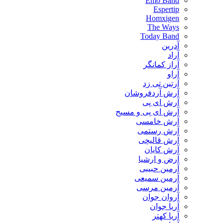
Emo Band
Espertip
Homxigen
The Ways
Today Band
آدرین
آراد
آراز کمانگر
آراو
آرتین تی زد
آرش آردفروشان
آرش ای پی
آرش ای پی و مسیح
آرش خامسی
آرش رستمی
آرش قالیچی
آرش کایان
​آرض و ارشیا
آرمین حبیبی
آرمین سمیعی
آرمین مرسی
آروان جوان
آریا جوان
آریا کهتر