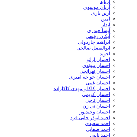
آریابد
آریان موسوی
آرین یاری
آمین
آیدار
آیسا حیدری
آیکان رفیعی
ابراهیم چاردولی
ابوالفضل صالحی
اجوید
احسان اراتو
احسان پیوندی
احسان تهرانچی
احسان خواجه امیری
احسان غیبی
احسان کاکا و مهدی کاکازاده
احسان کریمی
احسان ناجی
احسان نی زن
احسان وحیدپور
احمد ابوذر خانی فرد
احمد سعیدی
احمد صفایی
احمد نایبی