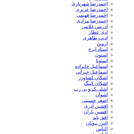
احمدرضا شهریاری
احمدرضا عزیزی
احمدرضا فهیمی
احمدرضا مرادی
ادریس غلامی
ادی عطار
ادیب طاهری
اروین
استاد ایرج
استون
استونا
اسماعیل خانزاده
اسماعیل خیراتی
اشکان کشاورز
اشکان کینگ
اشلی.ک و بی رپ
اشوان
اصغر حسینی
افشین آذری
افشین باران
افق باند
البرز نبویان
الیاس