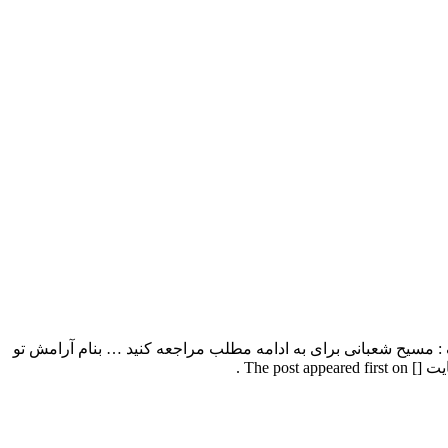
بنام آرامش تو با بالاترین کیفیت – Aramesh To موزیک : مسیح شعبانی برای به ادامه مطلب مراجعه کنید … بنام آرامش تو