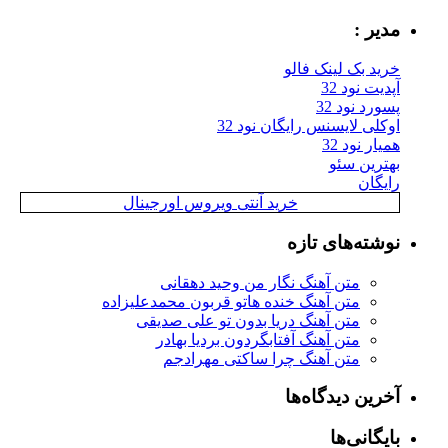
مدیر :
خرید بک لینک فالو
آپدیت نود 32
پسورد نود 32
اوکلی لایسنس رایگان نود 32
همیار نود 32
بهترین سئو
رایگان
خرید آنتی ویروس اورجینال
نوشته‌های تازه
متن آهنگ نگار من وحید دهقانی
متن آهنگ خنده هاتو قربون محمدعلیزاده
متن آهنگ دریا بدون تو علی صدیقی
متن آهنگ آفتابگردون بردیا بهادر
متن آهنگ چرا ساکتی مهرادجم
آخرین دیدگاه‌ها
بایگانی‌ها