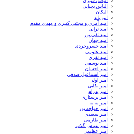
الیاس قنبرى
الیاس یحیایی
الیکان
امو باند
امید آمری و مجتبی کبیری و مهدى مقدم
امید ترابی
امید تقی پور
امید جهان
امید خسروجردی
امید علومی
امید نفری
امید یوسفی
امیر احسان
امیر اسماعیل صدفی
امیر اولی
امیر بکایی
امیر پدرام
امیر پرستاری
امیر ته ته
امیر خواجه پور
امیر سعیدی
امیر طارمی
امیر عباس گلاب
امیر عظیمی