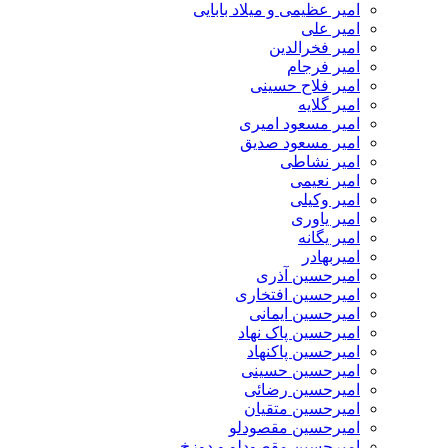
امیر عظیمی و میلاد بابایی
امیر علی
امیر فخرالدین
امیر فرجام
امیر فلاح حسینی
امیر گلایه
امیر مسعود امیری
امیر مسعود صدیق
امیر نشاطی
امیر نعیمی
امیر وکیلی
امیر یاوری
امیر یگانه
امیربهادر
امیرحسین آذری
امیرحسین افتخاری
امیرحسین ایمانی
امیرحسین پاک نهاد
امیرحسین پاکنهاد
امیرحسین حسینی
امیرحسین رضائی
امیرحسین متقیان
امیرحسین مقصودلو
امیرحسین مقصودلو و دوزخ