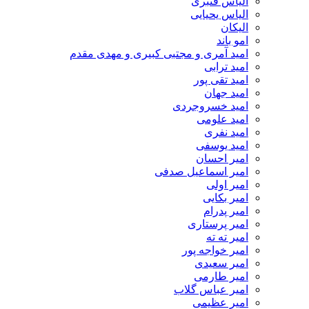
الیاس قنبرى
الیاس یحیایی
الیکان
امو باند
امید آمری و مجتبی کبیری و مهدى مقدم
امید ترابی
امید تقی پور
امید جهان
امید خسروجردی
امید علومی
امید نفری
امید یوسفی
امیر احسان
امیر اسماعیل صدفی
امیر اولی
امیر بکایی
امیر پدرام
امیر پرستاری
امیر ته ته
امیر خواجه پور
امیر سعیدی
امیر طارمی
امیر عباس گلاب
امیر عظیمی