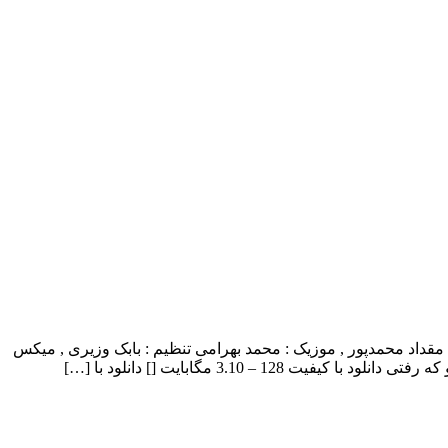
بنام تو که رفتی با بالاترین کیفیت – To Ke Rafti ترانه : مقداد محمدپور , موزیک : محمد بهرامی تنظیم : بابک وزیری , میکس
1 – 3.10 مگابایت [] دانلود با […]