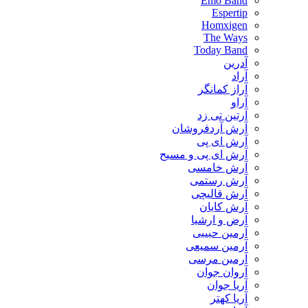
Emo Band
Espertip
Homxigen
The Ways
Today Band
آدرین
آراد
آراز کمانگر
آراو
آرتین تی زد
آرش آردفروشان
آرش ای پی
آرش ای پی و مسیح
آرش خامسی
آرش رستمی
آرش قالیچی
آرش کایان
​آرض و ارشیا
آرمین حبیبی
آرمین سمیعی
آرمین مرسی
آروان جوان
آریا جوان
آریا کهتر