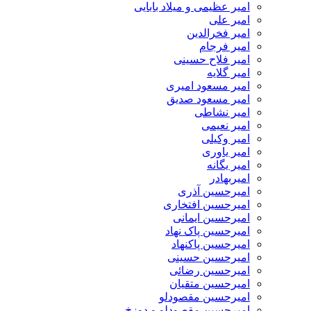
امیر عظیمی و میلاد بابایی
امیر علی
امیر فخرالدین
امیر فرجام
امیر فلاح حسینی
امیر گلایه
امیر مسعود امیری
امیر مسعود صدیق
امیر نشاطی
امیر نعیمی
امیر وکیلی
امیر یاوری
امیر یگانه
امیربهادر
امیرحسین آذری
امیرحسین افتخاری
امیرحسین ایمانی
امیرحسین پاک نهاد
امیرحسین پاکنهاد
امیرحسین حسینی
امیرحسین رضائی
امیرحسین متقیان
امیرحسین مقصودلو
امیرحسین مقصودلو و دوزخ