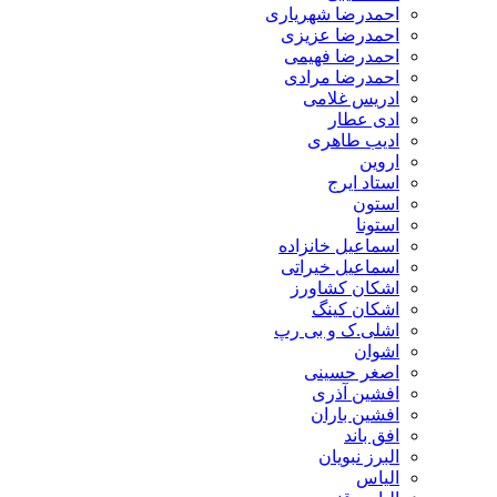
احمدرضا شهریاری
احمدرضا عزیزی
احمدرضا فهیمی
احمدرضا مرادی
ادریس غلامی
ادی عطار
ادیب طاهری
اروین
استاد ایرج
استون
استونا
اسماعیل خانزاده
اسماعیل خیراتی
اشکان کشاورز
اشکان کینگ
اشلی.ک و بی رپ
اشوان
اصغر حسینی
افشین آذری
افشین باران
افق باند
البرز نبویان
الیاس