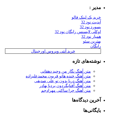
مدیر :
خرید بک لینک فالو
آپدیت نود 32
پسورد نود 32
اوکلی لایسنس رایگان نود 32
همیار نود 32
بهترین سئو
رایگان
خرید آنتی ویروس اورجینال
نوشته‌های تازه
متن آهنگ نگار من وحید دهقانی
متن آهنگ خنده هاتو قربون محمدعلیزاده
متن آهنگ دریا بدون تو علی صدیقی
متن آهنگ آفتابگردون بردیا بهادر
متن آهنگ چرا ساکتی مهرادجم
آخرین دیدگاه‌ها
بایگانی‌ها