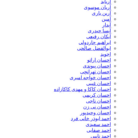
آریابد
آریان موسوی
آرین یاری
آمین
آیدار
آیسا حیدری
آیکان رفیعی
ابراهیم چاردولی
ابوالفضل صالحی
اجوید
احسان اراتو
احسان پیوندی
احسان تهرانچی
احسان خواجه امیری
احسان غیبی
احسان کاکا و مهدی کاکازاده
احسان کریمی
احسان ناجی
احسان نی زن
احسان وحیدپور
احمد ابوذر خانی فرد
احمد سعیدی
احمد صفایی
احمد نایبی