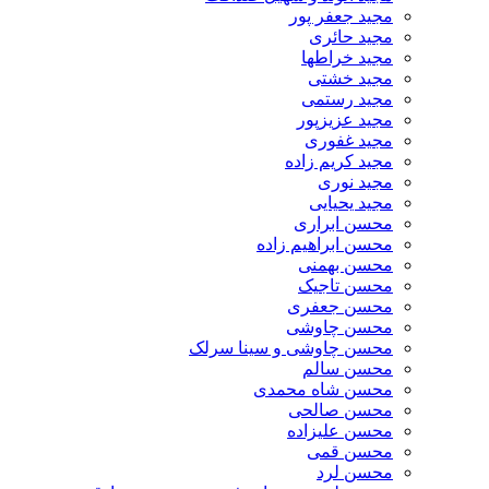
مجید جعفر پور
مجید حائری
مجید خراطها
مجید خشتی
مجید رستمی
مجید عزیزپور
مجید غفوری
مجید کریم زاده
مجید نوری
مجید یحیایی
محسن ابراری
محسن ابراهیم زاده
محسن بهمنی
محسن تاجیک
محسن جعفری
محسن چاوشی
محسن چاوشی و سینا سرلک
محسن سالم
محسن شاه محمدی
محسن صالحی
محسن علیزاده
محسن قمی
محسن لرد