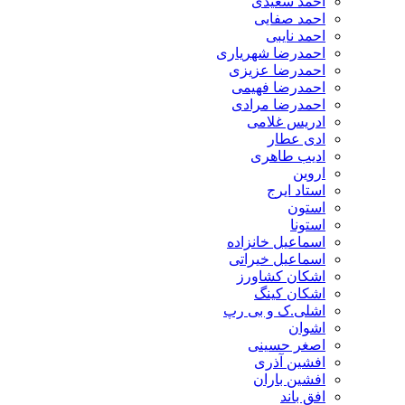
احمد سعیدی
احمد صفایی
احمد نایبی
احمدرضا شهریاری
احمدرضا عزیزی
احمدرضا فهیمی
احمدرضا مرادی
ادریس غلامی
ادی عطار
ادیب طاهری
اروین
استاد ایرج
استون
استونا
اسماعیل خانزاده
اسماعیل خیراتی
اشکان کشاورز
اشکان کینگ
اشلی.ک و بی رپ
اشوان
اصغر حسینی
افشین آذری
افشین باران
افق باند