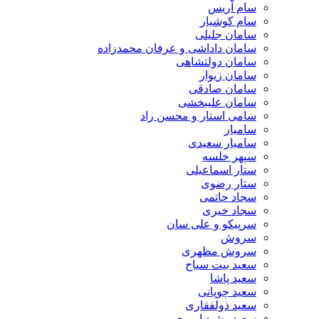
سام آریس
سام کوشیار
سامان جلیلی
سامان داداشی و عرفان محمدزاده
سامان دولتشاهی
سامان زیوار
سامان صادقی
سامان علیبخشی
سامی استار و محسن راد
سامیار
سامیار سعیدی
سپهر خلسه
ستار اسماعیلی
ستار رضوی
سجاد حاتمی
سجاد خیری
سرپیکو و علی سان
سروش
سروش مظهری
سعید بیت سیاح
سعید پاشا
سعید چوپانی
سعید ذولفقاری
سعید رشید امیری