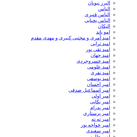
البرز نبویان
الیاس
الیاس قنبرى
الیاس یحیایی
الیکان
امو باند
امید آمری و مجتبی کبیری و مهدى مقدم
امید ترابی
امید تقی پور
امید جهان
امید خسروجردی
امید علومی
امید نفری
امید یوسفی
امیر احسان
امیر اسماعیل صدفی
امیر اولی
امیر بکایی
امیر پدرام
امیر پرستاری
امیر ته ته
امیر خواجه پور
امیر سعیدی
امیر طارمی