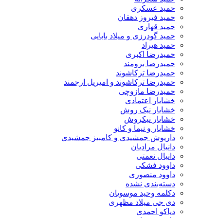
حمید عسکری
حمید فیروز دهقان
حمید قهاری
حمید گودرزی و میلاد بابایی
حمید هیراد
حمیدرضا اکبری
حمیدرضا برومند
حمیدرضا ترکاشوند
حمیدرضا ترکاشوند و امیریل ارجمند
حمیدرضا مازوچی
خشایار اعتمادی
خشایار نیک روش
خشایار نیکروش
خشایار و نیما و کانو
داریوش جمشیدی و کامبیز جمشیدی
دانیال مرادیان
دانیال نعمتی
داوود فشکی
داوود منصوری
دسته‌بندی نشده
دکلمه وحید موسویان
دی جی میلاد مظهری
دیاکو احمدی