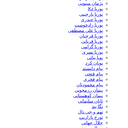
پژمان مینویی
پوریا Kz
پوریا بارجینی
پوریا حیدری
پوریا زادخوست
پوریا علی مصطفی
پوریا فرجیان
پوریا قربانی
پوریا گرامی
پوریا نصری
پویا بیاتی
پویان کرد
پیام دلپسند
پیام فتحی
پیام فخری
پیام محمودیان
پیمان رزمجویی
پیمان کوهستانی
تابان سلیمانی
تگا بند
تهم و جی دال
تورج پارازیت
جلال جهانی