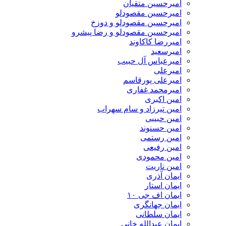
امیرحسین متقیان
امیرحسین مقصودلو
امیرحسین مقصودلو و دوزخ
امیرحسین مقصودلو و رضا پیشرو
امیررضا کاکاوند
امیرسعید
امیرعباس آل حبیب
امیرعلی
امیرعلی پورقاسم
امیرمحمد غفاری
امین اکبری
امین تیرزاد و سام سهراب
امین حبیبی
امین حسنوند
امین رستمی
امین رفیعی
امین محمودی
امین ناریت
ایمان آذری
ایمان استار
ایمان اف جی ۱۰
ایمان جهانگری
ایمان سلطانی
ایمان عبدالله خانی