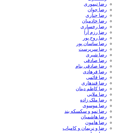
رضا تیموری
رضا جوان
رضا چناری
رضا خادمیان
رضا رخساری
رضا رزم آرا
رضا روح پور
رضا ساسان پور
رضا سرپرست
رضا شیری
رضا صادقی
رضا صادقی بنام
رضا فرهادی
رضا قائمی
رضا قندهاری
رضا کاظم دینان
رضا ملایی
رضا ملک زاده
رضا موسوی
رضا نمو و سکسکه بند
رضا هاشمیان
رضا هامون
رضا و نریمان و کامیاب