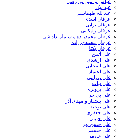
عباس و امین پوررضی
عبد نیک
عبدالله طهماسبی‎
عرفان اسدی
عرفان ترابی
عرفان زلیکانی
عرفان محمدزاده و سامان داداشی
عرفان محمدی زاده
عرفان یکتا
علی آتبین
علی ارشدی
علی اصحابی
علی اعتماد
علی بهرامی
علی بیات
علی پرویزی
علی پی جی
علی پیشتاز و مهدی آذر
علی توحید
علی جعفری
علی حبیبی
علی حسن پور
علی حسینی
علی خادمی