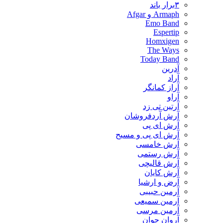
۳برار باند
Armaph و Afgar
Emo Band
Espertip
Homxigen
The Ways
Today Band
آدرین
آراد
آراز کمانگر
آراو
آرتین تی زد
آرش آردفروشان
آرش ای پی
آرش ای پی و مسیح
آرش خامسی
آرش رستمی
آرش قالیچی
آرش کایان
​آرض و ارشیا
آرمین حبیبی
آرمین سمیعی
آرمین مرسی
آروان جوان