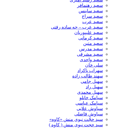
سعید رهنمافر
سعید ساینس
سعید سراج
سعید عرب
سعید عرب – چه ساده رفتی
سعید علیپوریان
سعید کرمانی
سعید متین
سعید مدرس
سعید مشرقی
سعید واحدی
سلی خان
سهراب پاکزاد
سهند طالب زاده
سهیل جامی
سهیل راد
سهیل محمدی
سیامک خانلو
سیامک عباسی
سیاوش علایی
سیاوش فاضلی
سید حجّت نبوی منش «کاوه»
سید حجت نبوی منش ( کاوه )