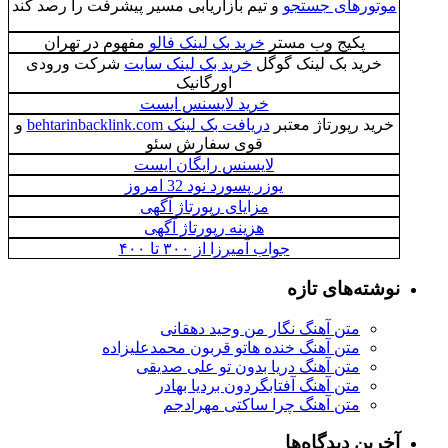
رهای جستجو
و تیم بازاریابی مسیر پیشرفت را رصد کند
پکیج وب مستر
خرید بک لینک فالو
مفهوم در تهران
د بک لینک گوگل
خرید بک لینک سایت
شرکت ورودی
اورگانیک
خرید لایسنس ایست
 رپورتاژ معتبر
دریافت بک لینک behtarinbacklink.com
و
قوی سفارش سئو
لایسنس رایگان ایست
یوزر پسورد نود 32 امروز
مزایای رپورتاژ آگهی
هزینه رپورتاژ آگهی
جواب آمیرزا از ۳۰۰ تا ۴۰۰
‌های تازه
متن آهنگ نگار من وحید دهقانی
متن آهنگ خنده هاتو قربون محمدعلیزاده
متن آهنگ دریا بدون تو علی صدیقی
متن آهنگ آفتابگردون بردیا بهادر
متن آهنگ چرا ساکتی مهرادجم
 دیدگاه‌ها