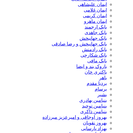
ایمان علیشاهی
ایمان غلامی
ایمان کریمی
ایمان ماهرو
بابک ارجمند
بابک جاهدی
بابک جهانبخش
بابک جهانبخش و رضا صادقی
بابک رادمنش
بابک شکارچی
بابک مافی
باروک بند و ایضا
باکتری خان
باهر
بردیا مقدم
برسام
بشیر
بنیامین بهادری
بنیامین توحید
بنیامین ذاکری
بهروز اوجاقی و امیرعزیز میرزاده
بهروز نقویان
بهزاد پارسایی