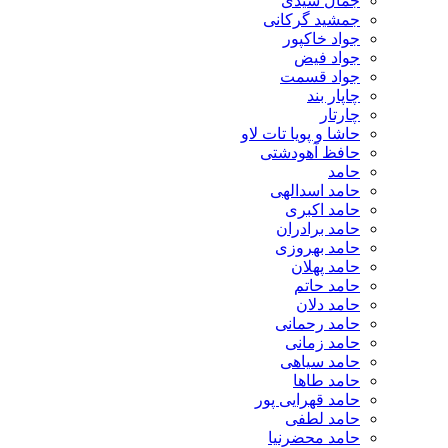
جمال سیدی
جمشید گرکانی
جواد خاکپور
جواد فیض
جواد قسمت
چاپار بند
چارتار
حاشا و پویا تات لاو
حافظ آهودشتی
حامد
حامد اسدالهی
حامد اکبری
حامد برادران
حامد بهروزی
حامد پهلان
حامد حاتم
حامد دلان
حامد رحمانی
حامد زمانی
حامد سیاهی
حامد طاها
حامد قهرایی پور
حامد لطفی
حامد محضرنیا