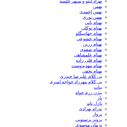
بهزاد لیتو و سپهر خلسه
بهمن
بهمن احمدی
بهمن نوری
بهنام بانی
بهنام توکلی
بهنام جهانبیگلو
بهنام خشوعی
بهنام زرین
بهنام صفوی
بهنام علمشاهی
بهنام قلی زاده
بهنام مهدیدوست
بهنام نجفی
بی کلام علیرضا حیدری
بی کلام مهرزاد خواجه امیری
بیات
بیژن رزم خواه
پاز
پازل باند
پدرام بهزادی
پرواز
پرویز پرستویی
پژمان موسوی