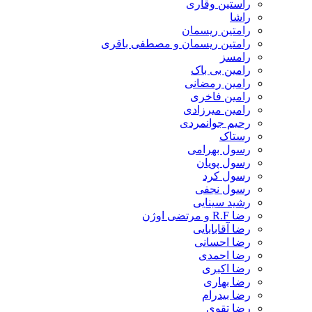
راستین وقاری
راشا
رامتین ریسمان
رامتین ریسمان و مصطفی باقری
رامسز
رامین بی باک
رامین رمضانی
رامین فاخری
رامین میرزادی
رحیم جوانمردی
رستاک
رسول بهرامی
رسول پویان
رسول کرد
رسول نجفی
رشید سینایی
رضا R.F و مرتضی اوژن
رضا آقابابایی
رضا احسانی
رضا احمدی
رضا اکبری
رضا بهاری
رضا بیدرام
رضا تقوی