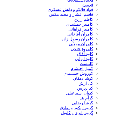
فریمن
فواد فالکو و دانش عسکری
قاسم افشار و مجید مکس
کاظم زرین
کامبیز جمشیدی
کامبیز فراهانی
کامران آقاخانی
کامران رسول زاده
کامران مولایی
کامروز فتحی
کاوه آفاق
کاوه ایرانی
کلمست
کمیل احتشام
کوروش جمشیدی
کوشا دهقان
کی آرش
کیا دپرس
کیوان اسماعیلی
گرام بند
گرشا رضایی
گروه اپیکور و صادق
گروه باتری و کلونل