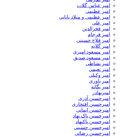
امیر عباس گلاب
امیر عظیمی
امیر عظیمی و میلاد بابایی
امیر علی
امیر فخرالدین
امیر فرجام
امیر فلاح حسینی
امیر گلایه
امیر مسعود امیری
امیر مسعود صدیق
امیر نشاطی
امیر نعیمی
امیر وکیلی
امیر یاوری
امیر یگانه
امیربهادر
امیرحسین آذری
امیرحسین افتخاری
امیرحسین ایمانی
امیرحسین پاک نهاد
امیرحسین پاکنهاد
امیرحسین حسینی
امیرحسین رضائی