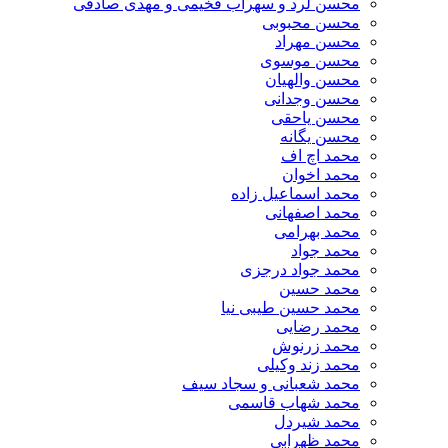
محسن لرد و سهراب فخیمی و مهدی صادقی
محسن محبوبی
محسن مهراد
محسن موسوی
محسن والهیان
محسن وجدانی
محسن یاحقی
محسن یگانه
محمد اچ اف
محمد اخوان
محمد اسماعیل زاده
محمد اصفهانی
محمد بهرامی
محمد جواد
محمد جواد درجزی
محمد حسین
محمد حسین طیبی نیا
محمد رضایی
محمد زرنوش
محمد زند وکیلی
محمد شعبانی و سجاد سیف
محمد شهاب قاسمی
​محمد شیردل
محمد ظهرابی