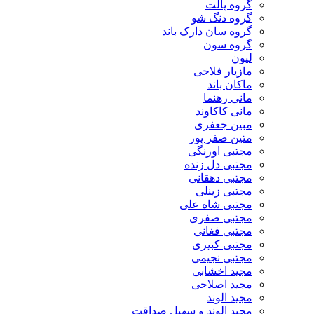
گروه پالت
گروه دنگ شو
گروه سان دارک باند
گروه سون
لیون
مازیار فلاحی
ماکان باند
مانی رهنما
مانی کاکاوند
مبین جعفری
متین صفر پور
مجتبی اورنگی
مجتبی دل زنده
مجتبی دهقانی
مجتبی زینلی
مجتبی شاه علی
مجتبی صفری
مجتبی فغانی
مجتبی کبیری
مجتبی نجیمی
مجید اخشابی
مجید اصلاحی
مجید الوند‎
مجید الوند و سهیل صداقت