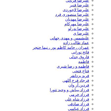
علیرضا قربانی
علیرضا قنبر
علیرضا لاجوردی
علیرضا منصوری فرد
علیرضا مهدیان
علیرضا مهرکام
علیرضا ندرلو
علیرضا ی
علیشمس و مهدی جهانی
عماد طالب زاده
عمران ، حامد کاظم پور ، نیما حنجر
فاتح نورایی
فاروق جدلی
فاطمه
فاطمه و رضا شیری
فتاح فتحی
فربد یزدانفر
فرجاد فرج اللهی
فردین آر وان
فرزاد بیباش و وحید تتورا
فرزاد خرمی
فرزاد شاه علی
فرزاد صادقی
فرزاد عباسی