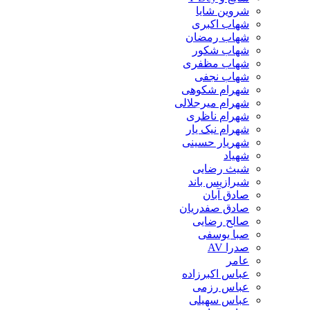
شروین شایا
شهاب اکبری
شهاب رمضان
شهاب شکور
شهاب مظفری
شهاب نجفی
شهرام شکوهی
شهرام میرجلالی
شهرام ناظری
شهرام نیک یار
شهریار حسینی
شهیاد
شیث رضایی
شیرازیس باند
صادق آبان
صادق صفدریان
صالح رضایی
صبا یوسفی
صدرا AV
عامر
عباس اکبرزاده
عباس رزمی
عباس سهیلی