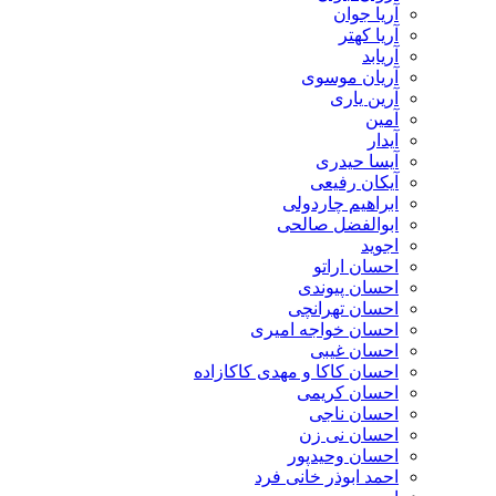
آریا جوان
آریا کهتر
آریابد
آریان موسوی
آرین یاری
آمین
آیدار
آیسا حیدری
آیکان رفیعی
ابراهیم چاردولی
ابوالفضل صالحی
اجوید
احسان اراتو
احسان پیوندی
احسان تهرانچی
احسان خواجه امیری
احسان غیبی
احسان کاکا و مهدی کاکازاده
احسان کریمی
احسان ناجی
احسان نی زن
احسان وحیدپور
احمد ابوذر خانی فرد