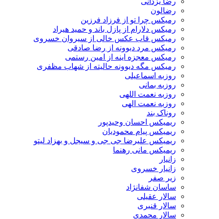
رضا یزدانی
رضالون
رمیکس چرا تو از فرزاد فرزین
رمیکس دلارام از پازل باند و حمید هیراد
رمیکس قاب عکس خالی از سیروان خسروی
رمیکس مرد دیوونه از رضا صادقی
رمیکس معجزه اینه از امین رستمی
رمیکس مگه دیوونه حالیته از شهاب مظفری
روزبه اسماعیلی
روزبه بمانی
روزبه نعمت اللهی
روزبه نعمت الهی
روناک بند
ریمیکس احسان وحیدپور
ریمیکس پیام محمودیان
ریمیکس علیرضا جی جی و سیجل و بهزاد لیتو
ریمیکس مانی رهنما
زانیار
زانیار خسروی
زیر صفر
ساسان شفانژاد
سالار عقیلی
سالار قنبری
سالار محمدی