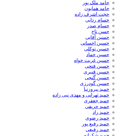
حامد ملک پور
حامد همایون
حجت اشرف زاده
حسام ردایی
حسام صدر
حسن تاج
حسین آقایی
حسین احسانی
حسین توکلی
حسین حماد
حسین غربت خواه
حسین فتحی
حسین قنبری
حسین گنجی
حسین گودرزی
حمید پیروزنیا
حمید تهرانی و مهدی نبی زاده
حمید جعفری
حمید حریفی
حمید راد
حمید رضوی
حمید رفیع پور
حمید رفیعی
حمید شکرانه