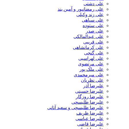
علی دشتی
علی رمضانپور و آمین بند
علی زند وکیلی
علی سپاهی
علی ستوده
علی صدر
علی عبدالمالکی
علی قریبی
علی کرمانشاهی
علی گنجی
علی لهراسبی
علی مرتضوی
علی ملک پور
علی میرمحمدی
علی نظریان
علیرضا آذر
علیرضا حسینی
علیرضا روزگار
علیرضا طلیسچی
علیرضا طلیسچی و سعید آتانی
علیرضا ظریف
علیرضا عباسی
علیرضا قاضی