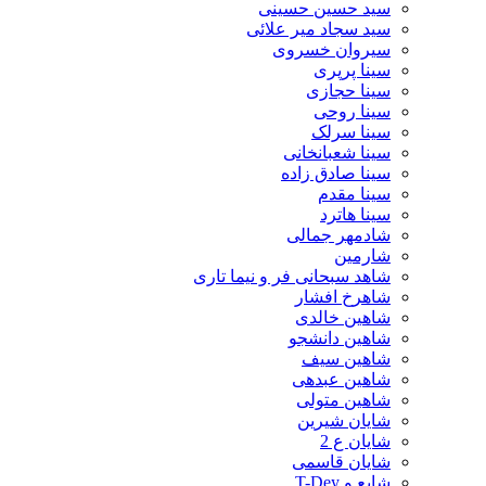
سید حسین حسینى
سید سجاد میر علائی
سیروان خسروی
سینا پرپری
سینا حجازی
سینا روحی
سینا سرلک
سینا شعبانخانی
سینا صادق زاده
سینا مقدم
سینا هاترد
شادمهر جمالی
شارمین
شاهد سبحانی فر و نیما تاری
شاهرخ افشار
شاهین خالدی
شاهین دانشجو
شاهین سیف
شاهین عبدهی
شاهین متولی
شایان شیرین
شایان ع 2
شایان قاسمی
شایع و T-Dey