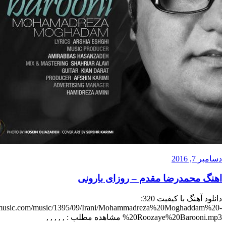
رضا مقدم – روزای بارونی
دانلود آهنگ با کیفیت 320:
http://dl.behmusic.com/music/1395/09/Irani/Mohammadreza%20Mo
%20Roozaye%20Barooni.mp3 مشاهده مطلب : , , , , ,