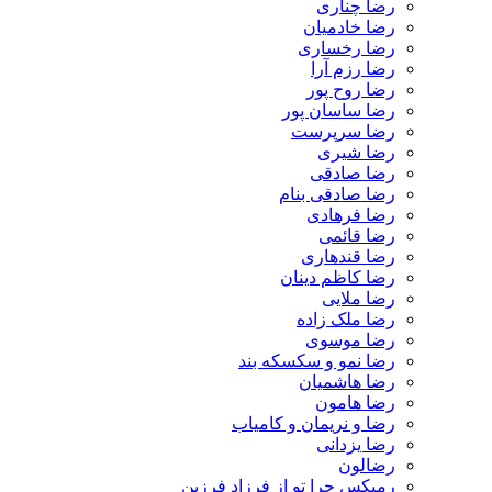
رضا چناری
رضا خادمیان
رضا رخساری
رضا رزم آرا
رضا روح پور
رضا ساسان پور
رضا سرپرست
رضا شیری
رضا صادقی
رضا صادقی بنام
رضا فرهادی
رضا قائمی
رضا قندهاری
رضا کاظم دینان
رضا ملایی
رضا ملک زاده
رضا موسوی
رضا نمو و سکسکه بند
رضا هاشمیان
رضا هامون
رضا و نریمان و کامیاب
رضا یزدانی
رضالون
رمیکس چرا تو از فرزاد فرزین