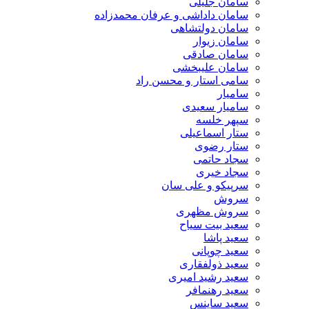
سامان جلیلی
سامان داداشی و عرفان محمدزاده
سامان دولتشاهی
سامان زیوار
سامان صادقی
سامان علیبخشی
سامی استار و محسن راد
سامیار
سامیار سعیدی
سپهر خلسه
ستار اسماعیلی
ستار رضوی
سجاد حاتمی
سجاد خیری
سرپیکو و علی سان
سروش
سروش مظهری
سعید بیت سیاح
سعید پاشا
سعید چوپانی
سعید ذولفقاری
سعید رشید امیری
سعید رهنمافر
سعید ساینس