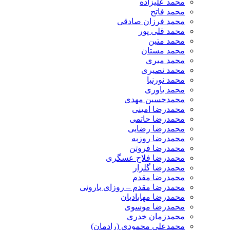
محمد علیزاده
محمد فاتح
محمد فرزان صادقی
محمد قلی پور
محمد متین
محمد مستان
محمد میری
محمد نصیری
محمد نورنیا
محمد یاوری
محمدحسین مهدی
محمدرضا امینی
محمدرضا حاتمی
محمدرضا رضایی
محمدرضا روزبه
محمدرضا فروتن
محمدرضا فلاح عسگری
محمدرضا گلزار
محمدرضا مقدم
محمدرضا مقدم – روزای بارونی
محمدرضا مهابادیان
محمدرضا موسوی
محمدزمان خدری
محمدعلی محمودی (رادمان)