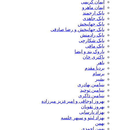
ایمان کریمی
ایمان ماهرو
بابک ارجمند
بابک جاهدی
بابک جهانبخش
بابک جهانبخش و رضا صادقی
بابک رادمنش
بابک شکارچی
بابک مافی
باروک بند و ایضا
باکتری خان
باهر
بردیا مقدم
برسام
بشیر
بنیامین بهادری
بنیامین توحید
بنیامین ذاکری
بهروز اوجاقی و امیرعزیز میرزاده
بهروز نقویان
بهزاد پارسایی
بهزاد لیتو و سپهر خلسه
بهمن
بهمن احمدی