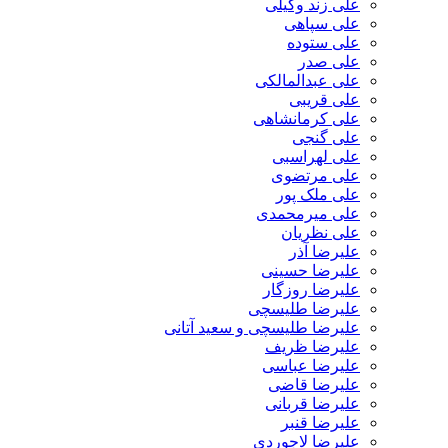
علی زند وکیلی
علی سپاهی
علی ستوده
علی صدر
علی عبدالمالکی
علی قریبی
علی کرمانشاهی
علی گنجی
علی لهراسبی
علی مرتضوی
علی ملک پور
علی میرمحمدی
علی نظریان
علیرضا آذر
علیرضا حسینی
علیرضا روزگار
علیرضا طلیسچی
علیرضا طلیسچی و سعید آتانی
علیرضا ظریف
علیرضا عباسی
علیرضا قاضی
علیرضا قربانی
علیرضا قنبر
علیرضا لاجوردی