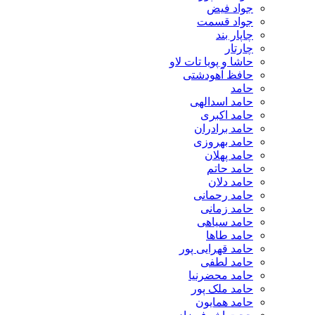
جواد فیض
جواد قسمت
چاپار بند
چارتار
حاشا و پویا تات لاو
حافظ آهودشتی
حامد
حامد اسدالهی
حامد اکبری
حامد برادران
حامد بهروزی
حامد پهلان
حامد حاتم
حامد دلان
حامد رحمانی
حامد زمانی
حامد سیاهی
حامد طاها
حامد قهرایی پور
حامد لطفی
حامد محضرنیا
حامد ملک پور
حامد همایون