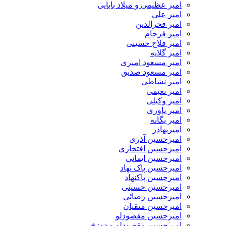
امیر عظیمی و میلاد بابایی
امیر علی
امیر فخرالدین
امیر فرجام
امیر فلاح حسینی
امیر گلایه
امیر مسعود امیری
امیر مسعود صدیق
امیر نشاطی
امیر نعیمی
امیر وکیلی
امیر یاوری
امیر یگانه
امیربهادر
امیرحسین آذری
امیرحسین افتخاری
امیرحسین ایمانی
امیرحسین پاک نهاد
امیرحسین پاکنهاد
امیرحسین حسینی
امیرحسین رضائی
امیرحسین متقیان
امیرحسین مقصودلو
امیرحسین مقصودلو و دوزخ