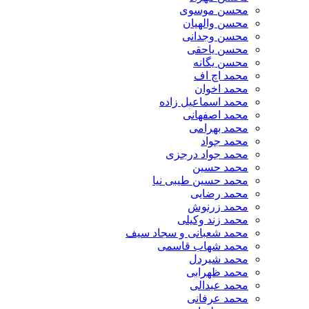
محسن موسوی
محسن والهیان
محسن وجدانی
محسن یاحقی
محسن یگانه
محمد اچ اف
محمد اخوان
محمد اسماعیل زاده
محمد اصفهانی
محمد بهرامی
محمد جواد
محمد جواد درجزی
محمد حسین
محمد حسین طیبی نیا
محمد رضایی
محمد زرنوش
محمد زند وکیلی
محمد شعبانی و سجاد سیف
محمد شهاب قاسمی
​محمد شیردل
محمد ظهرابی
محمد عبدالی
محمد عرفانی