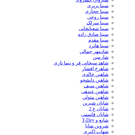
سینا پرپری
سینا حجازی
سینا روحی
سینا سرلک
سینا شعبانخانی
سینا صادق زاده
سینا مقدم
سینا هاترد
شادمهر جمالی
شارمین
شاهد سبحانی فر و نیما تاری
شاهرخ افشار
شاهین خالدی
شاهین دانشجو
شاهین سیف
شاهین عبدهی
شاهین متولی
شایان شیرین
شایان ع 2
شایان قاسمی
شایع و T-Dey
شروین شایا
شهاب اکبری