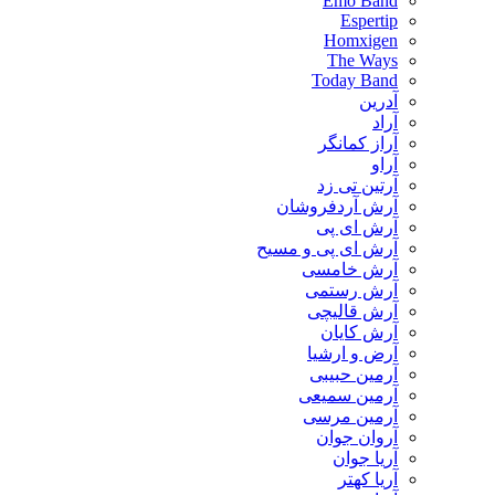
Emo Band
Espertip
Homxigen
The Ways
Today Band
آدرین
آراد
آراز کمانگر
آراو
آرتین تی زد
آرش آردفروشان
آرش ای پی
آرش ای پی و مسیح
آرش خامسی
آرش رستمی
آرش قالیچی
آرش کایان
​آرض و ارشیا
آرمین حبیبی
آرمین سمیعی
آرمین مرسی
آروان جوان
آریا جوان
آریا کهتر