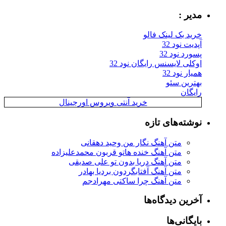
مدیر :
خرید بک لینک فالو
آپدیت نود 32
پسورد نود 32
اوکلی لایسنس رایگان نود 32
همیار نود 32
بهترین سئو
رایگان
خرید آنتی ویروس اورجینال
نوشته‌های تازه
متن آهنگ نگار من وحید دهقانی
متن آهنگ خنده هاتو قربون محمدعلیزاده
متن آهنگ دریا بدون تو علی صدیقی
متن آهنگ آفتابگردون بردیا بهادر
متن آهنگ چرا ساکتی مهرادجم
آخرین دیدگاه‌ها
بایگانی‌ها