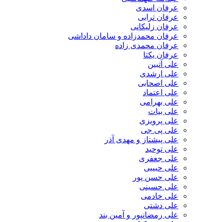
عرفان اسدی
عرفان ترابی
عرفان زلیکانی
عرفان محمدزاده و سامان داداشی
عرفان محمدی زاده
عرفان یکتا
علی آتبین
علی ارشدی
علی اصحابی
علی اعتماد
علی بهرامی
علی بیات
علی پرویزی
علی پی جی
علی پیشتاز و مهدی آذر
علی توحید
علی جعفری
علی حبیبی
علی حسن پور
علی حسینی
علی خادمی
علی دشتی
علی رمضانپور و آمین بند