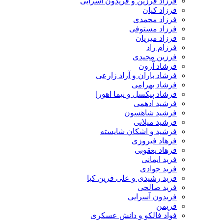
فرزاد فرزین و فریدون آسرایی
فرزاد کیان
فرزاد محمدی
فرزاد مستوفی
فرزاد میریان
فرزام راد
فرزین مجیدی
فرشاد آرون
فرشاد باران و آراد زارعی
فرشاد بهرامی
فرشاد پیکسل و نیما اهورا
فرشید ادهمی
فرشید شاهسون
فرشید میلانی
فرشید و اشکان شایسته
فرهاد فیروزی
فرهاد یعقوبی
فرید ایمانی
فرید جوادی
فرید رشیدی و علی فرین کیا
فرید صالحی
فریدون آسرایی
فریمن
فواد فالکو و دانش عسکری