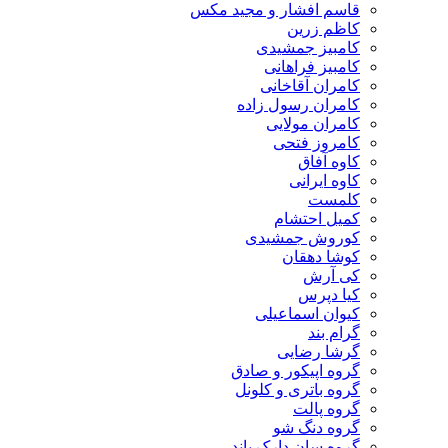
قاسم افشار و مجید مکس
کاظم زرین
کامبیز جمشیدی
کامبیز فراهانی
کامران آقاخانی
کامران رسول زاده
کامران مولایی
کامروز فتحی
کاوه آفاق
کاوه ایرانی
کلمست
کمیل احتشام
کوروش جمشیدی
کوشا دهقان
کی آرش
کیا دپرس
کیوان اسماعیلی
گرام بند
گرشا رضایی
گروه اپیکور و صادق
گروه باتری و کلونل
گروه پالت
گروه دنگ شو
گروه سان دارک باند