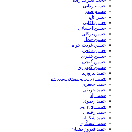
حجت اشرف زاده
حسام ردایی
حسام صدر
حسن تاج
حسین آقایی
حسین احسانی
حسین توکلی
حسین حماد
حسین غربت خواه
حسین فتحی
حسین قنبری
حسین گنجی
حسین گودرزی
حمید پیروزنیا
حمید تهرانی و مهدی نبی زاده
حمید جعفری
حمید حریفی
حمید راد
حمید رضوی
حمید رفیع پور
حمید رفیعی
حمید شکرانه
حمید عسکری
حمید فیروز دهقان