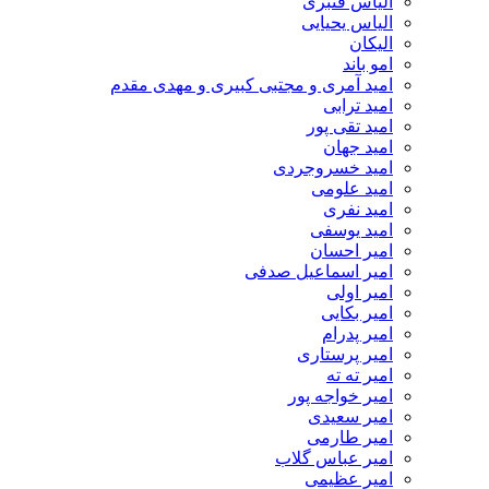
الیاس قنبرى
الیاس یحیایی
الیکان
امو باند
امید آمری و مجتبی کبیری و مهدى مقدم
امید ترابی
امید تقی پور
امید جهان
امید خسروجردی
امید علومی
امید نفری
امید یوسفی
امیر احسان
امیر اسماعیل صدفی
امیر اولی
امیر بکایی
امیر پدرام
امیر پرستاری
امیر ته ته
امیر خواجه پور
امیر سعیدی
امیر طارمی
امیر عباس گلاب
امیر عظیمی