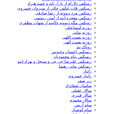
رمیکس دلارام از پازل باند و حمید هیراد
رمیکس قاب عکس خالی از سیروان خسروی
رمیکس مرد دیوونه از رضا صادقی
رمیکس معجزه اینه از امین رستمی
رمیکس مگه دیوونه حالیته از شهاب مظفری
روزبه اسماعیلی
روزبه بمانی
روزبه نعمت اللهی
روزبه نعمت الهی
روناک بند
ریمیکس احسان وحیدپور
ریمیکس پیام محمودیان
ریمیکس علیرضا جی جی و سیجل و بهزاد لیتو
ریمیکس مانی رهنما
زانیار
زانیار خسروی
زیر صفر
ساسان شفانژاد
سالار عقیلی
سالار قنبری
سالار محمدی
سام آریس
سام کوشیار