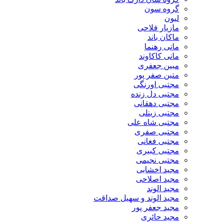
گروه سون
لیون
مازیار فلاحی
ماکان باند
مانی رهنما
مانی کاکاوند
مبین جعفری
متین صفر پور
مجتبی اورنگی
مجتبی دل زنده
مجتبی دهقانی
مجتبی زینلی
مجتبی شاه علی
مجتبی صفری
مجتبی فغانی
مجتبی کبیری
مجتبی نجیمی
مجید اخشابی
مجید اصلاحی
مجید الوند‎
مجید الوند و سهیل صداقت
مجید جعفر پور
مجید حائری