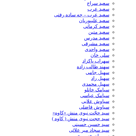
سعید سراج
سعید عرب
سعید عرب – چه ساده رفتی
سعید علیپوریان
سعید کرمانی
سعید متین
سعید مدرس
سعید مشرقی
سعید واحدی
سلی خان
سهراب پاکزاد
سهند طالب زاده
سهیل جامی
سهیل راد
سهیل محمدی
سیامک خانلو
سیامک عباسی
سیاوش علایی
سیاوش فاضلی
سید حجّت نبوی منش «کاوه»
سید حجت نبوی منش ( کاوه )
سید حسین حسینى
سید سجاد میر علائی
سیروان خسروی