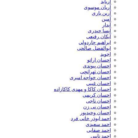
آریابد
آریان موسوی
آرین یاری
آمین
آیدار
آیسا حیدری
آیکان رفیعی
ابراهیم چاردولی
ابوالفضل صالحی
اجوید
احسان اراتو
احسان پیوندی
احسان تهرانچی
احسان خواجه امیری
احسان غیبی
احسان کاکا و مهدی کاکازاده
احسان کریمی
احسان ناجی
احسان نی زن
احسان وحیدپور
احمد ابوذر خانی فرد
احمد سعیدی
احمد صفایی
احمد نایبی