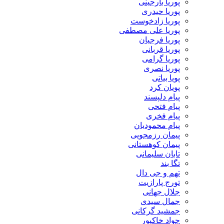
پوریا بارجینی
پوریا حیدری
پوریا زادخوست
پوریا علی مصطفی
پوریا فرجیان
پوریا قربانی
پوریا گرامی
پوریا نصری
پویا بیاتی
پویان کرد
پیام دلپسند
پیام فتحی
پیام فخری
پیام محمودیان
پیمان رزمجویی
پیمان کوهستانی
تابان سلیمانی
تگا بند
تهم و جی دال
تورج پارازیت
جلال جهانی
جمال سیدی
جمشید گرکانی
جواد خاکپور