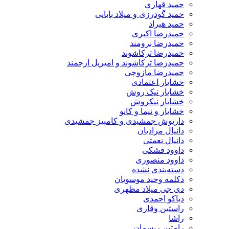
حمید قهاری
حمید گودرزی و میلاد بابایی
حمید هیراد
حمیدرضا اکبری
حمیدرضا برومند
حمیدرضا ترکاشوند
حمیدرضا ترکاشوند و امیریل ارجمند
حمیدرضا مازوچی
خشایار اعتمادی
خشایار نیک روش
خشایار نیکروش
خشایار و نیما و کانو
داریوش جمشیدی و کامبیز جمشیدی
دانیال مرادیان
دانیال نعمتی
داوود فشکی
داوود منصوری
دسته‌بندی نشده
دکلمه وحید موسویان
دی جی میلاد مظهری
دیاکو احمدی
راستین وقاری
راشا
رامتین ریسمان