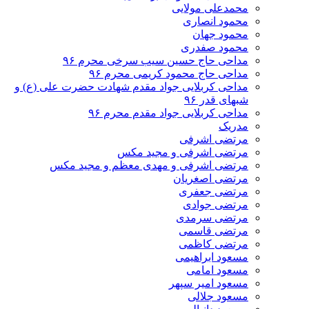
محمدعلی مولایی
محمود انصاری
محمود جهان
محمود صفدری
مداحی حاج حسین سیب سرخی محرم ۹۶
مداحی حاج محمود کریمی محرم ۹۶
مداحی کربلایی جواد مقدم شهادت حضرت علی (ع) و
شبهای قدر ۹۶
مداحی کربلایی جواد مقدم محرم ۹۶
مدریک
مرتضی اشرفی
مرتضی اشرفی و مجید مکس
مرتضی اشرفی و مهدی معظم و مجید مکس
مرتضی اصغریان
مرتضی جعفری
مرتضی جوادی
مرتضی سرمدی
مرتضی قاسمی
مرتضی کاظمی
مسعود ابراهیمی
مسعود امامی
مسعود امیر سپهر
مسعود جلالی