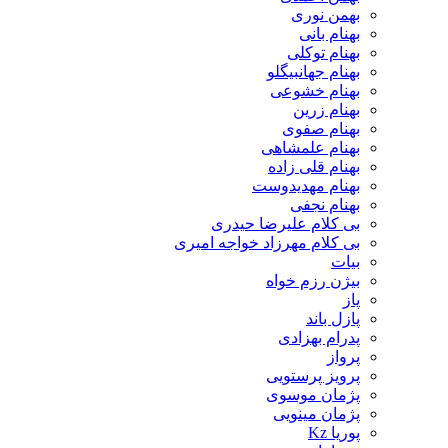
بهمن نوری
بهنام بانی
بهنام توکلی
بهنام جهانبیگلو
بهنام خشوعی
بهنام زرین
بهنام صفوی
بهنام علمشاهی
بهنام قلی زاده
بهنام مهدیدوست
بهنام نجفی
بی کلام علیرضا حیدری
بی کلام مهرزاد خواجه امیری
بیات
بیژن رزم خواه
پاز
پازل باند
پدرام بهزادی
پرواز
پرویز پرستویی
پژمان موسوی
پژمان مینویی
پوریا Kz