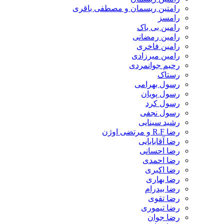
رامتین ریسمان و مصطفی باقری
رامسز
رامین بی باک
رامین رمضانی
رامین فاخری
رامین میرزادی
رحیم جوانمردی
رستاک
رسول بهرامی
رسول پویان
رسول کرد
رسول نجفی
رشید سینایی
رضا R.F و مرتضی اوژن
رضا آقابابایی
رضا احسانی
رضا احمدی
رضا اکبری
رضا بهاری
رضا بیدرام
رضا تقوی
رضا تیموری
رضا جوان