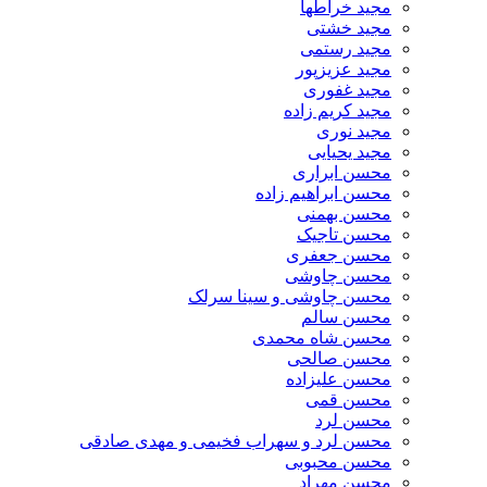
مجید خراطها
مجید خشتی
مجید رستمی
مجید عزیزپور
مجید غفوری
مجید کریم زاده
مجید نوری
مجید یحیایی
محسن ابراری
محسن ابراهیم زاده
محسن بهمنی
محسن تاجیک
محسن جعفری
محسن چاوشی
محسن چاوشی و سینا سرلک
محسن سالم
محسن شاه محمدی
محسن صالحی
محسن علیزاده
محسن قمی
محسن لرد
محسن لرد و سهراب فخیمی و مهدی صادقی
محسن محبوبی
محسن مهراد