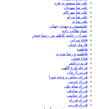
علیرضا منصوری فرد
علیرضا مهدیان
علیرضا مهرکام
علیرضا ندرلو
علیرضا ی
علیشمس و مهدی جهانی
عماد طالب زاده
عمران ، حامد کاظم پور ، نیما حنجر
فاتح نورایی
فاروق جدلی
فاطمه
فاطمه و رضا شیری
فتاح فتحی
فربد یزدانفر
فرجاد فرج اللهی
فردین آر وان
فرزاد بیباش و وحید تتورا
فرزاد خرمی
فرزاد شاه علی
فرزاد صادقی
فرزاد عباسی
فرزاد فرزاد
فرزاد فرزین