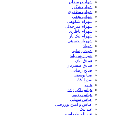
شهاب رمضان
شهاب شکور
شهاب مظفری
شهاب نجفی
شهرام شکوهی
شهرام میرجلالی
شهرام ناظری
شهرام نیک یار
شهریار حسینی
شهیاد
شیث رضایی
شیرازیس باند
صادق آبان
صادق صفدریان
صالح رضایی
صبا یوسفی
صدرا AV
عامر
عباس اکبرزاده
عباس رزمی
عباس سهیلی
عباس و امین پوررضی
عبد نیک
عبدالله طهماسبی‎