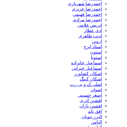
احمدرضا شهریاری
احمدرضا عزیزی
احمدرضا فهیمی
احمدرضا مرادی
ادریس غلامی
ادی عطار
ادیب طاهری
اروین
استاد ایرج
استون
استونا
اسماعیل خانزاده
اسماعیل خیراتی
اشکان کشاورز
اشکان کینگ
اشلی.ک و بی رپ
اشوان
اصغر حسینی
افشین آذری
افشین باران
افق باند
البرز نبویان
الیاس