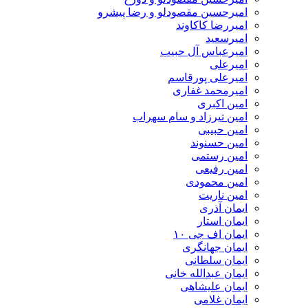
امیرحسین مقصودلو و رضا پیشرو
امیررضا کاکاوند
امیرسعید
امیرعباس آل حبیب
امیرعلی
امیرعلی پورقاسم
امیرمحمد غفاری
امین اکبری
امین تیرزاد و سام سهراب
امین حبیبی
امین حسنوند
امین رستمی
امین رفیعی
امین محمودی
امین ناریت
ایمان آذری
ایمان استار
ایمان اف جی ۱۰
ایمان جهانگری
ایمان سلطانی
ایمان عبدالله خانی
ایمان علیشاهی
ایمان غلامی