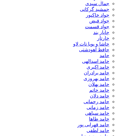
جمال سیدی
جمشید گرکانی
جواد خاکپور
جواد فیض
جواد قسمت
چاپار بند
چارتار
حاشا و پویا تات لاو
حافظ آهودشتی
حامد
حامد اسدالهی
حامد اکبری
حامد برادران
حامد بهروزی
حامد پهلان
حامد حاتم
حامد دلان
حامد رحمانی
حامد زمانی
حامد سیاهی
حامد طاها
حامد قهرایی پور
حامد لطفی