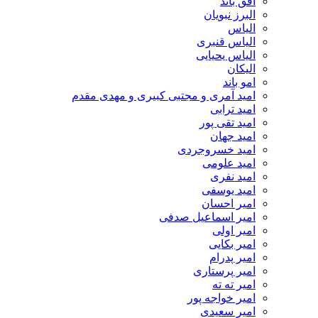
افق باند
البرز نبویان
الیاس
الیاس قنبرى
الیاس یحیایی
الیکان
امو باند
امید آمری و مجتبی کبیری و مهدى مقدم
امید ترابی
امید تقی پور
امید جهان
امید خسروجردی
امید علومی
امید نفری
امید یوسفی
امیر احسان
امیر اسماعیل صدفی
امیر اولی
امیر بکایی
امیر پدرام
امیر پرستاری
امیر ته ته
امیر خواجه پور
امیر سعیدی