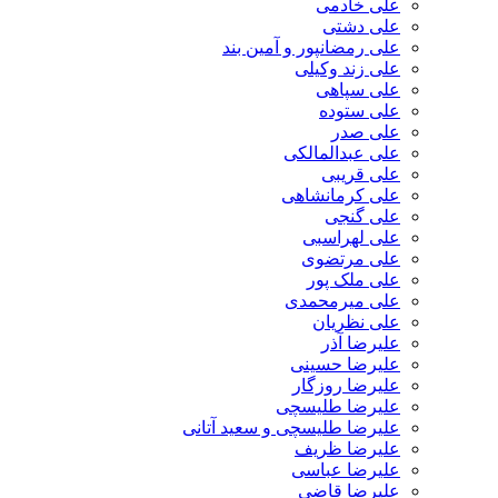
علی خادمی
علی دشتی
علی رمضانپور و آمین بند
علی زند وکیلی
علی سپاهی
علی ستوده
علی صدر
علی عبدالمالکی
علی قریبی
علی کرمانشاهی
علی گنجی
علی لهراسبی
علی مرتضوی
علی ملک پور
علی میرمحمدی
علی نظریان
علیرضا آذر
علیرضا حسینی
علیرضا روزگار
علیرضا طلیسچی
علیرضا طلیسچی و سعید آتانی
علیرضا ظریف
علیرضا عباسی
علیرضا قاضی