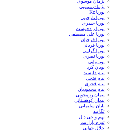
پژمان موسوی
پژمان مینویی
پوریا Kz
پوریا بارجینی
پوریا حیدری
پوریا زادخوست
پوریا علی مصطفی
پوریا فرجیان
پوریا قربانی
پوریا گرامی
پوریا نصری
پویا بیاتی
پویان کرد
پیام دلپسند
پیام فتحی
پیام فخری
پیام محمودیان
پیمان رزمجویی
پیمان کوهستانی
تابان سلیمانی
تگا بند
تهم و جی دال
تورج پارازیت
جلال جهانی