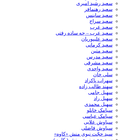
سعید رشید امیری
سعید رهنمافر
سعید ساینس
سعید سراج
سعید عرب
سعید عرب – چه ساده رفتی
سعید علیپوریان
سعید کرمانی
سعید متین
سعید مدرس
سعید مشرقی
سعید واحدی
سلی خان
سهراب پاکزاد
سهند طالب زاده
سهیل جامی
سهیل راد
سهیل محمدی
سیامک خانلو
سیامک عباسی
سیاوش علایی
سیاوش فاضلی
سید حجّت نبوی منش «کاوه»
سید حجت نبوی منش ( کاوه )