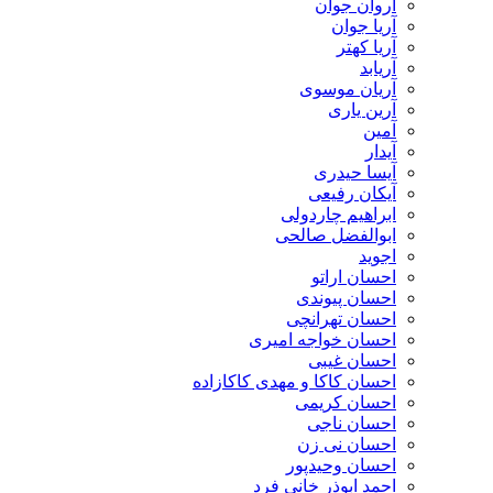
آروان جوان
آریا جوان
آریا کهتر
آریابد
آریان موسوی
آرین یاری
آمین
آیدار
آیسا حیدری
آیکان رفیعی
ابراهیم چاردولی
ابوالفضل صالحی
اجوید
احسان اراتو
احسان پیوندی
احسان تهرانچی
احسان خواجه امیری
احسان غیبی
احسان کاکا و مهدی کاکازاده
احسان کریمی
احسان ناجی
احسان نی زن
احسان وحیدپور
احمد ابوذر خانی فرد