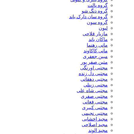
گروه پالت
گروه دنگ شو
گروه سان دارک باند
گروه سون
لیون
مازیار فلاحی
ماکان باند
مانی رهنما
مانی کاکاوند
مبین جعفری
متین صفر پور
مجتبی اورنگی
مجتبی دل زنده
مجتبی دهقانی
مجتبی زینلی
مجتبی شاه علی
مجتبی صفری
مجتبی فغانی
مجتبی کبیری
مجتبی نجیمی
مجید اخشابی
مجید اصلاحی
مجید الوند‎