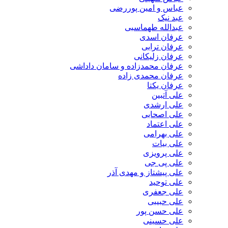
عباس و امین پوررضی
عبد نیک
عبدالله طهماسبی‎
عرفان اسدی
عرفان ترابی
عرفان زلیکانی
عرفان محمدزاده و سامان داداشی
عرفان محمدی زاده
عرفان یکتا
علی آتبین
علی ارشدی
علی اصحابی
علی اعتماد
علی بهرامی
علی بیات
علی پرویزی
علی پی جی
علی پیشتاز و مهدی آذر
علی توحید
علی جعفری
علی حبیبی
علی حسن پور
علی حسینی