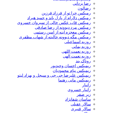
رضا یزدانی
رضالون
رمیکس چرا تو از فرزاد فرزین
رمیکس دلارام از پازل باند و حمید هیراد
رمیکس قاب عکس خالی از سیروان خسروی
رمیکس مرد دیوونه از رضا صادقی
رمیکس معجزه اینه از امین رستمی
رمیکس مگه دیوونه حالیته از شهاب مظفری
روزبه اسماعیلی
روزبه بمانی
روزبه نعمت اللهی
روزبه نعمت الهی
روناک بند
ریمیکس احسان وحیدپور
ریمیکس پیام محمودیان
ریمیکس علیرضا جی جی و سیجل و بهزاد لیتو
ریمیکس مانی رهنما
زانیار
زانیار خسروی
زیر صفر
ساسان شفانژاد
سالار عقیلی
سالار قنبری