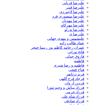
علیرضا قربانی
علیرضا قنبر
علیرضا لاجوردی
علیرضا منصوری فرد
علیرضا مهدیان
علیرضا مهرکام
علیرضا ندرلو
علیرضا ی
علیشمس و مهدی جهانی
عماد طالب زاده
عمران ، حامد کاظم پور ، نیما حنجر
فاتح نورایی
فاروق جدلی
فاطمه
فاطمه و رضا شیری
فتاح فتحی
فربد یزدانفر
فرجاد فرج اللهی
فردین آر وان
فرزاد بیباش و وحید تتورا
فرزاد خرمی
فرزاد شاه علی
فرزاد صادقی