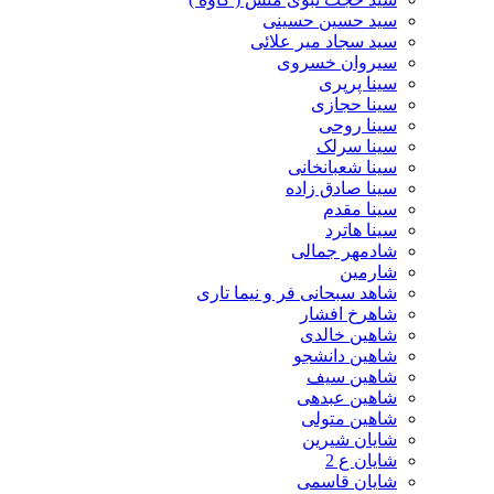
سید حسین حسینى
سید سجاد میر علائی
سیروان خسروی
سینا پرپری
سینا حجازی
سینا روحی
سینا سرلک
سینا شعبانخانی
سینا صادق زاده
سینا مقدم
سینا هاترد
شادمهر جمالی
شارمین
شاهد سبحانی فر و نیما تاری
شاهرخ افشار
شاهین خالدی
شاهین دانشجو
شاهین سیف
شاهین عبدهی
شاهین متولی
شایان شیرین
شایان ع 2
شایان قاسمی