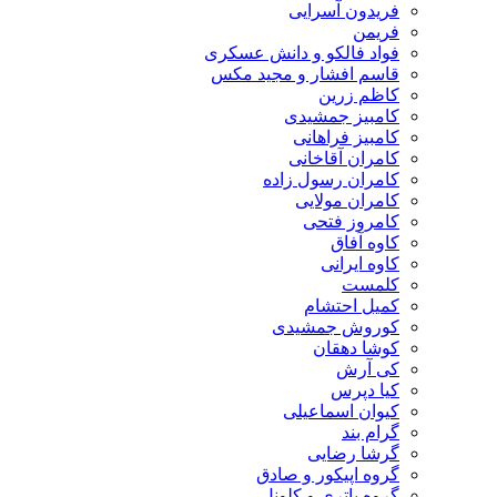
فریدون آسرایی
فریمن
فواد فالکو و دانش عسکری
قاسم افشار و مجید مکس
کاظم زرین
کامبیز جمشیدی
کامبیز فراهانی
کامران آقاخانی
کامران رسول زاده
کامران مولایی
کامروز فتحی
کاوه آفاق
کاوه ایرانی
کلمست
کمیل احتشام
کوروش جمشیدی
کوشا دهقان
کی آرش
کیا دپرس
کیوان اسماعیلی
گرام بند
گرشا رضایی
گروه اپیکور و صادق
گروه باتری و کلونل