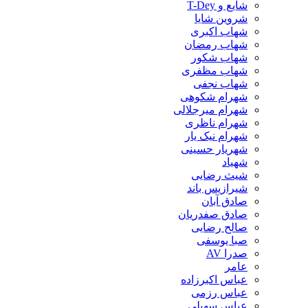
شایع و T-Dey
شروین شایا
شهاب اکبری
شهاب رمضان
شهاب شکور
شهاب مظفری
شهاب نجفی
شهرام شکوهی
شهرام میرجلالی
شهرام ناظری
شهرام نیک یار
شهریار حسینی
شهیاد
شیث رضایی
شیرازیس باند
صادق آبان
صادق صفدریان
صالح رضایی
صبا یوسفی
صدرا AV
عامر
عباس اکبرزاده
عباس رزمی
عباس سهیلی