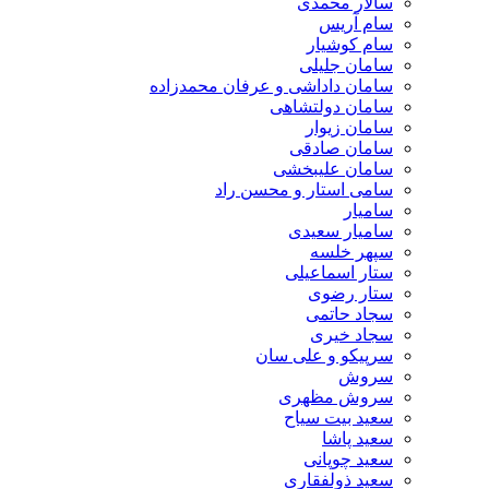
سالار محمدی
سام آریس
سام کوشیار
سامان جلیلی
سامان داداشی و عرفان محمدزاده
سامان دولتشاهی
سامان زیوار
سامان صادقی
سامان علیبخشی
سامی استار و محسن راد
سامیار
سامیار سعیدی
سپهر خلسه
ستار اسماعیلی
ستار رضوی
سجاد حاتمی
سجاد خیری
سرپیکو و علی سان
سروش
سروش مظهری
سعید بیت سیاح
سعید پاشا
سعید چوپانی
سعید ذولفقاری