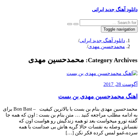
دانلود آهنگ جدید ایرانی
Toggle navigation
دانلود آهنگ جدید ایرانی
/
محمدحسین مهدی
/
محمدحسین مهدی
Category Archives:
آگوست 28, 2017
اهنگ محمدحسین مهدی بن بست
محمدحسین مهدی بنام بن بست با بالاترین کیفیت – Bon Bast برای
به ادامه مطلب مراجعه کنید … متن بنام بن بست : اون که همه جا
گفته تورو میخواست ‎بعد تو همه زندگیش رو هواست ‎اون که
نفساش وصله به نفسات ‎حالا گریه هاش بی صداست ‎با همه
سرده،غمو لمس کرده ‎فکر نکن […]