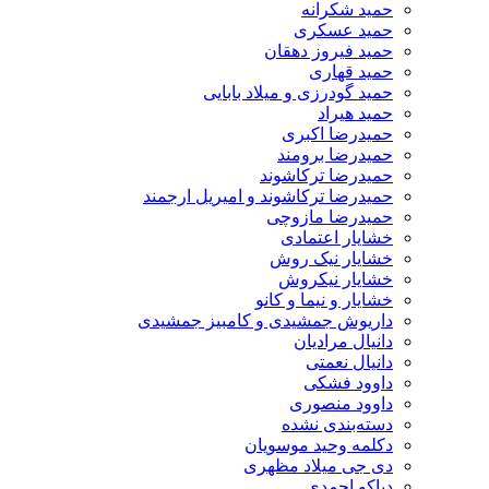
حمید شکرانه
حمید عسکری
حمید فیروز دهقان
حمید قهاری
حمید گودرزی و میلاد بابایی
حمید هیراد
حمیدرضا اکبری
حمیدرضا برومند
حمیدرضا ترکاشوند
حمیدرضا ترکاشوند و امیریل ارجمند
حمیدرضا مازوچی
خشایار اعتمادی
خشایار نیک روش
خشایار نیکروش
خشایار و نیما و کانو
داریوش جمشیدی و کامبیز جمشیدی
دانیال مرادیان
دانیال نعمتی
داوود فشکی
داوود منصوری
دسته‌بندی نشده
دکلمه وحید موسویان
دی جی میلاد مظهری
دیاکو احمدی