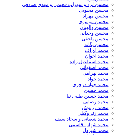
محسن لرد و سهراب فخیمی و مهدی صادقی
محسن محبوبی
محسن مهراد
محسن موسوی
محسن والهیان
محسن وجدانی
محسن یاحقی
محسن یگانه
محمد اچ اف
محمد اخوان
محمد اسماعیل زاده
محمد اصفهانی
محمد بهرامی
محمد جواد
محمد جواد درجزی
محمد حسین
محمد حسین طیبی نیا
محمد رضایی
محمد زرنوش
محمد زند وکیلی
محمد شعبانی و سجاد سیف
محمد شهاب قاسمی
​محمد شیردل