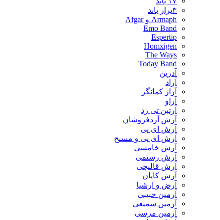
۱۷ باند
۳برار باند
Armaph و Afgar
Emo Band
Espertip
Homxigen
The Ways
Today Band
آدرین
آراد
آراز کمانگر
آراو
آرتین تی زد
آرش آردفروشان
آرش ای پی
آرش ای پی و مسیح
آرش خامسی
آرش رستمی
آرش قالیچی
آرش کایان
​آرض و ارشیا
آرمین حبیبی
آرمین سمیعی
آرمین مرسی