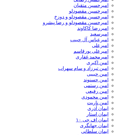
امیرحسین متقیان
امیرحسین مقصودلو
امیرحسین مقصودلو و دوزخ
امیرحسین مقصودلو و رضا پیشرو
امیررضا کاکاوند
امیرسعید
امیرعباس آل حبیب
امیرعلی
امیرعلی پورقاسم
امیرمحمد غفاری
امین اکبری
امین تیرزاد و سام سهراب
امین حبیبی
امین حسنوند
امین رستمی
امین رفیعی
امین محمودی
امین ناریت
ایمان آذری
ایمان استار
ایمان اف جی ۱۰
ایمان جهانگری
ایمان سلطانی