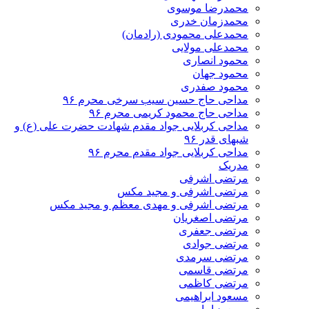
محمدرضا موسوی
محمدزمان خدری
محمدعلی محمودی (رادمان)
محمدعلی مولایی
محمود انصاری
محمود جهان
محمود صفدری
مداحی حاج حسین سیب سرخی محرم ۹۶
مداحی حاج محمود کریمی محرم ۹۶
مداحی کربلایی جواد مقدم شهادت حضرت علی (ع) و
شبهای قدر ۹۶
مداحی کربلایی جواد مقدم محرم ۹۶
مدریک
مرتضی اشرفی
مرتضی اشرفی و مجید مکس
مرتضی اشرفی و مهدی معظم و مجید مکس
مرتضی اصغریان
مرتضی جعفری
مرتضی جوادی
مرتضی سرمدی
مرتضی قاسمی
مرتضی کاظمی
مسعود ابراهیمی