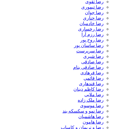
رضا تقوی
رضا تیموری
رضا جوان
رضا چناری
رضا خادمیان
رضا رخساری
رضا رزم آرا
رضا روح پور
رضا ساسان پور
رضا سرپرست
رضا شیری
رضا صادقی
رضا صادقی بنام
رضا فرهادی
رضا قائمی
رضا قندهاری
رضا کاظم دینان
رضا ملایی
رضا ملک زاده
رضا موسوی
رضا نمو و سکسکه بند
رضا هاشمیان
رضا هامون
رضا و نریمان و کامیاب