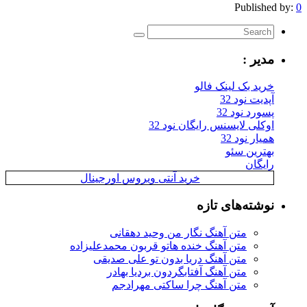
Published by:
0
مدیر :
خرید بک لینک فالو
آپدیت نود 32
پسورد نود 32
اوکلی لایسنس رایگان نود 32
همیار نود 32
بهترین سئو
رایگان
خرید آنتی ویروس اورجینال
نوشته‌های تازه
متن آهنگ نگار من وحید دهقانی
متن آهنگ خنده هاتو قربون محمدعلیزاده
متن آهنگ دریا بدون تو علی صدیقی
متن آهنگ آفتابگردون بردیا بهادر
متن آهنگ چرا ساکتی مهرادجم