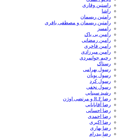
راستین وقاری
راشا
رامتین ریسمان
رامتین ریسمان و مصطفی باقری
رامسز
رامین بی باک
رامین رمضانی
رامین فاخری
رامین میرزادی
رحیم جوانمردی
رستاک
رسول بهرامی
رسول پویان
رسول کرد
رسول نجفی
رشید سینایی
رضا R.F و مرتضی اوژن
رضا آقابابایی
رضا احسانی
رضا احمدی
رضا اکبری
رضا بهاری
رضا بیدرام