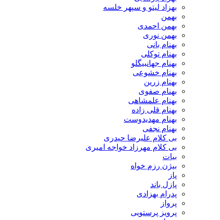
بهزاد لیتو و سپهر خلسه
بهمن
بهمن احمدی
بهمن نوری
بهنام بانی
بهنام توکلی
بهنام جهانبیگلو
بهنام خشوعی
بهنام زرین
بهنام صفوی
بهنام علمشاهی
بهنام قلی زاده
بهنام مهدیدوست
بهنام نجفی
بی کلام علیرضا حیدری
بی کلام مهرزاد خواجه امیری
بیات
بیژن رزم خواه
پاز
پازل باند
پدرام بهزادی
پرواز
پرویز پرستویی