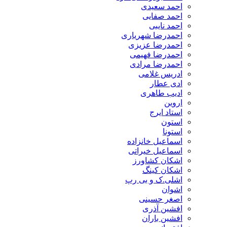
احمد سعیدی
احمد صفایی
احمد نایبی
احمدرضا شهریاری
احمدرضا عزیزی
احمدرضا فهیمی
احمدرضا مرادی
ادریس غلامی
ادی عطار
ادیب طاهری
اروین
استاد ایرج
استون
استونا
اسماعیل خانزاده
اسماعیل خیراتی
اشکان کشاورز
اشکان کینگ
اشلی.ک و بی رپ
اشوان
اصغر حسینی
افشین آذری
افشین باران