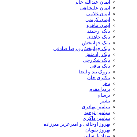
ایمان عبدالله خانی
ایمان علیشاهی
ایمان غلامی
ایمان کریمی
ایمان ماهرو
بابک ارجمند
بابک جاهدی
بابک جهانبخش
بابک جهانبخش و رضا صادقی
بابک رادمنش
بابک شکارچی
بابک مافی
باروک بند و ایضا
باکتری خان
باهر
بردیا مقدم
برسام
بشیر
بنیامین بهادری
بنیامین توحید
بنیامین ذاکری
بهروز اوجاقی و امیرعزیز میرزاده
بهروز نقویان
بهزاد پارسایی