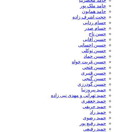
حامد محضرنیا
حامد ملک پور
حامد همایون
حجت اشرف زاده
حسام ردایی
حسام صدر
حسن تاج
حسین آقایی
حسین احسانی
حسین توکلی
حسین حماد
حسین غربت خواه
حسین فتحی
حسین قنبری
حسین گنجی
حسین گودرزی
حمید پیروزنیا
حمید تهرانی و مهدی نبی زاده
حمید جعفری
حمید حریفی
حمید راد
حمید رضوی
حمید رفیع پور
حمید رفیعی