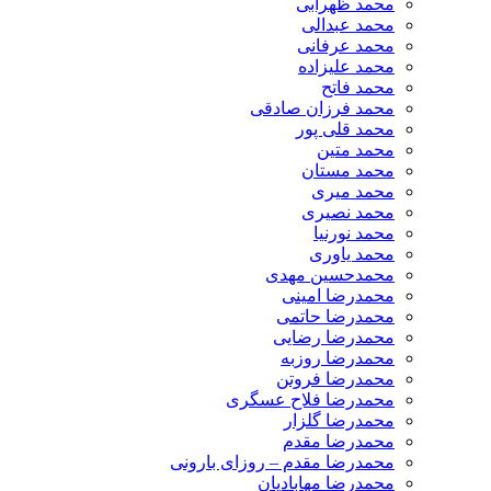
محمد ظهرابی
محمد عبدالی
محمد عرفانی
محمد علیزاده
محمد فاتح
محمد فرزان صادقی
محمد قلی پور
محمد متین
محمد مستان
محمد میری
محمد نصیری
محمد نورنیا
محمد یاوری
محمدحسین مهدی
محمدرضا امینی
محمدرضا حاتمی
محمدرضا رضایی
محمدرضا روزبه
محمدرضا فروتن
محمدرضا فلاح عسگری
محمدرضا گلزار
محمدرضا مقدم
محمدرضا مقدم – روزای بارونی
محمدرضا مهابادیان