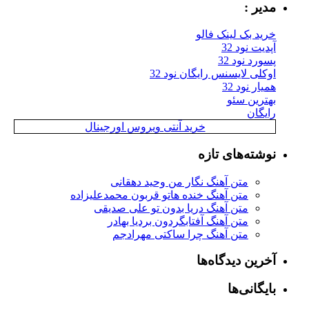
مدیر :
خرید بک لینک فالو
آپدیت نود 32
پسورد نود 32
اوکلی لایسنس رایگان نود 32
همیار نود 32
بهترین سئو
رایگان
خرید آنتی ویروس اورجینال
نوشته‌های تازه
متن آهنگ نگار من وحید دهقانی
متن آهنگ خنده هاتو قربون محمدعلیزاده
متن آهنگ دریا بدون تو علی صدیقی
متن آهنگ آفتابگردون بردیا بهادر
متن آهنگ چرا ساکتی مهرادجم
آخرین دیدگاه‌ها
بایگانی‌ها