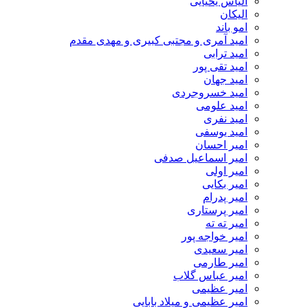
الیاس یحیایی
الیکان
امو باند
امید آمری و مجتبی کبیری و مهدى مقدم
امید ترابی
امید تقی پور
امید جهان
امید خسروجردی
امید علومی
امید نفری
امید یوسفی
امیر احسان
امیر اسماعیل صدفی
امیر اولی
امیر بکایی
امیر پدرام
امیر پرستاری
امیر ته ته
امیر خواجه پور
امیر سعیدی
امیر طارمی
امیر عباس گلاب
امیر عظیمی
امیر عظیمی و میلاد بابایی