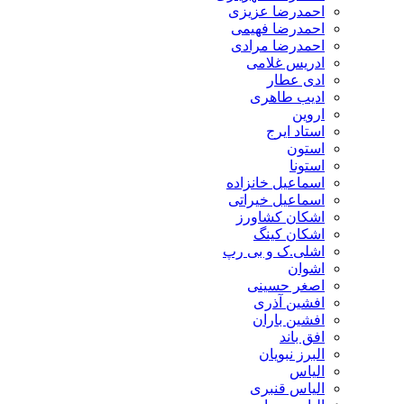
احمدرضا عزیزی
احمدرضا فهیمی
احمدرضا مرادی
ادریس غلامی
ادی عطار
ادیب طاهری
اروین
استاد ایرج
استون
استونا
اسماعیل خانزاده
اسماعیل خیراتی
اشکان کشاورز
اشکان کینگ
اشلی.ک و بی رپ
اشوان
اصغر حسینی
افشین آذری
افشین باران
افق باند
البرز نبویان
الیاس
الیاس قنبرى