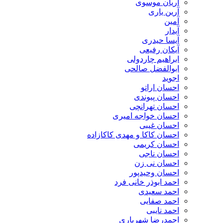
آریان موسوی
آرین یاری
آمین
آیدار
آیسا حیدری
آیکان رفیعی
ابراهیم چاردولی
ابوالفضل صالحی
اجوید
احسان اراتو
احسان پیوندی
احسان تهرانچی
احسان خواجه امیری
احسان غیبی
احسان کاکا و مهدی کاکازاده
احسان کریمی
احسان ناجی
احسان نی زن
احسان وحیدپور
احمد ابوذر خانی فرد
احمد سعیدی
احمد صفایی
احمد نایبی
احمدرضا شهریاری