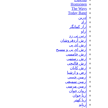
Homxigen
The Ways
Today Band
آدرین
آراد
آراز کمانگر
آراو
آرتین تی زد
آرش آردفروشان
آرش ای پی
آرش ای پی و مسیح
آرش خامسی
آرش رستمی
آرش قالیچی
آرش کایان
​آرض و ارشیا
آرمین حبیبی
آرمین سمیعی
آرمین مرسی
آروان جوان
آریا جوان
آریا کهتر
آریابد