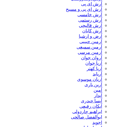
آرش ای پی
آرش ای پی و مسیح
آرش خامسی
آرش رستمی
آرش قالیچی
آرش کایان
​آرض و ارشیا
آرمین حبیبی
آرمین سمیعی
آرمین مرسی
آروان جوان
آریا جوان
آریا کهتر
آریابد
آریان موسوی
آرین یاری
آمین
آیدار
آیسا حیدری
آیکان رفیعی
ابراهیم چاردولی
ابوالفضل صالحی
اجوید