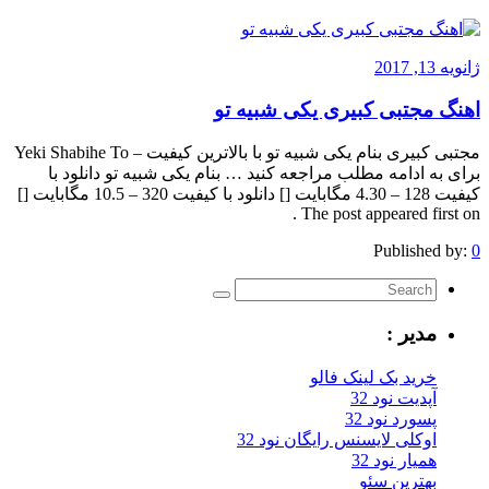
ژانویه 13, 2017
اهنگ مجتبی کبیری یکی شبیه تو
مجتبی کبیری بنام یکی شبیه تو با بالاترین کیفیت – Yeki Shabihe To
برای به ادامه مطلب مراجعه کنید … بنام یکی شبیه تو دانلود با
کیفیت 128 – 4.30 مگابایت [] دانلود با کیفیت 320 – 10.5 مگابایت []
The post appeared first on .
Published by:
0
مدیر :
خرید بک لینک فالو
آپدیت نود 32
پسورد نود 32
اوکلی لایسنس رایگان نود 32
همیار نود 32
بهترین سئو