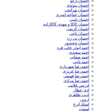
احسان اراتو
احسان پیوندی
احسان تهرانچی
احسان خواجه امیری
احسان غیبی
احسان کاکا و مهدی کاکازاده
احسان کریمی
احسان ناجی
احسان نی زن
احسان وحیدپور
احمد ابوذر خانی فرد
احمد سعیدی
احمد صفایی
احمد نایبی
احمدرضا شهریاری
احمدرضا عزیزی
احمدرضا فهیمی
احمدرضا مرادی
ادریس غلامی
ادی عطار
ادیب طاهری
اروین
استاد ایرج
استون