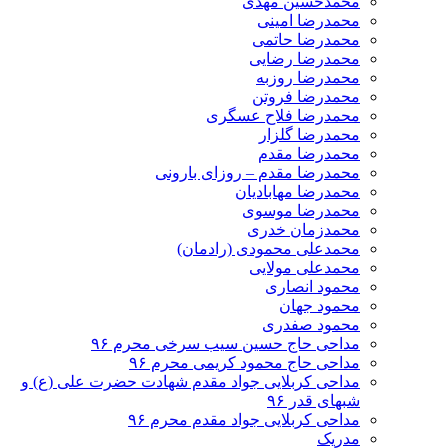
محمدحسین مهدی
محمدرضا امینی
محمدرضا حاتمی
محمدرضا رضایی
محمدرضا روزبه
محمدرضا فروتن
محمدرضا فلاح عسگری
محمدرضا گلزار
محمدرضا مقدم
محمدرضا مقدم – روزای بارونی
محمدرضا مهابادیان
محمدرضا موسوی
محمدزمان خدری
محمدعلی محمودی (رادمان)
محمدعلی مولایی
محمود انصاری
محمود جهان
محمود صفدری
مداحی حاج حسین سیب سرخی محرم ۹۶
مداحی حاج محمود کریمی محرم ۹۶
مداحی کربلایی جواد مقدم شهادت حضرت علی (ع) و
شبهای قدر ۹۶
مداحی کربلایی جواد مقدم محرم ۹۶
مدریک