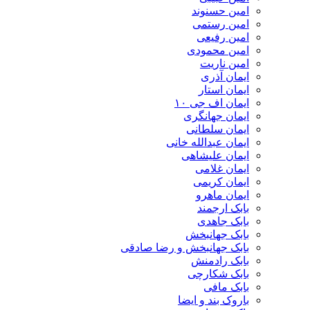
امین حسنوند
امین رستمی
امین رفیعی
امین محمودی
امین ناریت
ایمان آذری
ایمان استار
ایمان اف جی ۱۰
ایمان جهانگری
ایمان سلطانی
ایمان عبدالله خانی
ایمان علیشاهی
ایمان غلامی
ایمان کریمی
ایمان ماهرو
بابک ارجمند
بابک جاهدی
بابک جهانبخش
بابک جهانبخش و رضا صادقی
بابک رادمنش
بابک شکارچی
بابک مافی
باروک بند و ایضا