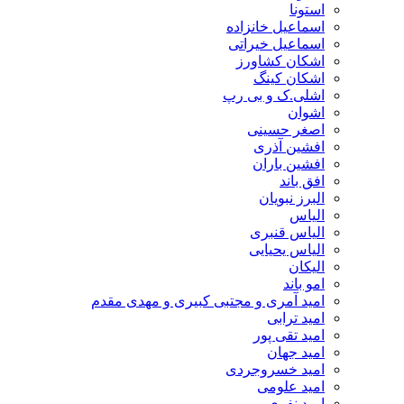
استونا
اسماعیل خانزاده
اسماعیل خیراتی
اشکان کشاورز
اشکان کینگ
اشلی.ک و بی رپ
اشوان
اصغر حسینی
افشین آذری
افشین باران
افق باند
البرز نبویان
الیاس
الیاس قنبرى
الیاس یحیایی
الیکان
امو باند
امید آمری و مجتبی کبیری و مهدى مقدم
امید ترابی
امید تقی پور
امید جهان
امید خسروجردی
امید علومی
امید نفری