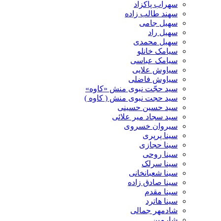
سهراب پاکزاد
سهند طالب زاده
سهیل جامی
سهیل راد
سهیل محمدی
سیامک خانلو
سیامک عباسی
سیاوش علایی
سیاوش فاضلی
سید حجّت نبوی منش «کاوه»
سید حجت نبوی منش ( کاوه )
سید حسین حسینى
سید سجاد میر علائی
سیروان خسروی
سینا پرپری
سینا حجازی
سینا روحی
سینا سرلک
سینا شعبانخانی
سینا صادق زاده
سینا مقدم
سینا هاترد
شادمهر جمالی
شارمین