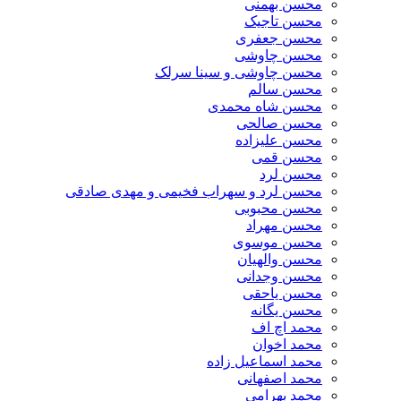
محسن بهمنی
محسن تاجیک
محسن جعفری
محسن چاوشی
محسن چاوشی و سینا سرلک
محسن سالم
محسن شاه محمدی
محسن صالحی
محسن علیزاده
محسن قمی
محسن لرد
محسن لرد و سهراب فخیمی و مهدی صادقی
محسن محبوبی
محسن مهراد
محسن موسوی
محسن والهیان
محسن وجدانی
محسن یاحقی
محسن یگانه
محمد اچ اف
محمد اخوان
محمد اسماعیل زاده
محمد اصفهانی
محمد بهرامی