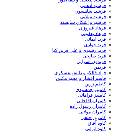
فرشید ادهمی
فرشید شاهسون
فرشید میلانی
فرشید و اشکان شایسته
فرهاد فیروزی
فرهاد یعقوبی
فرید ایمانی
فرید جوادی
فرید رشیدی و علی فرین کیا
فرید صالحی
فریدون آسرایی
فریمن
فواد فالکو و دانش عسکری
قاسم افشار و مجید مکس
کاظم زرین
کامبیز جمشیدی
کامبیز فراهانی
کامران آقاخانی
کامران رسول زاده
کامران مولایی
کامروز فتحی
کاوه آفاق
کاوه ایرانی