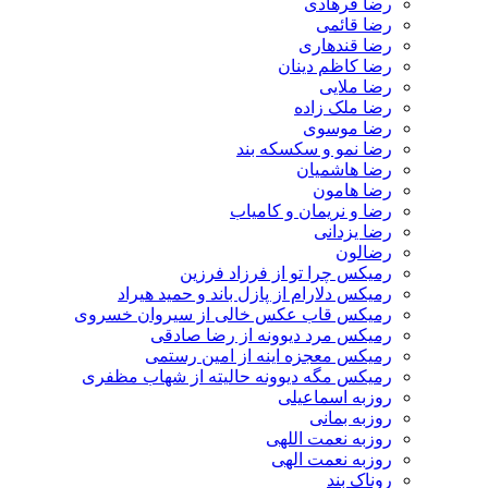
رضا فرهادی
رضا قائمی
رضا قندهاری
رضا کاظم دینان
رضا ملایی
رضا ملک زاده
رضا موسوی
رضا نمو و سکسکه بند
رضا هاشمیان
رضا هامون
رضا و نریمان و کامیاب
رضا یزدانی
رضالون
رمیکس چرا تو از فرزاد فرزین
رمیکس دلارام از پازل باند و حمید هیراد
رمیکس قاب عکس خالی از سیروان خسروی
رمیکس مرد دیوونه از رضا صادقی
رمیکس معجزه اینه از امین رستمی
رمیکس مگه دیوونه حالیته از شهاب مظفری
روزبه اسماعیلی
روزبه بمانی
روزبه نعمت اللهی
روزبه نعمت الهی
روناک بند