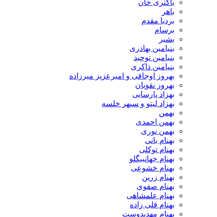
باکتری خان
باهر
بردیا مقدم
برسام
بشیر
بنیامین بهادری
بنیامین توحید
بنیامین ذاکری
بهروز اوجاقی و امیرعزیز میرزاده
بهروز نقویان
بهزاد پارسایی
بهزاد لیتو و سپهر خلسه
بهمن
بهمن احمدی
بهمن نوری
بهنام بانی
بهنام توکلی
بهنام جهانبیگلو
بهنام خشوعی
بهنام زرین
بهنام صفوی
بهنام علمشاهی
بهنام قلی زاده
بهنام مهدیدوست