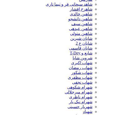
شاهد سبحانی فر و نیما تاری
شاهرخ افشار
شاهین خالدی
شاهین دانشجو
شاهین سیف
شاهین عبدهی
شاهین متولی
شایان شیرین
شایان ع 2
شایان قاسمی
شایع و T-Dey
شروین شایا
شهاب اکبری
شهاب رمضان
شهاب شکور
شهاب مظفری
شهاب نجفی
شهرام شکوهی
شهرام میرجلالی
شهرام ناظری
شهرام نیک یار
شهریار حسینی
شهیاد