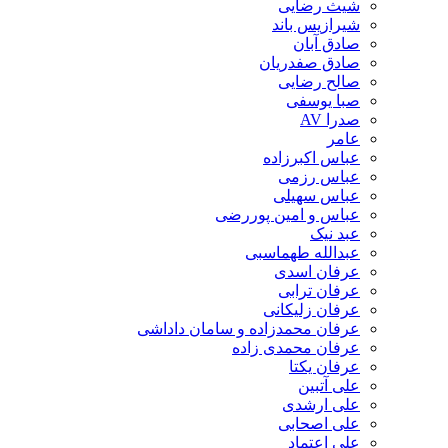
شیث رضایی
شیرازیس باند
صادق آبان
صادق صفدریان
صالح رضایی
صبا یوسفی
صدرا AV
عامر
عباس اکبرزاده
عباس رزمی
عباس سهیلی
عباس و امین پوررضی
عبد نیک
عبدالله طهماسبی‎
عرفان اسدی
عرفان ترابی
عرفان زلیکانی
عرفان محمدزاده و سامان داداشی
عرفان محمدی زاده
عرفان یکتا
علی آتبین
علی ارشدی
علی اصحابی
علی اعتماد