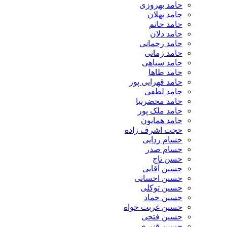
حامد بهروزی
حامد پهلان
حامد حاتم
حامد دلان
حامد رحمانی
حامد زمانی
حامد سیاهی
حامد طاها
حامد قهرایی پور
حامد لطفی
حامد محضرنیا
حامد ملک پور
حامد همایون
حجت اشرف زاده
حسام ردایی
حسام صدر
حسن تاج
حسین آقایی
حسین احسانی
حسین توکلی
حسین حماد
حسین غربت خواه
حسین فتحی
حسین قنبری