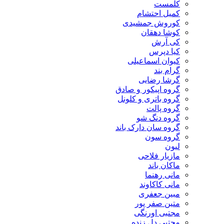
کلمست
کمیل احتشام
کوروش جمشیدی
کوشا دهقان
کی آرش
کیا دپرس
کیوان اسماعیلی
گرام بند
گرشا رضایی
گروه اپیکور و صادق
گروه باتری و کلونل
گروه پالت
گروه دنگ شو
گروه سان دارک باند
گروه سون
لیون
مازیار فلاحی
ماکان باند
مانی رهنما
مانی کاکاوند
مبین جعفری
متین صفر پور
مجتبی اورنگی
مجتبی دل زنده