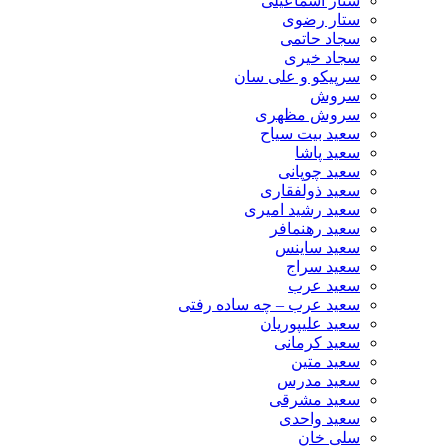
ستار اسماعیلی
ستار رضوی
سجاد حاتمی
سجاد خیری
سرپیکو و علی سان
سروش
سروش مظهری
سعید بیت سیاح
سعید پاشا
سعید چوپانی
سعید ذولفقاری
سعید رشید امیری
سعید رهنمافر
سعید ساینس
سعید سراج
سعید عرب
سعید عرب – چه ساده رفتی
سعید علیپوریان
سعید کرمانی
سعید متین
سعید مدرس
سعید مشرقی
سعید واحدی
سلی خان