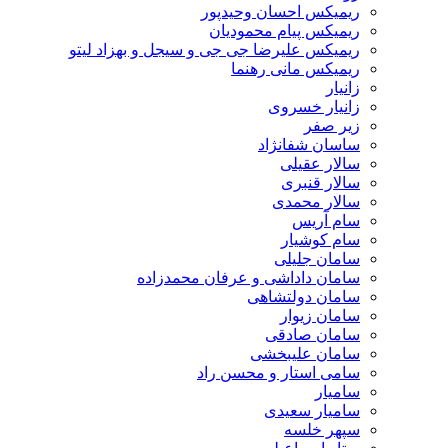
ریمیکس احسان وحیدپور
ریمیکس پیام محمودیان
ریمیکس علیرضا جی جی و سیجل و بهزاد لیتو
ریمیکس مانی رهنما
زانیار
زانیار خسروی
زیر صفر
ساسان شفانژاد
سالار عقیلی
سالار قنبری
سالار محمدی
سام آریس
سام کوشیار
سامان جلیلی
سامان داداشی و عرفان محمدزاده
سامان دولتشاهی
سامان زیوار
سامان صادقی
سامان علیبخشی
سامی استار و محسن راد
سامیار
سامیار سعیدی
سپهر خلسه