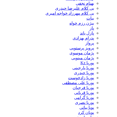
بهنام نجفی
بی کلام علیرضا حیدری
بی کلام مهرزاد خواجه امیری
بیات
بیژن رزم خواه
پاز
پازل باند
پدرام بهزادی
پرواز
پرویز پرستویی
پژمان موسوی
پژمان مینویی
پوریا Kz
پوریا بارجینی
پوریا حیدری
پوریا زادخوست
پوریا علی مصطفی
پوریا فرجیان
پوریا قربانی
پوریا گرامی
پوریا نصری
پویا بیاتی
پویان کرد