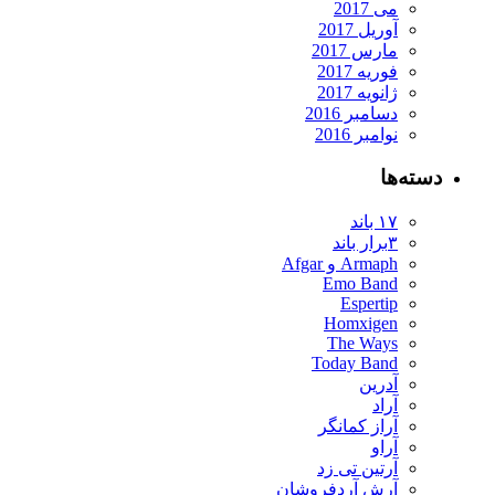
می 2017
آوریل 2017
مارس 2017
فوریه 2017
ژانویه 2017
دسامبر 2016
نوامبر 2016
دسته‌ها
۱۷ باند
۳برار باند
Armaph و Afgar
Emo Band
Espertip
Homxigen
The Ways
Today Band
آدرین
آراد
آراز کمانگر
آراو
آرتین تی زد
آرش آردفروشان