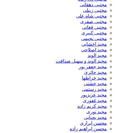
مجتبی دهقانی
مجتبی زینلی
مجتبی شاه علی
مجتبی صفری
مجتبی فغانی
مجتبی کبیری
مجتبی نجیمی
مجید اخشابی
مجید اصلاحی
مجید الوند‎
مجید الوند و سهیل صداقت
مجید جعفر پور
مجید حائری
مجید خراطها
مجید خشتی
مجید رستمی
مجید عزیزپور
مجید غفوری
مجید کریم زاده
مجید نوری
مجید یحیایی
محسن ابراری
محسن ابراهیم زاده