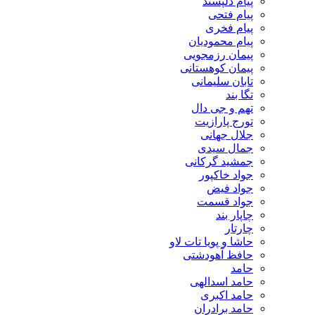
پیام دلپسند
پیام فتحی
پیام فخری
پیام محمودیان
پیمان رزمجویی
پیمان کوهستانی
تابان سلیمانی
تگا بند
تهم و جی دال
تورج پارازیت
جلال جهانی
جمال سیدی
جمشید گرکانی
جواد خاکپور
جواد فیض
جواد قسمت
چاپار بند
چارتار
حاشا و پویا تات لاو
حافظ آهودشتی
حامد
حامد اسدالهی
حامد اکبری
حامد برادران