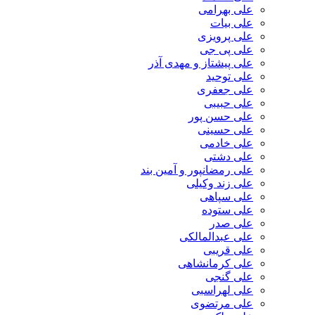
علی بهرامی
علی بیات
علی پرویزی
علی پی جی
علی پیشتاز و مهدی آذر
علی توحید
علی جعفری
علی حبیبی
علی حسن پور
علی حسینی
علی خادمی
علی دشتی
علی رمضانپور و آمین بند
علی زند وکیلی
علی سپاهی
علی ستوده
علی صدر
علی عبدالمالکی
علی قریبی
علی کرمانشاهی
علی گنجی
علی لهراسبی
علی مرتضوی