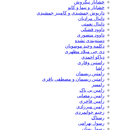
خشایار نیکروش
خشایار و نیما و کانو
داریوش جمشیدی و کامبیز جمشیدی
دانیال مرادیان
دانیال نعمتی
داوود فشکی
داوود منصوری
دسته‌بندی نشده
دکلمه وحید موسویان
دی جی میلاد مظهری
دیاکو احمدی
راستین وقاری
راشا
رامتین ریسمان
رامتین ریسمان و مصطفی باقری
رامسز
رامین بی باک
رامین رمضانی
رامین فاخری
رامین میرزادی
رحیم جوانمردی
رستاک
رسول بهرامی
رسول پویان