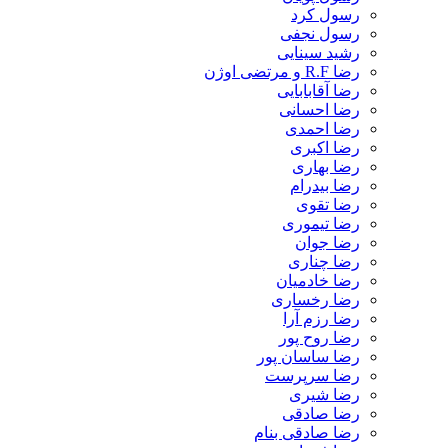
رسول کرد
رسول نجفی
رشید سینایی
رضا R.F و مرتضی اوژن
رضا آقابابایی
رضا احسانی
رضا احمدی
رضا اکبری
رضا بهاری
رضا بیدرام
رضا تقوی
رضا تیموری
رضا جوان
رضا چناری
رضا خادمیان
رضا رخساری
رضا رزم آرا
رضا روح پور
رضا ساسان پور
رضا سرپرست
رضا شیری
رضا صادقی
رضا صادقی بنام