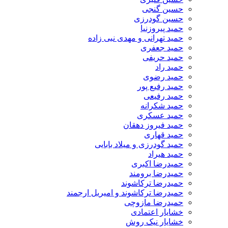
حسین گنجی
حسین گودرزی
حمید پیروزنیا
حمید تهرانی و مهدی نبی زاده
حمید جعفری
حمید حریفی
حمید راد
حمید رضوی
حمید رفیع پور
حمید رفیعی
حمید شکرانه
حمید عسکری
حمید فیروز دهقان
حمید قهاری
حمید گودرزی و میلاد بابایی
حمید هیراد
حمیدرضا اکبری
حمیدرضا برومند
حمیدرضا ترکاشوند
حمیدرضا ترکاشوند و امیریل ارجمند
حمیدرضا مازوچی
خشایار اعتمادی
خشایار نیک روش