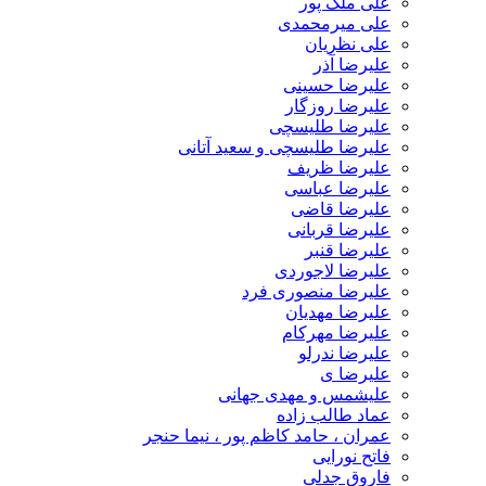
علی ملک پور
علی میرمحمدی
علی نظریان
علیرضا آذر
علیرضا حسینی
علیرضا روزگار
علیرضا طلیسچی
علیرضا طلیسچی و سعید آتانی
علیرضا ظریف
علیرضا عباسی
علیرضا قاضی
علیرضا قربانی
علیرضا قنبر
علیرضا لاجوردی
علیرضا منصوری فرد
علیرضا مهدیان
علیرضا مهرکام
علیرضا ندرلو
علیرضا ی
علیشمس و مهدی جهانی
عماد طالب زاده
عمران ، حامد کاظم پور ، نیما حنجر
فاتح نورایی
فاروق جدلی