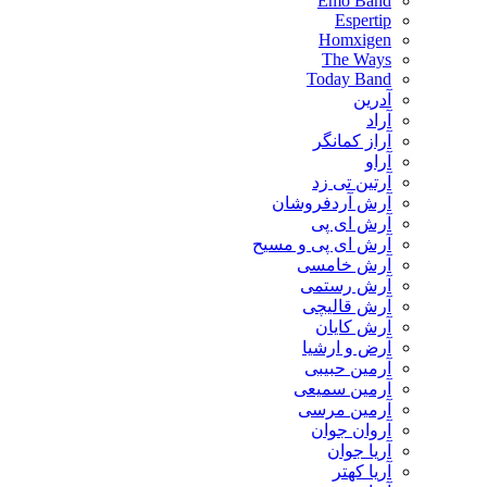
Emo Band
Espertip
Homxigen
The Ways
Today Band
آدرین
آراد
آراز کمانگر
آراو
آرتین تی زد
آرش آردفروشان
آرش ای پی
آرش ای پی و مسیح
آرش خامسی
آرش رستمی
آرش قالیچی
آرش کایان
​آرض و ارشیا
آرمین حبیبی
آرمین سمیعی
آرمین مرسی
آروان جوان
آریا جوان
آریا کهتر