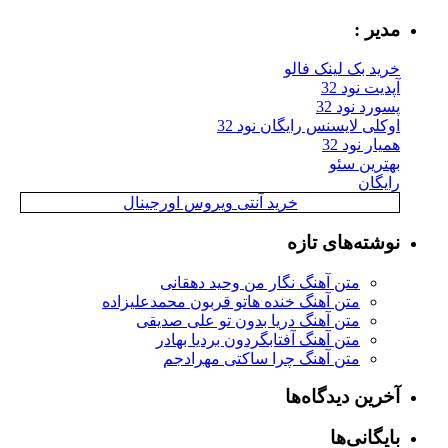
مدیر :
خرید بک لینک فالو
آپدیت نود 32
پسورد نود 32
اوکلی لایسنس رایگان نود 32
همیار نود 32
بهترین سئو
رایگان
خرید آنتی ویروس اورجینال
نوشته‌های تازه
متن آهنگ نگار من وحید دهقانی
متن آهنگ خنده هاتو قربون محمدعلیزاده
متن آهنگ دریا بدون تو علی صدیقی
متن آهنگ آفتابگردون بردیا بهادر
متن آهنگ چرا ساکتی مهرادجم
آخرین دیدگاه‌ها
بایگانی‌ها