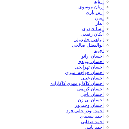
آریابد
آریان موسوی
آرین یاری
آمین
آیدار
آیسا حیدری
آیکان رفیعی
ابراهیم چاردولی
ابوالفضل صالحی
اجوید
احسان اراتو
احسان پیوندی
احسان تهرانچی
احسان خواجه امیری
احسان غیبی
احسان کاکا و مهدی کاکازاده
احسان کریمی
احسان ناجی
احسان نی زن
احسان وحیدپور
احمد ابوذر خانی فرد
احمد سعیدی
احمد صفایی
احمد نایبی