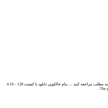
مجتبی نجیمی بنام خالکوبی با بالاترین کیفیت – Khalkobi برای به ادامه مطلب مراجعه کنید … بنام خالکوبی دانلود با کیفیت 128 – 4.10