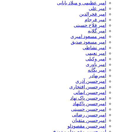
امیر عظیمی و میلاد بابایی
امیر علی
امیر فخرالدین
امیر فرجام
امیر فلاح حسینی
امیر گلایه
امیر مسعود امیری
امیر مسعود صدیق
امیر نشاطی
امیر نعیمی
امیر وکیلی
امیر یاوری
امیر یگانه
امیربهادر
امیرحسین آذری
امیرحسین افتخاری
امیرحسین ایمانی
امیرحسین پاک نهاد
امیرحسین پاکنهاد
امیرحسین حسینی
امیرحسین رضائی
امیرحسین متقیان
امیرحسین مقصودلو
امیرحسین مقصودلو و دوزخ