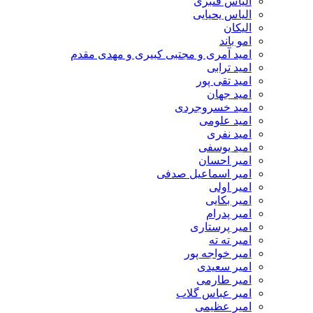
الیاس قنبرى
الیاس یحیایی
الیکان
امو باند
امید آمری و مجتبی کبیری و مهدى مقدم
امید ترابی
امید تقی پور
امید جهان
امید خسروجردی
امید علومی
امید نفری
امید یوسفی
امیر احسان
امیر اسماعیل صدفی
امیر اولی
امیر بکایی
امیر پدرام
امیر پرستاری
امیر ته ته
امیر خواجه پور
امیر سعیدی
امیر طارمی
امیر عباس گلاب
امیر عظیمی