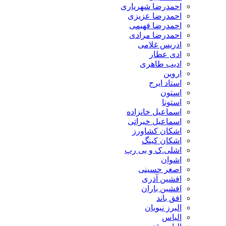
احمدرضا شهریاری
احمدرضا عزیزی
احمدرضا فهیمی
احمدرضا مرادی
ادریس غلامی
ادی عطار
ادیب طاهری
اروین
استاد ایرج
استون
استونا
اسماعیل خانزاده
اسماعیل خیراتی
اشکان کشاورز
اشکان کینگ
اشلی.ک و بی رپ
اشوان
اصغر حسینی
افشین آذری
افشین باران
افق باند
البرز نبویان
الیاس