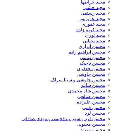
مجید خراطها
مجید خشتی
مجید رستمی
مجید عزیزپور
مجید غفوری
مجید کریم زاده
مجید نوری
مجید یحیایی
محسن ابراری
محسن ابراهیم زاده
محسن بهمنی
محسن تاجیک
محسن جعفری
محسن چاوشی
محسن چاوشی و سینا سرلک
محسن سالم
محسن شاه محمدی
محسن صالحی
محسن علیزاده
محسن قمی
محسن لرد
محسن لرد و سهراب فخیمی و مهدی صادقی
محسن محبوبی
محسن مهراد