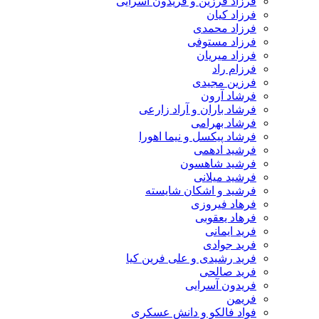
فرزاد فرزین و فریدون آسرایی
فرزاد کیان
فرزاد محمدی
فرزاد مستوفی
فرزاد میریان
فرزام راد
فرزین مجیدی
فرشاد آرون
فرشاد باران و آراد زارعی
فرشاد بهرامی
فرشاد پیکسل و نیما اهورا
فرشید ادهمی
فرشید شاهسون
فرشید میلانی
فرشید و اشکان شایسته
فرهاد فیروزی
فرهاد یعقوبی
فرید ایمانی
فرید جوادی
فرید رشیدی و علی فرین کیا
فرید صالحی
فریدون آسرایی
فریمن
فواد فالکو و دانش عسکری