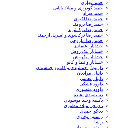
حمید قهاری
حمید گودرزی و میلاد بابایی
حمید هیراد
حمیدرضا اکبری
حمیدرضا برومند
حمیدرضا ترکاشوند
حمیدرضا ترکاشوند و امیریل ارجمند
حمیدرضا مازوچی
خشایار اعتمادی
خشایار نیک روش
خشایار نیکروش
خشایار و نیما و کانو
داریوش جمشیدی و کامبیز جمشیدی
دانیال مرادیان
دانیال نعمتی
داوود فشکی
داوود منصوری
دسته‌بندی نشده
دکلمه وحید موسویان
دی جی میلاد مظهری
دیاکو احمدی
راستین وقاری
راشا
رامتین ریسمان