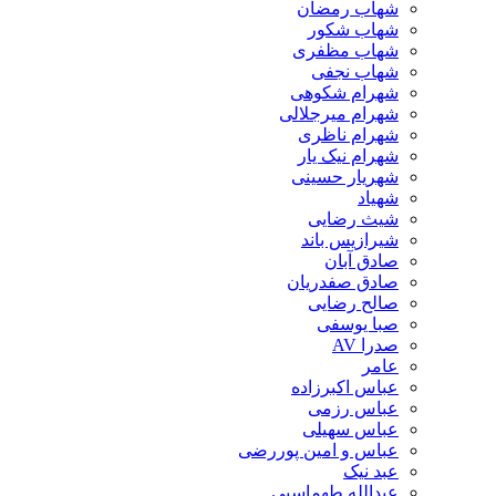
شهاب رمضان
شهاب شکور
شهاب مظفری
شهاب نجفی
شهرام شکوهی
شهرام میرجلالی
شهرام ناظری
شهرام نیک یار
شهریار حسینی
شهیاد
شیث رضایی
شیرازیس باند
صادق آبان
صادق صفدریان
صالح رضایی
صبا یوسفی
صدرا AV
عامر
عباس اکبرزاده
عباس رزمی
عباس سهیلی
عباس و امین پوررضی
عبد نیک
عبدالله طهماسبی‎