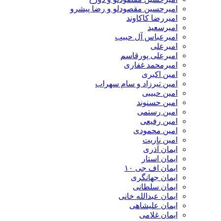
امیرحسین مقصودلو و رضا پیشرو
امیررضا کاکاوند
امیرسعید
امیرعباس آل حبیب
امیرعلی
امیرعلی پورقاسم
امیرمحمد غفاری
امین اکبری
امین تیرزاد و سام سهراب
امین حبیبی
امین حسنوند
امین رستمی
امین رفیعی
امین محمودی
امین ناریت
ایمان آذری
ایمان استار
ایمان اف جی ۱۰
ایمان جهانگری
ایمان سلطانی
ایمان عبدالله خانی
ایمان علیشاهی
ایمان غلامی