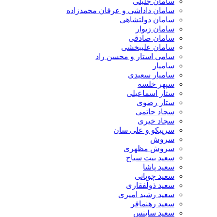
سامان جلیلی
سامان داداشی و عرفان محمدزاده
سامان دولتشاهی
سامان زیوار
سامان صادقی
سامان علیبخشی
سامی استار و محسن راد
سامیار
سامیار سعیدی
سپهر خلسه
ستار اسماعیلی
ستار رضوی
سجاد حاتمی
سجاد خیری
سرپیکو و علی سان
سروش
سروش مظهری
سعید بیت سیاح
سعید پاشا
سعید چوپانی
سعید ذولفقاری
سعید رشید امیری
سعید رهنمافر
سعید ساینس