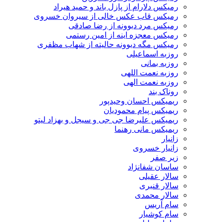
رمیکس دلارام از پازل باند و حمید هیراد
رمیکس قاب عکس خالی از سیروان خسروی
رمیکس مرد دیوونه از رضا صادقی
رمیکس معجزه اینه از امین رستمی
رمیکس مگه دیوونه حالیته از شهاب مظفری
روزبه اسماعیلی
روزبه بمانی
روزبه نعمت اللهی
روزبه نعمت الهی
روناک بند
ریمیکس احسان وحیدپور
ریمیکس پیام محمودیان
ریمیکس علیرضا جی جی و سیجل و بهزاد لیتو
ریمیکس مانی رهنما
زانیار
زانیار خسروی
زیر صفر
ساسان شفانژاد
سالار عقیلی
سالار قنبری
سالار محمدی
سام آریس
سام کوشیار