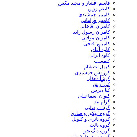
قاسم افشار و مجید مکس
کاظم زرین
کامبیز جمشیدی
کامبیز فراهانی
کامران آقاخانی
کامران رسول زاده
کامران مولایی
کامروز فتحی
کاوه آفاق
کاوه ایرانی
کلمست
کمیل احتشام
کوروش جمشیدی
کوشا دهقان
کی آرش
کیا دپرس
کیوان اسماعیلی
گرام بند
گرشا رضایی
گروه اپیکور و صادق
گروه باتری و کلونل
گروه پالت
گروه دنگ شو
گروه سان دارک باند