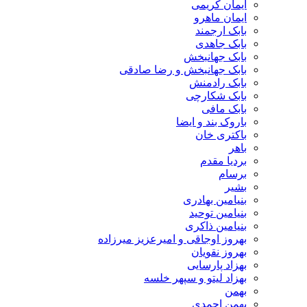
ایمان کریمی
ایمان ماهرو
بابک ارجمند
بابک جاهدی
بابک جهانبخش
بابک جهانبخش و رضا صادقی
بابک رادمنش
بابک شکارچی
بابک مافی
باروک بند و ایضا
باکتری خان
باهر
بردیا مقدم
برسام
بشیر
بنیامین بهادری
بنیامین توحید
بنیامین ذاکری
بهروز اوجاقی و امیرعزیز میرزاده
بهروز نقویان
بهزاد پارسایی
بهزاد لیتو و سپهر خلسه
بهمن
بهمن احمدی