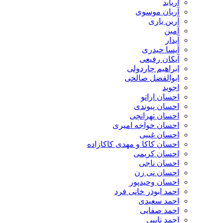
آریابد
آریان موسوی
آرین یاری
آمین
آیدار
آیسا حیدری
آیکان رفیعی
ابراهیم چاردولی
ابوالفضل صالحی
اجوید
احسان اراتو
احسان پیوندی
احسان تهرانچی
احسان خواجه امیری
احسان غیبی
احسان کاکا و مهدی کاکازاده
احسان کریمی
احسان ناجی
احسان نی زن
احسان وحیدپور
احمد ابوذر خانی فرد
احمد سعیدی
احمد صفایی
احمد نایبی