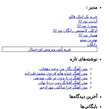
مدیر :
خرید بک لینک فالو
آپدیت نود 32
پسورد نود 32
اوکلی لایسنس رایگان نود 32
همیار نود 32
بهترین سئو
رایگان
خرید آنتی ویروس اورجینال
نوشته‌های تازه
متن آهنگ نگار من وحید دهقانی
متن آهنگ خنده هاتو قربون محمدعلیزاده
متن آهنگ دریا بدون تو علی صدیقی
متن آهنگ آفتابگردون بردیا بهادر
متن آهنگ چرا ساکتی مهرادجم
آخرین دیدگاه‌ها
بایگانی‌ها