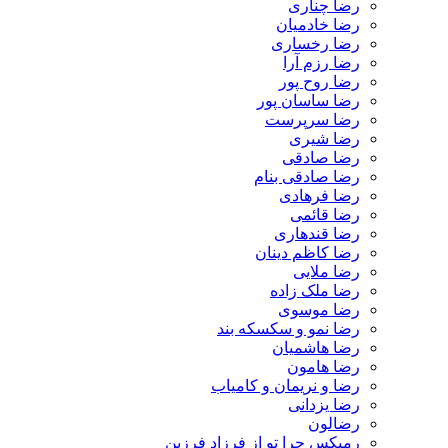
رضا چناری
رضا خادمیان
رضا رخساری
رضا رزم آرا
رضا روح پور
رضا ساسان پور
رضا سرپرست
رضا شیری
رضا صادقی
رضا صادقی بنام
رضا فرهادی
رضا قائمی
رضا قندهاری
رضا کاظم دینان
رضا ملایی
رضا ملک زاده
رضا موسوی
رضا نمو و سکسکه بند
رضا هاشمیان
رضا هامون
رضا و نریمان و کامیاب
رضا یزدانی
رضالون
رمیکس چرا تو از فرزاد فرزین