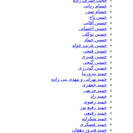
حجت اشرف زاده
حسام ردایی
حسام صدر
حسن تاج
حسین آقایی
حسین احسانی
حسین توکلی
حسین حماد
حسین غربت خواه
حسین فتحی
حسین قنبری
حسین گنجی
حسین گودرزی
حمید پیروزنیا
حمید تهرانی و مهدی نبی زاده
حمید جعفری
حمید حریفی
حمید راد
حمید رضوی
حمید رفیع پور
حمید رفیعی
حمید شکرانه
حمید عسکری
حمید فیروز دهقان