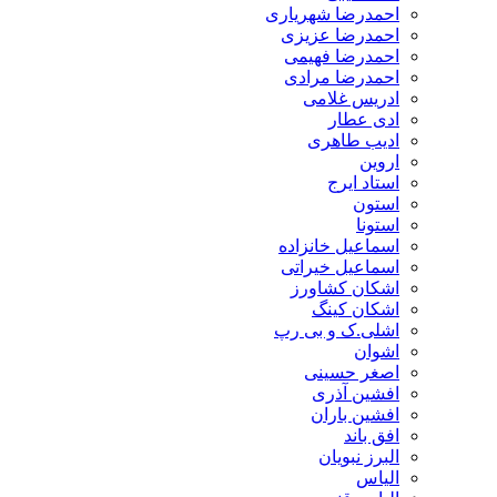
احمدرضا شهریاری
احمدرضا عزیزی
احمدرضا فهیمی
احمدرضا مرادی
ادریس غلامی
ادی عطار
ادیب طاهری
اروین
استاد ایرج
استون
استونا
اسماعیل خانزاده
اسماعیل خیراتی
اشکان کشاورز
اشکان کینگ
اشلی.ک و بی رپ
اشوان
اصغر حسینی
افشین آذری
افشین باران
افق باند
البرز نبویان
الیاس