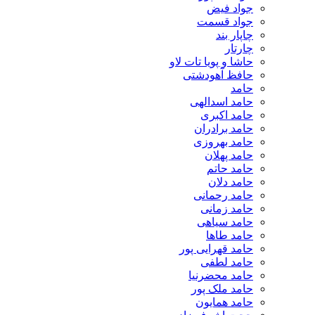
جواد فیض
جواد قسمت
چاپار بند
چارتار
حاشا و پویا تات لاو
حافظ آهودشتی
حامد
حامد اسدالهی
حامد اکبری
حامد برادران
حامد بهروزی
حامد پهلان
حامد حاتم
حامد دلان
حامد رحمانی
حامد زمانی
حامد سیاهی
حامد طاها
حامد قهرایی پور
حامد لطفی
حامد محضرنیا
حامد ملک پور
حامد همایون