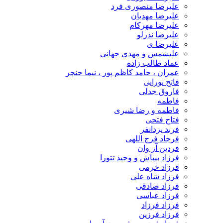
علیرضا منصوری فرد
علیرضا مهدیان
علیرضا مهرکام
علیرضا ندرلو
علیرضا ی
علیشمس و مهدی جهانی
عماد طالب زاده
عمران ، حامد کاظم پور ، نیما حنجر
فاتح نورایی
فاروق جدلی
فاطمه
فاطمه و رضا شیری
فتاح فتحی
فربد یزدانفر
فرجاد فرج اللهی
فردین آر وان
فرزاد بیباش و وحید تتورا
فرزاد خرمی
فرزاد شاه علی
فرزاد صادقی
فرزاد عباسی
فرزاد فرزاد
فرزاد فرزین