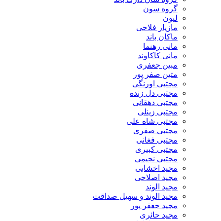
گروه سون
لیون
مازیار فلاحی
ماکان باند
مانی رهنما
مانی کاکاوند
مبین جعفری
متین صفر پور
مجتبی اورنگی
مجتبی دل زنده
مجتبی دهقانی
مجتبی زینلی
مجتبی شاه علی
مجتبی صفری
مجتبی فغانی
مجتبی کبیری
مجتبی نجیمی
مجید اخشابی
مجید اصلاحی
مجید الوند‎
مجید الوند و سهیل صداقت
مجید جعفر پور
مجید حائری