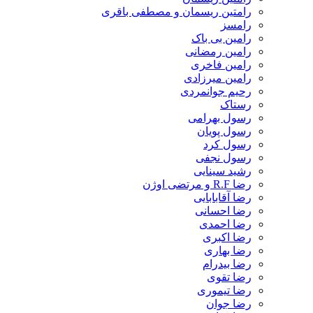
رامتین ریسمان و مصطفی باقری
رامسز
رامین بی باک
رامین رمضانی
رامین فاخری
رامین میرزادی
رحیم جوانمردی
رستاک
رسول بهرامی
رسول پویان
رسول کرد
رسول نجفی
رشید سینایی
رضا R.F و مرتضی اوژن
رضا آقابابایی
رضا احسانی
رضا احمدی
رضا اکبری
رضا بهاری
رضا بیدرام
رضا تقوی
رضا تیموری
رضا جوان