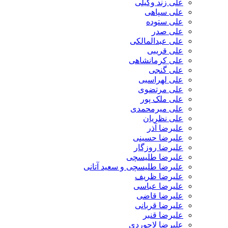
علی زند وکیلی
علی سپاهی
علی ستوده
علی صدر
علی عبدالمالکی
علی قریبی
علی کرمانشاهی
علی گنجی
علی لهراسبی
علی مرتضوی
علی ملک پور
علی میرمحمدی
علی نظریان
علیرضا آذر
علیرضا حسینی
علیرضا روزگار
علیرضا طلیسچی
علیرضا طلیسچی و سعید آتانی
علیرضا ظریف
علیرضا عباسی
علیرضا قاضی
علیرضا قربانی
علیرضا قنبر
علیرضا لاجوردی