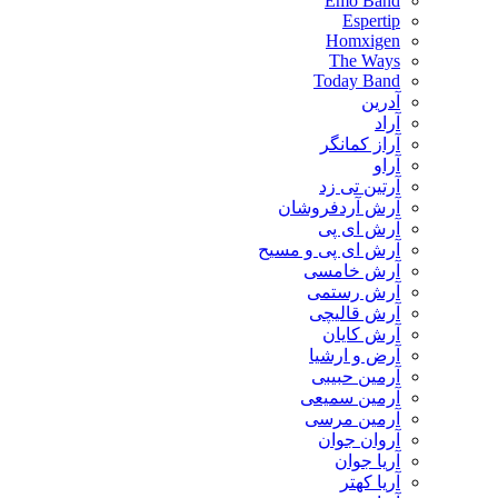
Emo Band
Espertip
Homxigen
The Ways
Today Band
آدرین
آراد
آراز کمانگر
آراو
آرتین تی زد
آرش آردفروشان
آرش ای پی
آرش ای پی و مسیح
آرش خامسی
آرش رستمی
آرش قالیچی
آرش کایان
​آرض و ارشیا
آرمین حبیبی
آرمین سمیعی
آرمین مرسی
آروان جوان
آریا جوان
آریا کهتر