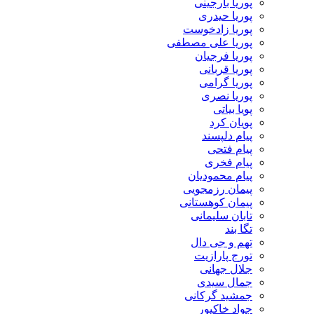
پوریا بارجینی
پوریا حیدری
پوریا زادخوست
پوریا علی مصطفی
پوریا فرجیان
پوریا قربانی
پوریا گرامی
پوریا نصری
پویا بیاتی
پویان کرد
پیام دلپسند
پیام فتحی
پیام فخری
پیام محمودیان
پیمان رزمجویی
پیمان کوهستانی
تابان سلیمانی
تگا بند
تهم و جی دال
تورج پارازیت
جلال جهانی
جمال سیدی
جمشید گرکانی
جواد خاکپور