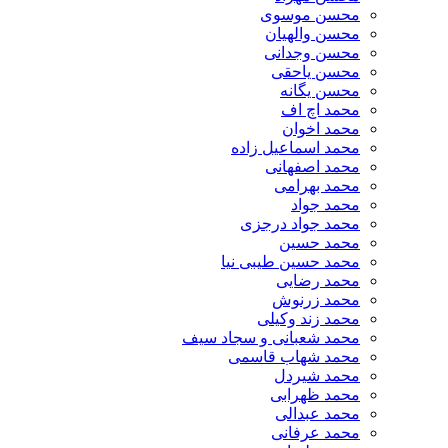
محسن موسوی
محسن والهیان
محسن وجدانی
محسن یاحقی
محسن یگانه
محمد اچ اف
محمد اخوان
محمد اسماعیل زاده
محمد اصفهانی
محمد بهرامی
محمد جواد
محمد جواد درجزی
محمد حسین
محمد حسین طیبی نیا
محمد رضایی
محمد زرنوش
محمد زند وکیلی
محمد شعبانی و سجاد سیف
محمد شهاب قاسمی
​محمد شیردل
محمد ظهرابی
محمد عبدالی
محمد عرفانی