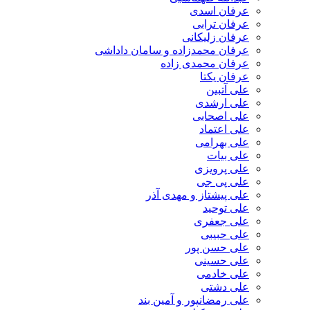
عرفان اسدی
عرفان ترابی
عرفان زلیکانی
عرفان محمدزاده و سامان داداشی
عرفان محمدی زاده
عرفان یکتا
علی آتبین
علی ارشدی
علی اصحابی
علی اعتماد
علی بهرامی
علی بیات
علی پرویزی
علی پی جی
علی پیشتاز و مهدی آذر
علی توحید
علی جعفری
علی حبیبی
علی حسن پور
علی حسینی
علی خادمی
علی دشتی
علی رمضانپور و آمین بند