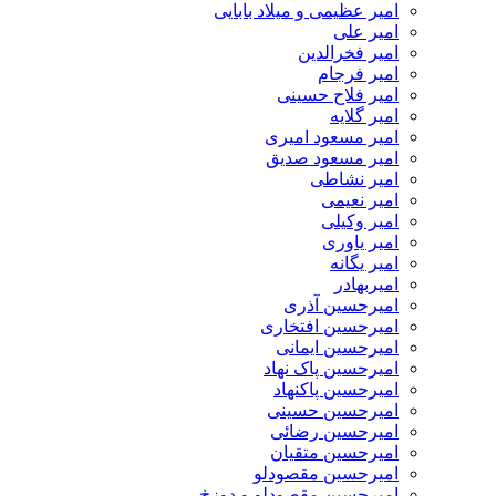
امیر عظیمی و میلاد بابایی
امیر علی
امیر فخرالدین
امیر فرجام
امیر فلاح حسینی
امیر گلایه
امیر مسعود امیری
امیر مسعود صدیق
امیر نشاطی
امیر نعیمی
امیر وکیلی
امیر یاوری
امیر یگانه
امیربهادر
امیرحسین آذری
امیرحسین افتخاری
امیرحسین ایمانی
امیرحسین پاک نهاد
امیرحسین پاکنهاد
امیرحسین حسینی
امیرحسین رضائی
امیرحسین متقیان
امیرحسین مقصودلو
امیرحسین مقصودلو و دوزخ