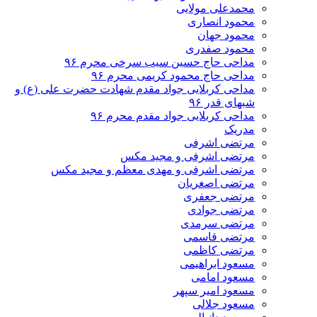
محمدعلی مولایی
محمود انصاری
محمود جهان
محمود صفدری
مداحی حاج حسین سیب سرخی محرم ۹۶
مداحی حاج محمود کریمی محرم ۹۶
مداحی کربلایی جواد مقدم شهادت حضرت علی (ع) و
شبهای قدر ۹۶
مداحی کربلایی جواد مقدم محرم ۹۶
مدریک
مرتضی اشرفی
مرتضی اشرفی و مجید مکس
مرتضی اشرفی و مهدی معظم و مجید مکس
مرتضی اصغریان
مرتضی جعفری
مرتضی جوادی
مرتضی سرمدی
مرتضی قاسمی
مرتضی کاظمی
مسعود ابراهیمی
مسعود امامی
مسعود امیر سپهر
مسعود جلالی