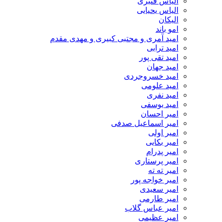
الیاس قنبرى
الیاس یحیایی
الیکان
امو باند
امید آمری و مجتبی کبیری و مهدى مقدم
امید ترابی
امید تقی پور
امید جهان
امید خسروجردی
امید علومی
امید نفری
امید یوسفی
امیر احسان
امیر اسماعیل صدفی
امیر اولی
امیر بکایی
امیر پدرام
امیر پرستاری
امیر ته ته
امیر خواجه پور
امیر سعیدی
امیر طارمی
امیر عباس گلاب
امیر عظیمی