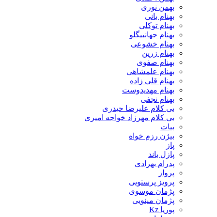
بهمن نوری
بهنام بانی
بهنام توکلی
بهنام جهانبیگلو
بهنام خشوعی
بهنام زرین
بهنام صفوی
بهنام علمشاهی
بهنام قلی زاده
بهنام مهدیدوست
بهنام نجفی
بی کلام علیرضا حیدری
بی کلام مهرزاد خواجه امیری
بیات
بیژن رزم خواه
پاز
پازل باند
پدرام بهزادی
پرواز
پرویز پرستویی
پژمان موسوی
پژمان مینویی
پوریا Kz