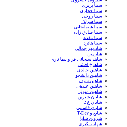
سینا پرپری
سینا حجازی
سینا روحی
سینا سرلک
سینا شعبانخانی
سینا صادق زاده
سینا مقدم
سینا هاترد
شادمهر جمالی
شارمین
شاهد سبحانی فر و نیما تاری
شاهرخ افشار
شاهین خالدی
شاهین دانشجو
شاهین سیف
شاهین عبدهی
شاهین متولی
شایان شیرین
شایان ع 2
شایان قاسمی
شایع و T-Dey
شروین شایا
شهاب اکبری