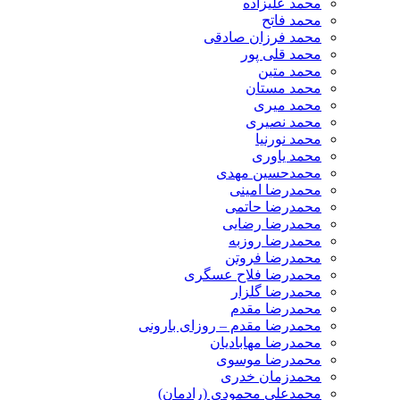
محمد علیزاده
محمد فاتح
محمد فرزان صادقی
محمد قلی پور
محمد متین
محمد مستان
محمد میری
محمد نصیری
محمد نورنیا
محمد یاوری
محمدحسین مهدی
محمدرضا امینی
محمدرضا حاتمی
محمدرضا رضایی
محمدرضا روزبه
محمدرضا فروتن
محمدرضا فلاح عسگری
محمدرضا گلزار
محمدرضا مقدم
محمدرضا مقدم – روزای بارونی
محمدرضا مهابادیان
محمدرضا موسوی
محمدزمان خدری
محمدعلی محمودی (رادمان)