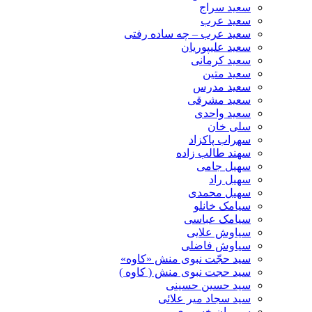
سعید سراج
سعید عرب
سعید عرب – چه ساده رفتی
سعید علیپوریان
سعید کرمانی
سعید متین
سعید مدرس
سعید مشرقی
سعید واحدی
سلی خان
سهراب پاکزاد
سهند طالب زاده
سهیل جامی
سهیل راد
سهیل محمدی
سیامک خانلو
سیامک عباسی
سیاوش علایی
سیاوش فاضلی
سید حجّت نبوی منش «کاوه»
سید حجت نبوی منش ( کاوه )
سید حسین حسینى
سید سجاد میر علائی
سیروان خسروی