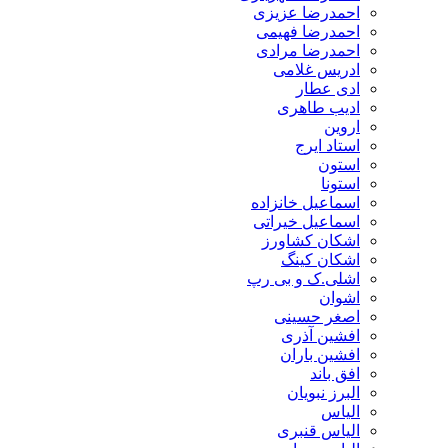
احمدرضا عزیزی
احمدرضا فهیمی
احمدرضا مرادی
ادریس غلامی
ادی عطار
ادیب طاهری
اروین
استاد ایرج
استون
استونا
اسماعیل خانزاده
اسماعیل خیراتی
اشکان کشاورز
اشکان کینگ
اشلی.ک و بی رپ
اشوان
اصغر حسینی
افشین آذری
افشین باران
افق باند
البرز نبویان
الیاس
الیاس قنبرى