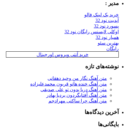
مدیر :
خرید بک لینک فالو
آپدیت نود 32
پسورد نود 32
اوکلی لایسنس رایگان نود 32
همیار نود 32
بهترین سئو
رایگان
خرید آنتی ویروس اورجینال
نوشته‌های تازه
متن آهنگ نگار من وحید دهقانی
متن آهنگ خنده هاتو قربون محمدعلیزاده
متن آهنگ دریا بدون تو علی صدیقی
متن آهنگ آفتابگردون بردیا بهادر
متن آهنگ چرا ساکتی مهرادجم
آخرین دیدگاه‌ها
بایگانی‌ها