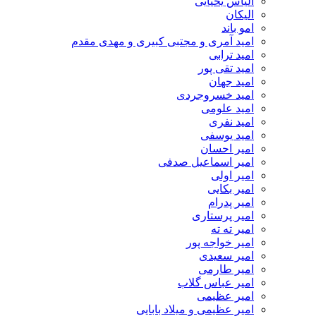
الیاس یحیایی
الیکان
امو باند
امید آمری و مجتبی کبیری و مهدى مقدم
امید ترابی
امید تقی پور
امید جهان
امید خسروجردی
امید علومی
امید نفری
امید یوسفی
امیر احسان
امیر اسماعیل صدفی
امیر اولی
امیر بکایی
امیر پدرام
امیر پرستاری
امیر ته ته
امیر خواجه پور
امیر سعیدی
امیر طارمی
امیر عباس گلاب
امیر عظیمی
امیر عظیمی و میلاد بابایی