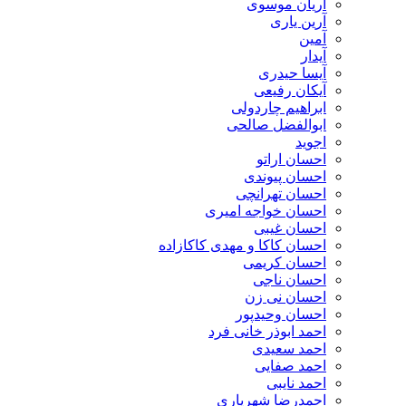
آریان موسوی
آرین یاری
آمین
آیدار
آیسا حیدری
آیکان رفیعی
ابراهیم چاردولی
ابوالفضل صالحی
اجوید
احسان اراتو
احسان پیوندی
احسان تهرانچی
احسان خواجه امیری
احسان غیبی
احسان کاکا و مهدی کاکازاده
احسان کریمی
احسان ناجی
احسان نی زن
احسان وحیدپور
احمد ابوذر خانی فرد
احمد سعیدی
احمد صفایی
احمد نایبی
احمدرضا شهریاری