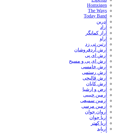
Homxigen
The Ways
Today Band
آدرین
آراد
آراز کمانگر
آراو
آرتین تی زد
آرش آردفروشان
آرش ای پی
آرش ای پی و مسیح
آرش خامسی
آرش رستمی
آرش قالیچی
آرش کایان
​آرض و ارشیا
آرمین حبیبی
آرمین سمیعی
آرمین مرسی
آروان جوان
آریا جوان
آریا کهتر
آریابد