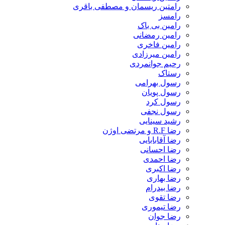
رامتین ریسمان و مصطفی باقری
رامسز
رامین بی باک
رامین رمضانی
رامین فاخری
رامین میرزادی
رحیم جوانمردی
رستاک
رسول بهرامی
رسول پویان
رسول کرد
رسول نجفی
رشید سینایی
رضا R.F و مرتضی اوژن
رضا آقابابایی
رضا احسانی
رضا احمدی
رضا اکبری
رضا بهاری
رضا بیدرام
رضا تقوی
رضا تیموری
رضا جوان