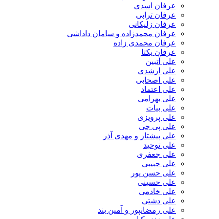
عرفان اسدی
عرفان ترابی
عرفان زلیکانی
عرفان محمدزاده و سامان داداشی
عرفان محمدی زاده
عرفان یکتا
علی آتبین
علی ارشدی
علی اصحابی
علی اعتماد
علی بهرامی
علی بیات
علی پرویزی
علی پی جی
علی پیشتاز و مهدی آذر
علی توحید
علی جعفری
علی حبیبی
علی حسن پور
علی حسینی
علی خادمی
علی دشتی
علی رمضانپور و آمین بند