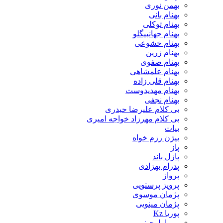
بهمن نوری
بهنام بانی
بهنام توکلی
بهنام جهانبیگلو
بهنام خشوعی
بهنام زرین
بهنام صفوی
بهنام علمشاهی
بهنام قلی زاده
بهنام مهدیدوست
بهنام نجفی
بی کلام علیرضا حیدری
بی کلام مهرزاد خواجه امیری
بیات
بیژن رزم خواه
پاز
پازل باند
پدرام بهزادی
پرواز
پرویز پرستویی
پژمان موسوی
پژمان مینویی
پوریا Kz
پوریا بارجینی