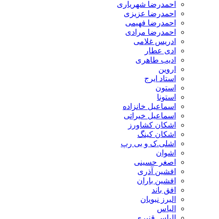
احمدرضا شهریاری
احمدرضا عزیزی
احمدرضا فهیمی
احمدرضا مرادی
ادریس غلامی
ادی عطار
ادیب طاهری
اروین
استاد ایرج
استون
استونا
اسماعیل خانزاده
اسماعیل خیراتی
اشکان کشاورز
اشکان کینگ
اشلی.ک و بی رپ
اشوان
اصغر حسینی
افشین آذری
افشین باران
افق باند
البرز نبویان
الیاس
الیاس قنبرى