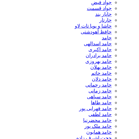
جواد فیض
جواد قسمت
چاپار بند
چارتار
حاشا و پویا تات لاو
حافظ آهودشتی
حامد
حامد اسدالهی
حامد اکبری
حامد برادران
حامد بهروزی
حامد پهلان
حامد حاتم
حامد دلان
حامد رحمانی
حامد زمانی
حامد سیاهی
حامد طاها
حامد قهرایی پور
حامد لطفی
حامد محضرنیا
حامد ملک پور
حامد همایون
حجت اشرف زاده