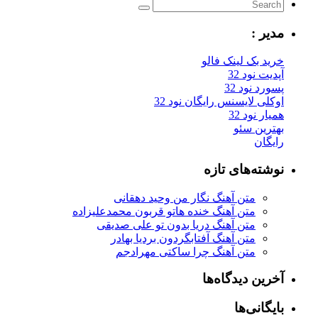
مدیر :
خرید بک لینک فالو
آپدیت نود 32
پسورد نود 32
اوکلی لایسنس رایگان نود 32
همیار نود 32
بهترین سئو
رایگان
نوشته‌های تازه
متن آهنگ نگار من وحید دهقانی
متن آهنگ خنده هاتو قربون محمدعلیزاده
متن آهنگ دریا بدون تو علی صدیقی
متن آهنگ آفتابگردون بردیا بهادر
متن آهنگ چرا ساکتی مهرادجم
آخرین دیدگاه‌ها
بایگانی‌ها