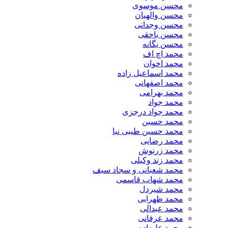
محسن موسوی
محسن والهیان
محسن وجدانی
محسن یاحقی
محسن یگانه
محمد اچ اف
محمد اخوان
محمد اسماعیل زاده
محمد اصفهانی
محمد بهرامی
محمد جواد
محمد جواد درجزی
محمد حسین
محمد حسین طیبی نیا
محمد رضایی
محمد زرنوش
محمد زند وکیلی
محمد شعبانی و سجاد سیف
محمد شهاب قاسمی
​محمد شیردل
محمد ظهرابی
محمد عبدالی
محمد عرفانی
محمد علیزاده