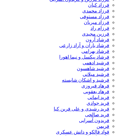
فرزاد کیان
فرزاد محمدی
فرزاد مستوفی
فرزاد میریان
فرزام راد
فرزین مجیدی
فرشاد آرون
فرشاد باران و آراد زارعی
فرشاد بهرامی
فرشاد پیکسل و نیما اهورا
فرشید ادهمی
فرشید شاهسون
فرشید میلانی
فرشید و اشکان شایسته
فرهاد فیروزی
فرهاد یعقوبی
فرید ایمانی
فرید جوادی
فرید رشیدی و علی فرین کیا
فرید صالحی
فریدون آسرایی
فریمن
فواد فالکو و دانش عسکری