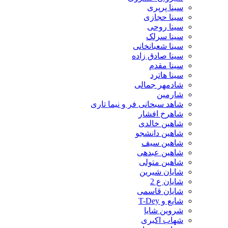
سینا پرپری
سینا حجازی
سینا روحی
سینا سرلک
سینا شعبانخانی
سینا صادق زاده
سینا مقدم
سینا هاترد
شادمهر جمالی
شارمین
شاهد سبحانی فر و نیما تاری
شاهرخ افشار
شاهین خالدی
شاهین دانشجو
شاهین سیف
شاهین عبدهی
شاهین متولی
شایان شیرین
شایان ع 2
شایان قاسمی
شایع و T-Dey
شروین شایا
شهاب اکبری