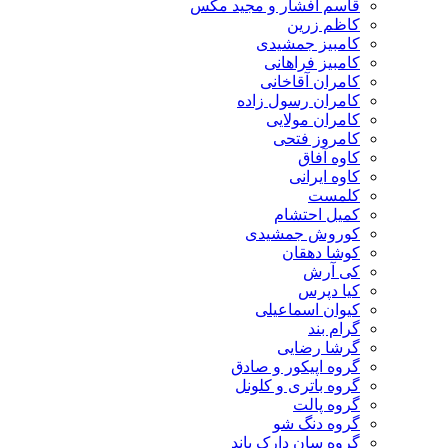
قاسم افشار و مجید مکس
کاظم زرین
کامبیز جمشیدی
کامبیز فراهانی
کامران آقاخانی
کامران رسول زاده
کامران مولایی
کامروز فتحی
کاوه آفاق
کاوه ایرانی
کلمست
کمیل احتشام
کوروش جمشیدی
کوشا دهقان
کی آرش
کیا دپرس
کیوان اسماعیلی
گرام بند
گرشا رضایی
گروه اپیکور و صادق
گروه باتری و کلونل
گروه پالت
گروه دنگ شو
گروه سان دارک باند