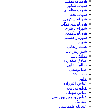
شهاب رمضان
شهاب شکور
شهاب مظفری
شهاب نجفی
شهرام شکوهی
شهرام میرجلالی
شهرام ناظری
شهرام نیک یار
شهریار حسینی
شهیاد
شیث رضایی
شیرازیس باند
صادق آبان
صادق صفدریان
صالح رضایی
صبا یوسفی
صدرا AV
عامر
عباس اکبرزاده
عباس رزمی
عباس سهیلی
عباس و امین پوررضی
عبد نیک
عبدالله طهماسبی‎