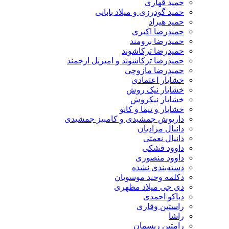
حمید قهاری
حمید گودرزی و میلاد بابایی
حمید هیراد
حمیدرضا اکبری
حمیدرضا برومند
حمیدرضا ترکاشوند
حمیدرضا ترکاشوند و امیریل ارجمند
حمیدرضا مازوچی
خشایار اعتمادی
خشایار نیک روش
خشایار نیکروش
خشایار و نیما و کانو
داریوش جمشیدی و کامبیز جمشیدی
دانیال مرادیان
دانیال نعمتی
داوود فشکی
داوود منصوری
دسته‌بندی نشده
دکلمه وحید موسویان
دی جی میلاد مظهری
دیاکو احمدی
راستین وقاری
راشا
رامتین ریسمان