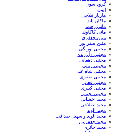
گروه سون
لیون
مازیار فلاحی
ماکان باند
مانی رهنما
مانی کاکاوند
مبین جعفری
متین صفر پور
مجتبی اورنگی
مجتبی دل زنده
مجتبی دهقانی
مجتبی زینلی
مجتبی شاه علی
مجتبی صفری
مجتبی فغانی
مجتبی کبیری
مجتبی نجیمی
مجید اخشابی
مجید اصلاحی
مجید الوند‎
مجید الوند و سهیل صداقت
مجید جعفر پور
مجید حائری