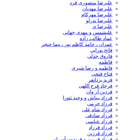
علیرضا منصوری فرد
علیرضا مهدیان
علیرضا مهرکام
علیرضا ندرلو
علیرضا ی
علیشمس و مهدی جهانی
عماد طالب زاده
عمران ، حامد کاظم پور ، نیما حنجر
فاتح نورایی
فاروق جدلی
فاطمه
فاطمه و رضا شیری
فتاح فتحی
فربد یزدانفر
فرجاد فرج اللهی
فردین آر وان
فرزاد بیباش و وحید تتورا
فرزاد خرمی
فرزاد شاه علی
فرزاد صادقی
فرزاد عباسی
فرزاد فرزاد
فرزاد فرزین
فرزاد فرزین و فریدون آسرایی