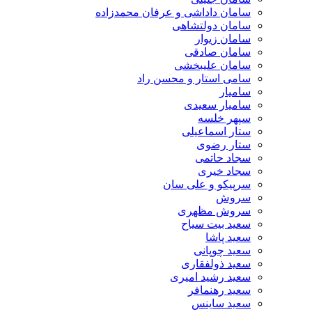
سامان داداشی و عرفان محمدزاده
سامان دولتشاهی
سامان زیوار
سامان صادقی
سامان علیبخشی
سامی استار و محسن راد
سامیار
سامیار سعیدی
سپهر خلسه
ستار اسماعیلی
ستار رضوی
سجاد حاتمی
سجاد خیری
سرپیکو و علی سان
سروش
سروش مظهری
سعید بیت سیاح
سعید پاشا
سعید چوپانی
سعید ذولفقاری
سعید رشید امیری
سعید رهنمافر
سعید ساینس