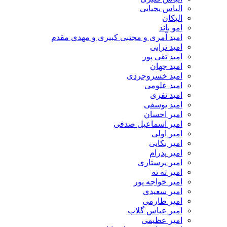
الیاس یحیایی
الیکان
امو باند
امید آمری و مجتبی کبیری و مهدى مقدم
امید ترابی
امید تقی پور
امید جهان
امید خسروجردی
امید علومی
امید نفری
امید یوسفی
امیر احسان
امیر اسماعیل صدفی
امیر اولی
امیر بکایی
امیر پدرام
امیر پرستاری
امیر ته ته
امیر خواجه پور
امیر سعیدی
امیر طارمی
امیر عباس گلاب
امیر عظیمی