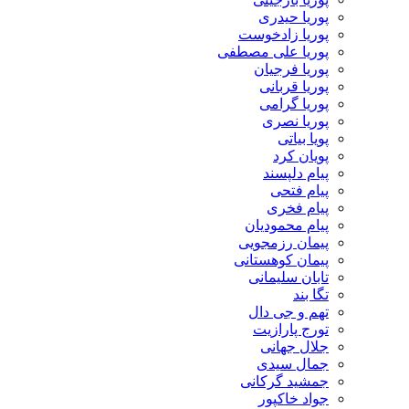
پوریا حیدری
پوریا زادخوست
پوریا علی مصطفی
پوریا فرجیان
پوریا قربانی
پوریا گرامی
پوریا نصری
پویا بیاتی
پویان کرد
پیام دلپسند
پیام فتحی
پیام فخری
پیام محمودیان
پیمان رزمجویی
پیمان کوهستانی
تابان سلیمانی
تگا بند
تهم و جی دال
تورج پارازیت
جلال جهانی
جمال سیدی
جمشید گرکانی
جواد خاکپور