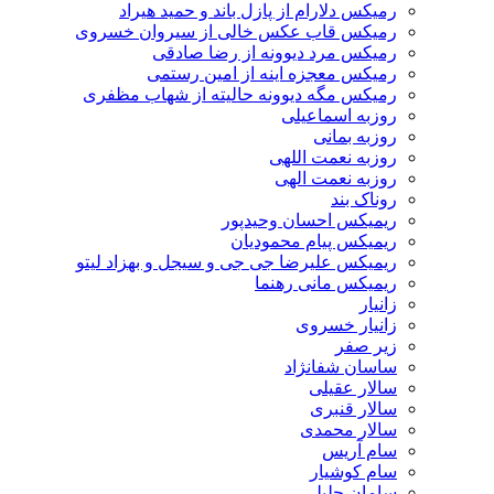
رمیکس دلارام از پازل باند و حمید هیراد
رمیکس قاب عکس خالی از سیروان خسروی
رمیکس مرد دیوونه از رضا صادقی
رمیکس معجزه اینه از امین رستمی
رمیکس مگه دیوونه حالیته از شهاب مظفری
روزبه اسماعیلی
روزبه بمانی
روزبه نعمت اللهی
روزبه نعمت الهی
روناک بند
ریمیکس احسان وحیدپور
ریمیکس پیام محمودیان
ریمیکس علیرضا جی جی و سیجل و بهزاد لیتو
ریمیکس مانی رهنما
زانیار
زانیار خسروی
زیر صفر
ساسان شفانژاد
سالار عقیلی
سالار قنبری
سالار محمدی
سام آریس
سام کوشیار
سامان جلیلی