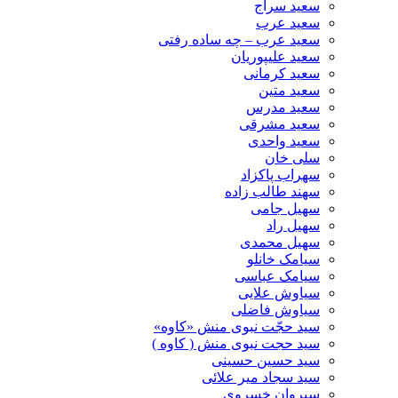
سعید سراج
سعید عرب
سعید عرب – چه ساده رفتی
سعید علیپوریان
سعید کرمانی
سعید متین
سعید مدرس
سعید مشرقی
سعید واحدی
سلی خان
سهراب پاکزاد
سهند طالب زاده
سهیل جامی
سهیل راد
سهیل محمدی
سیامک خانلو
سیامک عباسی
سیاوش علایی
سیاوش فاضلی
سید حجّت نبوی منش «کاوه»
سید حجت نبوی منش ( کاوه )
سید حسین حسینى
سید سجاد میر علائی
سیروان خسروی