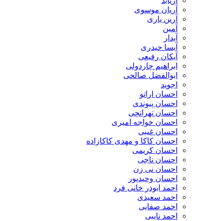
آریابد
آریان موسوی
آرین یاری
آمین
آیدار
آیسا حیدری
آیکان رفیعی
ابراهیم چاردولی
ابوالفضل صالحی
اجوید
احسان اراتو
احسان پیوندی
احسان تهرانچی
احسان خواجه امیری
احسان غیبی
احسان کاکا و مهدی کاکازاده
احسان کریمی
احسان ناجی
احسان نی زن
احسان وحیدپور
احمد ابوذر خانی فرد
احمد سعیدی
احمد صفایی
احمد نایبی