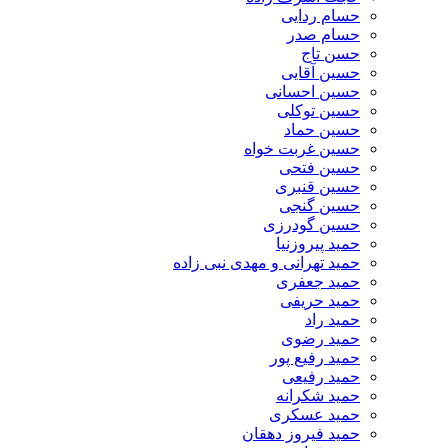
حسام ردایی
حسام صدر
حسن تاج
حسین آقایی
حسین احسانی
حسین توکلی
حسین حماد
حسین غربت خواه
حسین فتحی
حسین قنبری
حسین گنجی
حسین گودرزی
حمید پیروزنیا
حمید تهرانی و مهدی نبی زاده
حمید جعفری
حمید حریفی
حمید راد
حمید رضوی
حمید رفیع پور
حمید رفیعی
حمید شکرانه
حمید عسکری
حمید فیروز دهقان