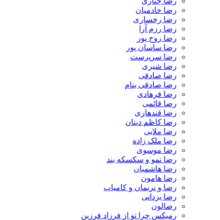
رضا چناری
رضا خادمیان
رضا رخساری
رضا رزم آرا
رضا روح پور
رضا ساسان پور
رضا سرپرست
رضا شیری
رضا صادقی
رضا صادقی بنام
رضا فرهادی
رضا قائمی
رضا قندهاری
رضا کاظم دینان
رضا ملایی
رضا ملک زاده
رضا موسوی
رضا نمو و سکسکه بند
رضا هاشمیان
رضا هامون
رضا و نریمان و کامیاب
رضا یزدانی
رضالون
رمیکس چرا تو از فرزاد فرزین