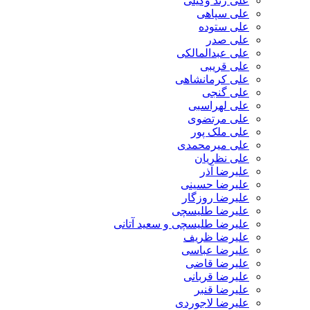
علی زند وکیلی
علی سپاهی
علی ستوده
علی صدر
علی عبدالمالکی
علی قریبی
علی کرمانشاهی
علی گنجی
علی لهراسبی
علی مرتضوی
علی ملک پور
علی میرمحمدی
علی نظریان
علیرضا آذر
علیرضا حسینی
علیرضا روزگار
علیرضا طلیسچی
علیرضا طلیسچی و سعید آتانی
علیرضا ظریف
علیرضا عباسی
علیرضا قاضی
علیرضا قربانی
علیرضا قنبر
علیرضا لاجوردی