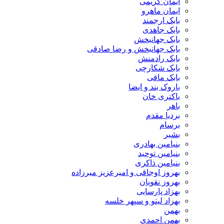
ایمان کریمی
ایمان ماهرو
بابک ارجمند
بابک جاهدی
بابک جهانبخش
بابک جهانبخش و رضا صادقی
بابک رادمنش
بابک شکارچی
بابک مافی
باروک بند و ایضا
باکتری خان
باهر
بردیا مقدم
برسام
بشیر
بنیامین بهادری
بنیامین توحید
بنیامین ذاکری
بهروز اوجاقی و امیرعزیز میرزاده
بهروز نقویان
بهزاد پارسایی
بهزاد لیتو و سپهر خلسه
بهمن
بهمن احمدی