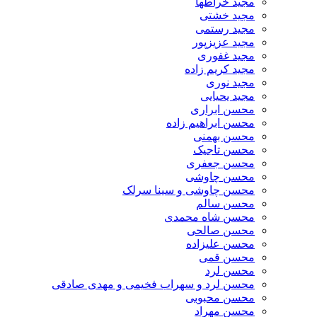
مجید خراطها
مجید خشتی
مجید رستمی
مجید عزیزپور
مجید غفوری
مجید کریم زاده
مجید نوری
مجید یحیایی
محسن ابراری
محسن ابراهیم زاده
محسن بهمنی
محسن تاجیک
محسن جعفری
محسن چاوشی
محسن چاوشی و سینا سرلک
محسن سالم
محسن شاه محمدی
محسن صالحی
محسن علیزاده
محسن قمی
محسن لرد
محسن لرد و سهراب فخیمی و مهدی صادقی
محسن محبوبی
محسن مهراد