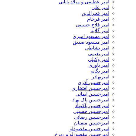
امیر عظیمی و میلاد بابایی
امیر علی
امیر فخرالدین
امیر فرجام
امیر فلاح حسینی
امیر گلایه
امیر مسعود امیری
امیر مسعود صدیق
امیر نشاطی
امیر نعیمی
امیر وکیلی
امیر یاوری
امیر یگانه
امیربهادر
امیرحسین آذری
امیرحسین افتخاری
امیرحسین ایمانی
امیرحسین پاک نهاد
امیرحسین پاکنهاد
امیرحسین حسینی
امیرحسین رضائی
امیرحسین متقیان
امیرحسین مقصودلو
امیرحسین مقصودلو و دوزخ