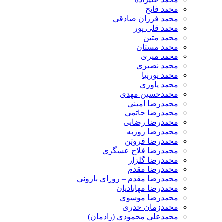
محمد فاتح
محمد فرزان صادقی
محمد قلی پور
محمد متین
محمد مستان
محمد میری
محمد نصیری
محمد نورنیا
محمد یاوری
محمدحسین مهدی
محمدرضا امینی
محمدرضا حاتمی
محمدرضا رضایی
محمدرضا روزبه
محمدرضا فروتن
محمدرضا فلاح عسگری
محمدرضا گلزار
محمدرضا مقدم
محمدرضا مقدم – روزای بارونی
محمدرضا مهابادیان
محمدرضا موسوی
محمدزمان خدری
محمدعلی محمودی (رادمان)