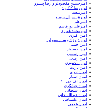
امیرحسین مقصودلو و رضا پیشرو
امیررضا کاکاوند
امیرسعید
امیرعباس آل حبیب
امیرعلی
امیرعلی پورقاسم
امیرمحمد غفاری
امین اکبری
امین تیرزاد و سام سهراب
امین حبیبی
امین حسنوند
امین رستمی
امین رفیعی
امین محمودی
امین ناریت
ایمان آذری
ایمان استار
ایمان اف جی ۱۰
ایمان جهانگری
ایمان سلطانی
ایمان عبدالله خانی
ایمان علیشاهی
ایمان غلامی