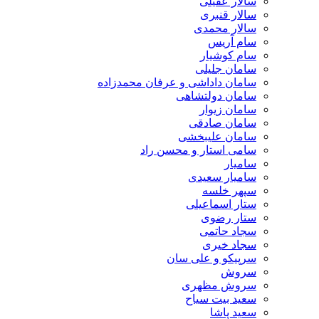
سالار عقیلی
سالار قنبری
سالار محمدی
سام آریس
سام کوشیار
سامان جلیلی
سامان داداشی و عرفان محمدزاده
سامان دولتشاهی
سامان زیوار
سامان صادقی
سامان علیبخشی
سامی استار و محسن راد
سامیار
سامیار سعیدی
سپهر خلسه
ستار اسماعیلی
ستار رضوی
سجاد حاتمی
سجاد خیری
سرپیکو و علی سان
سروش
سروش مظهری
سعید بیت سیاح
سعید پاشا