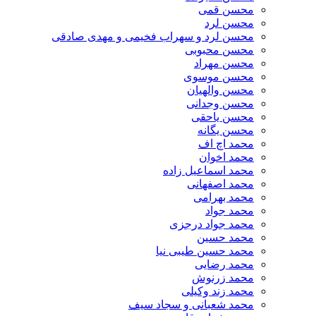
محسن قمی
محسن لرد
محسن لرد و سهراب فخیمی و مهدی صادقی
محسن محبوبی
محسن مهراد
محسن موسوی
محسن والهیان
محسن وجدانی
محسن یاحقی
محسن یگانه
محمد اچ اف
محمد اخوان
محمد اسماعیل زاده
محمد اصفهانی
محمد بهرامی
محمد جواد
محمد جواد درجزی
محمد حسین
محمد حسین طیبی نیا
محمد رضایی
محمد زرنوش
محمد زند وکیلی
محمد شعبانی و سجاد سیف