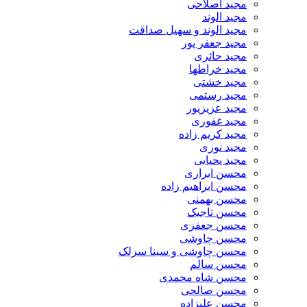
مجید اصلاحی
مجید الوند‎
مجید الوند و سهیل صداقت
مجید جعفر پور
مجید حائری
مجید خراطها
مجید خشتی
مجید رستمی
مجید عزیزپور
مجید غفوری
مجید کریم زاده
مجید نوری
مجید یحیایی
محسن ابراری
محسن ابراهیم زاده
محسن بهمنی
محسن تاجیک
محسن جعفری
محسن چاوشی
محسن چاوشی و سینا سرلک
محسن سالم
محسن شاه محمدی
محسن صالحی
محسن علیزاده