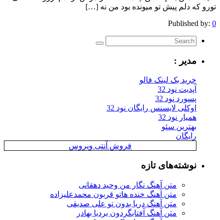
دلم پیش تو میونده بود من نه […]
Publis
یر :
ید بک لینک فالو
یت نود 32
رد نود 32
کلی لایسنس رایگان نود 32
ار نود 32
ترین سئو
یگان
فروش آنتی ویروس
شته‌های تازه
متن آهنگ نگار من وحید دهقانی
متن آهنگ خنده هاتو قربون محمدعلیزاده
متن آهنگ دریا بدون تو علی صدیقی
متن آهنگ آفتابگردون بردیا بهادر