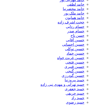
حامد لطفی
حامد محضرنیا
حامد ملک پور
حامد همایون
حجت اشرف زاده
حسام ردایی
حسام صدر
حسن تاج
حسین آقایی
حسین احسانی
حسین توکلی
حسین حماد
حسین غربت خواه
حسین فتحی
حسین قنبری
حسین گنجی
حسین گودرزی
حمید پیروزنیا
حمید تهرانی و مهدی نبی زاده
حمید جعفری
حمید حریفی
حمید راد
حمید رضوی