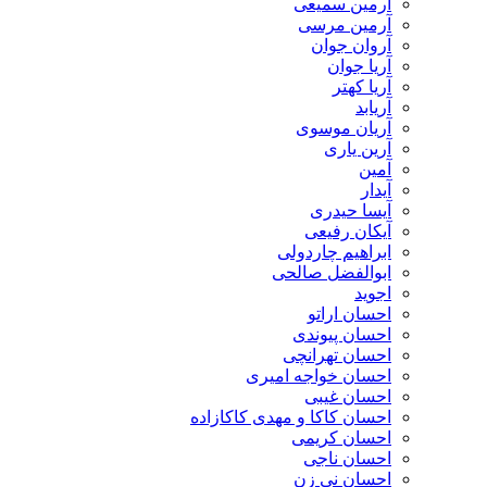
آرمین سمیعی
آرمین مرسی
آروان جوان
آریا جوان
آریا کهتر
آریابد
آریان موسوی
آرین یاری
آمین
آیدار
آیسا حیدری
آیکان رفیعی
ابراهیم چاردولی
ابوالفضل صالحی
اجوید
احسان اراتو
احسان پیوندی
احسان تهرانچی
احسان خواجه امیری
احسان غیبی
احسان کاکا و مهدی کاکازاده
احسان کریمی
احسان ناجی
احسان نی زن