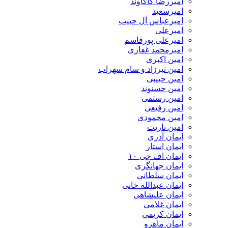
امیررضا کاکاوند
امیرسعید
امیرعباس آل حبیب
امیرعلی
امیرعلی پورقاسم
امیرمحمد غفاری
امین اکبری
امین تیرزاد و سام سهراب
امین حبیبی
امین حسنوند
امین رستمی
امین رفیعی
امین محمودی
امین ناریت
ایمان آذری
ایمان استار
ایمان اف جی ۱۰
ایمان جهانگری
ایمان سلطانی
ایمان عبدالله خانی
ایمان علیشاهی
ایمان غلامی
ایمان کریمی
ایمان ماهرو