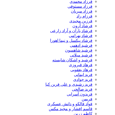
فرزاد محمدی
فرزاد مستوفی
فرزاد میریان
فرزام راد
فرزین مجیدی
فرشاد آرون
فرشاد باران و آراد زارعی
فرشاد بهرامی
فرشاد پیکسل و نیما اهورا
فرشید ادهمی
فرشید شاهسون
فرشید میلانی
فرشید و اشکان شایسته
فرهاد فیروزی
فرهاد یعقوبی
فرید ایمانی
فرید جوادی
فرید رشیدی و علی فرین کیا
فرید صالحی
فریدون آسرایی
فریمن
فواد فالکو و دانش عسکری
قاسم افشار و مجید مکس
کاظم زرین