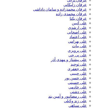
عرفان ترابی
عرفان زلیکانی
عرفان محمدزاده و سامان داداشی
عرفان محمدی زاده
عرفان یکتا
علی آتبین
علی ارشدی
علی اصحابی
علی اعتماد
علی بهرامی
علی بیات
علی پرویزی
علی پی جی
علی پیشتاز و مهدی آذر
علی توحید
علی جعفری
علی حبیبی
علی حسن پور
علی حسینی
علی خادمی
علی دشتی
علی رمضانپور و آمین بند
علی زند وکیلی
علی سپاهی