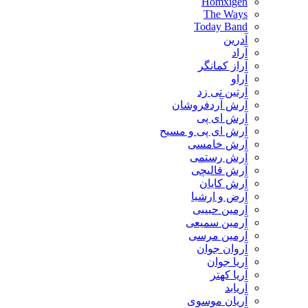
Homxigen
The Ways
Today Band
آدرین
آراد
آراز کمانگر
آراو
آرتین تی زد
آرش آردفروشان
آرش ای پی
آرش ای پی و مسیح
آرش خامسی
آرش رستمی
آرش قالیچی
آرش کایان
​آرض و ارشیا
آرمین حبیبی
آرمین سمیعی
آرمین مرسی
آروان جوان
آریا جوان
آریا کهتر
آریابد
آریان موسوی