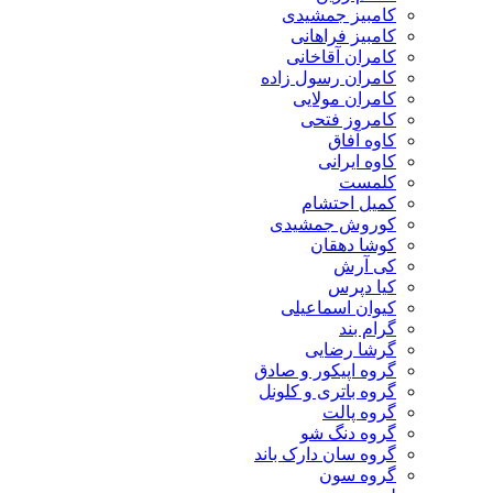
کامبیز جمشیدی
کامبیز فراهانی
کامران آقاخانی
کامران رسول زاده
کامران مولایی
کامروز فتحی
کاوه آفاق
کاوه ایرانی
کلمست
کمیل احتشام
کوروش جمشیدی
کوشا دهقان
کی آرش
کیا دپرس
کیوان اسماعیلی
گرام بند
گرشا رضایی
گروه اپیکور و صادق
گروه باتری و کلونل
گروه پالت
گروه دنگ شو
گروه سان دارک باند
گروه سون