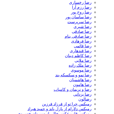
رضا رخساری
رضا رزم آرا
رضا روح پور
رضا ساسان پور
رضا سرپرست
رضا شیری
رضا صادقی
رضا صادقی بنام
رضا فرهادی
رضا قائمی
رضا قندهاری
رضا کاظم دینان
رضا ملایی
رضا ملک زاده
رضا موسوی
رضا نمو و سکسکه بند
رضا هاشمیان
رضا هامون
رضا و نریمان و کامیاب
رضا یزدانی
رضالون
رمیکس چرا تو از فرزاد فرزین
رمیکس دلارام از پازل باند و حمید هیراد
رمیکس قاب عکس خالی از سیروان خسروی