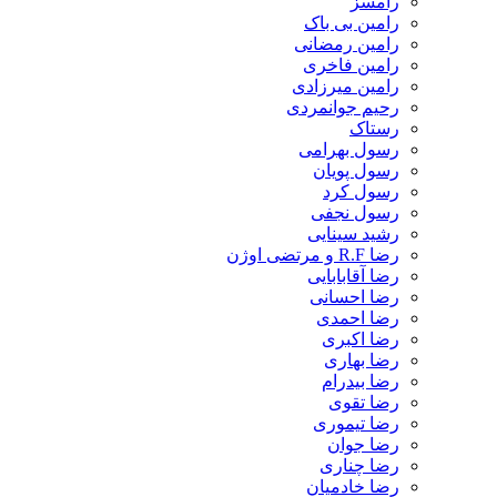
رامسز
رامین بی باک
رامین رمضانی
رامین فاخری
رامین میرزادی
رحیم جوانمردی
رستاک
رسول بهرامی
رسول پویان
رسول کرد
رسول نجفی
رشید سینایی
رضا R.F و مرتضی اوژن
رضا آقابابایی
رضا احسانی
رضا احمدی
رضا اکبری
رضا بهاری
رضا بیدرام
رضا تقوی
رضا تیموری
رضا جوان
رضا چناری
رضا خادمیان