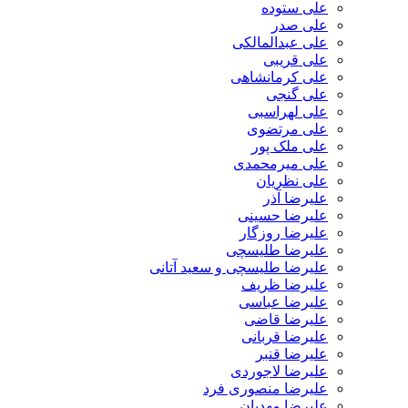
علی ستوده
علی صدر
علی عبدالمالکی
علی قریبی
علی کرمانشاهی
علی گنجی
علی لهراسبی
علی مرتضوی
علی ملک پور
علی میرمحمدی
علی نظریان
علیرضا آذر
علیرضا حسینی
علیرضا روزگار
علیرضا طلیسچی
علیرضا طلیسچی و سعید آتانی
علیرضا ظریف
علیرضا عباسی
علیرضا قاضی
علیرضا قربانی
علیرضا قنبر
علیرضا لاجوردی
علیرضا منصوری فرد
علیرضا مهدیان