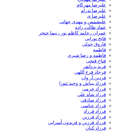
علیرضا مهرکام
علیرضا ندرلو
علیرضا ی
علیشمس و مهدی جهانی
عماد طالب زاده
عمران ، حامد کاظم پور ، نیما حنجر
فاتح نورایی
فاروق جدلی
فاطمه
فاطمه و رضا شیری
فتاح فتحی
فربد یزدانفر
فرجاد فرج اللهی
فردین آر وان
فرزاد بیباش و وحید تتورا
فرزاد خرمی
فرزاد شاه علی
فرزاد صادقی
فرزاد عباسی
فرزاد فرزاد
فرزاد فرزین
فرزاد فرزین و فریدون آسرایی
فرزاد کیان