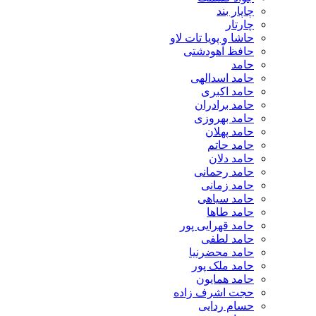
چاپار بند
چارتار
حاشا و پویا تات لاو
حافظ آهودشتی
حامد
حامد اسدالهی
حامد اکبری
حامد برادران
حامد بهروزی
حامد پهلان
حامد حاتم
حامد دلان
حامد رحمانی
حامد زمانی
حامد سیاهی
حامد طاها
حامد قهرایی پور
حامد لطفی
حامد محضرنیا
حامد ملک پور
حامد همایون
حجت اشرف زاده
حسام ردایی