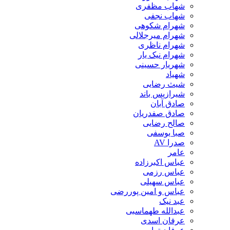
شهاب مظفری
شهاب نجفی
شهرام شکوهی
شهرام میرجلالی
شهرام ناظری
شهرام نیک یار
شهریار حسینی
شهیاد
شیث رضایی
شیرازیس باند
صادق آبان
صادق صفدریان
صالح رضایی
صبا یوسفی
صدرا AV
عامر
عباس اکبرزاده
عباس رزمی
عباس سهیلی
عباس و امین پوررضی
عبد نیک
عبدالله طهماسبی‎
عرفان اسدی