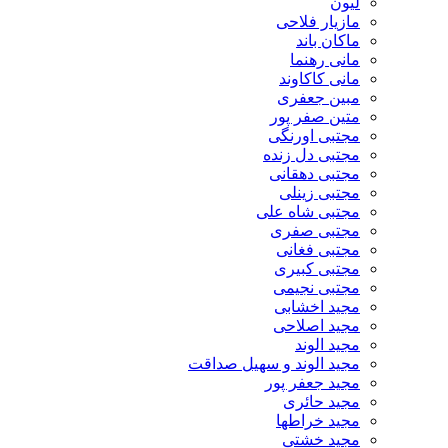
لیون
مازیار فلاحی
ماکان باند
مانی رهنما
مانی کاکاوند
مبین جعفری
متین صفر پور
مجتبی اورنگی
مجتبی دل زنده
مجتبی دهقانی
مجتبی زینلی
مجتبی شاه علی
مجتبی صفری
مجتبی فغانی
مجتبی کبیری
مجتبی نجیمی
مجید اخشابی
مجید اصلاحی
مجید الوند‎
مجید الوند و سهیل صداقت
مجید جعفر پور
مجید حائری
مجید خراطها
مجید خشتی