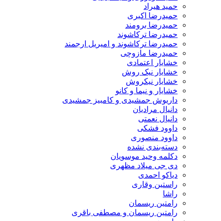
حمید هیراد
حمیدرضا اکبری
حمیدرضا برومند
حمیدرضا ترکاشوند
حمیدرضا ترکاشوند و امیریل ارجمند
حمیدرضا مازوچی
خشایار اعتمادی
خشایار نیک روش
خشایار نیکروش
خشایار و نیما و کانو
داریوش جمشیدی و کامبیز جمشیدی
دانیال مرادیان
دانیال نعمتی
داوود فشکی
داوود منصوری
دسته‌بندی نشده
دکلمه وحید موسویان
دی جی میلاد مظهری
دیاکو احمدی
راستین وقاری
راشا
رامتین ریسمان
رامتین ریسمان و مصطفی باقری