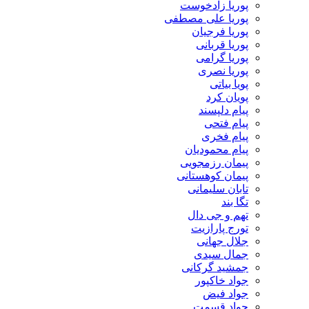
پوریا زادخوست
پوریا علی مصطفی
پوریا فرجیان
پوریا قربانی
پوریا گرامی
پوریا نصری
پویا بیاتی
پویان کرد
پیام دلپسند
پیام فتحی
پیام فخری
پیام محمودیان
پیمان رزمجویی
پیمان کوهستانی
تابان سلیمانی
تگا بند
تهم و جی دال
تورج پارازیت
جلال جهانی
جمال سیدی
جمشید گرکانی
جواد خاکپور
جواد فیض
جواد قسمت