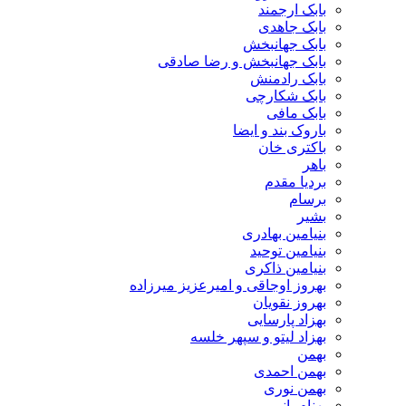
بابک ارجمند
بابک جاهدی
بابک جهانبخش
بابک جهانبخش و رضا صادقی
بابک رادمنش
بابک شکارچی
بابک مافی
باروک بند و ایضا
باکتری خان
باهر
بردیا مقدم
برسام
بشیر
بنیامین بهادری
بنیامین توحید
بنیامین ذاکری
بهروز اوجاقی و امیرعزیز میرزاده
بهروز نقویان
بهزاد پارسایی
بهزاد لیتو و سپهر خلسه
بهمن
بهمن احمدی
بهمن نوری
بهنام بانی