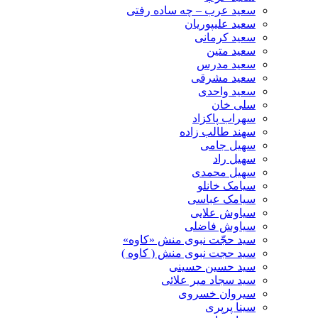
سعید عرب – چه ساده رفتی
سعید علیپوریان
سعید کرمانی
سعید متین
سعید مدرس
سعید مشرقی
سعید واحدی
سلی خان
سهراب پاکزاد
سهند طالب زاده
سهیل جامی
سهیل راد
سهیل محمدی
سیامک خانلو
سیامک عباسی
سیاوش علایی
سیاوش فاضلی
سید حجّت نبوی منش «کاوه»
سید حجت نبوی منش ( کاوه )
سید حسین حسینى
سید سجاد میر علائی
سیروان خسروی
سینا پرپری