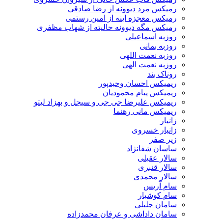
رمیکس مرد دیوونه از رضا صادقی
رمیکس معجزه اینه از امین رستمی
رمیکس مگه دیوونه حالیته از شهاب مظفری
روزبه اسماعیلی
روزبه بمانی
روزبه نعمت اللهی
روزبه نعمت الهی
روناک بند
ریمیکس احسان وحیدپور
ریمیکس پیام محمودیان
ریمیکس علیرضا جی جی و سیجل و بهزاد لیتو
ریمیکس مانی رهنما
زانیار
زانیار خسروی
زیر صفر
ساسان شفانژاد
سالار عقیلی
سالار قنبری
سالار محمدی
سام آریس
سام کوشیار
سامان جلیلی
سامان داداشی و عرفان محمدزاده