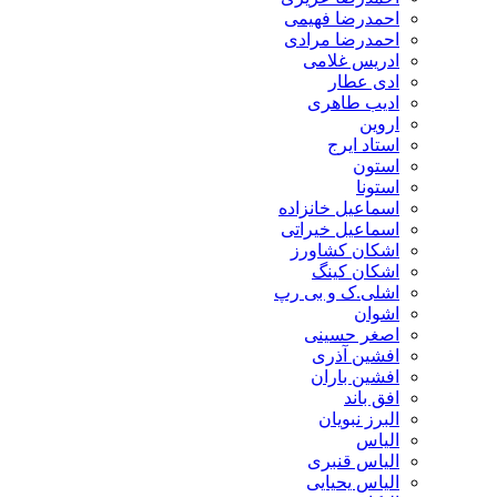
احمدرضا فهیمی
احمدرضا مرادی
ادریس غلامی
ادی عطار
ادیب طاهری
اروین
استاد ایرج
استون
استونا
اسماعیل خانزاده
اسماعیل خیراتی
اشکان کشاورز
اشکان کینگ
اشلی.ک و بی رپ
اشوان
اصغر حسینی
افشین آذری
افشین باران
افق باند
البرز نبویان
الیاس
الیاس قنبرى
الیاس یحیایی