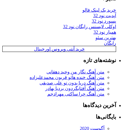
خرید بک لینک فالو
آپدیت نود 32
پسورد نود 32
اوکلی لایسنس رایگان نود 32
همیار نود 32
بهترین سئو
رایگان
خرید آنتی ویروس اورجینال
نوشته‌های تازه
متن آهنگ نگار من وحید دهقانی
متن آهنگ خنده هاتو قربون محمدعلیزاده
متن آهنگ دریا بدون تو علی صدیقی
متن آهنگ آفتابگردون بردیا بهادر
متن آهنگ چرا ساکتی مهرادجم
آخرین دیدگاه‌ها
بایگانی‌ها
آگوست 2020