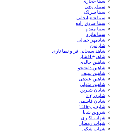
سینا حجازی
سینا روحی
سینا سرلک
سینا شعبانخانی
سینا صادق زاده
سینا مقدم
سینا هاترد
شادمهر جمالی
شارمین
شاهد سبحانی فر و نیما تاری
شاهرخ افشار
شاهین خالدی
شاهین دانشجو
شاهین سیف
شاهین عبدهی
شاهین متولی
شایان شیرین
شایان ع 2
شایان قاسمی
شایع و T-Dey
شروین شایا
شهاب اکبری
شهاب رمضان
شهاب شکور