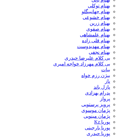
بهنام توکلی
بهنام جهانبیگلو
بهنام خشوعی
بهنام زرین
بهنام صفوی
بهنام علمشاهی
بهنام قلی زاده
بهنام مهدیدوست
بهنام نجفی
بی کلام علیرضا حیدری
بی کلام مهرزاد خواجه امیری
بیات
بیژن رزم خواه
پاز
پازل باند
پدرام بهزادی
پرواز
پرویز پرستویی
پژمان موسوی
پژمان مینویی
پوریا Kz
پوریا بارجینی
پوریا حیدری