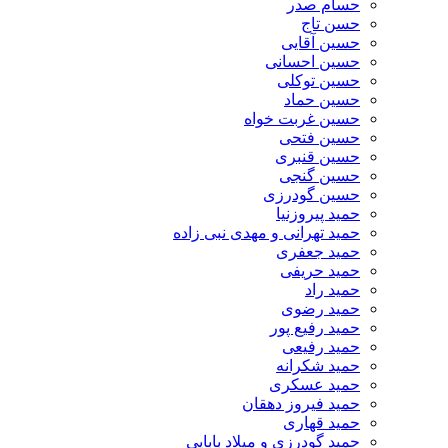
حسام صدر
حسن تاج
حسین آقایی
حسین احسانی
حسین توکلی
حسین حماد
حسین غربت خواه
حسین فتحی
حسین قنبری
حسین گنجی
حسین گودرزی
حمید پیروزنیا
حمید تهرانی و مهدی نبی زاده
حمید جعفری
حمید حریفی
حمید راد
حمید رضوی
حمید رفیع پور
حمید رفیعی
حمید شکرانه
حمید عسکری
حمید فیروز دهقان
حمید قهاری
حمید گودرزی و میلاد بابایی