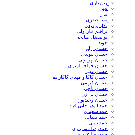
آرین یاری
آمین
آیدار
آیسا حیدری
آیکان رفیعی
ابراهیم چاردولی
ابوالفضل صالحی
اجوید
احسان اراتو
احسان پیوندی
احسان تهرانچی
احسان خواجه امیری
احسان غیبی
احسان کاکا و مهدی کاکازاده
احسان کریمی
احسان ناجی
احسان نی زن
احسان وحیدپور
احمد ابوذر خانی فرد
احمد سعیدی
احمد صفایی
احمد نایبی
احمدرضا شهریاری
احمدرضا عزیزی