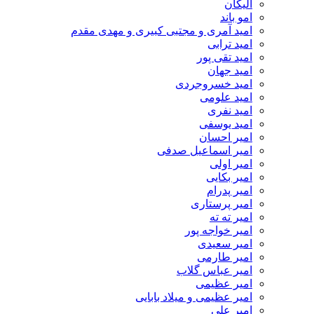
الیکان
امو باند
امید آمری و مجتبی کبیری و مهدى مقدم
امید ترابی
امید تقی پور
امید جهان
امید خسروجردی
امید علومی
امید نفری
امید یوسفی
امیر احسان
امیر اسماعیل صدفی
امیر اولی
امیر بکایی
امیر پدرام
امیر پرستاری
امیر ته ته
امیر خواجه پور
امیر سعیدی
امیر طارمی
امیر عباس گلاب
امیر عظیمی
امیر عظیمی و میلاد بابایی
امیر علی