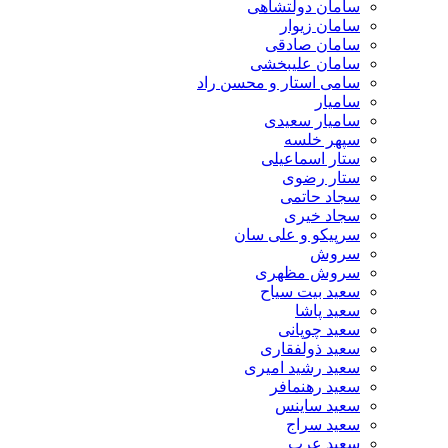
سامان دولتشاهی
سامان زیوار
سامان صادقی
سامان علیبخشی
سامی استار و محسن راد
سامیار
سامیار سعیدی
سپهر خلسه
ستار اسماعیلی
ستار رضوی
سجاد حاتمی
سجاد خیری
سرپیکو و علی سان
سروش
سروش مظهری
سعید بیت سیاح
سعید پاشا
سعید چوپانی
سعید ذولفقاری
سعید رشید امیری
سعید رهنمافر
سعید ساینس
سعید سراج
سعید عرب