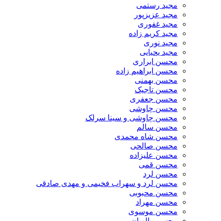
مجید رستمی
مجید عزیزپور
مجید غفوری
مجید کریم زاده
مجید نوری
مجید یحیایی
محسن ابراری
محسن ابراهیم زاده
محسن بهمنی
محسن تاجیک
محسن جعفری
محسن چاوشی
محسن چاوشی و سینا سرلک
محسن سالم
محسن شاه محمدی
محسن صالحی
محسن علیزاده
محسن قمی
محسن لرد
محسن لرد و سهراب فخیمی و مهدی صادقی
محسن محبوبی
محسن مهراد
محسن موسوی
محسن والهیان