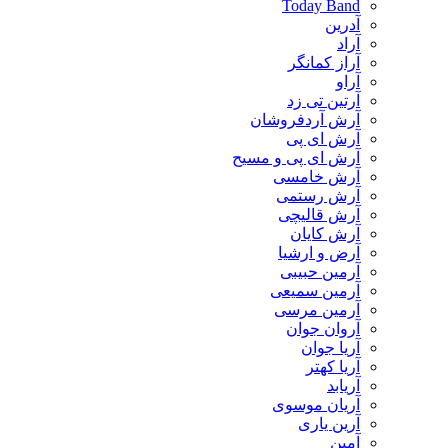
Today Band
آدرین
آراد
آراز کمانگر
آراو
آرتین تی زد
آرش آردفروشان
آرش ای پی
آرش ای پی و مسیح
آرش خامسی
آرش رستمی
آرش قالیچی
آرش کایان
​آرض و ارشیا
آرمین حبیبی
آرمین سمیعی
آرمین مرسی
آروان جوان
آریا جوان
آریا کهتر
آریابد
آریان موسوی
آرین یاری
آمین