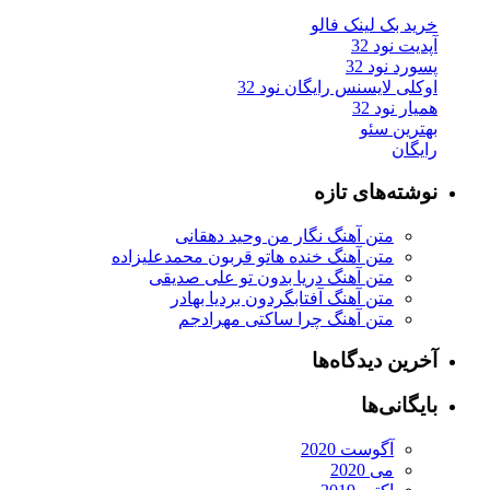
خرید بک لینک فالو
آپدیت نود 32
پسورد نود 32
اوکلی لایسنس رایگان نود 32
همیار نود 32
بهترین سئو
رایگان
نوشته‌های تازه
متن آهنگ نگار من وحید دهقانی
متن آهنگ خنده هاتو قربون محمدعلیزاده
متن آهنگ دریا بدون تو علی صدیقی
متن آهنگ آفتابگردون بردیا بهادر
متن آهنگ چرا ساکتی مهرادجم
آخرین دیدگاه‌ها
بایگانی‌ها
آگوست 2020
می 2020