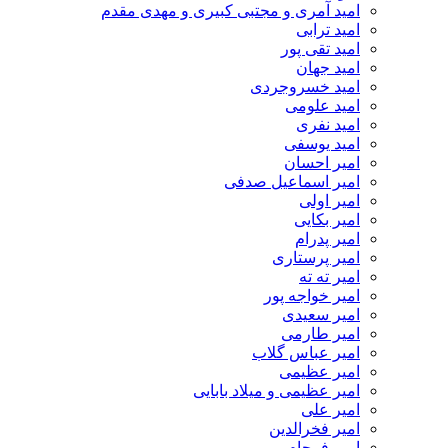
امید آمری و مجتبی کبیری و مهدى مقدم
امید ترابی
امید تقی پور
امید جهان
امید خسروجردی
امید علومی
امید نفری
امید یوسفی
امیر احسان
امیر اسماعیل صدفی
امیر اولی
امیر بکایی
امیر پدرام
امیر پرستاری
امیر ته ته
امیر خواجه پور
امیر سعیدی
امیر طارمی
امیر عباس گلاب
امیر عظیمی
امیر عظیمی و میلاد بابایی
امیر علی
امیر فخرالدین
امیر فرجام