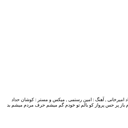
م با بالاترین کیفیت – Deltangam ترانه : مهرزاد امیرخانی , آهنگ : امین رستمی , میکس و مستر : کوشان حداد
دم باز پر حس پرواز کو بالم تو خودم گم میشم حرف مردم میشم بد