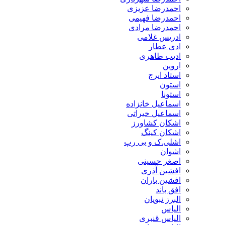
احمدرضا عزیزی
احمدرضا فهیمی
احمدرضا مرادی
ادریس غلامی
ادی عطار
ادیب طاهری
اروین
استاد ایرج
استون
استونا
اسماعیل خانزاده
اسماعیل خیراتی
اشکان کشاورز
اشکان کینگ
اشلی.ک و بی رپ
اشوان
اصغر حسینی
افشین آذری
افشین باران
افق باند
البرز نبویان
الیاس
الیاس قنبرى