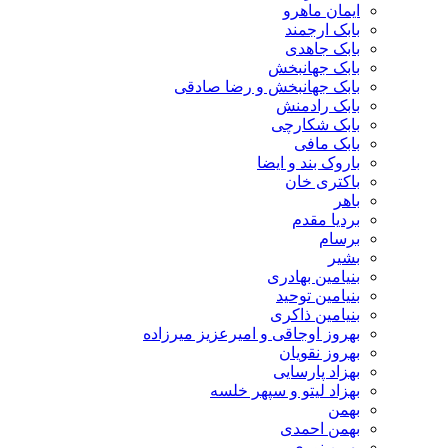
ایمان ماهرو
بابک ارجمند
بابک جاهدی
بابک جهانبخش
بابک جهانبخش و رضا صادقی
بابک رادمنش
بابک شکارچی
بابک مافی
باروک بند و ایضا
باکتری خان
باهر
بردیا مقدم
برسام
بشیر
بنیامین بهادری
بنیامین توحید
بنیامین ذاکری
بهروز اوجاقی و امیرعزیز میرزاده
بهروز نقویان
بهزاد پارسایی
بهزاد لیتو و سپهر خلسه
بهمن
بهمن احمدی
بهمن نوری