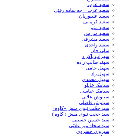
سعید عرب
سعید عرب – چه ساده رفتی
سعید علیپوریان
سعید کرمانی
سعید متین
سعید مدرس
سعید مشرقی
سعید واحدی
سلی خان
سهراب پاکزاد
سهند طالب زاده
سهیل جامی
سهیل راد
سهیل محمدی
سیامک خانلو
سیامک عباسی
سیاوش علایی
سیاوش فاضلی
سید حجّت نبوی منش «کاوه»
سید حجت نبوی منش ( کاوه )
سید حسین حسینى
سید سجاد میر علائی
سیروان خسروی