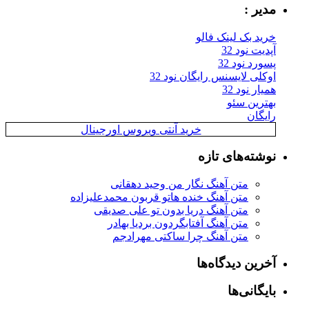
مدیر :
خرید بک لینک فالو
آپدیت نود 32
پسورد نود 32
اوکلی لایسنس رایگان نود 32
همیار نود 32
بهترین سئو
رایگان
خرید آنتی ویروس اورجینال
نوشته‌های تازه
متن آهنگ نگار من وحید دهقانی
متن آهنگ خنده هاتو قربون محمدعلیزاده
متن آهنگ دریا بدون تو علی صدیقی
متن آهنگ آفتابگردون بردیا بهادر
متن آهنگ چرا ساکتی مهرادجم
آخرین دیدگاه‌ها
بایگانی‌ها