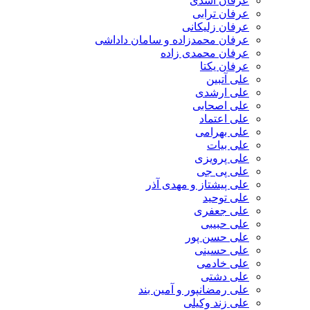
عرفان اسدی
عرفان ترابی
عرفان زلیکانی
عرفان محمدزاده و سامان داداشی
عرفان محمدی زاده
عرفان یکتا
علی آتبین
علی ارشدی
علی اصحابی
علی اعتماد
علی بهرامی
علی بیات
علی پرویزی
علی پی جی
علی پیشتاز و مهدی آذر
علی توحید
علی جعفری
علی حبیبی
علی حسن پور
علی حسینی
علی خادمی
علی دشتی
علی رمضانپور و آمین بند
علی زند وکیلی