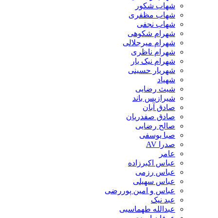
شهاب شکور
شهاب مظفری
شهاب نجفی
شهرام شکوهی
شهرام میرجلالی
شهرام ناظری
شهرام نیک یار
شهریار حسینی
شهیاد
شیث رضایی
شیرازیس باند
صادق آبان
صادق صفدریان
صالح رضایی
صبا یوسفی
صدرا AV
عامر
عباس اکبرزاده
عباس رزمی
عباس سهیلی
عباس و امین پوررضی
عبد نیک
عبدالله طهماسبی‎