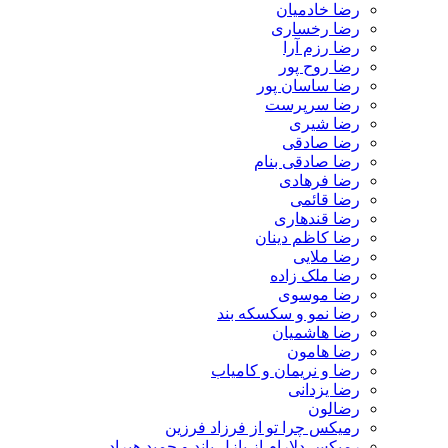
رضا خادمیان
رضا رخساری
رضا رزم آرا
رضا روح پور
رضا ساسان پور
رضا سرپرست
رضا شیری
رضا صادقی
رضا صادقی بنام
رضا فرهادی
رضا قائمی
رضا قندهاری
رضا کاظم دینان
رضا ملایی
رضا ملک زاده
رضا موسوی
رضا نمو و سکسکه بند
رضا هاشمیان
رضا هامون
رضا و نریمان و کامیاب
رضا یزدانی
رضالون
رمیکس چرا تو از فرزاد فرزین
رمیکس دلارام از پازل باند و حمید هیراد