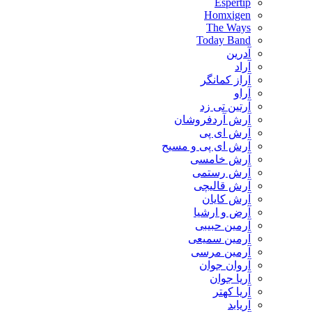
Espertip
Homxigen
The Ways
Today Band
آدرین
آراد
آراز کمانگر
آراو
آرتین تی زد
آرش آردفروشان
آرش ای پی
آرش ای پی و مسیح
آرش خامسی
آرش رستمی
آرش قالیچی
آرش کایان
​آرض و ارشیا
آرمین حبیبی
آرمین سمیعی
آرمین مرسی
آروان جوان
آریا جوان
آریا کهتر
آریابد