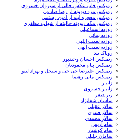
رمیکس قاب عکس خالی از سیروان خسروی
رمیکس مرد دیوونه از رضا صادقی
رمیکس معجزه اینه از امین رستمی
رمیکس مگه دیوونه حالیته از شهاب مظفری
روزبه اسماعیلی
روزبه بمانی
روزبه نعمت اللهی
روزبه نعمت الهی
روناک بند
ریمیکس احسان وحیدپور
ریمیکس پیام محمودیان
ریمیکس علیرضا جی جی و سیجل و بهزاد لیتو
ریمیکس مانی رهنما
زانیار
زانیار خسروی
زیر صفر
ساسان شفانژاد
سالار عقیلی
سالار قنبری
سالار محمدی
سام آریس
سام کوشیار
سامان جلیلی