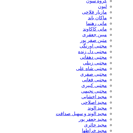
گروه سون
لیون
مازیار فلاحی
ماکان باند
مانی رهنما
مانی کاکاوند
مبین جعفری
متین صفر پور
مجتبی اورنگی
مجتبی دل زنده
مجتبی دهقانی
مجتبی زینلی
مجتبی شاه علی
مجتبی صفری
مجتبی فغانی
مجتبی کبیری
مجتبی نجیمی
مجید اخشابی
مجید اصلاحی
مجید الوند‎
مجید الوند و سهیل صداقت
مجید جعفر پور
مجید حائری
مجید خراطها