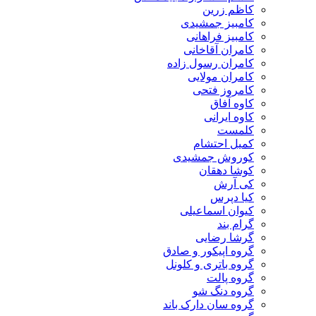
کاظم زرین
کامبیز جمشیدی
کامبیز فراهانی
کامران آقاخانی
کامران رسول زاده
کامران مولایی
کامروز فتحی
کاوه آفاق
کاوه ایرانی
کلمست
کمیل احتشام
کوروش جمشیدی
کوشا دهقان
کی آرش
کیا دپرس
کیوان اسماعیلی
گرام بند
گرشا رضایی
گروه اپیکور و صادق
گروه باتری و کلونل
گروه پالت
گروه دنگ شو
گروه سان دارک باند