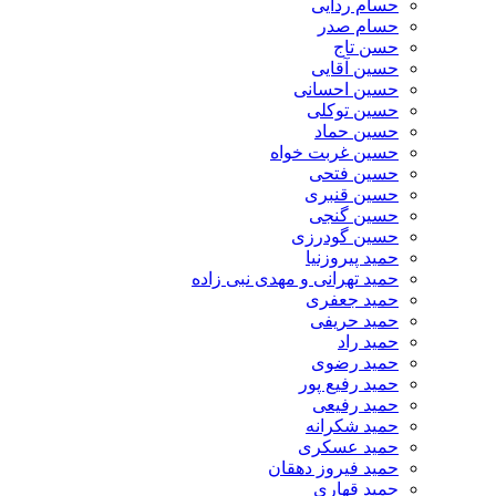
حسام ردایی
حسام صدر
حسن تاج
حسین آقایی
حسین احسانی
حسین توکلی
حسین حماد
حسین غربت خواه
حسین فتحی
حسین قنبری
حسین گنجی
حسین گودرزی
حمید پیروزنیا
حمید تهرانی و مهدی نبی زاده
حمید جعفری
حمید حریفی
حمید راد
حمید رضوی
حمید رفیع پور
حمید رفیعی
حمید شکرانه
حمید عسکری
حمید فیروز دهقان
حمید قهاری