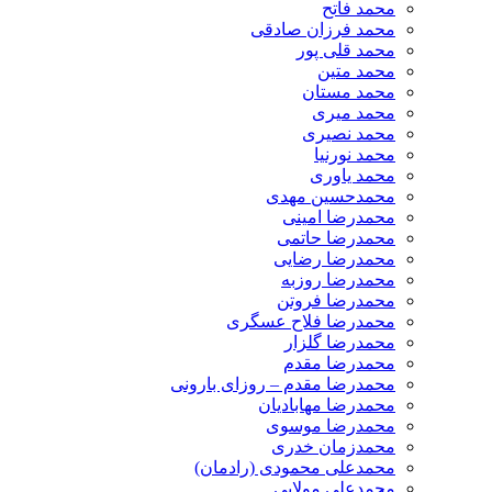
محمد فاتح
محمد فرزان صادقی
محمد قلی پور
محمد متین
محمد مستان
محمد میری
محمد نصیری
محمد نورنیا
محمد یاوری
محمدحسین مهدی
محمدرضا امینی
محمدرضا حاتمی
محمدرضا رضایی
محمدرضا روزبه
محمدرضا فروتن
محمدرضا فلاح عسگری
محمدرضا گلزار
محمدرضا مقدم
محمدرضا مقدم – روزای بارونی
محمدرضا مهابادیان
محمدرضا موسوی
محمدزمان خدری
محمدعلی محمودی (رادمان)
محمدعلی مولایی