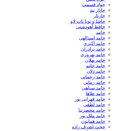
جواد قسمت
چاپار بند
چارتار
حاشا و پویا تات لاو
حافظ آهودشتی
حامد
حامد اسدالهی
حامد اکبری
حامد برادران
حامد بهروزی
حامد پهلان
حامد حاتم
حامد دلان
حامد رحمانی
حامد زمانی
حامد سیاهی
حامد طاها
حامد قهرایی پور
حامد لطفی
حامد محضرنیا
حامد ملک پور
حامد همایون
حجت اشرف زاده