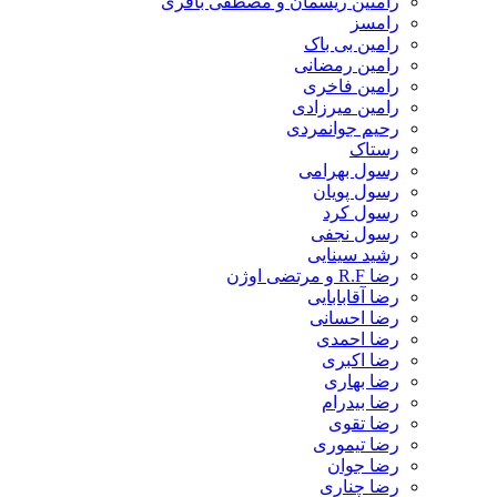
رامتین ریسمان و مصطفی باقری
رامسز
رامین بی باک
رامین رمضانی
رامین فاخری
رامین میرزادی
رحیم جوانمردی
رستاک
رسول بهرامی
رسول پویان
رسول کرد
رسول نجفی
رشید سینایی
رضا R.F و مرتضی اوژن
رضا آقابابایی
رضا احسانی
رضا احمدی
رضا اکبری
رضا بهاری
رضا بیدرام
رضا تقوی
رضا تیموری
رضا جوان
رضا چناری