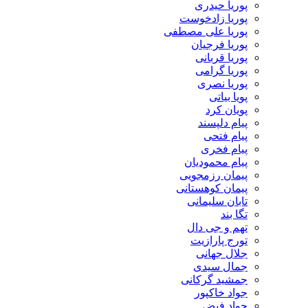
پوریا حیدری
پوریا زادخوست
پوریا علی مصطفی
پوریا فرجیان
پوریا قربانی
پوریا گرامی
پوریا نصری
پویا بیاتی
پویان کرد
پیام دلپسند
پیام فتحی
پیام فخری
پیام محمودیان
پیمان رزمجویی
پیمان کوهستانی
تابان سلیمانی
تگا بند
تهم و جی دال
تورج پارازیت
جلال جهانی
جمال سیدی
جمشید گرکانی
جواد خاکپور
جواد فیض