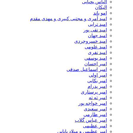
الیاس یحیایی
الیکان
امو باند
امید آمری و مجتبی کبیری و مهدى مقدم
امید ترابی
امید تقی پور
امید جهان
امید خسروجردی
امید علومی
امید نفری
امید یوسفی
امیر احسان
امیر اسماعیل صدفی
امیر اولی
امیر بکایی
امیر پدرام
امیر پرستاری
امیر ته ته
امیر خواجه پور
امیر سعیدی
امیر طارمی
امیر عباس گلاب
امیر عظیمی
امیر عظیمی و میلاد بابایی