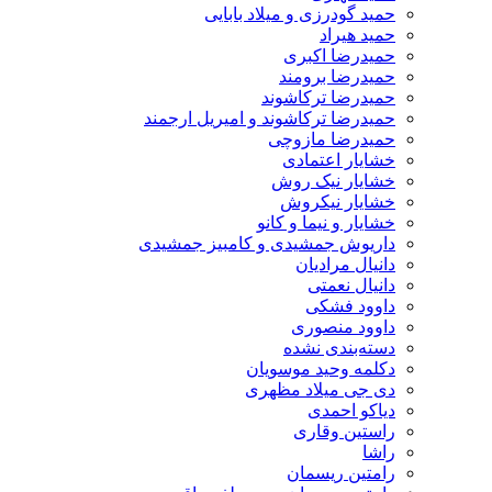
حمید گودرزی و میلاد بابایی
حمید هیراد
حمیدرضا اکبری
حمیدرضا برومند
حمیدرضا ترکاشوند
حمیدرضا ترکاشوند و امیریل ارجمند
حمیدرضا مازوچی
خشایار اعتمادی
خشایار نیک روش
خشایار نیکروش
خشایار و نیما و کانو
داریوش جمشیدی و کامبیز جمشیدی
دانیال مرادیان
دانیال نعمتی
داوود فشکی
داوود منصوری
دسته‌بندی نشده
دکلمه وحید موسویان
دی جی میلاد مظهری
دیاکو احمدی
راستین وقاری
راشا
رامتین ریسمان