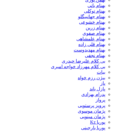
بهنام بانی
بهنام توکلی
بهنام جهانبیگلو
بهنام خشوعی
بهنام زرین
بهنام صفوی
بهنام علمشاهی
بهنام قلی زاده
بهنام مهدیدوست
بهنام نجفی
بی کلام علیرضا حیدری
بی کلام مهرزاد خواجه امیری
بیات
بیژن رزم خواه
پاز
پازل باند
پدرام بهزادی
پرواز
پرویز پرستویی
پژمان موسوی
پژمان مینویی
پوریا Kz
پوریا بارجینی