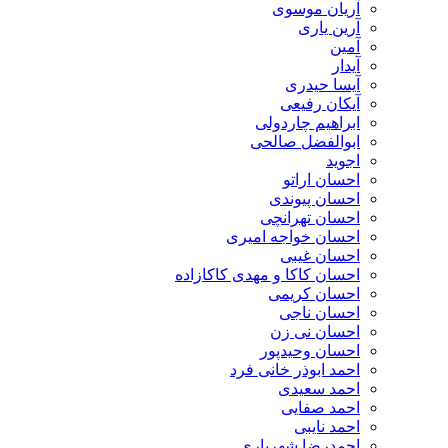
آریان موسوی
آرین یاری
آمین
آیدار
آیسا حیدری
آیکان رفیعی
ابراهیم چاردولی
ابوالفضل صالحی
اجوید
احسان اراتو
احسان پیوندی
احسان تهرانچی
احسان خواجه امیری
احسان غیبی
احسان کاکا و مهدی کاکازاده
احسان کریمی
احسان ناجی
احسان نی زن
احسان وحیدپور
احمد ابوذر خانی فرد
احمد سعیدی
احمد صفایی
احمد نایبی
احمدرضا شهریاری