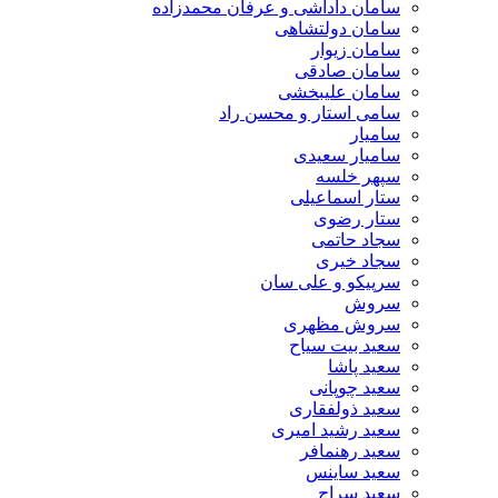
سامان داداشی و عرفان محمدزاده
سامان دولتشاهی
سامان زیوار
سامان صادقی
سامان علیبخشی
سامی استار و محسن راد
سامیار
سامیار سعیدی
سپهر خلسه
ستار اسماعیلی
ستار رضوی
سجاد حاتمی
سجاد خیری
سرپیکو و علی سان
سروش
سروش مظهری
سعید بیت سیاح
سعید پاشا
سعید چوپانی
سعید ذولفقاری
سعید رشید امیری
سعید رهنمافر
سعید ساینس
سعید سراج