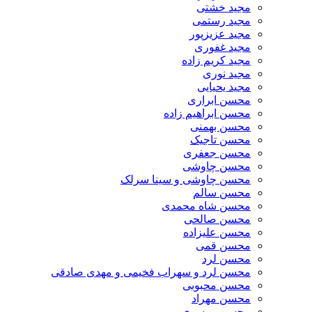
مجید خشتی
مجید رستمی
مجید عزیزپور
مجید غفوری
مجید کریم زاده
مجید نوری
مجید یحیایی
محسن ابراری
محسن ابراهیم زاده
محسن بهمنی
محسن تاجیک
محسن جعفری
محسن چاوشی
محسن چاوشی و سینا سرلک
محسن سالم
محسن شاه محمدی
محسن صالحی
محسن علیزاده
محسن قمی
محسن لرد
محسن لرد و سهراب فخیمی و مهدی صادقی
محسن محبوبی
محسن مهراد
محسن موسوی