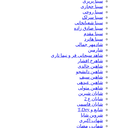
سینا پرپری
سینا حجازی
سینا روحی
سینا سرلک
سینا شعبانخانی
سینا صادق زاده
سینا مقدم
سینا هاترد
شادمهر جمالی
شارمین
شاهد سبحانی فر و نیما تاری
شاهرخ افشار
شاهین خالدی
شاهین دانشجو
شاهین سیف
شاهین عبدهی
شاهین متولی
شایان شیرین
شایان ع 2
شایان قاسمی
شایع و T-Dey
شروین شایا
شهاب اکبری
شهاب رمضان