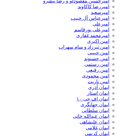
امیرحسین مقصودلو و رضا پیشرو
امیررضا کاکاوند
امیرسعید
امیرعباس آل حبیب
امیرعلی
امیرعلی پورقاسم
امیرمحمد غفاری
امین اکبری
امین تیرزاد و سام سهراب
امین حبیبی
امین حسنوند
امین رستمی
امین رفیعی
امین محمودی
امین ناریت
ایمان آذری
ایمان استار
ایمان اف جی ۱۰
ایمان جهانگری
ایمان سلطانی
ایمان عبدالله خانی
ایمان علیشاهی
ایمان غلامی
ایمان کریمی