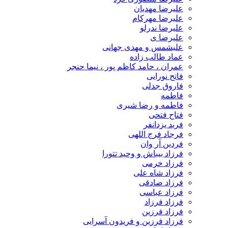
علیرضا مهدیان
علیرضا مهرکام
علیرضا ندرلو
علیرضا ی
علیشمس و مهدی جهانی
عماد طالب زاده
عمران ، حامد کاظم پور ، نیما حنجر
فاتح نورایی
فاروق جدلی
فاطمه
فاطمه و رضا شیری
فتاح فتحی
فربد یزدانفر
فرجاد فرج اللهی
فردین آر وان
فرزاد بیباش و وحید تتورا
فرزاد خرمی
فرزاد شاه علی
فرزاد صادقی
فرزاد عباسی
فرزاد فرزاد
فرزاد فرزین
فرزاد فرزین و فریدون آسرایی