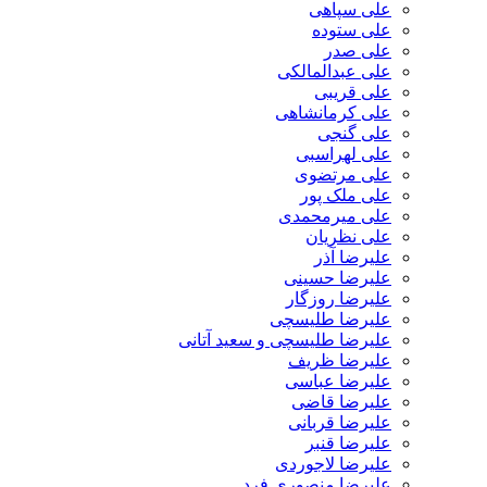
علی سپاهی
علی ستوده
علی صدر
علی عبدالمالکی
علی قریبی
علی کرمانشاهی
علی گنجی
علی لهراسبی
علی مرتضوی
علی ملک پور
علی میرمحمدی
علی نظریان
علیرضا آذر
علیرضا حسینی
علیرضا روزگار
علیرضا طلیسچی
علیرضا طلیسچی و سعید آتانی
علیرضا ظریف
علیرضا عباسی
علیرضا قاضی
علیرضا قربانی
علیرضا قنبر
علیرضا لاجوردی
علیرضا منصوری فرد