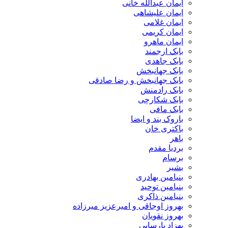
ایمان عبدالله خانی
ایمان علیشاهی
ایمان غلامی
ایمان کریمی
ایمان ماهرو
بابک ارجمند
بابک جاهدی
بابک جهانبخش
بابک جهانبخش و رضا صادقی
بابک رادمنش
بابک شکارچی
بابک مافی
باروک بند و ایضا
باکتری خان
باهر
بردیا مقدم
برسام
بشیر
بنیامین بهادری
بنیامین توحید
بنیامین ذاکری
بهروز اوجاقی و امیرعزیز میرزاده
بهروز نقویان
بهزاد پارسایی