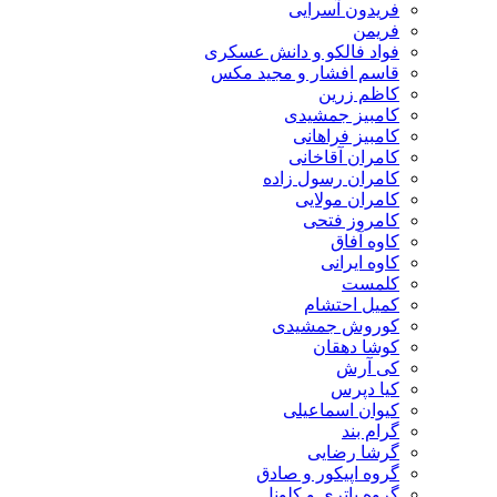
فریدون آسرایی
فریمن
فواد فالکو و دانش عسکری
قاسم افشار و مجید مکس
کاظم زرین
کامبیز جمشیدی
کامبیز فراهانی
کامران آقاخانی
کامران رسول زاده
کامران مولایی
کامروز فتحی
کاوه آفاق
کاوه ایرانی
کلمست
کمیل احتشام
کوروش جمشیدی
کوشا دهقان
کی آرش
کیا دپرس
کیوان اسماعیلی
گرام بند
گرشا رضایی
گروه اپیکور و صادق
گروه باتری و کلونل