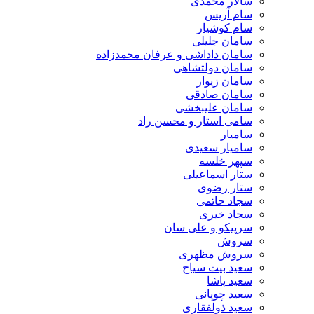
سالار محمدی
سام آریس
سام کوشیار
سامان جلیلی
سامان داداشی و عرفان محمدزاده
سامان دولتشاهی
سامان زیوار
سامان صادقی
سامان علیبخشی
سامی استار و محسن راد
سامیار
سامیار سعیدی
سپهر خلسه
ستار اسماعیلی
ستار رضوی
سجاد حاتمی
سجاد خیری
سرپیکو و علی سان
سروش
سروش مظهری
سعید بیت سیاح
سعید پاشا
سعید چوپانی
سعید ذولفقاری