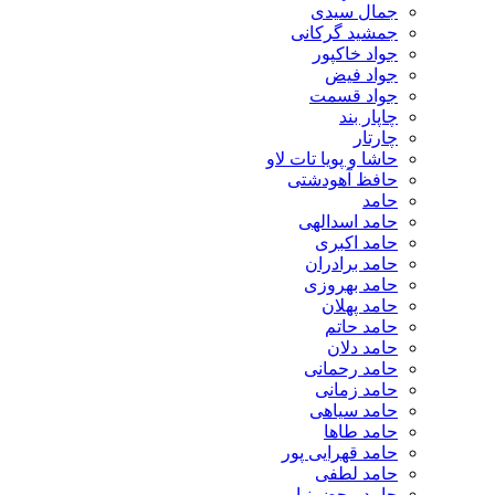
جمال سیدی
جمشید گرکانی
جواد خاکپور
جواد فیض
جواد قسمت
چاپار بند
چارتار
حاشا و پویا تات لاو
حافظ آهودشتی
حامد
حامد اسدالهی
حامد اکبری
حامد برادران
حامد بهروزی
حامد پهلان
حامد حاتم
حامد دلان
حامد رحمانی
حامد زمانی
حامد سیاهی
حامد طاها
حامد قهرایی پور
حامد لطفی
حامد محضرنیا