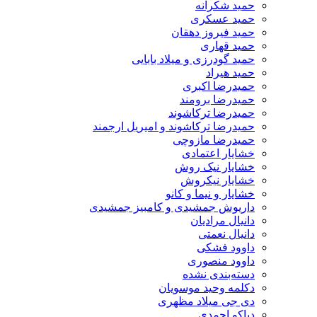
حمید شکرانه
حمید عسکری
حمید فیروز دهقان
حمید قهاری
حمید گودرزی و میلاد بابایی
حمید هیراد
حمیدرضا اکبری
حمیدرضا برومند
حمیدرضا ترکاشوند
حمیدرضا ترکاشوند و امیریل ارجمند
حمیدرضا مازوچی
خشایار اعتمادی
خشایار نیک روش
خشایار نیکروش
خشایار و نیما و کانو
داریوش جمشیدی و کامبیز جمشیدی
دانیال مرادیان
دانیال نعمتی
داوود فشکی
داوود منصوری
دسته‌بندی نشده
دکلمه وحید موسویان
دی جی میلاد مظهری
دیاکو احمدی