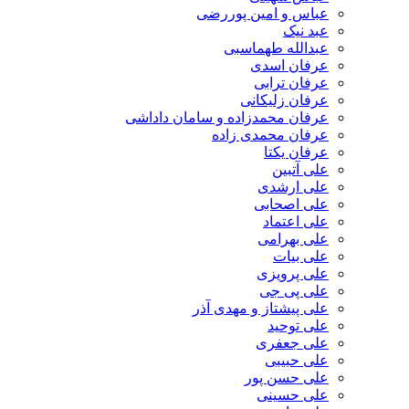
عباس و امین پوررضی
عبد نیک
عبدالله طهماسبی‎
عرفان اسدی
عرفان ترابی
عرفان زلیکانی
عرفان محمدزاده و سامان داداشی
عرفان محمدی زاده
عرفان یکتا
علی آتبین
علی ارشدی
علی اصحابی
علی اعتماد
علی بهرامی
علی بیات
علی پرویزی
علی پی جی
علی پیشتاز و مهدی آذر
علی توحید
علی جعفری
علی حبیبی
علی حسن پور
علی حسینی