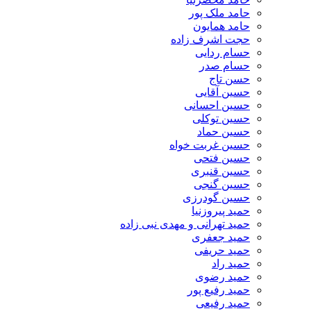
حامد ملک پور
حامد همایون
حجت اشرف زاده
حسام ردایی
حسام صدر
حسن تاج
حسین آقایی
حسین احسانی
حسین توکلی
حسین حماد
حسین غربت خواه
حسین فتحی
حسین قنبری
حسین گنجی
حسین گودرزی
حمید پیروزنیا
حمید تهرانی و مهدی نبی زاده
حمید جعفری
حمید حریفی
حمید راد
حمید رضوی
حمید رفیع پور
حمید رفیعی