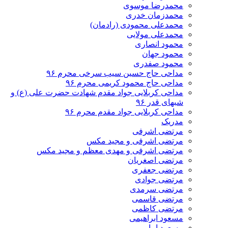
محمدرضا موسوی
محمدزمان خدری
محمدعلی محمودی (رادمان)
محمدعلی مولایی
محمود انصاری
محمود جهان
محمود صفدری
مداحی حاج حسین سیب سرخی محرم ۹۶
مداحی حاج محمود کریمی محرم ۹۶
مداحی کربلایی جواد مقدم شهادت حضرت علی (ع) و
شبهای قدر ۹۶
مداحی کربلایی جواد مقدم محرم ۹۶
مدریک
مرتضی اشرفی
مرتضی اشرفی و مجید مکس
مرتضی اشرفی و مهدی معظم و مجید مکس
مرتضی اصغریان
مرتضی جعفری
مرتضی جوادی
مرتضی سرمدی
مرتضی قاسمی
مرتضی کاظمی
مسعود ابراهیمی
مسعود امامی