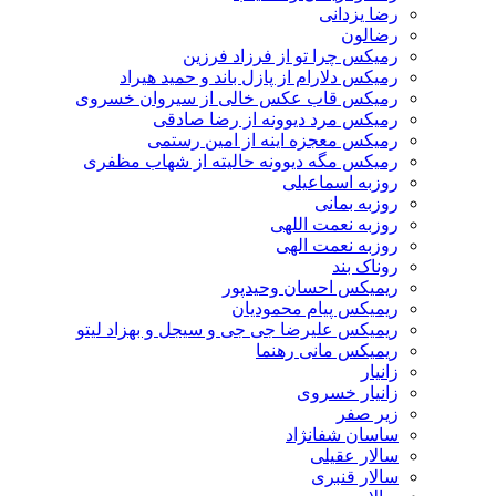
رضا یزدانی
رضالون
رمیکس چرا تو از فرزاد فرزین
رمیکس دلارام از پازل باند و حمید هیراد
رمیکس قاب عکس خالی از سیروان خسروی
رمیکس مرد دیوونه از رضا صادقی
رمیکس معجزه اینه از امین رستمی
رمیکس مگه دیوونه حالیته از شهاب مظفری
روزبه اسماعیلی
روزبه بمانی
روزبه نعمت اللهی
روزبه نعمت الهی
روناک بند
ریمیکس احسان وحیدپور
ریمیکس پیام محمودیان
ریمیکس علیرضا جی جی و سیجل و بهزاد لیتو
ریمیکس مانی رهنما
زانیار
زانیار خسروی
زیر صفر
ساسان شفانژاد
سالار عقیلی
سالار قنبری