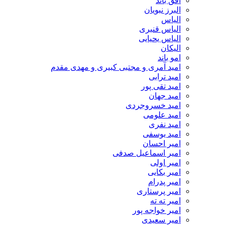
افق باند
البرز نبویان
الیاس
الیاس قنبرى
الیاس یحیایی
الیکان
امو باند
امید آمری و مجتبی کبیری و مهدى مقدم
امید ترابی
امید تقی پور
امید جهان
امید خسروجردی
امید علومی
امید نفری
امید یوسفی
امیر احسان
امیر اسماعیل صدفی
امیر اولی
امیر بکایی
امیر پدرام
امیر پرستاری
امیر ته ته
امیر خواجه پور
امیر سعیدی