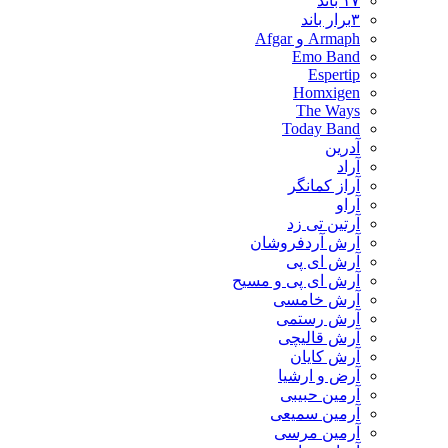
۱۷ باند
۳برار باند
Armaph و Afgar
Emo Band
Espertip
Homxigen
The Ways
Today Band
آدرین
آراد
آراز کمانگر
آراو
آرتین تی زد
آرش آردفروشان
آرش ای پی
آرش ای پی و مسیح
آرش خامسی
آرش رستمی
آرش قالیچی
آرش کایان
​آرض و ارشیا
آرمین حبیبی
آرمین سمیعی
آرمین مرسی