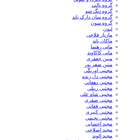
گروه پالت
گروه دنگ شو
گروه سان دارک باند
گروه سون
لیون
مازیار فلاحی
ماکان باند
مانی رهنما
مانی کاکاوند
مبین جعفری
متین صفر پور
مجتبی اورنگی
مجتبی دل زنده
مجتبی دهقانی
مجتبی زینلی
مجتبی شاه علی
مجتبی صفری
مجتبی فغانی
مجتبی کبیری
مجتبی نجیمی
مجید اخشابی
مجید اصلاحی
مجید الوند‎