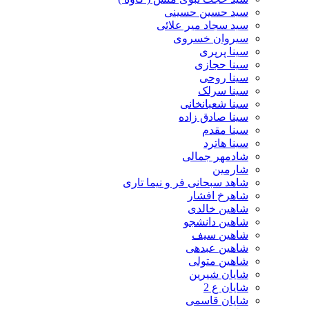
سید حسین حسینى
سید سجاد میر علائی
سیروان خسروی
سینا پرپری
سینا حجازی
سینا روحی
سینا سرلک
سینا شعبانخانی
سینا صادق زاده
سینا مقدم
سینا هاترد
شادمهر جمالی
شارمین
شاهد سبحانی فر و نیما تاری
شاهرخ افشار
شاهین خالدی
شاهین دانشجو
شاهین سیف
شاهین عبدهی
شاهین متولی
شایان شیرین
شایان ع 2
شایان قاسمی