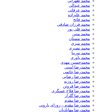
محمد ظهرابی
محمد عبدالی
محمد عرفانی
محمد علیزاده
محمد فاتح
محمد فرزان صادقی
محمد قلی پور
محمد متین
محمد مستان
محمد میری
محمد نصیری
محمد نورنیا
محمد یاوری
محمدحسین مهدی
محمدرضا امینی
محمدرضا حاتمی
محمدرضا رضایی
محمدرضا روزبه
محمدرضا فروتن
محمدرضا فلاح عسگری
محمدرضا گلزار
محمدرضا مقدم
محمدرضا مقدم – روزای بارونی
محمدرضا مهابادیان