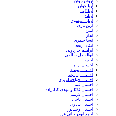
آروان جوان
آریا جوان
آریا کهتر
آریابد
آریان موسوی
آرین یاری
آمین
آیدار
آیسا حیدری
آیکان رفیعی
ابراهیم چاردولی
ابوالفضل صالحی
اجوید
احسان اراتو
احسان پیوندی
احسان تهرانچی
احسان خواجه امیری
احسان غیبی
احسان کاکا و مهدی کاکازاده
احسان کریمی
احسان ناجی
احسان نی زن
احسان وحیدپور
احمد ابوذر خانی فرد