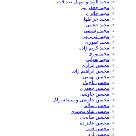
مجید الوند و سهیل صداقت
مجید جعفر پور
مجید حائری
مجید خراطها
مجید خشتی
مجید رستمی
مجید عزیزپور
مجید غفوری
مجید کریم زاده
مجید نوری
مجید یحیایی
محسن ابراری
محسن ابراهیم زاده
محسن بهمنی
محسن تاجیک
محسن جعفری
محسن چاوشی
محسن چاوشی و سینا سرلک
محسن سالم
محسن شاه محمدی
محسن صالحی
محسن علیزاده
محسن قمی
محسن لرد