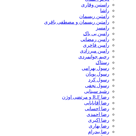
راستین وقاری
راشا
رامتین ریسمان
رامتین ریسمان و مصطفی باقری
رامسز
رامین بی باک
رامین رمضانی
رامین فاخری
رامین میرزادی
رحیم جوانمردی
رستاک
رسول بهرامی
رسول پویان
رسول کرد
رسول نجفی
رشید سینایی
رضا R.F و مرتضی اوژن
رضا آقابابایی
رضا احسانی
رضا احمدی
رضا اکبری
رضا بهاری
رضا بیدرام