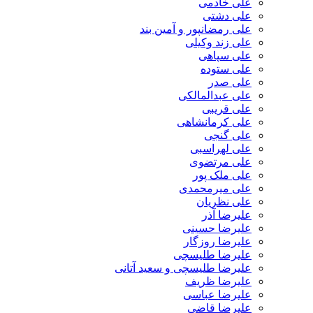
علی خادمی
علی دشتی
علی رمضانپور و آمین بند
علی زند وکیلی
علی سپاهی
علی ستوده
علی صدر
علی عبدالمالکی
علی قریبی
علی کرمانشاهی
علی گنجی
علی لهراسبی
علی مرتضوی
علی ملک پور
علی میرمحمدی
علی نظریان
علیرضا آذر
علیرضا حسینی
علیرضا روزگار
علیرضا طلیسچی
علیرضا طلیسچی و سعید آتانی
علیرضا ظریف
علیرضا عباسی
علیرضا قاضی