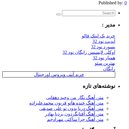
Published by:
0
مدیر :
خرید بک لینک فالو
آپدیت نود 32
پسورد نود 32
اوکلی لایسنس رایگان نود 32
همیار نود 32
بهترین سئو
رایگان
خرید آنتی ویروس اورجینال
نوشته‌های تازه
متن آهنگ نگار من وحید دهقانی
متن آهنگ خنده هاتو قربون محمدعلیزاده
متن آهنگ دریا بدون تو علی صدیقی
متن آهنگ آفتابگردون بردیا بهادر
متن آهنگ چرا ساکتی مهرادجم