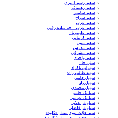
سعید رشید امیری
سعید رهنمافر
سعید ساینس
سعید سراج
سعید عرب
سعید عرب – چه ساده رفتی
سعید علیپوریان
سعید کرمانی
سعید متین
سعید مدرس
سعید مشرقی
سعید واحدی
سلی خان
سهراب پاکزاد
سهند طالب زاده
سهیل جامی
سهیل راد
سهیل محمدی
سیامک خانلو
سیامک عباسی
سیاوش علایی
سیاوش فاضلی
سید حجّت نبوی منش «کاوه»
سید حجت نبوی منش ( کاوه )