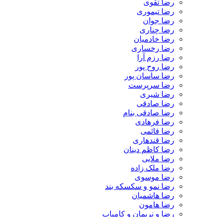
رضا تقوی
رضا تیموری
رضا جوان
رضا چناری
رضا خادمیان
رضا رخساری
رضا رزم آرا
رضا روح پور
رضا ساسان پور
رضا سرپرست
رضا شیری
رضا صادقی
رضا صادقی بنام
رضا فرهادی
رضا قائمی
رضا قندهاری
رضا کاظم دینان
رضا ملایی
رضا ملک زاده
رضا موسوی
رضا نمو و سکسکه بند
رضا هاشمیان
رضا هامون
رضا و نریمان و کامیاب