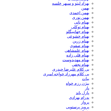
بهزاد لیتو و سپهر خلسه
بهمن
بهمن احمدی
بهمن نوری
بهنام بانی
بهنام توکلی
بهنام جهانبیگلو
بهنام خشوعی
بهنام زرین
بهنام صفوی
بهنام علمشاهی
بهنام قلی زاده
بهنام مهدیدوست
بهنام نجفی
بی کلام علیرضا حیدری
بی کلام مهرزاد خواجه امیری
بیات
بیژن رزم خواه
پاز
پازل باند
پدرام بهزادی
پرواز
پرویز پرستویی