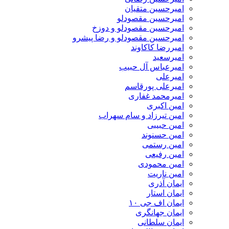
امیرحسین متقیان
امیرحسین مقصودلو
امیرحسین مقصودلو و دوزخ
امیرحسین مقصودلو و رضا پیشرو
امیررضا کاکاوند
امیرسعید
امیرعباس آل حبیب
امیرعلی
امیرعلی پورقاسم
امیرمحمد غفاری
امین اکبری
امین تیرزاد و سام سهراب
امین حبیبی
امین حسنوند
امین رستمی
امین رفیعی
امین محمودی
امین ناریت
ایمان آذری
ایمان استار
ایمان اف جی ۱۰
ایمان جهانگری
ایمان سلطانی