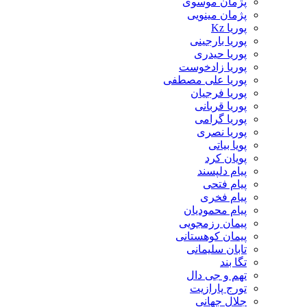
پژمان موسوی
پژمان مینویی
پوریا Kz
پوریا بارجینی
پوریا حیدری
پوریا زادخوست
پوریا علی مصطفی
پوریا فرجیان
پوریا قربانی
پوریا گرامی
پوریا نصری
پویا بیاتی
پویان کرد
پیام دلپسند
پیام فتحی
پیام فخری
پیام محمودیان
پیمان رزمجویی
پیمان کوهستانی
تابان سلیمانی
تگا بند
تهم و جی دال
تورج پارازیت
جلال جهانی