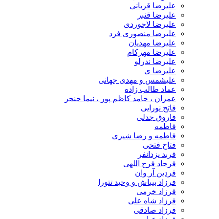
علیرضا قربانی
علیرضا قنبر
علیرضا لاجوردی
علیرضا منصوری فرد
علیرضا مهدیان
علیرضا مهرکام
علیرضا ندرلو
علیرضا ی
علیشمس و مهدی جهانی
عماد طالب زاده
عمران ، حامد کاظم پور ، نیما حنجر
فاتح نورایی
فاروق جدلی
فاطمه
فاطمه و رضا شیری
فتاح فتحی
فربد یزدانفر
فرجاد فرج اللهی
فردین آر وان
فرزاد بیباش و وحید تتورا
فرزاد خرمی
فرزاد شاه علی
فرزاد صادقی