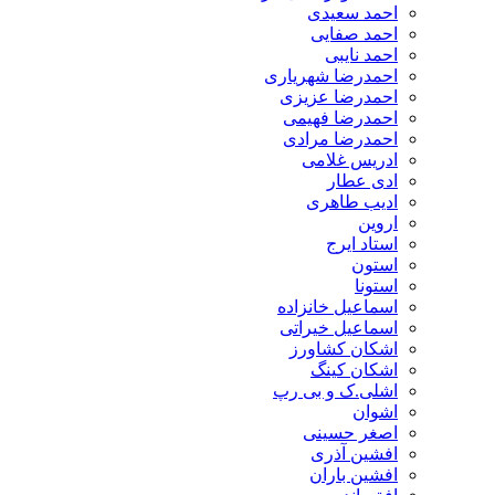
احمد سعیدی
احمد صفایی
احمد نایبی
احمدرضا شهریاری
احمدرضا عزیزی
احمدرضا فهیمی
احمدرضا مرادی
ادریس غلامی
ادی عطار
ادیب طاهری
اروین
استاد ایرج
استون
استونا
اسماعیل خانزاده
اسماعیل خیراتی
اشکان کشاورز
اشکان کینگ
اشلی.ک و بی رپ
اشوان
اصغر حسینی
افشین آذری
افشین باران