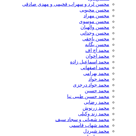
محسن لرد و سهراب فخیمی و مهدی صادقی
محسن محبوبی
محسن مهراد
محسن موسوی
محسن والهیان
محسن وجدانی
محسن یاحقی
محسن یگانه
محمد اچ اف
محمد اخوان
محمد اسماعیل زاده
محمد اصفهانی
محمد بهرامی
محمد جواد
محمد جواد درجزی
محمد حسین
محمد حسین طیبی نیا
محمد رضایی
محمد زرنوش
محمد زند وکیلی
محمد شعبانی و سجاد سیف
محمد شهاب قاسمی
​محمد شیردل