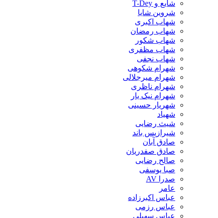
شایع و T-Dey
شروین شایا
شهاب اکبری
شهاب رمضان
شهاب شکور
شهاب مظفری
شهاب نجفی
شهرام شکوهی
شهرام میرجلالی
شهرام ناظری
شهرام نیک یار
شهریار حسینی
شهیاد
شیث رضایی
شیرازیس باند
صادق آبان
صادق صفدریان
صالح رضایی
صبا یوسفی
صدرا AV
عامر
عباس اکبرزاده
عباس رزمی
عباس سهیلی