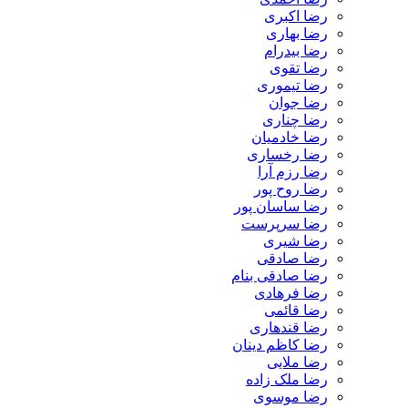
رضا اکبری
رضا بهاری
رضا بیدرام
رضا تقوی
رضا تیموری
رضا جوان
رضا چناری
رضا خادمیان
رضا رخساری
رضا رزم آرا
رضا روح پور
رضا ساسان پور
رضا سرپرست
رضا شیری
رضا صادقی
رضا صادقی بنام
رضا فرهادی
رضا قائمی
رضا قندهاری
رضا کاظم دینان
رضا ملایی
رضا ملک زاده
رضا موسوی