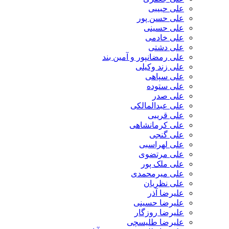
علی حبیبی
علی حسن پور
علی حسینی
علی خادمی
علی دشتی
علی رمضانپور و آمین بند
علی زند وکیلی
علی سپاهی
علی ستوده
علی صدر
علی عبدالمالکی
علی قریبی
علی کرمانشاهی
علی گنجی
علی لهراسبی
علی مرتضوی
علی ملک پور
علی میرمحمدی
علی نظریان
علیرضا آذر
علیرضا حسینی
علیرضا روزگار
علیرضا طلیسچی