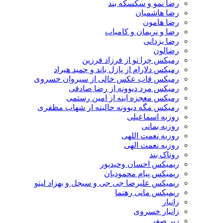
رضا نمو و سکسکه بند
رضا هاشمیان
رضا هامون
رضا و نریمان و کامیاب
رضا یزدانی
رضالون
رمیکس چرا تو از فرزاد فرزین
رمیکس دلارام از پازل باند و حمید هیراد
رمیکس قاب عکس خالی از سیروان خسروی
رمیکس مرد دیوونه از رضا صادقی
رمیکس معجزه اینه از امین رستمی
رمیکس مگه دیوونه حالیته از شهاب مظفری
روزبه اسماعیلی
روزبه بمانی
روزبه نعمت اللهی
روزبه نعمت الهی
روناک بند
ریمیکس احسان وحیدپور
ریمیکس پیام محمودیان
ریمیکس علیرضا جی جی و سیجل و بهزاد لیتو
ریمیکس مانی رهنما
زانیار
زانیار خسروی
زیر صفر