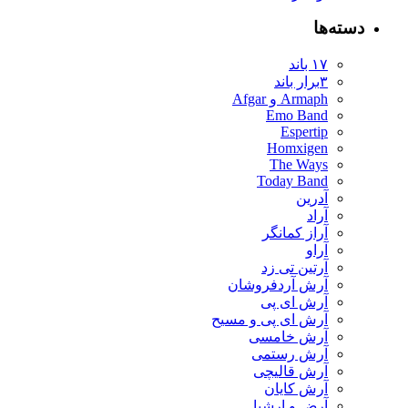
دسته‌ها
۱۷ باند
۳برار باند
Armaph و Afgar
Emo Band
Espertip
Homxigen
The Ways
Today Band
آدرین
آراد
آراز کمانگر
آراو
آرتین تی زد
آرش آردفروشان
آرش ای پی
آرش ای پی و مسیح
آرش خامسی
آرش رستمی
آرش قالیچی
آرش کایان
​آرض و ارشیا