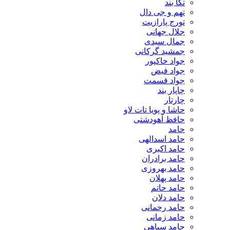
تگا بند
تهم و جی دال
تورج پارازیت
جلال جهانی
جمال سیدی
جمشید گرکانی
جواد خاکپور
جواد فیض
جواد قسمت
چاپار بند
چارتار
حاشا و پویا تات لاو
حافظ آهودشتی
حامد
حامد اسدالهی
حامد اکبری
حامد برادران
حامد بهروزی
حامد پهلان
حامد حاتم
حامد دلان
حامد رحمانی
حامد زمانی
حامد سیاهی