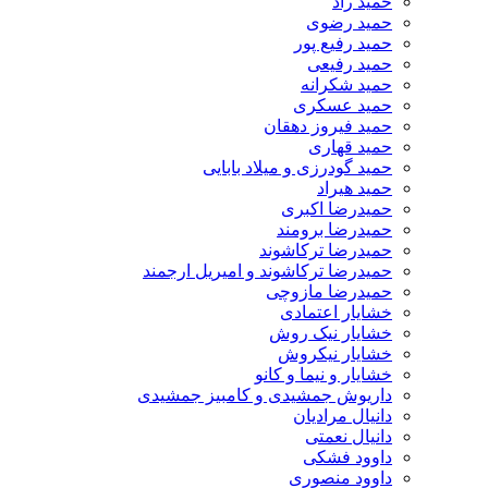
حمید راد
حمید رضوی
حمید رفیع پور
حمید رفیعی
حمید شکرانه
حمید عسکری
حمید فیروز دهقان
حمید قهاری
حمید گودرزی و میلاد بابایی
حمید هیراد
حمیدرضا اکبری
حمیدرضا برومند
حمیدرضا ترکاشوند
حمیدرضا ترکاشوند و امیریل ارجمند
حمیدرضا مازوچی
خشایار اعتمادی
خشایار نیک روش
خشایار نیکروش
خشایار و نیما و کانو
داریوش جمشیدی و کامبیز جمشیدی
دانیال مرادیان
دانیال نعمتی
داوود فشکی
داوود منصوری