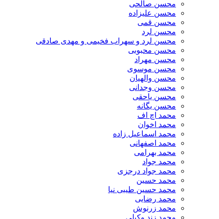
محسن صالحی
محسن علیزاده
محسن قمی
محسن لرد
محسن لرد و سهراب فخیمی و مهدی صادقی
محسن محبوبی
محسن مهراد
محسن موسوی
محسن والهیان
محسن وجدانی
محسن یاحقی
محسن یگانه
محمد اچ اف
محمد اخوان
محمد اسماعیل زاده
محمد اصفهانی
محمد بهرامی
محمد جواد
محمد جواد درجزی
محمد حسین
محمد حسین طیبی نیا
محمد رضایی
محمد زرنوش
محمد زند وکیلی