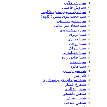
سیاوش علایی
سیاوش فاضلی
سید حجّت نبوی منش «کاوه»
سید حجت نبوی منش ( کاوه )
سید حسین حسینى
سید سجاد میر علائی
سیروان خسروی
سینا پرپری
سینا حجازی
سینا روحی
سینا سرلک
سینا شعبانخانی
سینا صادق زاده
سینا مقدم
سینا هاترد
شادمهر جمالی
شارمین
شاهد سبحانی فر و نیما تاری
شاهرخ افشار
شاهین خالدی
شاهین دانشجو
شاهین سیف
شاهین عبدهی