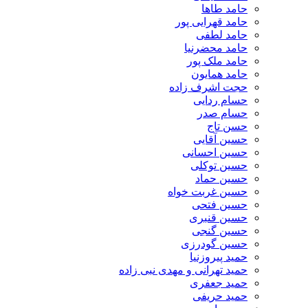
حامد طاها
حامد قهرایی پور
حامد لطفی
حامد محضرنیا
حامد ملک پور
حامد همایون
حجت اشرف زاده
حسام ردایی
حسام صدر
حسن تاج
حسین آقایی
حسین احسانی
حسین توکلی
حسین حماد
حسین غربت خواه
حسین فتحی
حسین قنبری
حسین گنجی
حسین گودرزی
حمید پیروزنیا
حمید تهرانی و مهدی نبی زاده
حمید جعفری
حمید حریفی