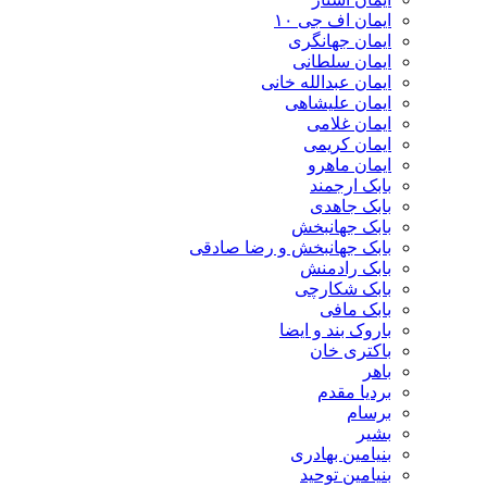
ایمان اف جی ۱۰
ایمان جهانگری
ایمان سلطانی
ایمان عبدالله خانی
ایمان علیشاهی
ایمان غلامی
ایمان کریمی
ایمان ماهرو
بابک ارجمند
بابک جاهدی
بابک جهانبخش
بابک جهانبخش و رضا صادقی
بابک رادمنش
بابک شکارچی
بابک مافی
باروک بند و ایضا
باکتری خان
باهر
بردیا مقدم
برسام
بشیر
بنیامین بهادری
بنیامین توحید