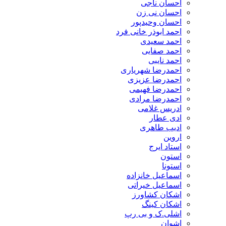
احسان ناجی
احسان نی زن
احسان وحیدپور
احمد ابوذر خانی فرد
احمد سعیدی
احمد صفایی
احمد نایبی
احمدرضا شهریاری
احمدرضا عزیزی
احمدرضا فهیمی
احمدرضا مرادی
ادریس غلامی
ادی عطار
ادیب طاهری
اروین
استاد ایرج
استون
استونا
اسماعیل خانزاده
اسماعیل خیراتی
اشکان کشاورز
اشکان کینگ
اشلی.ک و بی رپ
اشوان