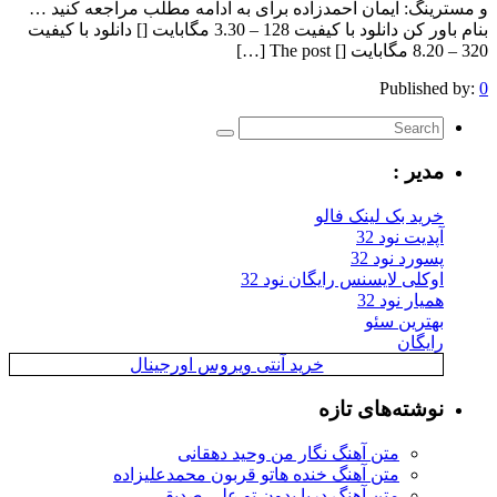
و مسترینگ: ایمان احمدزاده برای به ادامه مطلب مراجعه کنید …
بنام باور کن دانلود با کیفیت 128 – 3.30 مگابایت [] دانلود با کیفیت
320 – 8.20 مگابایت [] The post […]
Published by:
0
مدیر :
خرید بک لینک فالو
آپدیت نود 32
پسورد نود 32
اوکلی لایسنس رایگان نود 32
همیار نود 32
بهترین سئو
رایگان
خرید آنتی ویروس اورجینال
نوشته‌های تازه
متن آهنگ نگار من وحید دهقانی
متن آهنگ خنده هاتو قربون محمدعلیزاده
متن آهنگ دریا بدون تو علی صدیقی