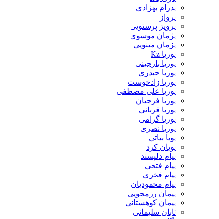
پدرام بهزادی
پرواز
پرویز پرستویی
پژمان موسوی
پژمان مینویی
پوریا Kz
پوریا بارجینی
پوریا حیدری
پوریا زادخوست
پوریا علی مصطفی
پوریا فرجیان
پوریا قربانی
پوریا گرامی
پوریا نصری
پویا بیاتی
پویان کرد
پیام دلپسند
پیام فتحی
پیام فخری
پیام محمودیان
پیمان رزمجویی
پیمان کوهستانی
تابان سلیمانی