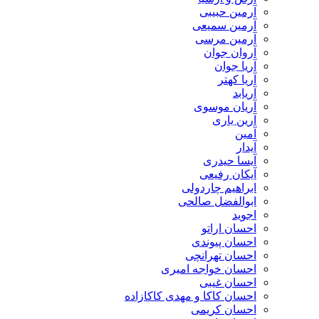
آرمین حبیبی
آرمین سمیعی
آرمین مرسی
آروان جوان
آریا جوان
آریا کهتر
آریابد
آریان موسوی
آرین یاری
آمین
آیدار
آیسا حیدری
آیکان رفیعی
ابراهیم چاردولی
ابوالفضل صالحی
اجوید
احسان اراتو
احسان پیوندی
احسان تهرانچی
احسان خواجه امیری
احسان غیبی
احسان کاکا و مهدی کاکازاده
احسان کریمی