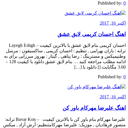
Published by:
0
اکتبر 16, 2017
اهنگ احسان کریمی لایق عشق
احسان کریمی بنام لایق عشق با بالاترین کیفیت – Layegh Eshgh
ترانه : باران بهرامی , تنظیم : احسان کریمی , ساکسیفون : مرسل
وطنیمیکس و مسترینگ : رضا پناهی , گیتار : بهروز میرزایی برای به
ادامه مطلب مراجعه کنید … بنام لایق عشق دانلود با کیفیت 128 –
3.60 مگابایت [] دانلود با […]
Published by:
0
اکتبر 16, 2017
اهنگ علیرضا مهرکام باور کن
علیرضا مهرکام بنام باور کن با بالاترین کیفیت – Bavar Kon ترانه:
منصور فرهادیان , موزیک: علیرضا مهرکامتنظیم: آرش آزاد , میکس