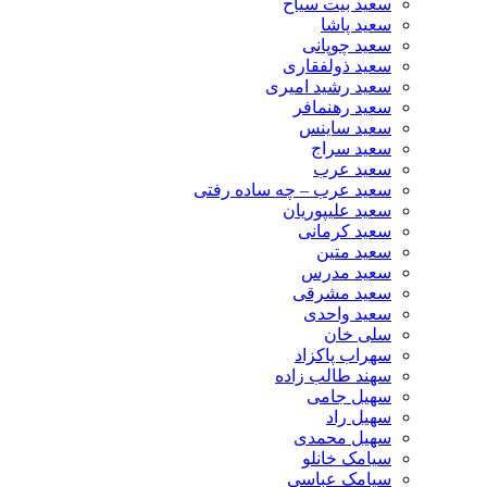
سعید بیت سیاح
سعید پاشا
سعید چوپانی
سعید ذولفقاری
سعید رشید امیری
سعید رهنمافر
سعید ساینس
سعید سراج
سعید عرب
سعید عرب – چه ساده رفتی
سعید علیپوریان
سعید کرمانی
سعید متین
سعید مدرس
سعید مشرقی
سعید واحدی
سلی خان
سهراب پاکزاد
سهند طالب زاده
سهیل جامی
سهیل راد
سهیل محمدی
سیامک خانلو
سیامک عباسی