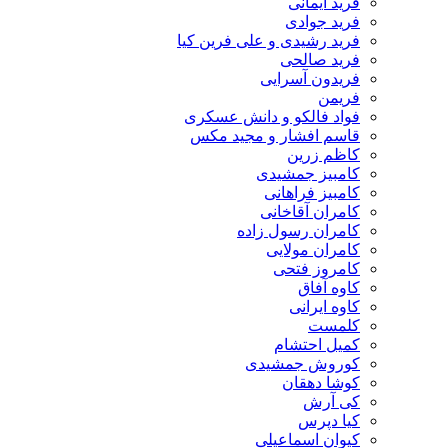
فرید ایمانی
فرید جوادی
فرید رشیدی و علی فرین کیا
فرید صالحی
فریدون آسرایی
فریمن
فواد فالکو و دانش عسکری
قاسم افشار و مجید مکس
کاظم زرین
کامبیز جمشیدی
کامبیز فراهانی
کامران آقاخانی
کامران رسول زاده
کامران مولایی
کامروز فتحی
کاوه آفاق
کاوه ایرانی
کلمست
کمیل احتشام
کوروش جمشیدی
کوشا دهقان
کی آرش
کیا دپرس
کیوان اسماعیلی