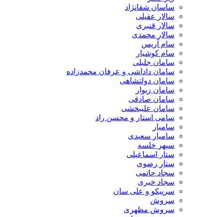
ساسان شفانژاد
سالار عقیلی
سالار قنبری
سالار محمدی
سام آریس
سام کوشیار
سامان جلیلی
سامان داداشی و عرفان محمدزاده
سامان دولتشاهی
سامان زیوار
سامان صادقی
سامان علیبخشی
سامی استار و محسن راد
سامیار
سامیار سعیدی
سپهر خلسه
ستار اسماعیلی
ستار رضوی
سجاد حاتمی
سجاد خیری
سرپیکو و علی سان
سروش
سروش مظهری