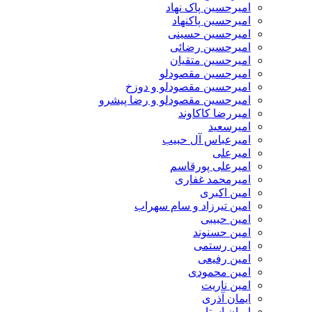
امیرحسین پاک نهاد
امیرحسین پاکنهاد
امیرحسین حسینی
امیرحسین رضائی
امیرحسین متقیان
امیرحسین مقصودلو
امیرحسین مقصودلو و دوزخ
امیرحسین مقصودلو و رضا پیشرو
امیررضا کاکاوند
امیرسعید
امیرعباس آل حبیب
امیرعلی
امیرعلی پورقاسم
امیرمحمد غفاری
امین اکبری
امین تیرزاد و سام سهراب
امین حبیبی
امین حسنوند
امین رستمی
امین رفیعی
امین محمودی
امین ناریت
ایمان آذری
ایمان استار