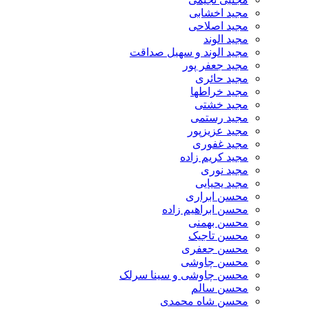
مجید اخشابی
مجید اصلاحی
مجید الوند‎
مجید الوند و سهیل صداقت
مجید جعفر پور
مجید حائری
مجید خراطها
مجید خشتی
مجید رستمی
مجید عزیزپور
مجید غفوری
مجید کریم زاده
مجید نوری
مجید یحیایی
محسن ابراری
محسن ابراهیم زاده
محسن بهمنی
محسن تاجیک
محسن جعفری
محسن چاوشی
محسن چاوشی و سینا سرلک
محسن سالم
محسن شاه محمدی