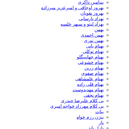
بنیامین ذاکری
بهروز اوجاقی و امیرعزیز میرزاده
بهروز نقویان
بهزاد پارسایی
بهزاد لیتو و سپهر خلسه
بهمن
بهمن احمدی
بهمن نوری
بهنام بانی
بهنام توکلی
بهنام جهانبیگلو
بهنام خشوعی
بهنام زرین
بهنام صفوی
بهنام علمشاهی
بهنام قلی زاده
بهنام مهدیدوست
بهنام نجفی
بی کلام علیرضا حیدری
بی کلام مهرزاد خواجه امیری
بیات
بیژن رزم خواه
پاز
پازل باند