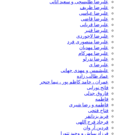
علیرضا طلیسچی و سعید آتانی
علیرضا ظریف
علیرضا عباسی
علیرضا قاضی
علیرضا قربانی
علیرضا قنبر
علیرضا لاجوردی
علیرضا منصوری فرد
علیرضا مهدیان
علیرضا مهرکام
علیرضا ندرلو
علیرضا ی
علیشمس و مهدی جهانی
عماد طالب زاده
عمران ، حامد کاظم پور ، نیما حنجر
فاتح نورایی
فاروق جدلی
فاطمه
فاطمه و رضا شیری
فتاح فتحی
فربد یزدانفر
فرجاد فرج اللهی
فردین آر وان
فرزاد بیباش و وحید تتورا