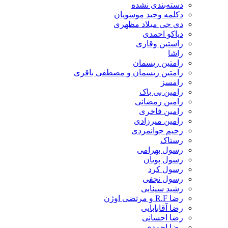
دسته‌بندی نشده
دکلمه وحید موسویان
دی جی میلاد مظهری
دیاکو احمدی
راستین وقاری
راشا
رامتین ریسمان
رامتین ریسمان و مصطفی باقری
رامسز
رامین بی باک
رامین رمضانی
رامین فاخری
رامین میرزادی
رحیم جوانمردی
رستاک
رسول بهرامی
رسول پویان
رسول کرد
رسول نجفی
رشید سینایی
رضا R.F و مرتضی اوژن
رضا آقابابایی
رضا احسانی
رضا احمدی