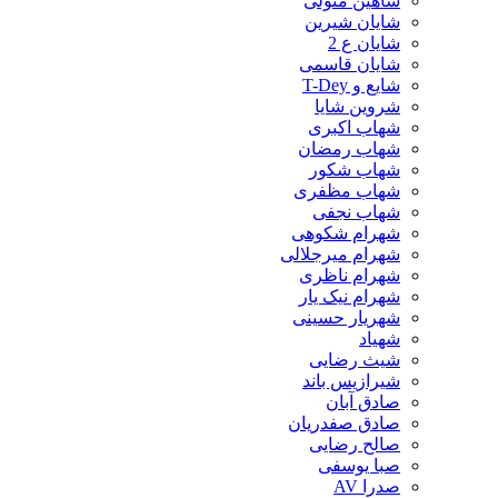
شاهین متولی
شایان شیرین
شایان ع 2
شایان قاسمی
شایع و T-Dey
شروین شایا
شهاب اکبری
شهاب رمضان
شهاب شکور
شهاب مظفری
شهاب نجفی
شهرام شکوهی
شهرام میرجلالی
شهرام ناظری
شهرام نیک یار
شهریار حسینی
شهیاد
شیث رضایی
شیرازیس باند
صادق آبان
صادق صفدریان
صالح رضایی
صبا یوسفی
صدرا AV