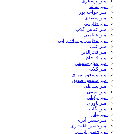
امیر پرستاری
امیر ته ته
امیر خواجه پور
امیر سعیدی
امیر طارمی
امیر عباس گلاب
امیر عظیمی
امیر عظیمی و میلاد بابایی
امیر علی
امیر فخرالدین
امیر فرجام
امیر فلاح حسینی
امیر گلایه
امیر مسعود امیری
امیر مسعود صدیق
امیر نشاطی
امیر نعیمی
امیر وکیلی
امیر یاوری
امیر یگانه
امیربهادر
امیرحسین آذری
امیرحسین افتخاری
امیرحسین ایمانی