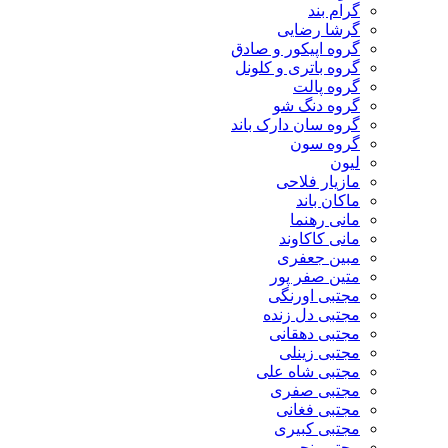
گرام بند
گرشا رضایی
گروه اپیکور و صادق
گروه باتری و کلونل
گروه پالت
گروه دنگ شو
گروه سان دارک باند
گروه سون
لیون
مازیار فلاحی
ماکان باند
مانی رهنما
مانی کاکاوند
مبین جعفری
متین صفر پور
مجتبی اورنگی
مجتبی دل زنده
مجتبی دهقانی
مجتبی زینلی
مجتبی شاه علی
مجتبی صفری
مجتبی فغانی
مجتبی کبیری
مجتبی نجیمی