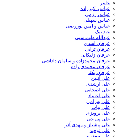
عامر
عباس اکبرزاده
عباس رزمی
عباس سهیلی
عباس و امین پوررضی
عبد نیک
عبدالله طهماسبی‎
عرفان اسدی
عرفان ترابی
عرفان زلیکانی
عرفان محمدزاده و سامان داداشی
عرفان محمدی زاده
عرفان یکتا
علی آتبین
علی ارشدی
علی اصحابی
علی اعتماد
علی بهرامی
علی بیات
علی پرویزی
علی پی جی
علی پیشتاز و مهدی آذر
علی توحید
علی جعفری