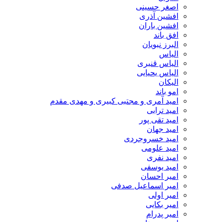
اصغر حسینی
افشین آذری
افشین باران
افق باند
البرز نبویان
الیاس
الیاس قنبرى
الیاس یحیایی
الیکان
امو باند
امید آمری و مجتبی کبیری و مهدى مقدم
امید ترابی
امید تقی پور
امید جهان
امید خسروجردی
امید علومی
امید نفری
امید یوسفی
امیر احسان
امیر اسماعیل صدفی
امیر اولی
امیر بکایی
امیر پدرام