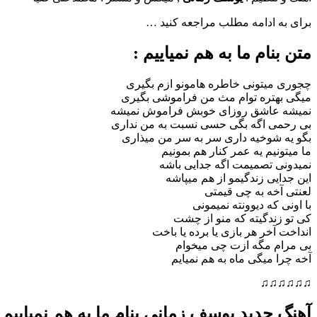
برای به ادامه مطلب مراجعه کنید …
متن بنام ما به هم نمیاییم :
چجوری میتونی خاطره هامونو ازم بگیری
میگی بهتره توام مث من فراموشی بگیری
نمیشه عاشق روزای خوبش فراموش نمیشه
بی رحمی اگه بگی حسی نسبت به من نداری
بگو یه شوخیه داری سر به سر من میذاری
ما میتونیم یه عمر کنار هم بمونیم
نمیدونی تصمیمت اگه جدایی باشه
این جدایی زندگیمو از هم میپاشه
لعنتی آخه به چی قیمتی
با اونی که دیوونته نمیمونی
کی تو زندگیته که منو از چشت
انداخت آخر هر بازی یا برده یا باخت
بی مرام مگه ازت چی میخوام
آخه چرا میگی ماه به هم نمیایم
♫♫♫♫♫♫
آهنگ جدید یوسف زمانی بنام ما به هم نمیاییم