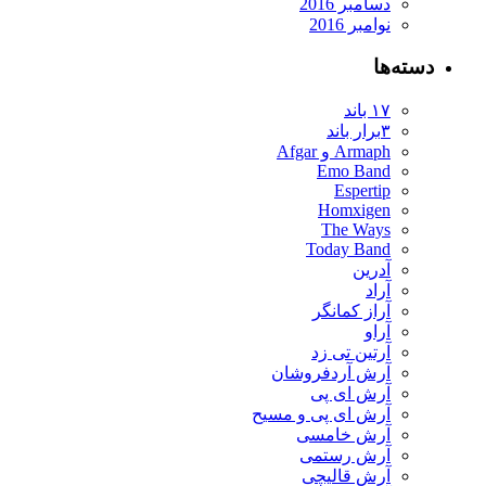
دسامبر 2016
نوامبر 2016
دسته‌ها
۱۷ باند
۳برار باند
Armaph و Afgar
Emo Band
Espertip
Homxigen
The Ways
Today Band
آدرین
آراد
آراز کمانگر
آراو
آرتین تی زد
آرش آردفروشان
آرش ای پی
آرش ای پی و مسیح
آرش خامسی
آرش رستمی
آرش قالیچی