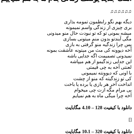
♫♫♫♫♫♫
دیگه بهم نگو رابطمون تمومه بذاری
بری چیزی از زندگی واسم نمیمونه
میشه بمونی تو که تو نبودت حال منو میدونی
م
گی آیندتو بدون منم میتونی بسازی
پس چرا زندگیه منو گرفتی به بازی
آخه دیوونه کی مث من میتونه عاشقت بمونه
نمیدونی تصمیمت اگه جدایی باشه
این جدایی زندگیمو از هم میپاشه
لعنتی آخه به چی قیمتی
با اونی که دیوونته نمیمونی
کی تو زندگیته که منو از چشت
انداخت آخر هر بازی یا برده یا باخت
بی مرام مگه ازت چی میخوام
آخه چرا میگی ماه به هم نمیایم
دانلود با کیفیت 128 –
4.10 مگابایت
[]
دانلود با کیفیت 320 –
10.1 مگابایت