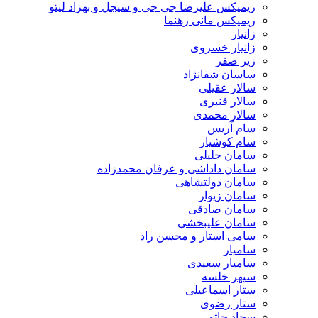
ریمیکس علیرضا جی جی و سیجل و بهزاد لیتو
ریمیکس مانی رهنما
زانیار
زانیار خسروی
زیر صفر
ساسان شفانژاد
سالار عقیلی
سالار قنبری
سالار محمدی
سام آریس
سام کوشیار
سامان جلیلی
سامان داداشی و عرفان محمدزاده
سامان دولتشاهی
سامان زیوار
سامان صادقی
سامان علیبخشی
سامی استار و محسن راد
سامیار
سامیار سعیدی
سپهر خلسه
ستار اسماعیلی
ستار رضوی
سجاد حاتمی