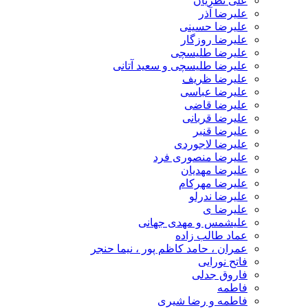
علی نظریان
علیرضا آذر
علیرضا حسینی
علیرضا روزگار
علیرضا طلیسچی
علیرضا طلیسچی و سعید آتانی
علیرضا ظریف
علیرضا عباسی
علیرضا قاضی
علیرضا قربانی
علیرضا قنبر
علیرضا لاجوردی
علیرضا منصوری فرد
علیرضا مهدیان
علیرضا مهرکام
علیرضا ندرلو
علیرضا ی
علیشمس و مهدی جهانی
عماد طالب زاده
عمران ، حامد کاظم پور ، نیما حنجر
فاتح نورایی
فاروق جدلی
فاطمه
فاطمه و رضا شیری