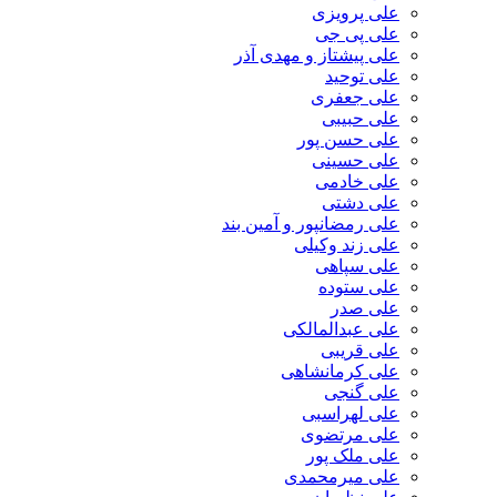
علی پرویزی
علی پی جی
علی پیشتاز و مهدی آذر
علی توحید
علی جعفری
علی حبیبی
علی حسن پور
علی حسینی
علی خادمی
علی دشتی
علی رمضانپور و آمین بند
علی زند وکیلی
علی سپاهی
علی ستوده
علی صدر
علی عبدالمالکی
علی قریبی
علی کرمانشاهی
علی گنجی
علی لهراسبی
علی مرتضوی
علی ملک پور
علی میرمحمدی