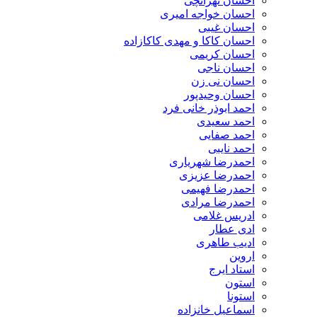
احسان تهرانچی
احسان خواجه امیری
احسان غیبی
احسان کاکا و مهدی کاکازاده
احسان کریمی
احسان ناجی
احسان نی زن
احسان وحیدپور
احمد ابوذر خانی فرد
احمد سعیدی
احمد صفایی
احمد نایبی
احمدرضا شهریاری
احمدرضا عزیزی
احمدرضا فهیمی
احمدرضا مرادی
ادریس غلامی
ادی عطار
ادیب طاهری
اروین
استاد ایرج
استون
استونا
اسماعیل خانزاده