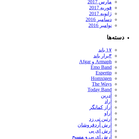
مارس 2017
فوریه 2017
ژانویه 2017
دسامبر 2016
نوامبر 2016
ته‌ها
۱۷ باند
۳برار باند
Armaph و Afgar
Emo Band
Espertip
Homxigen
The Ways
Today Band
آدرین
آراد
آراز کمانگر
آراو
آرتین تی زد
آرش آردفروشان
آرش ای پی
آرش ای پی و مسیح