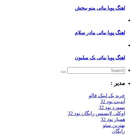
نگ پویا بیاتی منو ببخش
نگ پویا بیاتی مادر سلام
نگ پویا بیاتی یک میلیون
یر :
ید بک لینک فالو
یت نود 32
رد نود 32
کلی لایسنس رایگان نود 32
ار نود 32
ترین سئو
یگان