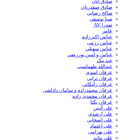
صادق آبان
صادق صفدریان
صالح رضایی
صبا یوسفی
صدرا AV
عامر
عباس اکبرزاده
عباس رزمی
عباس سهیلی
عباس و امین پوررضی
عبد نیک
عبدالله طهماسبی‎
عرفان اسدی
عرفان ترابی
عرفان زلیکانی
عرفان محمدزاده و سامان داداشی
عرفان محمدی زاده
عرفان یکتا
علی آتبین
علی ارشدی
علی اصحابی
علی اعتماد
علی بهرامی
علی بیات