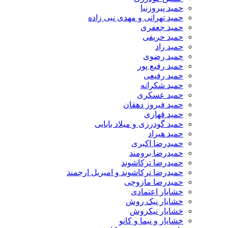
حمید پیروزنیا
حمید تهرانی و مهدی نبی زاده
حمید جعفری
حمید حریفی
حمید راد
حمید رضوی
حمید رفیع پور
حمید رفیعی
حمید شکرانه
حمید عسکری
حمید فیروز دهقان
حمید قهاری
حمید گودرزی و میلاد بابایی
حمید هیراد
حمیدرضا اکبری
حمیدرضا برومند
حمیدرضا ترکاشوند
حمیدرضا ترکاشوند و امیریل ارجمند
حمیدرضا مازوچی
خشایار اعتمادی
خشایار نیک روش
خشایار نیکروش
خشایار و نیما و کانو