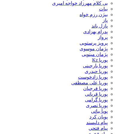
بی کلام مهرزاد خواجه امیری
بیات
بیژن رزم خواه
پاز
پازل باند
پدرام بهزادی
پرواز
پرویز پرستویی
پژمان موسوی
پژمان مینویی
پوریا Kz
پوریا بارجینی
پوریا حیدری
پوریا زادخوست
پوریا علی مصطفی
پوریا فرجیان
پوریا قربانی
پوریا گرامی
پوریا نصری
پویا بیاتی
پویان کرد
پیام دلپسند
پیام فتحی
پیام فخری