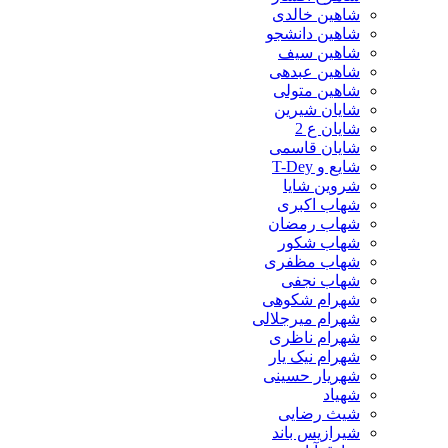
شاهین خالدی
شاهین دانشجو
شاهین سیف
شاهین عبدهی
شاهین متولی
شایان شیرین
شایان ع 2
شایان قاسمی
شایع و T-Dey
شروین شایا
شهاب اکبری
شهاب رمضان
شهاب شکور
شهاب مظفری
شهاب نجفی
شهرام شکوهی
شهرام میرجلالی
شهرام ناظری
شهرام نیک یار
شهریار حسینی
شهیاد
شیث رضایی
شیرازیس باند