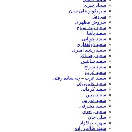
سجاد خیری
سرپیکو و علی سان
سروش
سروش مظهری
سعید بیت سیاح
سعید پاشا
سعید چوپانی
سعید ذولفقاری
سعید رشید امیری
سعید رهنمافر
سعید ساینس
سعید سراج
سعید عرب
سعید عرب – چه ساده رفتی
سعید علیپوریان
سعید کرمانی
سعید متین
سعید مدرس
سعید مشرقی
سعید واحدی
سلی خان
سهراب پاکزاد
سهند طالب زاده