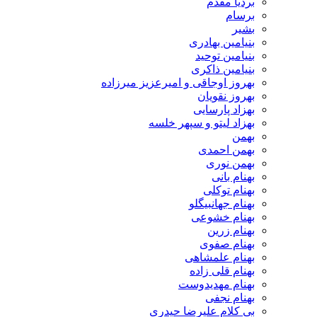
بردیا مقدم
برسام
بشیر
بنیامین بهادری
بنیامین توحید
بنیامین ذاکری
بهروز اوجاقی و امیرعزیز میرزاده
بهروز نقویان
بهزاد پارسایی
بهزاد لیتو و سپهر خلسه
بهمن
بهمن احمدی
بهمن نوری
بهنام بانی
بهنام توکلی
بهنام جهانبیگلو
بهنام خشوعی
بهنام زرین
بهنام صفوی
بهنام علمشاهی
بهنام قلی زاده
بهنام مهدیدوست
بهنام نجفی
بی کلام علیرضا حیدری