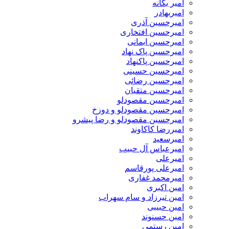
امیر یگانه
امیربهادر
امیرحسین آذری
امیرحسین افتخاری
امیرحسین ایمانی
امیرحسین پاک نهاد
امیرحسین پاکنهاد
امیرحسین حسینی
امیرحسین رضائی
امیرحسین متقیان
امیرحسین مقصودلو
امیرحسین مقصودلو و دوزخ
امیرحسین مقصودلو و رضا پیشرو
امیررضا کاکاوند
امیرسعید
امیرعباس آل حبیب
امیرعلی
امیرعلی پورقاسم
امیرمحمد غفاری
امین اکبری
امین تیرزاد و سام سهراب
امین حبیبی
امین حسنوند
امین رستمی