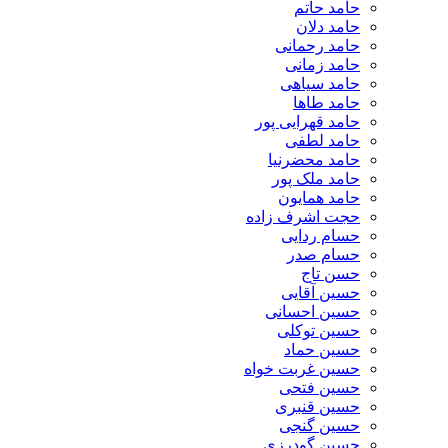
حامد حاتم
حامد دلان
حامد رحمانی
حامد زمانی
حامد سیاهی
حامد طاها
حامد قهرایی پور
حامد لطفی
حامد محضرنیا
حامد ملک پور
حامد همایون
حجت اشرف زاده
حسام ردایی
حسام صدر
حسن تاج
حسین آقایی
حسین احسانی
حسین توکلی
حسین حماد
حسین غربت خواه
حسین فتحی
حسین قنبری
حسین گنجی
حسین گودرزی