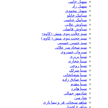
سهیل جامی
سهیل راد
سهیل محمدی
سیامک خانلو
سیامک عباسی
سیاوش علایی
سیاوش فاضلی
سید حجّت نبوی منش «کاوه»
سید حجت نبوی منش ( کاوه )
سید حسین حسینى
سید سجاد میر علائی
سیروان خسروی
سینا پرپری
سینا حجازی
سینا روحی
سینا سرلک
سینا شعبانخانی
سینا صادق زاده
سینا مقدم
سینا هاترد
شادمهر جمالی
شارمین
شاهد سبحانی فر و نیما تاری
شاهرخ افشار