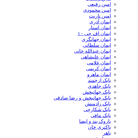
امین رفیعی
امین محمودی
امین ناریت
ایمان آذری
ایمان استار
ایمان اف جی ۱۰
ایمان جهانگری
ایمان سلطانی
ایمان عبدالله خانی
ایمان علیشاهی
ایمان غلامی
ایمان کریمی
ایمان ماهرو
بابک ارجمند
بابک جاهدی
بابک جهانبخش
بابک جهانبخش و رضا صادقی
بابک رادمنش
بابک شکارچی
بابک مافی
باروک بند و ایضا
باکتری خان
باهر