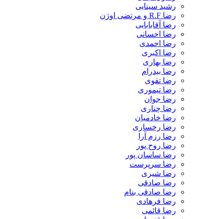
رشید سینایی
رضا R.F و مرتضی اوژن
رضا آقابابایی
رضا احسانی
رضا احمدی
رضا اکبری
رضا بهاری
رضا بیدرام
رضا تقوی
رضا تیموری
رضا جوان
رضا چناری
رضا خادمیان
رضا رخساری
رضا رزم آرا
رضا روح پور
رضا ساسان پور
رضا سرپرست
رضا شیری
رضا صادقی
رضا صادقی بنام
رضا فرهادی
رضا قائمی