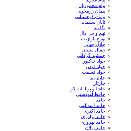
پیام محمودیان
پیمان رزمجویی
پیمان کوهستانی
تابان سلیمانی
تگا بند
تهم و جی دال
تورج پارازیت
جلال جهانی
جمال سیدی
جمشید گرکانی
جواد خاکپور
جواد فیض
جواد قسمت
چاپار بند
چارتار
حاشا و پویا تات لاو
حافظ آهودشتی
حامد
حامد اسدالهی
حامد اکبری
حامد برادران
حامد بهروزی
حامد پهلان