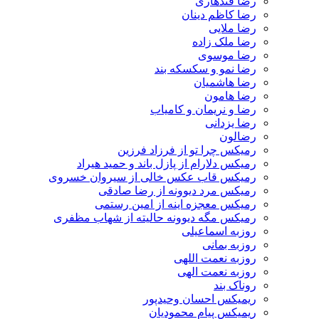
رضا قندهاری
رضا کاظم دینان
رضا ملایی
رضا ملک زاده
رضا موسوی
رضا نمو و سکسکه بند
رضا هاشمیان
رضا هامون
رضا و نریمان و کامیاب
رضا یزدانی
رضالون
رمیکس چرا تو از فرزاد فرزین
رمیکس دلارام از پازل باند و حمید هیراد
رمیکس قاب عکس خالی از سیروان خسروی
رمیکس مرد دیوونه از رضا صادقی
رمیکس معجزه اینه از امین رستمی
رمیکس مگه دیوونه حالیته از شهاب مظفری
روزبه اسماعیلی
روزبه بمانی
روزبه نعمت اللهی
روزبه نعمت الهی
روناک بند
ریمیکس احسان وحیدپور
ریمیکس پیام محمودیان