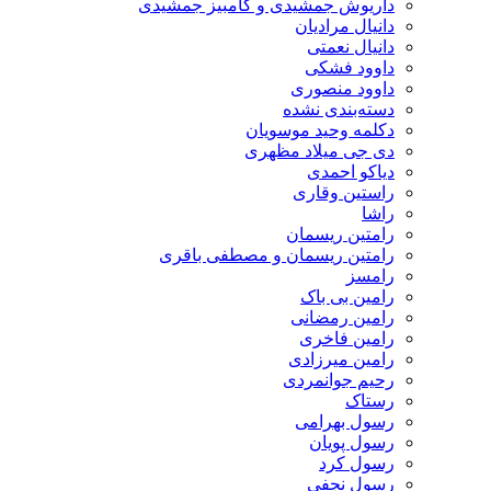
داریوش جمشیدی و کامبیز جمشیدی
دانیال مرادیان
دانیال نعمتی
داوود فشکی
داوود منصوری
دسته‌بندی نشده
دکلمه وحید موسویان
دی جی میلاد مظهری
دیاکو احمدی
راستین وقاری
راشا
رامتین ریسمان
رامتین ریسمان و مصطفی باقری
رامسز
رامین بی باک
رامین رمضانی
رامین فاخری
رامین میرزادی
رحیم جوانمردی
رستاک
رسول بهرامی
رسول پویان
رسول کرد
رسول نجفی