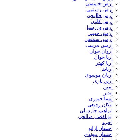
آرش خامسی
آرش رستمی
آرش قالیچی
آرش کایان
​آرض و ارشیا
آرمین حبیبی
آرمین سمیعی
آرمین مرسی
آروان جوان
آریا جوان
آریا کهتر
آریابد
آریان موسوی
آرین یاری
آمین
آیدار
آیسا حیدری
آیکان رفیعی
ابراهیم چاردولی
ابوالفضل صالحی
اجوید
احسان اراتو
احسان پیوندی