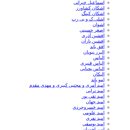
اسماعیل خیراتی
اشکان کشاورز
اشکان کینگ
اشلی.ک و بی رپ
اشوان
اصغر حسینی
افشین آذری
افشین باران
افق باند
البرز نبویان
الیاس
الیاس قنبرى
الیاس یحیایی
الیکان
امو باند
امید آمری و مجتبی کبیری و مهدى مقدم
امید ترابی
امید تقی پور
امید جهان
امید خسروجردی
امید علومی
امید نفری
امید یوسفی
امیر احسان