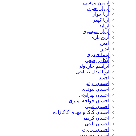
آرمین مرسی
آروان جوان
آریا جوان
آریا کهتر
آریابد
آریان موسوی
آرین یاری
آمین
آیدار
آیسا حیدری
آیکان رفیعی
ابراهیم چاردولی
ابوالفضل صالحی
اجوید
احسان اراتو
احسان پیوندی
احسان تهرانچی
احسان خواجه امیری
احسان غیبی
احسان کاکا و مهدی کاکازاده
احسان کریمی
احسان ناجی
احسان نی زن
احسان وحیدپور