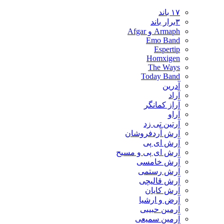
۱۷ باند
۳برار باند
Armaph و Afgar
Emo Band
Espertip
Homxigen
The Ways
Today Band
آدرین
آراد
آراز کمانگر
آراو
آرتین تی زد
آرش آردفروشان
آرش ای پی
آرش ای پی و مسیح
آرش خامسی
آرش رستمی
آرش قالیچی
آرش کایان
​آرض و ارشیا
آرمین حبیبی
آرمین سمیعی