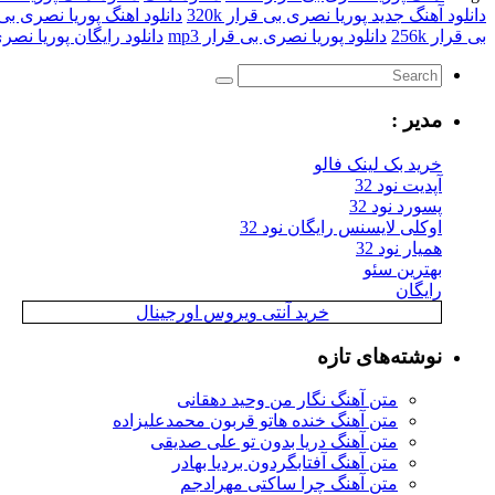
دانلود آهنگ جدید پوریا نصری بی قرار 320k
دانلود اهنگ پوریا نصری بی
بی قرار 256k
دانلود پوریا نصری بی قرار mp3
دانلود رایگان پوریا نصر
مدیر :
خرید بک لینک فالو
آپدیت نود 32
پسورد نود 32
اوکلی لایسنس رایگان نود 32
همیار نود 32
بهترین سئو
رایگان
خرید آنتی ویروس اورجینال
نوشته‌های تازه
متن آهنگ نگار من وحید دهقانی
متن آهنگ خنده هاتو قربون محمدعلیزاده
متن آهنگ دریا بدون تو علی صدیقی
متن آهنگ آفتابگردون بردیا بهادر
متن آهنگ چرا ساکتی مهرادجم