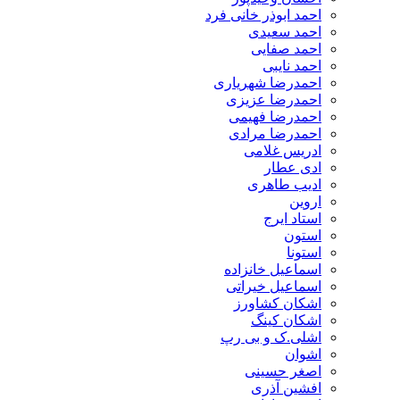
احمد ابوذر خانی فرد
احمد سعیدی
احمد صفایی
احمد نایبی
احمدرضا شهریاری
احمدرضا عزیزی
احمدرضا فهیمی
احمدرضا مرادی
ادریس غلامی
ادی عطار
ادیب طاهری
اروین
استاد ایرج
استون
استونا
اسماعیل خانزاده
اسماعیل خیراتی
اشکان کشاورز
اشکان کینگ
اشلی.ک و بی رپ
اشوان
اصغر حسینی
افشین آذری