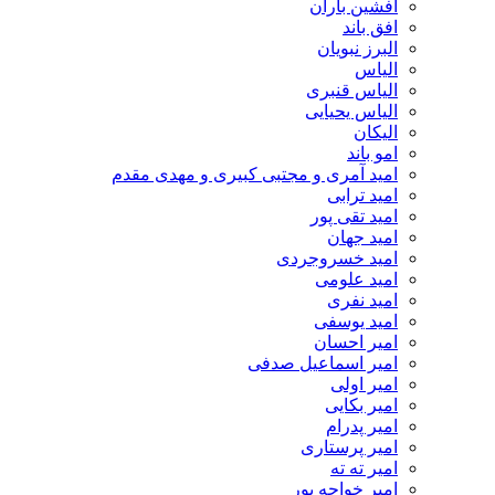
افشین باران
افق باند
البرز نبویان
الیاس
الیاس قنبرى
الیاس یحیایی
الیکان
امو باند
امید آمری و مجتبی کبیری و مهدى مقدم
امید ترابی
امید تقی پور
امید جهان
امید خسروجردی
امید علومی
امید نفری
امید یوسفی
امیر احسان
امیر اسماعیل صدفی
امیر اولی
امیر بکایی
امیر پدرام
امیر پرستاری
امیر ته ته
امیر خواجه پور