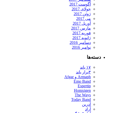
آگوست 2017
جولای 2017
ژوئن 2017
می 2017
آوریل 2017
مارس 2017
فوریه 2017
ژانویه 2017
دسامبر 2016
نوامبر 2016
دسته‌ها
۱۷ باند
۳برار باند
Armaph و Afgar
Emo Band
Espertip
Homxigen
The Ways
Today Band
آدرین
آراد