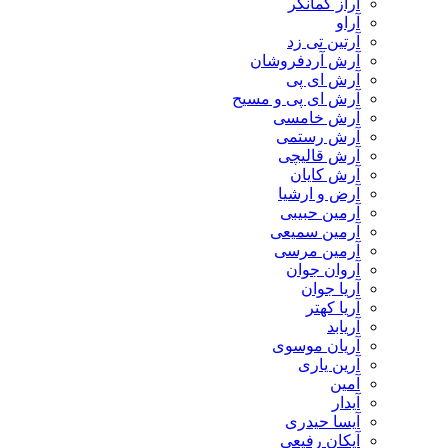
آراز کمانگر
آراو
آرتین تی زد
آرش آردفروشان
آرش ای پی
آرش ای پی و مسیح
آرش خامسی
آرش رستمی
آرش قالیچی
آرش کایان
​آرض و ارشیا
آرمین حبیبی
آرمین سمیعی
آرمین مرسی
آروان جوان
آریا جوان
آریا کهتر
آریابد
آریان موسوی
آرین یاری
آمین
آیدار
آیسا حیدری
آیکان رفیعی