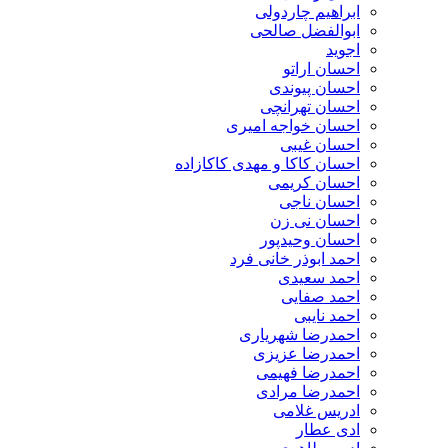
ابراهیم چاردولی
ابوالفضل صالحی
اجوید
احسان اراتو
احسان پیوندی
احسان تهرانچی
احسان خواجه امیری
احسان غیبی
احسان کاکا و مهدی کاکازاده
احسان کریمی
احسان ناجی
احسان نی زن
احسان وحیدپور
احمد ابوذر خانی فرد
احمد سعیدی
احمد صفایی
احمد نایبی
احمدرضا شهریاری
احمدرضا عزیزی
احمدرضا فهیمی
احمدرضا مرادی
ادریس غلامی
ادی عطار