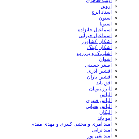
ادیب طاهری
اروین
استاد ایرج
استون
استونا
اسماعیل خانزاده
اسماعیل خیراتی
اشکان کشاورز
اشکان کینگ
اشلی.ک و بی رپ
اشوان
اصغر حسینی
افشین آذری
افشین باران
افق باند
البرز نبویان
الیاس
الیاس قنبرى
الیاس یحیایی
الیکان
امو باند
امید آمری و مجتبی کبیری و مهدى مقدم
امید ترابی
امید تقی پور