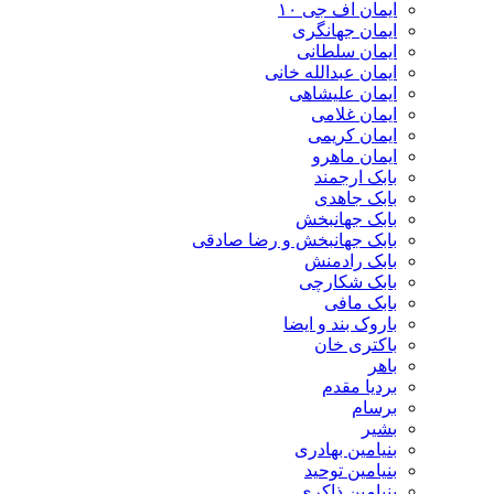
ایمان اف جی ۱۰
ایمان جهانگری
ایمان سلطانی
ایمان عبدالله خانی
ایمان علیشاهی
ایمان غلامی
ایمان کریمی
ایمان ماهرو
بابک ارجمند
بابک جاهدی
بابک جهانبخش
بابک جهانبخش و رضا صادقی
بابک رادمنش
بابک شکارچی
بابک مافی
باروک بند و ایضا
باکتری خان
باهر
بردیا مقدم
برسام
بشیر
بنیامین بهادری
بنیامین توحید
بنیامین ذاکری