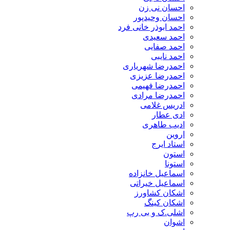
احسان نی زن
احسان وحیدپور
احمد ابوذر خانی فرد
احمد سعیدی
احمد صفایی
احمد نایبی
احمدرضا شهریاری
احمدرضا عزیزی
احمدرضا فهیمی
احمدرضا مرادی
ادریس غلامی
ادی عطار
ادیب طاهری
اروین
استاد ایرج
استون
استونا
اسماعیل خانزاده
اسماعیل خیراتی
اشکان کشاورز
اشکان کینگ
اشلی.ک و بی رپ
اشوان