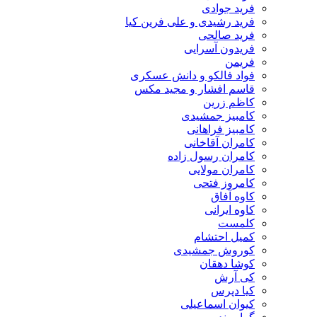
فرید جوادی
فرید رشیدی و علی فرین کیا
فرید صالحی
فریدون آسرایی
فریمن
فواد فالکو و دانش عسکری
قاسم افشار و مجید مکس
کاظم زرین
کامبیز جمشیدی
کامبیز فراهانی
کامران آقاخانی
کامران رسول زاده
کامران مولایی
کامروز فتحی
کاوه آفاق
کاوه ایرانی
کلمست
کمیل احتشام
کوروش جمشیدی
کوشا دهقان
کی آرش
کیا دپرس
کیوان اسماعیلی