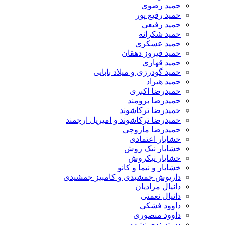
حمید رضوی
حمید رفیع پور
حمید رفیعی
حمید شکرانه
حمید عسکری
حمید فیروز دهقان
حمید قهاری
حمید گودرزی و میلاد بابایی
حمید هیراد
حمیدرضا اکبری
حمیدرضا برومند
حمیدرضا ترکاشوند
حمیدرضا ترکاشوند و امیریل ارجمند
حمیدرضا مازوچی
خشایار اعتمادی
خشایار نیک روش
خشایار نیکروش
خشایار و نیما و کانو
داریوش جمشیدی و کامبیز جمشیدی
دانیال مرادیان
دانیال نعمتی
داوود فشکی
داوود منصوری
دسته‌بندی نشده