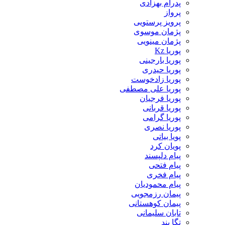
پدرام بهزادی
پرواز
پرویز پرستویی
پژمان موسوی
پژمان مینویی
پوریا Kz
پوریا بارجینی
پوریا حیدری
پوریا زادخوست
پوریا علی مصطفی
پوریا فرجیان
پوریا قربانی
پوریا گرامی
پوریا نصری
پویا بیاتی
پویان کرد
پیام دلپسند
پیام فتحی
پیام فخری
پیام محمودیان
پیمان رزمجویی
پیمان کوهستانی
تابان سلیمانی
تگا بند