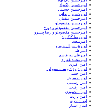
امیرحسین پاک نهاد
امیرحسین پاکنهاد
امیرحسین حسینی
امیرحسین رضائی
امیرحسین متقیان
امیرحسین مقصودلو
امیرحسین مقصودلو و دوزخ
امیرحسین مقصودلو و رضا پیشرو
امیررضا کاکاوند
امیرسعید
امیرعباس آل حبیب
امیرعلی
امیرعلی پورقاسم
امیرمحمد غفاری
امین اکبری
امین تیرزاد و سام سهراب
امین حبیبی
امین حسنوند
امین رستمی
امین رفیعی
امین محمودی
امین ناریت
ایمان آذری
ایمان استار