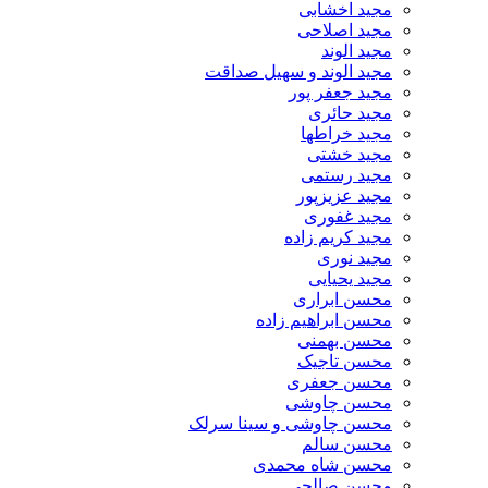
مجید اخشابی
مجید اصلاحی
مجید الوند‎
مجید الوند و سهیل صداقت
مجید جعفر پور
مجید حائری
مجید خراطها
مجید خشتی
مجید رستمی
مجید عزیزپور
مجید غفوری
مجید کریم زاده
مجید نوری
مجید یحیایی
محسن ابراری
محسن ابراهیم زاده
محسن بهمنی
محسن تاجیک
محسن جعفری
محسن چاوشی
محسن چاوشی و سینا سرلک
محسن سالم
محسن شاه محمدی
محسن صالحی