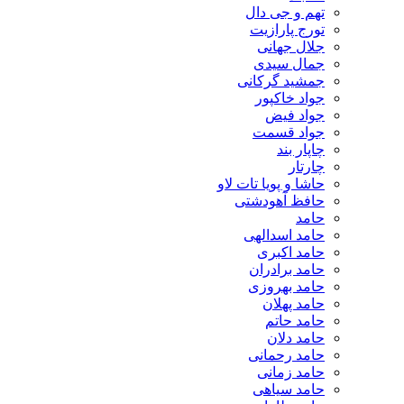
تهم و جی دال
تورج پارازیت
جلال جهانی
جمال سیدی
جمشید گرکانی
جواد خاکپور
جواد فیض
جواد قسمت
چاپار بند
چارتار
حاشا و پویا تات لاو
حافظ آهودشتی
حامد
حامد اسدالهی
حامد اکبری
حامد برادران
حامد بهروزی
حامد پهلان
حامد حاتم
حامد دلان
حامد رحمانی
حامد زمانی
حامد سیاهی