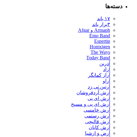
دسته‌ها
۱۷ باند
۳برار باند
Armaph و Afgar
Emo Band
Espertip
Homxigen
The Ways
Today Band
آدرین
آراد
آراز کمانگر
آراو
آرتین تی زد
آرش آردفروشان
آرش ای پی
آرش ای پی و مسیح
آرش خامسی
آرش رستمی
آرش قالیچی
آرش کایان
​آرض و ارشیا