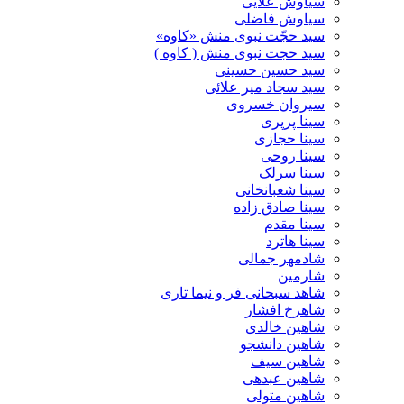
سیاوش علایی
سیاوش فاضلی
سید حجّت نبوی منش «کاوه»
سید حجت نبوی منش ( کاوه )
سید حسین حسینى
سید سجاد میر علائی
سیروان خسروی
سینا پرپری
سینا حجازی
سینا روحی
سینا سرلک
سینا شعبانخانی
سینا صادق زاده
سینا مقدم
سینا هاترد
شادمهر جمالی
شارمین
شاهد سبحانی فر و نیما تاری
شاهرخ افشار
شاهین خالدی
شاهین دانشجو
شاهین سیف
شاهین عبدهی
شاهین متولی