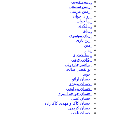
آرمین حبیبی
آرمین سمیعی
آرمین مرسی
آروان جوان
آریا جوان
آریا کهتر
آریابد
آریان موسوی
آرین یاری
آمین
آیدار
آیسا حیدری
آیکان رفیعی
ابراهیم چاردولی
ابوالفضل صالحی
اجوید
احسان اراتو
احسان پیوندی
احسان تهرانچی
احسان خواجه امیری
احسان غیبی
احسان کاکا و مهدی کاکازاده
احسان کریمی
احسان ناجی