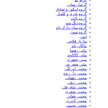
گرام بند
گرشا رضایی
گروه اپیکور و صادق
گروه باتری و کلونل
گروه پالت
گروه دنگ شو
گروه سان دارک باند
گروه سون
لیون
مازیار فلاحی
ماکان باند
مانی رهنما
مانی کاکاوند
مبین جعفری
متین صفر پور
مجتبی اورنگی
مجتبی دل زنده
مجتبی دهقانی
مجتبی زینلی
مجتبی شاه علی
مجتبی صفری
مجتبی فغانی
مجتبی کبیری
مجتبی نجیمی