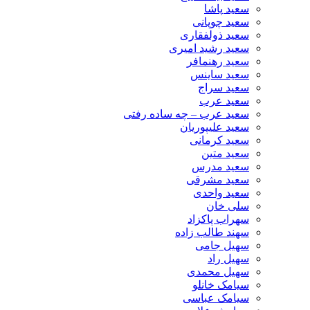
سعید پاشا
سعید چوپانی
سعید ذولفقاری
سعید رشید امیری
سعید رهنمافر
سعید ساینس
سعید سراج
سعید عرب
سعید عرب – چه ساده رفتی
سعید علیپوریان
سعید کرمانی
سعید متین
سعید مدرس
سعید مشرقی
سعید واحدی
سلی خان
سهراب پاکزاد
سهند طالب زاده
سهیل جامی
سهیل راد
سهیل محمدی
سیامک خانلو
سیامک عباسی