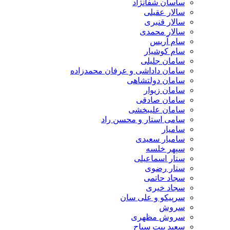
ساسان شفانژاد
سالار عقیلی
سالار قنبری
سالار محمدی
سام آریس
سام کوشیار
سامان جلیلی
سامان داداشی و عرفان محمدزاده
سامان دولتشاهی
سامان زیوار
سامان صادقی
سامان علیبخشی
سامی استار و محسن راد
سامیار
سامیار سعیدی
سپهر خلسه
ستار اسماعیلی
ستار رضوی
سجاد حاتمی
سجاد خیری
سرپیکو و علی سان
سروش
سروش مظهری
سعید بیت سیاح