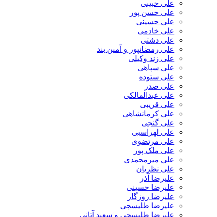
علی حبیبی
علی حسن پور
علی حسینی
علی خادمی
علی دشتی
علی رمضانپور و آمین بند
علی زند وکیلی
علی سپاهی
علی ستوده
علی صدر
علی عبدالمالکی
علی قریبی
علی کرمانشاهی
علی گنجی
علی لهراسبی
علی مرتضوی
علی ملک پور
علی میرمحمدی
علی نظریان
علیرضا آذر
علیرضا حسینی
علیرضا روزگار
علیرضا طلیسچی
علیرضا طلیسچی و سعید آتانی