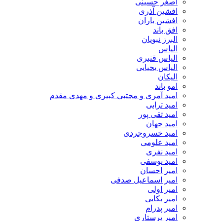
اصغر حسینی
افشین آذری
افشین باران
افق باند
البرز نبویان
الیاس
الیاس قنبرى
الیاس یحیایی
الیکان
امو باند
امید آمری و مجتبی کبیری و مهدى مقدم
امید ترابی
امید تقی پور
امید جهان
امید خسروجردی
امید علومی
امید نفری
امید یوسفی
امیر احسان
امیر اسماعیل صدفی
امیر اولی
امیر بکایی
امیر پدرام
امیر پرستاری