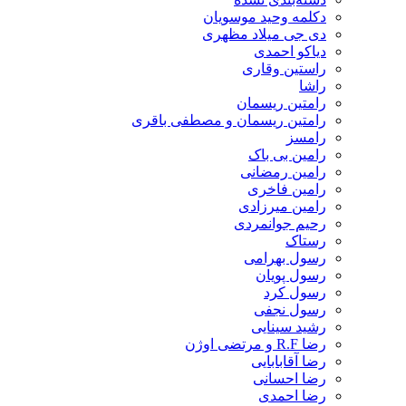
دکلمه وحید موسویان
دی جی میلاد مظهری
دیاکو احمدی
راستین وقاری
راشا
رامتین ریسمان
رامتین ریسمان و مصطفی باقری
رامسز
رامین بی باک
رامین رمضانی
رامین فاخری
رامین میرزادی
رحیم جوانمردی
رستاک
رسول بهرامی
رسول پویان
رسول کرد
رسول نجفی
رشید سینایی
رضا R.F و مرتضی اوژن
رضا آقابابایی
رضا احسانی
رضا احمدی