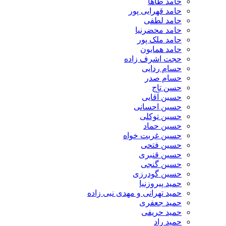
حامد طاها
حامد قهرایی پور
حامد لطفی
حامد محضرنیا
حامد ملک پور
حامد همایون
حجت اشرف زاده
حسام ردایی
حسام صدر
حسن تاج
حسین آقایی
حسین احسانی
حسین توکلی
حسین حماد
حسین غربت خواه
حسین فتحی
حسین قنبری
حسین گنجی
حسین گودرزی
حمید پیروزنیا
حمید تهرانی و مهدی نبی زاده
حمید جعفری
حمید حریفی
حمید راد