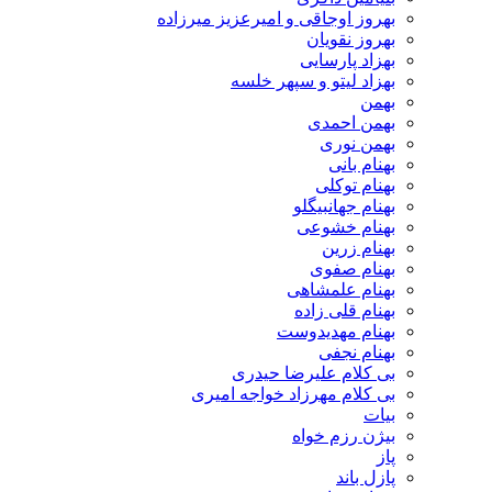
بهروز اوجاقی و امیرعزیز میرزاده
بهروز نقویان
بهزاد پارسایی
بهزاد لیتو و سپهر خلسه
بهمن
بهمن احمدی
بهمن نوری
بهنام بانی
بهنام توکلی
بهنام جهانبیگلو
بهنام خشوعی
بهنام زرین
بهنام صفوی
بهنام علمشاهی
بهنام قلی زاده
بهنام مهدیدوست
بهنام نجفی
بی کلام علیرضا حیدری
بی کلام مهرزاد خواجه امیری
بیات
بیژن رزم خواه
پاز
پازل باند