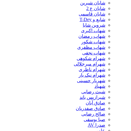
شایان شیرین
شایان ع 2
شایان قاسمی
شایع و T-Dey
شروین شایا
شهاب اکبری
شهاب رمضان
شهاب شکور
شهاب مظفری
شهاب نجفی
شهرام شکوهی
شهرام میرجلالی
شهرام ناظری
شهرام نیک یار
شهریار حسینی
شهیاد
شیث رضایی
شیرازیس باند
صادق آبان
صادق صفدریان
صالح رضایی
صبا یوسفی
صدرا AV
عامر