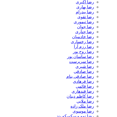
رضا اکبری
رضا بهاری
رضا بیدرام
رضا تقوی
رضا تیموری
رضا جوان
رضا چناری
رضا خادمیان
رضا رخساری
رضا رزم آرا
رضا روح پور
رضا ساسان پور
رضا سرپرست
رضا شیری
رضا صادقی
رضا صادقی بنام
رضا فرهادی
رضا قائمی
رضا قندهاری
رضا کاظم دینان
رضا ملایی
رضا ملک زاده
رضا موسوی
رضا نمو و سکسکه بند