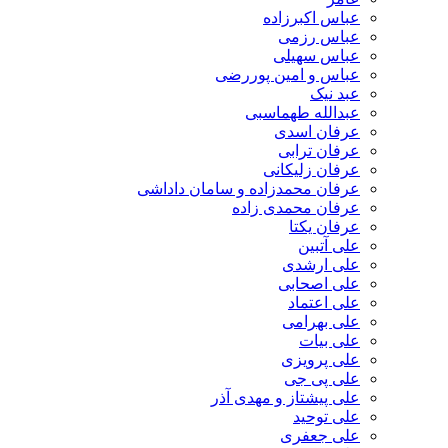
عباس اکبرزاده
عباس رزمی
عباس سهیلی
عباس و امین پوررضی
عبد نیک
عبدالله طهماسبی‎
عرفان اسدی
عرفان ترابی
عرفان زلیکانی
عرفان محمدزاده و سامان داداشی
عرفان محمدی زاده
عرفان یکتا
علی آتبین
علی ارشدی
علی اصحابی
علی اعتماد
علی بهرامی
علی بیات
علی پرویزی
علی پی جی
علی پیشتاز و مهدی آذر
علی توحید
علی جعفری