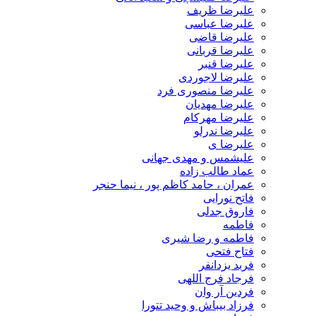
علیرضا ظریف
علیرضا عباسی
علیرضا قاضی
علیرضا قربانی
علیرضا قنبر
علیرضا لاجوردی
علیرضا منصوری فرد
علیرضا مهدیان
علیرضا مهرکام
علیرضا ندرلو
علیرضا ی
علیشمس و مهدی جهانی
عماد طالب زاده
عمران ، حامد کاظم پور ، نیما حنجر
فاتح نورایی
فاروق جدلی
فاطمه
فاطمه و رضا شیری
فتاح فتحی
فربد یزدانفر
فرجاد فرج اللهی
فردین آر وان
فرزاد بیباش و وحید تتورا