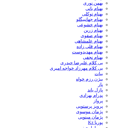
بهمن نوری
بهنام بانی
بهنام توکلی
بهنام جهانبیگلو
بهنام خشوعی
بهنام زرین
بهنام صفوی
بهنام علمشاهی
بهنام قلی زاده
بهنام مهدیدوست
بهنام نجفی
بی کلام علیرضا حیدری
بی کلام مهرزاد خواجه امیری
بیات
بیژن رزم خواه
پاز
پازل باند
پدرام بهزادی
پرواز
پرویز پرستویی
پژمان موسوی
پژمان مینویی
پوریا Kz
پوریا بارجینی