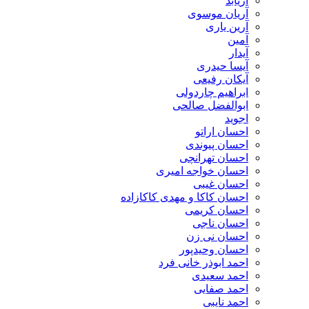
آریابد
آریان موسوی
آرین یاری
آمین
آیدار
آیسا حیدری
آیکان رفیعی
ابراهیم چاردولی
ابوالفضل صالحی
اجوید
احسان اراتو
احسان پیوندی
احسان تهرانچی
احسان خواجه امیری
احسان غیبی
احسان کاکا و مهدی کاکازاده
احسان کریمی
احسان ناجی
احسان نی زن
احسان وحیدپور
احمد ابوذر خانی فرد
احمد سعیدی
احمد صفایی
احمد نایبی