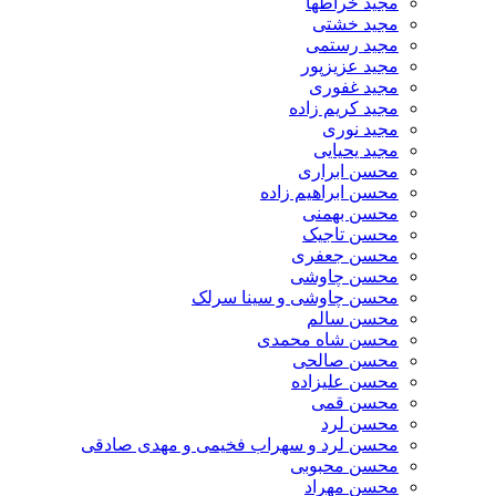
مجید خراطها
مجید خشتی
مجید رستمی
مجید عزیزپور
مجید غفوری
مجید کریم زاده
مجید نوری
مجید یحیایی
محسن ابراری
محسن ابراهیم زاده
محسن بهمنی
محسن تاجیک
محسن جعفری
محسن چاوشی
محسن چاوشی و سینا سرلک
محسن سالم
محسن شاه محمدی
محسن صالحی
محسن علیزاده
محسن قمی
محسن لرد
محسن لرد و سهراب فخیمی و مهدی صادقی
محسن محبوبی
محسن مهراد