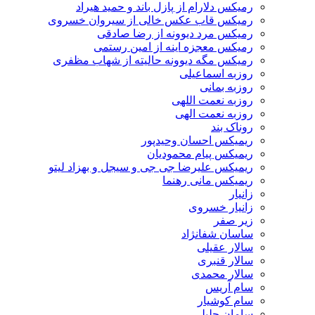
رمیکس دلارام از پازل باند و حمید هیراد
رمیکس قاب عکس خالی از سیروان خسروی
رمیکس مرد دیوونه از رضا صادقی
رمیکس معجزه اینه از امین رستمی
رمیکس مگه دیوونه حالیته از شهاب مظفری
روزبه اسماعیلی
روزبه بمانی
روزبه نعمت اللهی
روزبه نعمت الهی
روناک بند
ریمیکس احسان وحیدپور
ریمیکس پیام محمودیان
ریمیکس علیرضا جی جی و سیجل و بهزاد لیتو
ریمیکس مانی رهنما
زانیار
زانیار خسروی
زیر صفر
ساسان شفانژاد
سالار عقیلی
سالار قنبری
سالار محمدی
سام آریس
سام کوشیار
سامان جلیلی