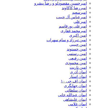
امیرحسین مقصودلو و رضا پیشرو
امیررضا کاکاوند
امیرسعید
امیرعباس آل حبیب
امیرعلی
امیرعلی پورقاسم
امیرمحمد غفاری
امین اکبری
امین تیرزاد و سام سهراب
امین حبیبی
امین حسنوند
امین رستمی
امین رفیعی
امین محمودی
امین ناریت
ایمان آذری
ایمان استار
ایمان اف جی ۱۰
ایمان جهانگری
ایمان سلطانی
ایمان عبدالله خانی
ایمان علیشاهی
ایمان غلامی