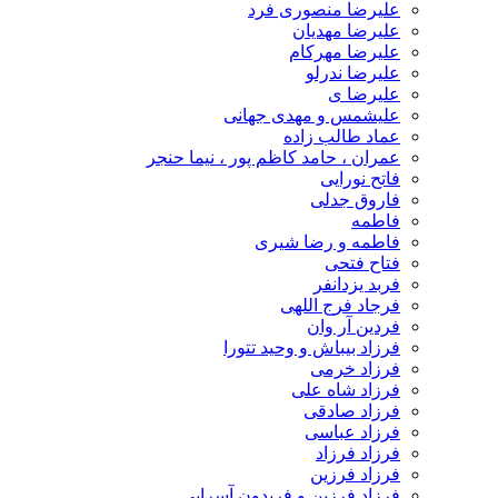
علیرضا منصوری فرد
علیرضا مهدیان
علیرضا مهرکام
علیرضا ندرلو
علیرضا ی
علیشمس و مهدی جهانی
عماد طالب زاده
عمران ، حامد کاظم پور ، نیما حنجر
فاتح نورایی
فاروق جدلی
فاطمه
فاطمه و رضا شیری
فتاح فتحی
فربد یزدانفر
فرجاد فرج اللهی
فردین آر وان
فرزاد بیباش و وحید تتورا
فرزاد خرمی
فرزاد شاه علی
فرزاد صادقی
فرزاد عباسی
فرزاد فرزاد
فرزاد فرزین
فرزاد فرزین و فریدون آسرایی