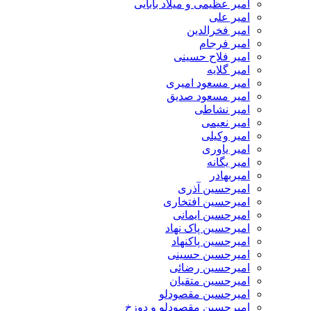
امیر عظیمی و میلاد بابایی
امیر علی
امیر فخرالدین
امیر فرجام
امیر فلاح حسینی
امیر گلایه
امیر مسعود امیری
امیر مسعود صدیق
امیر نشاطی
امیر نعیمی
امیر وکیلی
امیر یاوری
امیر یگانه
امیربهادر
امیرحسین آذری
امیرحسین افتخاری
امیرحسین ایمانی
امیرحسین پاک نهاد
امیرحسین پاکنهاد
امیرحسین حسینی
امیرحسین رضائی
امیرحسین متقیان
امیرحسین مقصودلو
امیرحسین مقصودلو و دوزخ