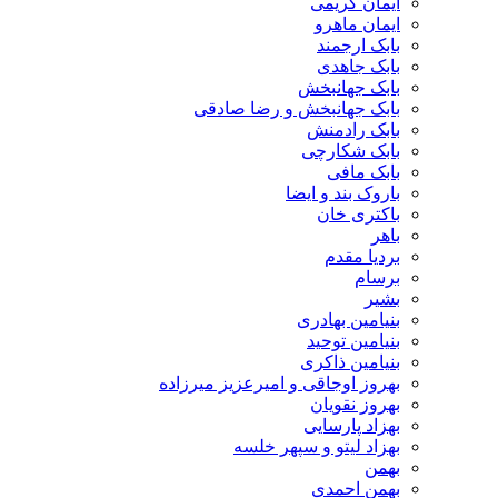
ایمان کریمی
ایمان ماهرو
بابک ارجمند
بابک جاهدی
بابک جهانبخش
بابک جهانبخش و رضا صادقی
بابک رادمنش
بابک شکارچی
بابک مافی
باروک بند و ایضا
باکتری خان
باهر
بردیا مقدم
برسام
بشیر
بنیامین بهادری
بنیامین توحید
بنیامین ذاکری
بهروز اوجاقی و امیرعزیز میرزاده
بهروز نقویان
بهزاد پارسایی
بهزاد لیتو و سپهر خلسه
بهمن
بهمن احمدی