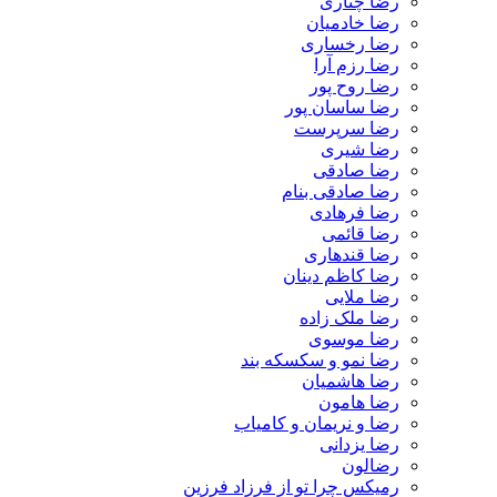
رضا چناری
رضا خادمیان
رضا رخساری
رضا رزم آرا
رضا روح پور
رضا ساسان پور
رضا سرپرست
رضا شیری
رضا صادقی
رضا صادقی بنام
رضا فرهادی
رضا قائمی
رضا قندهاری
رضا کاظم دینان
رضا ملایی
رضا ملک زاده
رضا موسوی
رضا نمو و سکسکه بند
رضا هاشمیان
رضا هامون
رضا و نریمان و کامیاب
رضا یزدانی
رضالون
رمیکس چرا تو از فرزاد فرزین