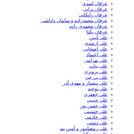
عرفان اسدی
عرفان ترابی
عرفان زلیکانی
عرفان محمدزاده و سامان داداشی
عرفان محمدی زاده
عرفان یکتا
علی آتبین
علی ارشدی
علی اصحابی
علی اعتماد
علی بهرامی
علی بیات
علی پرویزی
علی پی جی
علی پیشتاز و مهدی آذر
علی توحید
علی جعفری
علی حبیبی
علی حسن پور
علی حسینی
علی خادمی
علی دشتی
علی رمضانپور و آمین بند