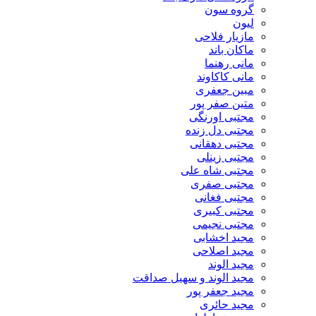
گروه سون
لیون
مازیار فلاحی
ماکان باند
مانی رهنما
مانی کاکاوند
مبین جعفری
متین صفر پور
مجتبی اورنگی
مجتبی دل زنده
مجتبی دهقانی
مجتبی زینلی
مجتبی شاه علی
مجتبی صفری
مجتبی فغانی
مجتبی کبیری
مجتبی نجیمی
مجید اخشابی
مجید اصلاحی
مجید الوند‎
مجید الوند و سهیل صداقت
مجید جعفر پور
مجید حائری