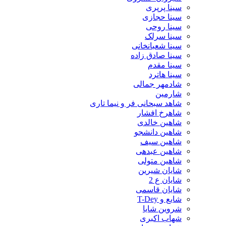
سینا پرپری
سینا حجازی
سینا روحی
سینا سرلک
سینا شعبانخانی
سینا صادق زاده
سینا مقدم
سینا هاترد
شادمهر جمالی
شارمین
شاهد سبحانی فر و نیما تاری
شاهرخ افشار
شاهین خالدی
شاهین دانشجو
شاهین سیف
شاهین عبدهی
شاهین متولی
شایان شیرین
شایان ع 2
شایان قاسمی
شایع و T-Dey
شروین شایا
شهاب اکبری