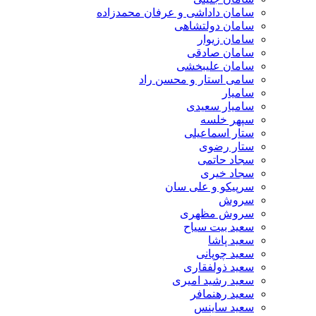
سامان داداشی و عرفان محمدزاده
سامان دولتشاهی
سامان زیوار
سامان صادقی
سامان علیبخشی
سامی استار و محسن راد
سامیار
سامیار سعیدی
سپهر خلسه
ستار اسماعیلی
ستار رضوی
سجاد حاتمی
سجاد خیری
سرپیکو و علی سان
سروش
سروش مظهری
سعید بیت سیاح
سعید پاشا
سعید چوپانی
سعید ذولفقاری
سعید رشید امیری
سعید رهنمافر
سعید ساینس