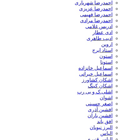
احمدرضا شهریاری
احمدرضا عزیزی
احمدرضا فهیمی
احمدرضا مرادی
ادریس غلامی
ادی عطار
ادیب طاهری
اروین
استاد ایرج
استون
استونا
اسماعیل خانزاده
اسماعیل خیراتی
اشکان کشاورز
اشکان کینگ
اشلی.ک و بی رپ
اشوان
اصغر حسینی
افشین آذری
افشین باران
افق باند
البرز نبویان
الیاس
الیاس قنبرى