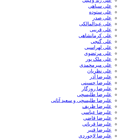
علی زند وکیلی
علی سپاهی
علی ستوده
علی صدر
علی عبدالمالکی
علی قریبی
علی کرمانشاهی
علی گنجی
علی لهراسبی
علی مرتضوی
علی ملک پور
علی میرمحمدی
علی نظریان
علیرضا آذر
علیرضا حسینی
علیرضا روزگار
علیرضا طلیسچی
علیرضا طلیسچی و سعید آتانی
علیرضا ظریف
علیرضا عباسی
علیرضا قاضی
علیرضا قربانی
علیرضا قنبر
علیرضا لاجوردی