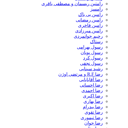
رامتین ریسمان و مصطفی باقری
رامسز
رامین بی باک
رامین رمضانی
رامین فاخری
رامین میرزادی
رحیم جوانمردی
رستاک
رسول بهرامی
رسول پویان
رسول کرد
رسول نجفی
رشید سینایی
رضا R.F و مرتضی اوژن
رضا آقابابایی
رضا احسانی
رضا احمدی
رضا اکبری
رضا بهاری
رضا بیدرام
رضا تقوی
رضا تیموری
رضا جوان