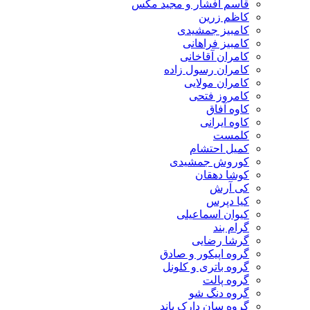
قاسم افشار و مجید مکس
کاظم زرین
کامبیز جمشیدی
کامبیز فراهانی
کامران آقاخانی
کامران رسول زاده
کامران مولایی
کامروز فتحی
کاوه آفاق
کاوه ایرانی
کلمست
کمیل احتشام
کوروش جمشیدی
کوشا دهقان
کی آرش
کیا دپرس
کیوان اسماعیلی
گرام بند
گرشا رضایی
گروه اپیکور و صادق
گروه باتری و کلونل
گروه پالت
گروه دنگ شو
گروه سان دارک باند