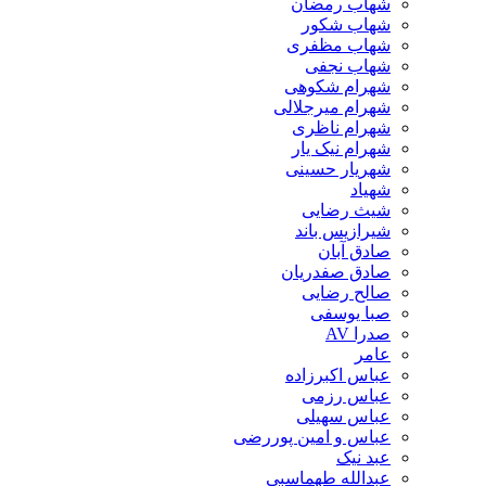
شهاب رمضان
شهاب شکور
شهاب مظفری
شهاب نجفی
شهرام شکوهی
شهرام میرجلالی
شهرام ناظری
شهرام نیک یار
شهریار حسینی
شهیاد
شیث رضایی
شیرازیس باند
صادق آبان
صادق صفدریان
صالح رضایی
صبا یوسفی
صدرا AV
عامر
عباس اکبرزاده
عباس رزمی
عباس سهیلی
عباس و امین پوررضی
عبد نیک
عبدالله طهماسبی‎