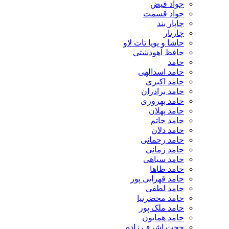
جواد فیض
جواد قسمت
چاپار بند
چارتار
حاشا و پویا تات لاو
حافظ آهودشتی
حامد
حامد اسدالهی
حامد اکبری
حامد برادران
حامد بهروزی
حامد پهلان
حامد حاتم
حامد دلان
حامد رحمانی
حامد زمانی
حامد سیاهی
حامد طاها
حامد قهرایی پور
حامد لطفی
حامد محضرنیا
حامد ملک پور
حامد همایون
حجت اشرف زاده