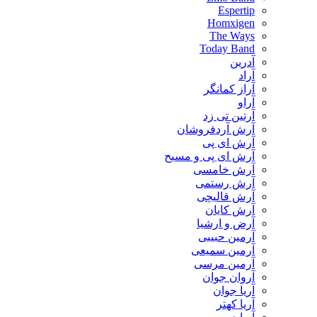
Espertip
Homxigen
The Ways
Today Band
آدرین
آراد
آراز کمانگر
آراو
آرتین تی زد
آرش آردفروشان
آرش ای پی
آرش ای پی و مسیح
آرش خامسی
آرش رستمی
آرش قالیچی
آرش کایان
​آرض و ارشیا
آرمین حبیبی
آرمین سمیعی
آرمین مرسی
آروان جوان
آریا جوان
آریا کهتر