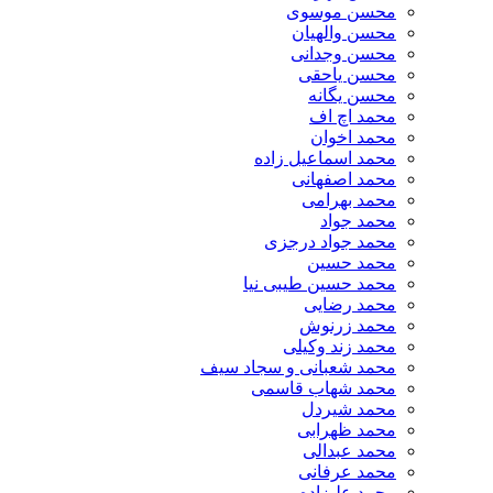
محسن موسوی
محسن والهیان
محسن وجدانی
محسن یاحقی
محسن یگانه
محمد اچ اف
محمد اخوان
محمد اسماعیل زاده
محمد اصفهانی
محمد بهرامی
محمد جواد
محمد جواد درجزی
محمد حسین
محمد حسین طیبی نیا
محمد رضایی
محمد زرنوش
محمد زند وکیلی
محمد شعبانی و سجاد سیف
محمد شهاب قاسمی
​محمد شیردل
محمد ظهرابی
محمد عبدالی
محمد عرفانی
محمد علیزاده