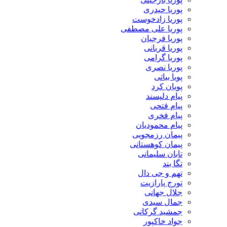
پوریا حیدری
پوریا زادخوست
پوریا علی مصطفی
پوریا فرجیان
پوریا قربانی
پوریا گرامی
پوریا نصری
پویا بیاتی
پویان کرد
پیام دلپسند
پیام فتحی
پیام فخری
پیام محمودیان
پیمان رزمجویی
پیمان کوهستانی
تابان سلیمانی
تگا بند
تهم و جی دال
تورج پارازیت
جلال جهانی
جمال سیدی
جمشید گرکانی
جواد خاکپور