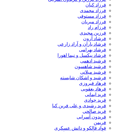
فرزاد کیان
فرزاد محمدی
فرزاد مستوفی
فرزاد میریان
فرزام راد
فرزین مجیدی
فرشاد آرون
فرشاد باران و آراد زارعی
فرشاد بهرامی
فرشاد پیکسل و نیما اهورا
فرشید ادهمی
فرشید شاهسون
فرشید میلانی
فرشید و اشکان شایسته
فرهاد فیروزی
فرهاد یعقوبی
فرید ایمانی
فرید جوادی
فرید رشیدی و علی فرین کیا
فرید صالحی
فریدون آسرایی
فریمن
فواد فالکو و دانش عسکری