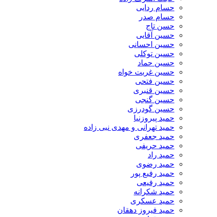
حسام ردایی
حسام صدر
حسن تاج
حسین آقایی
حسین احسانی
حسین توکلی
حسین حماد
حسین غربت خواه
حسین فتحی
حسین قنبری
حسین گنجی
حسین گودرزی
حمید پیروزنیا
حمید تهرانی و مهدی نبی زاده
حمید جعفری
حمید حریفی
حمید راد
حمید رضوی
حمید رفیع پور
حمید رفیعی
حمید شکرانه
حمید عسکری
حمید فیروز دهقان