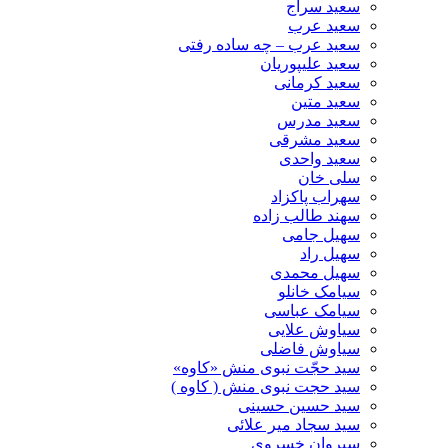
سعید سراج
سعید عرب
سعید عرب – چه ساده رفتی
سعید علیپوریان
سعید کرمانی
سعید متین
سعید مدرس
سعید مشرقی
سعید واحدی
سلی خان
سهراب پاکزاد
سهند طالب زاده
سهیل جامی
سهیل راد
سهیل محمدی
سیامک خانلو
سیامک عباسی
سیاوش علایی
سیاوش فاضلی
سید حجّت نبوی منش «کاوه»
سید حجت نبوی منش ( کاوه )
سید حسین حسینى
سید سجاد میر علائی
سیروان خسروی