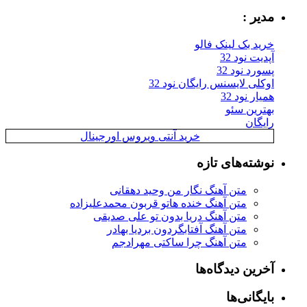
مدیر :
خرید بک لینک فالو
آپدیت نود 32
پسورد نود 32
اوکلی لایسنس رایگان نود 32
همیار نود 32
بهترین سئو
رایگان
خرید آنتی ویروس اورجینال
نوشته‌های تازه
متن آهنگ نگار من وحید دهقانی
متن آهنگ خنده هاتو قربون محمدعلیزاده
متن آهنگ دریا بدون تو علی صدیقی
متن آهنگ آفتابگردون بردیا بهادر
متن آهنگ چرا ساکتی مهرادجم
آخرین دیدگاه‌ها
بایگانی‌ها