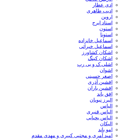
ادی عطار
ادیب طاهری
اروین
استاد ایرج
استون
استونا
اسماعیل خانزاده
اسماعیل خیراتی
اشکان کشاورز
اشکان کینگ
اشلی.ک و بی رپ
اشوان
اصغر حسینی
افشین آذری
افشین باران
افق باند
البرز نبویان
الیاس
الیاس قنبرى
الیاس یحیایی
الیکان
امو باند
امید آمری و مجتبی کبیری و مهدى مقدم