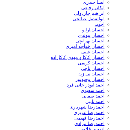
آیسا حیدری
آیکان رفیعی
ابراهیم چاردولی
ابوالفضل صالحی
اجوید
احسان اراتو
احسان پیوندی
احسان تهرانچی
احسان خواجه امیری
احسان غیبی
احسان کاکا و مهدی کاکازاده
احسان کریمی
احسان ناجی
احسان نی زن
احسان وحیدپور
احمد ابوذر خانی فرد
احمد سعیدی
احمد صفایی
احمد نایبی
احمدرضا شهریاری
احمدرضا عزیزی
احمدرضا فهیمی
احمدرضا مرادی
ادریس غلامی