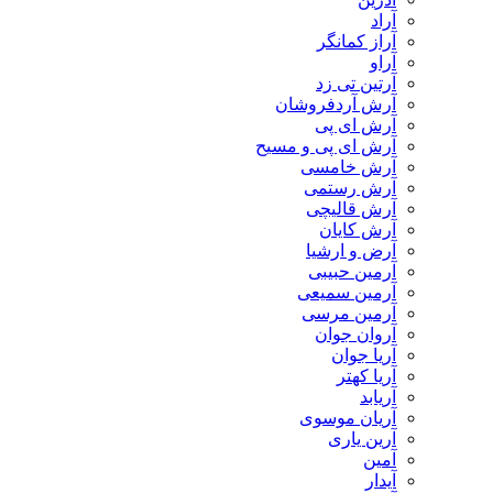
آراد
آراز کمانگر
آراو
آرتین تی زد
آرش آردفروشان
آرش ای پی
آرش ای پی و مسیح
آرش خامسی
آرش رستمی
آرش قالیچی
آرش کایان
​آرض و ارشیا
آرمین حبیبی
آرمین سمیعی
آرمین مرسی
آروان جوان
آریا جوان
آریا کهتر
آریابد
آریان موسوی
آرین یاری
آمین
آیدار