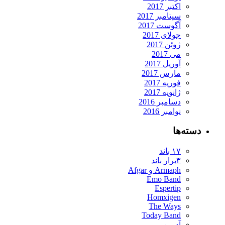
اکتبر 2017
سپتامبر 2017
آگوست 2017
جولای 2017
ژوئن 2017
می 2017
آوریل 2017
مارس 2017
فوریه 2017
ژانویه 2017
دسامبر 2016
نوامبر 2016
دسته‌ها
۱۷ باند
۳برار باند
Armaph و Afgar
Emo Band
Espertip
Homxigen
The Ways
Today Band
آدرین