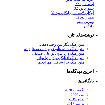
آپدیت نود 32
پسورد نود 32
اوکلی لایسنس رایگان نود 32
همیار نود 32
بهترین سئو
رایگان
نوشته‌های تازه
متن آهنگ نگار من وحید دهقانی
متن آهنگ خنده هاتو قربون محمدعلیزاده
متن آهنگ دریا بدون تو علی صدیقی
متن آهنگ آفتابگردون بردیا بهادر
متن آهنگ چرا ساکتی مهرادجم
آخرین دیدگاه‌ها
بایگانی‌ها
آگوست 2020
می 2020
اکتبر 2019
نوامبر 2017