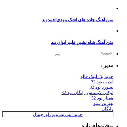
ن آهنگ جاده های اشک مهدی‌احمدوند
ن آهنگ شاه نشین قلبم ایوان بند
یر :
ید بک لینک فالو
یت نود 32
رد نود 32
کلی لایسنس رایگان نود 32
ار نود 32
ترین سئو
یگان
خرید آنتی ویروس اورجینال
شته‌های تازه