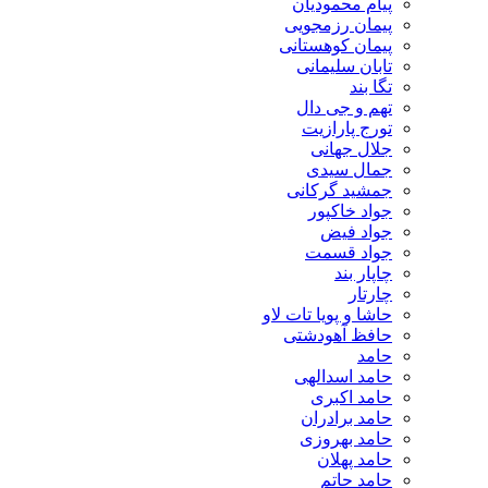
پیام محمودیان
پیمان رزمجویی
پیمان کوهستانی
تابان سلیمانی
تگا بند
تهم و جی دال
تورج پارازیت
جلال جهانی
جمال سیدی
جمشید گرکانی
جواد خاکپور
جواد فیض
جواد قسمت
چاپار بند
چارتار
حاشا و پویا تات لاو
حافظ آهودشتی
حامد
حامد اسدالهی
حامد اکبری
حامد برادران
حامد بهروزی
حامد پهلان
حامد حاتم