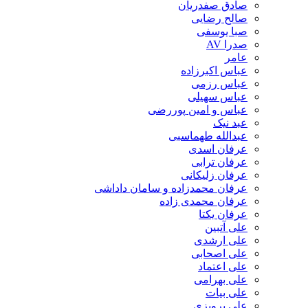
صادق صفدریان
صالح رضایی
صبا یوسفی
صدرا AV
عامر
عباس اکبرزاده
عباس رزمی
عباس سهیلی
عباس و امین پوررضی
عبد نیک
عبدالله طهماسبی‎
عرفان اسدی
عرفان ترابی
عرفان زلیکانی
عرفان محمدزاده و سامان داداشی
عرفان محمدی زاده
عرفان یکتا
علی آتبین
علی ارشدی
علی اصحابی
علی اعتماد
علی بهرامی
علی بیات
علی پرویزی