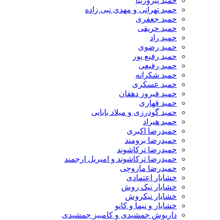
حمید پیروزنیا
حمید تهرانی و مهدی نبی زاده
حمید جعفری
حمید حریفی
حمید راد
حمید رضوی
حمید رفیع پور
حمید رفیعی
حمید شکرانه
حمید عسکری
حمید فیروز دهقان
حمید قهاری
حمید گودرزی و میلاد بابایی
حمید هیراد
حمیدرضا اکبری
حمیدرضا برومند
حمیدرضا ترکاشوند
حمیدرضا ترکاشوند و امیریل ارجمند
حمیدرضا مازوچی
خشایار اعتمادی
خشایار نیک روش
خشایار نیکروش
خشایار و نیما و کانو
داریوش جمشیدی و کامبیز جمشیدی