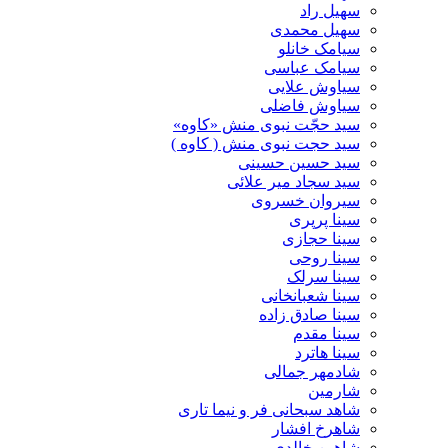
سهیل راد
سهیل محمدی
سیامک خانلو
سیامک عباسی
سیاوش علایی
سیاوش فاضلی
سید حجّت نبوی منش «کاوه»
سید حجت نبوی منش ( کاوه )
سید حسین حسینى
سید سجاد میر علائی
سیروان خسروی
سینا پرپری
سینا حجازی
سینا روحی
سینا سرلک
سینا شعبانخانی
سینا صادق زاده
سینا مقدم
سینا هاترد
شادمهر جمالی
شارمین
شاهد سبحانی فر و نیما تاری
شاهرخ افشار
شاهین خالدی