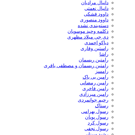
دانیال مرادیان
دانیال نعمتی
داوود فشکی
داوود منصوری
دسته‌بندی نشده
دکلمه وحید موسویان
دی جی میلاد مظهری
دیاکو احمدی
راستین وقاری
راشا
رامتین ریسمان
رامتین ریسمان و مصطفی باقری
رامسز
رامین بی باک
رامین رمضانی
رامین فاخری
رامین میرزادی
رحیم جوانمردی
رستاک
رسول بهرامی
رسول پویان
رسول کرد
رسول نجفی
رشید سینایی