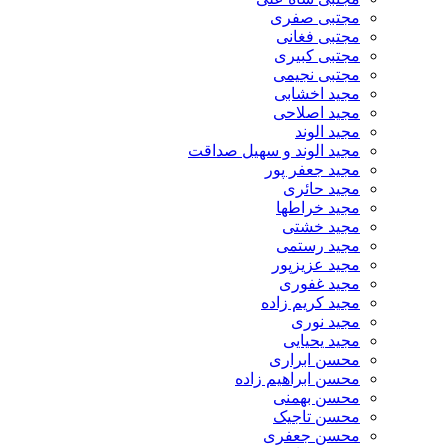
مجتبی صفری
مجتبی فغانی
مجتبی کبیری
مجتبی نجیمی
مجید اخشابی
مجید اصلاحی
مجید الوند‎
مجید الوند و سهیل صداقت
مجید جعفر پور
مجید حائری
مجید خراطها
مجید خشتی
مجید رستمی
مجید عزیزپور
مجید غفوری
مجید کریم زاده
مجید نوری
مجید یحیایی
محسن ابراری
محسن ابراهیم زاده
محسن بهمنی
محسن تاجیک
محسن جعفری