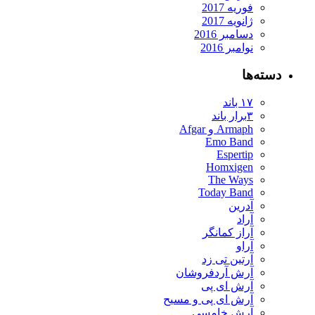
فوریه 2017
ژانویه 2017
دسامبر 2016
نوامبر 2016
ته‌ها
۱۷ باند
۳برار باند
Armaph و Afgar
Emo Band
Espertip
Homxigen
The Ways
Today Band
آدرین
آراد
آراز کمانگر
آراو
آرتین تی زد
آرش آردفروشان
آرش ای پی
آرش ای پی و مسیح
آرش خامسی