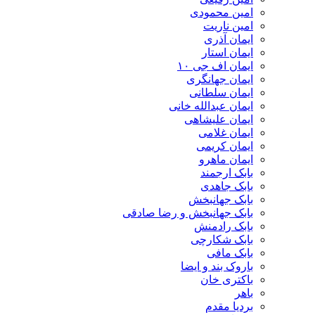
امین محمودی
امین ناریت
ایمان آذری
ایمان استار
ایمان اف جی ۱۰
ایمان جهانگری
ایمان سلطانی
ایمان عبدالله خانی
ایمان علیشاهی
ایمان غلامی
ایمان کریمی
ایمان ماهرو
بابک ارجمند
بابک جاهدی
بابک جهانبخش
بابک جهانبخش و رضا صادقی
بابک رادمنش
بابک شکارچی
بابک مافی
باروک بند و ایضا
باکتری خان
باهر
بردیا مقدم