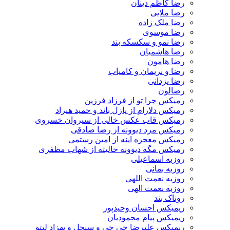
رضا کاظم دینان
رضا ملایی
رضا ملک زاده
رضا موسوی
رضا نمو و سکسکه بند
رضا هاشمیان
رضا هامون
رضا و نریمان و کامیاب
رضا یزدانی
رضالون
رمیکس چرا تو از فرزاد فرزین
رمیکس دلارام از پازل باند و حمید هیراد
رمیکس قاب عکس خالی از سیروان خسروی
رمیکس مرد دیوونه از رضا صادقی
رمیکس معجزه اینه از امین رستمی
رمیکس مگه دیوونه حالیته از شهاب مظفری
روزبه اسماعیلی
روزبه بمانی
روزبه نعمت اللهی
روزبه نعمت الهی
روناک بند
ریمیکس احسان وحیدپور
ریمیکس پیام محمودیان
ریمیکس علیرضا جی جی و سیجل و بهزاد لیتو