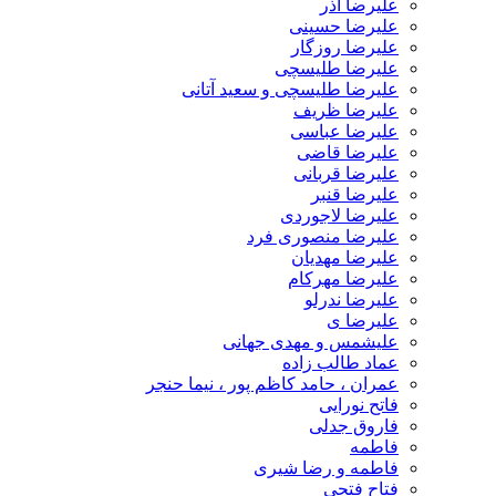
علیرضا آذر
علیرضا حسینی
علیرضا روزگار
علیرضا طلیسچی
علیرضا طلیسچی و سعید آتانی
علیرضا ظریف
علیرضا عباسی
علیرضا قاضی
علیرضا قربانی
علیرضا قنبر
علیرضا لاجوردی
علیرضا منصوری فرد
علیرضا مهدیان
علیرضا مهرکام
علیرضا ندرلو
علیرضا ی
علیشمس و مهدی جهانی
عماد طالب زاده
عمران ، حامد کاظم پور ، نیما حنجر
فاتح نورایی
فاروق جدلی
فاطمه
فاطمه و رضا شیری
فتاح فتحی