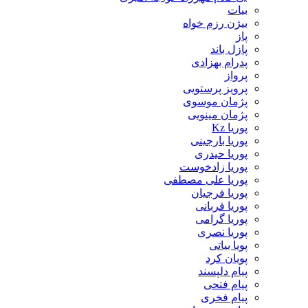
بیات
بیژن رزم خواه
پاز
پازل باند
پدرام بهزادی
پرواز
پرویز پرستویی
پژمان موسوی
پژمان مینویی
پوریا Kz
پوریا بارجینی
پوریا حیدری
پوریا زادخوست
پوریا علی مصطفی
پوریا فرجیان
پوریا قربانی
پوریا گرامی
پوریا نصری
پویا بیاتی
پویان کرد
پیام دلپسند
پیام فتحی
پیام فخری