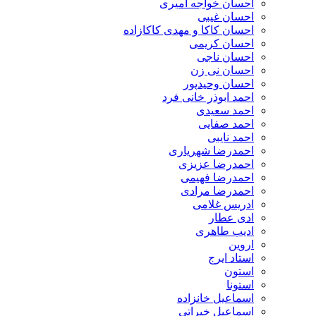
احسان خواجه امیری
احسان غیبی
احسان کاکا و مهدی کاکازاده
احسان کریمی
احسان ناجی
احسان نی زن
احسان وحیدپور
احمد ابوذر خانی فرد
احمد سعیدی
احمد صفایی
احمد نایبی
احمدرضا شهریاری
احمدرضا عزیزی
احمدرضا فهیمی
احمدرضا مرادی
ادریس غلامی
ادی عطار
ادیب طاهری
اروین
استاد ایرج
استون
استونا
اسماعیل خانزاده
اسماعیل خیراتی