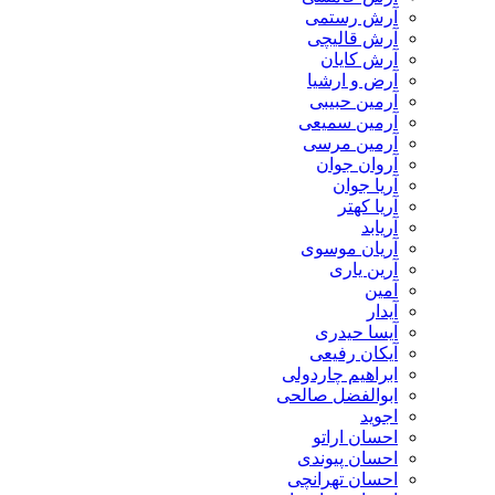
آرش رستمی
آرش قالیچی
آرش کایان
​آرض و ارشیا
آرمین حبیبی
آرمین سمیعی
آرمین مرسی
آروان جوان
آریا جوان
آریا کهتر
آریابد
آریان موسوی
آرین یاری
آمین
آیدار
آیسا حیدری
آیکان رفیعی
ابراهیم چاردولی
ابوالفضل صالحی
اجوید
احسان اراتو
احسان پیوندی
احسان تهرانچی