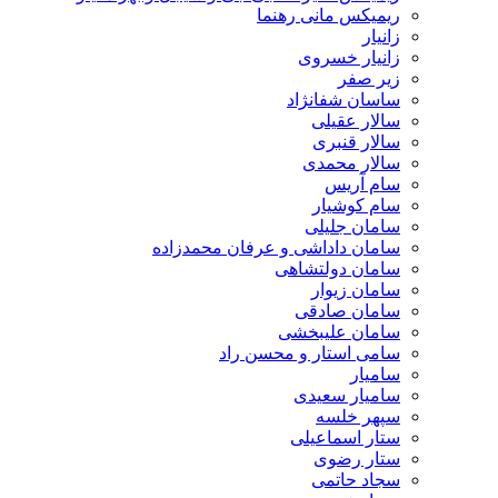
ریمیکس مانی رهنما
زانیار
زانیار خسروی
زیر صفر
ساسان شفانژاد
سالار عقیلی
سالار قنبری
سالار محمدی
سام آریس
سام کوشیار
سامان جلیلی
سامان داداشی و عرفان محمدزاده
سامان دولتشاهی
سامان زیوار
سامان صادقی
سامان علیبخشی
سامی استار و محسن راد
سامیار
سامیار سعیدی
سپهر خلسه
ستار اسماعیلی
ستار رضوی
سجاد حاتمی