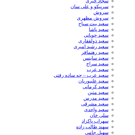
سجاد خیری
سرپیکو و علی سان
سروش
سروش مظهری
سعید بیت سیاح
سعید پاشا
سعید چوپانی
سعید ذولفقاری
سعید رشید امیری
سعید رهنمافر
سعید ساینس
سعید سراج
سعید عرب
سعید عرب – چه ساده رفتی
سعید علیپوریان
سعید کرمانی
سعید متین
سعید مدرس
سعید مشرقی
سعید واحدی
سلی خان
سهراب پاکزاد
سهند طالب زاده
سهیل جامی