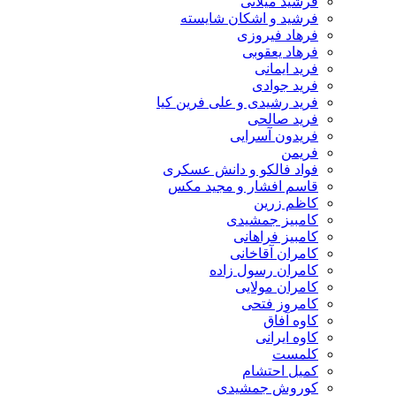
فرشید میلانی
فرشید و اشکان شایسته
فرهاد فیروزی
فرهاد یعقوبی
فرید ایمانی
فرید جوادی
فرید رشیدی و علی فرین کیا
فرید صالحی
فریدون آسرایی
فریمن
فواد فالکو و دانش عسکری
قاسم افشار و مجید مکس
کاظم زرین
کامبیز جمشیدی
کامبیز فراهانی
کامران آقاخانی
کامران رسول زاده
کامران مولایی
کامروز فتحی
کاوه آفاق
کاوه ایرانی
کلمست
کمیل احتشام
کوروش جمشیدی