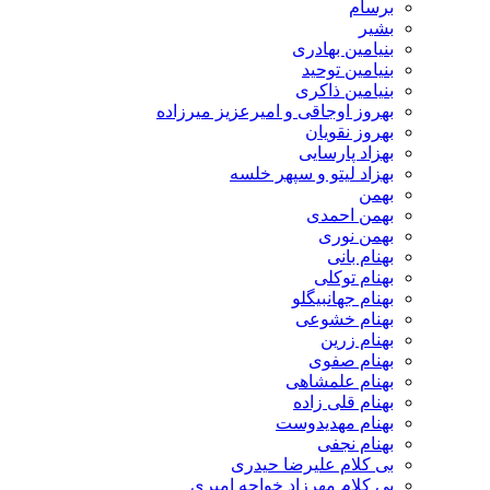
برسام
بشیر
بنیامین بهادری
بنیامین توحید
بنیامین ذاکری
بهروز اوجاقی و امیرعزیز میرزاده
بهروز نقویان
بهزاد پارسایی
بهزاد لیتو و سپهر خلسه
بهمن
بهمن احمدی
بهمن نوری
بهنام بانی
بهنام توکلی
بهنام جهانبیگلو
بهنام خشوعی
بهنام زرین
بهنام صفوی
بهنام علمشاهی
بهنام قلی زاده
بهنام مهدیدوست
بهنام نجفی
بی کلام علیرضا حیدری
بی کلام مهرزاد خواجه امیری