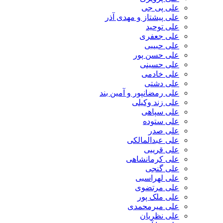
علی پی جی
علی پیشتاز و مهدی آذر
علی توحید
علی جعفری
علی حبیبی
علی حسن پور
علی حسینی
علی خادمی
علی دشتی
علی رمضانپور و آمین بند
علی زند وکیلی
علی سپاهی
علی ستوده
علی صدر
علی عبدالمالکی
علی قریبی
علی کرمانشاهی
علی گنجی
علی لهراسبی
علی مرتضوی
علی ملک پور
علی میرمحمدی
علی نظریان