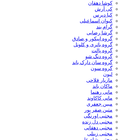
کوشا دهقان
کی آرش
کیا دپرس
کیوان اسماعیلی
گرام بند
گرشا رضایی
گروه اپیکور و صادق
گروه باتری و کلونل
گروه پالت
گروه دنگ شو
گروه سان دارک باند
گروه سون
لیون
مازیار فلاحی
ماکان باند
مانی رهنما
مانی کاکاوند
مبین جعفری
متین صفر پور
مجتبی اورنگی
مجتبی دل زنده
مجتبی دهقانی
مجتبی زینلی
مجتبی شاه علی