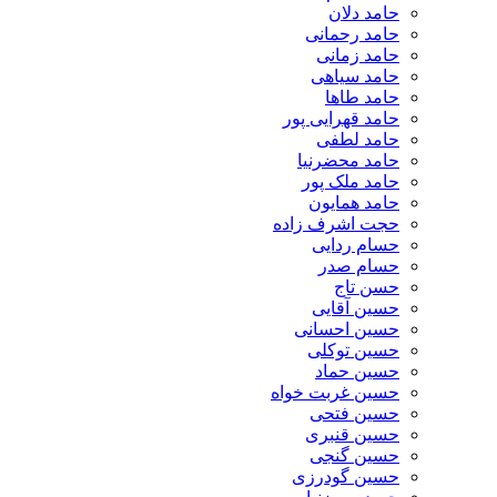
حامد دلان
حامد رحمانی
حامد زمانی
حامد سیاهی
حامد طاها
حامد قهرایی پور
حامد لطفی
حامد محضرنیا
حامد ملک پور
حامد همایون
حجت اشرف زاده
حسام ردایی
حسام صدر
حسن تاج
حسین آقایی
حسین احسانی
حسین توکلی
حسین حماد
حسین غربت خواه
حسین فتحی
حسین قنبری
حسین گنجی
حسین گودرزی