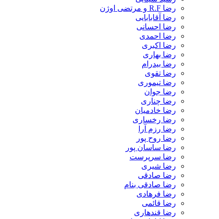
رضا R.F و مرتضی اوژن
رضا آقابابایی
رضا احسانی
رضا احمدی
رضا اکبری
رضا بهاری
رضا بیدرام
رضا تقوی
رضا تیموری
رضا جوان
رضا چناری
رضا خادمیان
رضا رخساری
رضا رزم آرا
رضا روح پور
رضا ساسان پور
رضا سرپرست
رضا شیری
رضا صادقی
رضا صادقی بنام
رضا فرهادی
رضا قائمی
رضا قندهاری