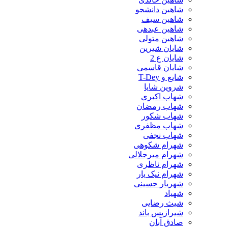
شاهین دانشجو
شاهین سیف
شاهین عبدهی
شاهین متولی
شایان شیرین
شایان ع 2
شایان قاسمی
شایع و T-Dey
شروین شایا
شهاب اکبری
شهاب رمضان
شهاب شکور
شهاب مظفری
شهاب نجفی
شهرام شکوهی
شهرام میرجلالی
شهرام ناظری
شهرام نیک یار
شهریار حسینی
شهیاد
شیث رضایی
شیرازیس باند
صادق آبان