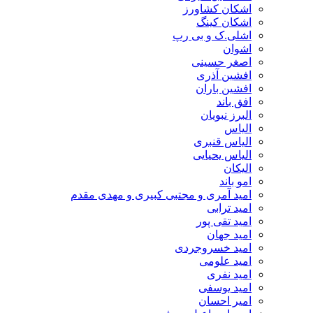
اشکان کشاورز
اشکان کینگ
اشلی.ک و بی رپ
اشوان
اصغر حسینی
افشین آذری
افشین باران
افق باند
البرز نبویان
الیاس
الیاس قنبرى
الیاس یحیایی
الیکان
امو باند
امید آمری و مجتبی کبیری و مهدى مقدم
امید ترابی
امید تقی پور
امید جهان
امید خسروجردی
امید علومی
امید نفری
امید یوسفی
امیر احسان